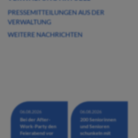
PRESSEMITTEILUNGEN AUS DER
VERWALTUNG
WEITERE NACHRICHTEN
06.08.2026
06.08.2026
Bei der After-
200 Seniorinnen
Work-Party den
und Senioren
Feierabend vor
schunkeln mit