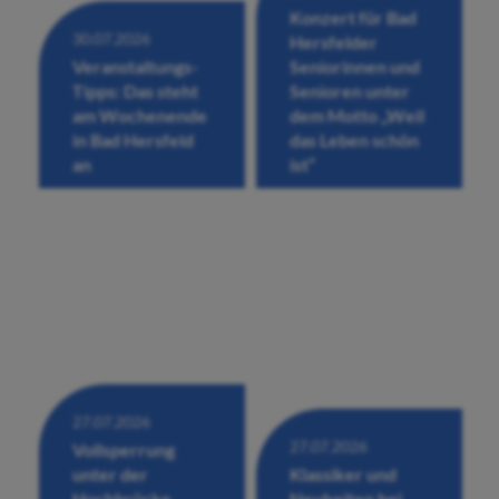
Konzert für Bad
30.07.2026
Hersfelder
Veranstaltungs-
Seniorinnen und
Tipps: Das steht
Senioren unter
am Wochenende
dem Motto „Weil
in Bad Hersfeld
das Leben schön
an
ist“
27.07.2026
27.07.2026
Vollsperrung
unter der
Klassiker und
Hochbrücke
Neuheiten bei