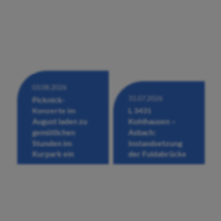
03.08.2026
31.07.2026
Picknick-
Konzerte im
L 3431
August laden zu
Kohlhausen –
gemütlichen
Asbach:
Stunden im
Instandsetzung
Kurpark ein
der Fuldabrücke