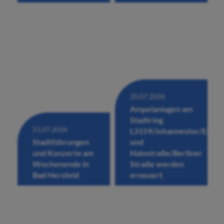
20.07.2026
Ampelanlagen am
Stadtring
21.07.2026
L3159/Johannestor/Eichho
Stadtführungen
und
und Konzerte am
Hainstraße/Berliner
Wochenende in
Straße werden
Bad Hersfeld
erneuert