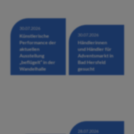
30.07.2026
30.07.2026
Künstlerische
Performance der
Händlerinnen
aktuellen
und Händler für
Ausstellung
Adventsmarkt in
„beflügelt“ in der
Bad Hersfeld
Wandelhalle
gesucht
28.07.2026