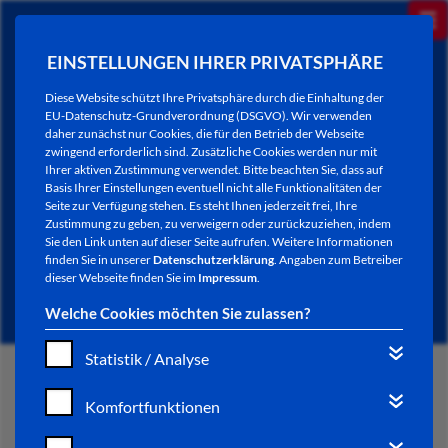
EINSTELLUNGEN IHRER PRIVATSPHÄRE
Diese Website schützt Ihre Privatsphäre durch die Einhaltung der
EU-Datenschutz-Grundverordnung (DSGVO). Wir verwenden
daher zunächst nur Cookies, die für den Betrieb der Webseite
zwingend erforderlich sind. Zusätzliche Cookies werden nur mit
Ihrer aktiven Zustimmung verwendet. Bitte beachten Sie, dass auf
Basis Ihrer Einstellungen eventuell nicht alle Funktionalitäten der
Seite zur Verfügung stehen. Es steht Ihnen jederzeit frei, Ihre
Zustimmung zu geben, zu verweigern oder zurückzuziehen, indem
Sie den Link unten auf dieser Seite aufrufen. Weitere Informationen
AKTUELLES
finden Sie in unserer
Datenschutzerklärung
. Angaben zum Betreiber
dieser Webseite finden Sie im
Impressum
.
Welche Cookies möchten Sie zulassen?
Statistik / Analyse
START
Komfortfunktionen
VERWALTUNG