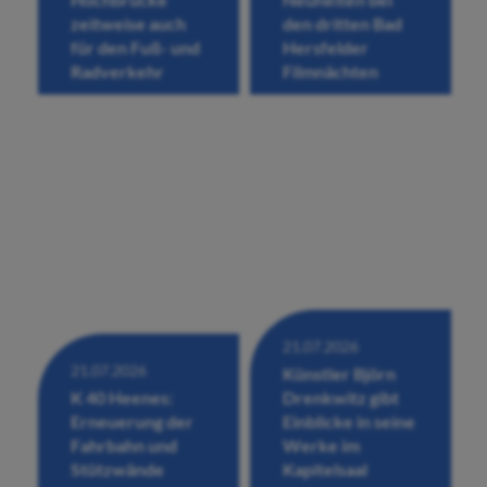
zeitweise auch
den dritten Bad
für den Fuß- und
Hersfelder
Radverkehr
Filmnächten
21.07.2026
21.07.2026
Künstler Björn
K 40 Heenes:
Drenkwitz gibt
Erneuerung der
Einblicke in seine
Fahrbahn und
Werke im
Stützwände
Kapitelsaal