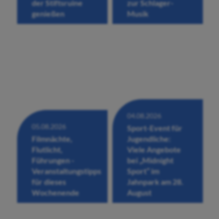
der Stiftsruine
zur Schlager-
genießen
Musik
04.08.2026
05.08.2026
Sport-Event für
Filmnächte,
Jugendliche:
Flutlicht,
Viele Angebote
Führungen -
bei „Midnight
Veranstaltungstipps
Sport“ im
für dieses
Jahnpark am 28.
Wochenende
August