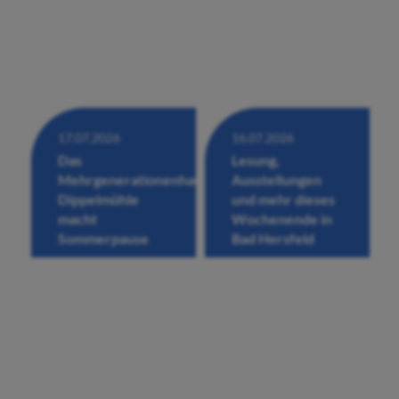
17.07.2026
16.07.2026
Das
Lesung,
Mehrgenerationenhaus
Ausstellungen
Dippelmühle
und mehr dieses
macht
Wochenende in
Sommerpause
Bad Hersfeld