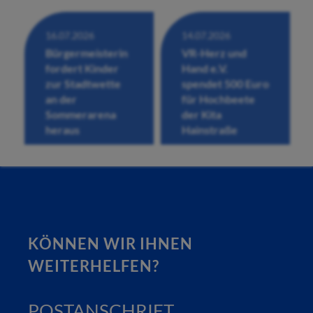
16.07.2026
14.07.2026
Bürgermeisterin
VR-Herz und
fordert Kinder
Hand e.V.
zur Stadtwette
spendet 500 Euro
an der
für Hochbeete
Sommerarena
der Kita
heraus
Hainstraße
KÖNNEN WIR IHNEN
WEITERHELFEN?
POSTANSCHRIFT