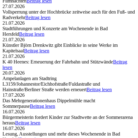
Filmnächten
Beitrag lesen
27.07.2026
Vollsperrung unter der Hochbrücke zeitweise auch für den Fuß- und
Radverkehr
Beitrag lesen
21.07.2026
Stadtführungen und Konzerte am Wochenende in Bad
Hersfeld
Beitrag lesen
21.07.2026
Künstler Björn Drenkwitz gibt Einblicke in seine Werke im
Kapitelsaal
Beitrag lesen
21.07.2026
K 40 Heenes: Erneuerung der Fahrbahn und Stützwände
Beitrag
lesen
20.07.2026
Ampelanlagen am Stadtring
L3159/Johannestor/Eichhofstraße/Fuldastraße und
Hainstraße/Berliner Straße werden erneuert
Beitrag lesen
17.07.2026
Das Mehrgenerationenhaus Dippelmühle macht
Sommerpause
Beitrag lesen
16.07.2026
Bürgermeisterin fordert Kinder zur Stadtwette an der Sommerarena
heraus
Beitrag lesen
16.07.2026
Lesung, Ausstellungen und mehr dieses Wochenende in Bad