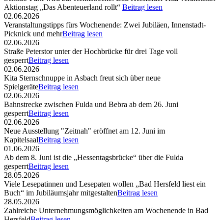
Aktionstag „Das Abenteuerland rollt“
Beitrag lesen
02.06.2026
Veranstaltungstipps fürs Wochenende: Zwei Jubiläen, Innenstadt-
Picknick und mehr
Beitrag lesen
02.06.2026
Straße Peterstor unter der Hochbrücke für drei Tage voll
gesperrt
Beitrag lesen
02.06.2026
Kita Sternschnuppe in Asbach freut sich über neue
Spielgeräte
Beitrag lesen
02.06.2026
Bahnstrecke zwischen Fulda und Bebra ab dem 26. Juni
gesperrt
Beitrag lesen
02.06.2026
Neue Ausstellung "Zeitnah" eröffnet am 12. Juni im
Kapitelsaal
Beitrag lesen
01.06.2026
Ab dem 8. Juni ist die „Hessentagsbrücke“ über die Fulda
gesperrt
Beitrag lesen
28.05.2026
Viele Lesepatinnen und Lesepaten wollen „Bad Hersfeld liest ein
Buch“ im Jubiläumsjahr mitgestalten
Beitrag lesen
28.05.2026
Zahlreiche Unternehmungsmöglichkeiten am Wochenende in Bad
Hersfeld
Beitrag lesen