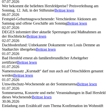
07.07.2026
Wer bekommt die beliebten Hersfeldpreise? Preisverleihung am
Sonntag, 12. Juli, in der Stiftsruine
Beitrag lesen
06.07.2026
Festspiel-Geburtstagswochenende: Verschiedene Aktionen am
Samstag und offene Geschäfte am Sonntag
Beitrag lesen
02.07.2026
DEGES informiert über aktuelle Sperrungen und Maßnahmen an
der Hochbrücke
Beitrag lesen
02.07.2026
Dachbodenfund: Unbekannte Dokumente von Louis Demme an
Stadtarchiv übergeben
Beitrag lesen
01.07.2026
Bad Hersfeld erneut als familienfreundlicher Arbeitgeber
zertifiziert
Beitrag lesen
01.07.2026
Namenszusatz „Kurstadt“ darf nun auch auf Ortsschildern genannt
werden
Beitrag lesen
01.07.2026
Umweltschutz-Wochenende an der Sommerarena
Beitrag lesen
01.07.2026
Sommerarena, Konzerte und mehr: Veranstaltungen in Bad Hersfeld
dieses Wochenende
Beitrag lesen
30.06.2026
Einladung zum Erzählcafé zum Thema Konfirmation im Wohnstift