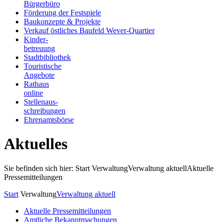
Bürgerbüro
Förderung der Festspiele
Baukonzepte & Projekte
Verkauf östliches Baufeld Wever-Quartier
Kinder-
betreuung
Stadtbibliothek
Touristische
Angebote
Rathaus
online
Stellenaus-
schreibungen
Ehrenamtsbörse
Aktuelles
Sie befinden sich hier: Start
Verwaltung
Verwaltung aktuell
Aktuelle
Pressemitteilungen
Start
Verwaltung
Verwaltung aktuell
Aktuelle Pressemitteilungen
Amtliche Bekanntmachungen