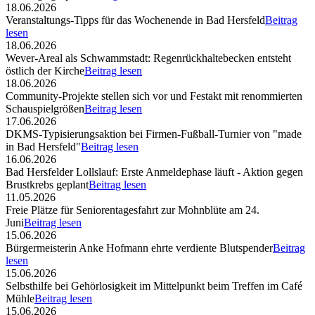
18.06.2026
Veranstaltungs-Tipps für das Wochenende in Bad Hersfeld
Beitrag
lesen
18.06.2026
Wever-Areal als Schwammstadt: Regenrückhaltebecken entsteht
östlich der Kirche
Beitrag lesen
18.06.2026
Community-Projekte stellen sich vor und Festakt mit renommierten
Schauspielgrößen
Beitrag lesen
17.06.2026
DKMS-Typisierungsaktion bei Firmen-Fußball-Turnier von "made
in Bad Hersfeld"
Beitrag lesen
16.06.2026
Bad Hersfelder Lollslauf: Erste Anmeldephase läuft - Aktion gegen
Brustkrebs geplant
Beitrag lesen
11.05.2026
Freie Plätze für Seniorentagesfahrt zur Mohnblüte am 24.
Juni
Beitrag lesen
15.06.2026
Bürgermeisterin Anke Hofmann ehrte verdiente Blutspender
Beitrag
lesen
15.06.2026
Selbsthilfe bei Gehörlosigkeit im Mittelpunkt beim Treffen im Café
Mühle
Beitrag lesen
15.06.2026