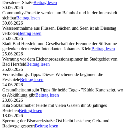
Dresdener Straße
Beitrag lesen
30.06.2026
Community-Projekte werden am Bahnhof und in der Innenstadt
sichtbar
Beitrag lesen
30.06.2026
Wasserentnahme aus Flüssen, Bächen und Seen ist ab Dienstag
verboten
Beitrag lesen
25.06.2026
Stadt Bad Hersfeld und Gesellschaft der Freunde der Stiftsruine
gedenken dem ersten Intendanten Johannes Klein
Beitrag lesen
25.06.2026
Warnung vor dem Eichenprozessionsspinner im Stadtgebiet von
Bad Hersfeld
Beitrag lesen
25.06.2026
Veranstaltungs-Tipps: Dieses Wochenende beginnen die
Festspiele
Beitrag lesen
24.06.2026
Gesundheitsamt gibt Tipps für heiße Tage - "Kühle Karte zeigt, wo
es Abkühlung gibt
Beitrag lesen
23.06.2026
Kita Solztalräuber feierte mit vielen Gästen ihr 50-jähriges
Bestehen
Beitrag lesen
18.06.2026
Sperrung der Bismarckstraße Ost bleibt bestehen; Geh- und
Radwege gesperrt
Beitrag lesen