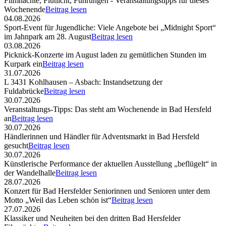
Filmnächte, Flutlicht, Führungen - Veranstaltungstipps für dieses
Wochenende
Beitrag lesen
04.08.2026
Sport-Event für Jugendliche: Viele Angebote bei „Midnight Sport“
im Jahnpark am 28. August
Beitrag lesen
03.08.2026
Picknick-Konzerte im August laden zu gemütlichen Stunden im
Kurpark ein
Beitrag lesen
31.07.2026
L 3431 Kohlhausen – Asbach: Instandsetzung der
Fuldabrücke
Beitrag lesen
30.07.2026
Veranstaltungs-Tipps: Das steht am Wochenende in Bad Hersfeld
an
Beitrag lesen
30.07.2026
Händlerinnen und Händler für Adventsmarkt in Bad Hersfeld
gesucht
Beitrag lesen
30.07.2026
Künstlerische Performance der aktuellen Ausstellung „beflügelt“ in
der Wandelhalle
Beitrag lesen
28.07.2026
Konzert für Bad Hersfelder Seniorinnen und Senioren unter dem
Motto „Weil das Leben schön ist“
Beitrag lesen
27.07.2026
Klassiker und Neuheiten bei den dritten Bad Hersfelder