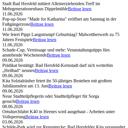
Stadt Bad Hersfeld initiiert Alleinerziehenden-Treff im
Mehrgenerationenhaus Dippelmühle
Beitrag lesen
11.06.2026
Pop-up-Store "Made for Katharina" eröffnet am Samstag in der
Fußgängerzone
Beitrag lesen
11.06.2026
Wie feiert Pippi Langstrumpf Geburtstag? Malwettberwerb zu 75
Jahren Festspiele
Beitrag lesen
11.06.2026
Schade-Cup, Vernissage und mehr: Veranstaltungstipps fürs
anstehende Wochenende
Beitrag lesen
09.06.2026
Prädikat bestätigt: Bad Hersfeld-Kernstadt darf sich weiterhin
„Heilbad“ nennen
Beitrag lesen
09.06.2026
Kita Solztalräuber feiert ihr 50-jähriges Bestehen mit großem
Jubiläumsfest am 13. Juni
Beitrag lesen
09.06.2026
Neue Stadtteilpflegerin oder Stadtteilpfleger für Sorga
gesucht
Beitrag lesen
08.06.2026
Ortsdurchfahrt K40 in Heenes wird ausgebaut - Arbeiten unter
Vollsperrung
Beitrag lesen
03.06.2026
Schilde-Park wird zur Rennstrecke: Bad Hersfelder Kita veranstaltet