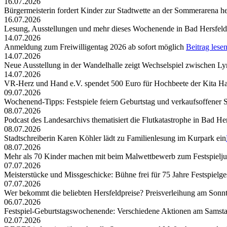
16.07.2026
Bürgermeisterin fordert Kinder zur Stadtwette an der Sommerarena h
16.07.2026
Lesung, Ausstellungen und mehr dieses Wochenende in Bad Hersfeld
14.07.2026
Anmeldung zum Freiwilligentag 2026 ab sofort möglich
Beitrag lese
14.07.2026
Neue Ausstellung in der Wandelhalle zeigt Wechselspiel zwischen Lyr
14.07.2026
VR-Herz und Hand e.V. spendet 500 Euro für Hochbeete der Kita Ha
09.07.2026
Wochenend-Tipps: Festspiele feiern Geburtstag und verkaufsoffener 
08.07.2026
Podcast des Landesarchivs thematisiert die Flutkatastrophe in Bad He
08.07.2026
Stadtschreiberin Karen Köhler lädt zu Familienlesung im Kurpark ein
08.07.2026
Mehr als 70 Kinder machen mit beim Malwettbewerb zum Festspielj
07.07.2026
Meisterstücke und Missgeschicke: Bühne frei für 75 Jahre Festspielge
07.07.2026
Wer bekommt die beliebten Hersfeldpreise? Preisverleihung am Sonntag,
06.07.2026
Festspiel-Geburtstagswochenende: Verschiedene Aktionen am Samst
02.07.2026