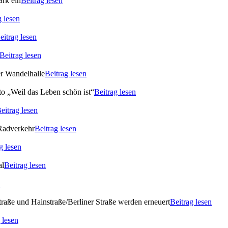
ark ein
Beitrag lesen
g lesen
eitrag lesen
Beitrag lesen
er Wandelhalle
Beitrag lesen
o „Weil das Leben schön ist“
Beitrag lesen
eitrag lesen
 Radverkehr
Beitrag lesen
g lesen
al
Beitrag lesen
n
raße und Hainstraße/Berliner Straße werden erneuert
Beitrag lesen
 lesen