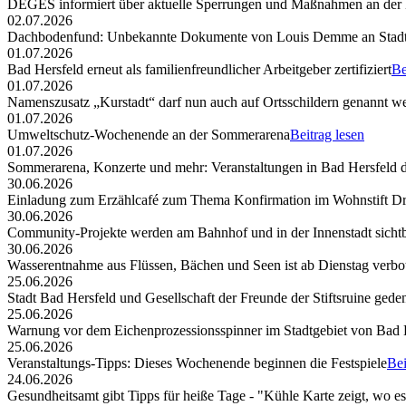
DEGES informiert über aktuelle Sperrungen und Maßnahmen an der
02.07.2026
Dachbodenfund: Unbekannte Dokumente von Louis Demme an Stadt
01.07.2026
Bad Hersfeld erneut als familienfreundlicher Arbeitgeber zertifiziert
Be
01.07.2026
Namenszusatz „Kurstadt“ darf nun auch auf Ortsschildern genannt w
01.07.2026
Umweltschutz-Wochenende an der Sommerarena
Beitrag lesen
01.07.2026
Sommerarena, Konzerte und mehr: Veranstaltungen in Bad Hersfeld
30.06.2026
Einladung zum Erzählcafé zum Thema Konfirmation im Wohnstift Dr
30.06.2026
Community-Projekte werden am Bahnhof und in der Innenstadt sicht
30.06.2026
Wasserentnahme aus Flüssen, Bächen und Seen ist ab Dienstag verbo
25.06.2026
Stadt Bad Hersfeld und Gesellschaft der Freunde der Stiftsruine ged
25.06.2026
Warnung vor dem Eichenprozessionsspinner im Stadtgebiet von Bad 
25.06.2026
Veranstaltungs-Tipps: Dieses Wochenende beginnen die Festspiele
Bei
24.06.2026
Gesundheitsamt gibt Tipps für heiße Tage - "Kühle Karte zeigt, wo e