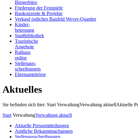
Bürgerbüro
Förderung der Festspiele
Baukonzepte & Projekte
Verkauf östliches Baufeld Wever-Quartier
Kinder-
betreuung
Stadtbibliothek
Touristische
Angebote
Rathaus
online
Stellenaus-
schreibungen
Ehrenamtsbörse
Aktuelles
Sie befinden sich hier: Start
Verwaltung
Verwaltung aktuell
Aktuelle P
Start
Verwaltung
Verwaltung aktuell
Aktuelle Pressemitteilungen
Amtliche Bekanntmachungen
Stellenausschreibungen