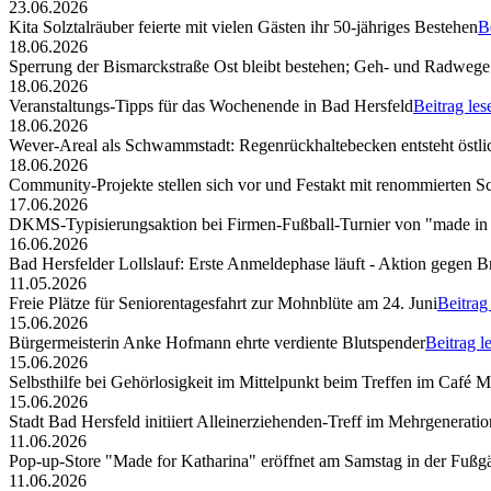
23.06.2026
Kita Solztalräuber feierte mit vielen Gästen ihr 50-jähriges Bestehen
B
18.06.2026
Sperrung der Bismarckstraße Ost bleibt bestehen; Geh- und Radwege 
18.06.2026
Veranstaltungs-Tipps für das Wochenende in Bad Hersfeld
Beitrag les
18.06.2026
Wever-Areal als Schwammstadt: Regenrückhaltebecken entsteht östli
18.06.2026
Community-Projekte stellen sich vor und Festakt mit renommierten S
17.06.2026
DKMS-Typisierungsaktion bei Firmen-Fußball-Turnier von "made in
16.06.2026
Bad Hersfelder Lollslauf: Erste Anmeldephase läuft - Aktion gegen B
11.05.2026
Freie Plätze für Seniorentagesfahrt zur Mohnblüte am 24. Juni
Beitrag
15.06.2026
Bürgermeisterin Anke Hofmann ehrte verdiente Blutspender
Beitrag l
15.06.2026
Selbsthilfe bei Gehörlosigkeit im Mittelpunkt beim Treffen im Café 
15.06.2026
Stadt Bad Hersfeld initiiert Alleinerziehenden-Treff im Mehrgenerat
11.06.2026
Pop-up-Store "Made for Katharina" eröffnet am Samstag in der Fuß
11.06.2026