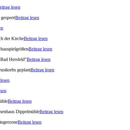
eitrag lesen
gesperrt
Beitrag lesen
en
ch der Kirche
Beitrag lesen
chauspielgrößen
Beitrag lesen
 Bad Hersfeld"
Beitrag lesen
rustkrebs geplant
Beitrag lesen
 lesen
esen
Mühle
Beitrag lesen
ionenhaus Dippelmühle
Beitrag lesen
gängerzone
Beitrag lesen