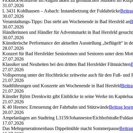
Picknick-Konzerte im August laden zu gemütlichen Stunden im Kurp
31.07.2026
L 3431 Kohlhausen – Asbach: Instandsetzung der Fuldabrücke
Beitra
30.07.2026
Veranstaltungs-Tipps: Das steht am Wochenende in Bad Hersfeld an
B
30.07.2026
Händlerinnen und Händler für Adventsmarkt in Bad Hersfeld gesucht
30.07.2026
Künstlerische Performance der aktuellen Ausstellung „beflügelt“ in d
28.07.2026
Konzert für Bad Hersfelder Seniorinnen und Senioren unter dem Mott
27.07.2026
Klassiker und Neuheiten bei den dritten Bad Hersfelder Filmnächten
B
27.07.2026
Vollsperrung unter der Hochbrücke zeitweise auch für den Fuß- und
21.07.2026
Stadtführungen und Konzerte am Wochenende in Bad Hersfeld
Beitra
21.07.2026
Künstler Björn Drenkwitz gibt Einblicke in seine Werke im Kapitelsa
21.07.2026
K 40 Heenes: Erneuerung der Fahrbahn und Stützwände
Beitrag lese
20.07.2026
Ampelanlagen am Stadtring L3159/Johannestor/Eichhofstraße/Fuldast
17.07.2026
Das Mehrgenerationenhaus Dippelmühle macht Sommerpause
Beitrag