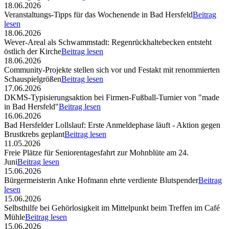
18.06.2026
Veranstaltungs-Tipps für das Wochenende in Bad Hersfeld
Beitrag
lesen
18.06.2026
Wever-Areal als Schwammstadt: Regenrückhaltebecken entsteht
östlich der Kirche
Beitrag lesen
18.06.2026
Community-Projekte stellen sich vor und Festakt mit renommierten
Schauspielgrößen
Beitrag lesen
17.06.2026
DKMS-Typisierungsaktion bei Firmen-Fußball-Turnier von "made
in Bad Hersfeld"
Beitrag lesen
16.06.2026
Bad Hersfelder Lollslauf: Erste Anmeldephase läuft - Aktion gegen
Brustkrebs geplant
Beitrag lesen
11.05.2026
Freie Plätze für Seniorentagesfahrt zur Mohnblüte am 24.
Juni
Beitrag lesen
15.06.2026
Bürgermeisterin Anke Hofmann ehrte verdiente Blutspender
Beitrag
lesen
15.06.2026
Selbsthilfe bei Gehörlosigkeit im Mittelpunkt beim Treffen im Café
Mühle
Beitrag lesen
15.06.2026