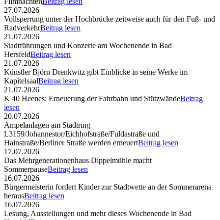
Filmnächten
Beitrag lesen
27.07.2026
Vollsperrung unter der Hochbrücke zeitweise auch für den Fuß- und
Radverkehr
Beitrag lesen
21.07.2026
Stadtführungen und Konzerte am Wochenende in Bad
Hersfeld
Beitrag lesen
21.07.2026
Künstler Björn Drenkwitz gibt Einblicke in seine Werke im
Kapitelsaal
Beitrag lesen
21.07.2026
K 40 Heenes: Erneuerung der Fahrbahn und Stützwände
Beitrag
lesen
20.07.2026
Ampelanlagen am Stadtring
L3159/Johannestor/Eichhofstraße/Fuldastraße und
Hainstraße/Berliner Straße werden erneuert
Beitrag lesen
17.07.2026
Das Mehrgenerationenhaus Dippelmühle macht
Sommerpause
Beitrag lesen
16.07.2026
Bürgermeisterin fordert Kinder zur Stadtwette an der Sommerarena
heraus
Beitrag lesen
16.07.2026
Lesung, Ausstellungen und mehr dieses Wochenende in Bad