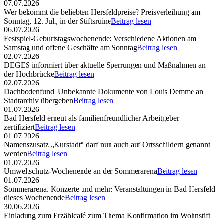
07.07.2026
Wer bekommt die beliebten Hersfeldpreise? Preisverleihung am
Sonntag, 12. Juli, in der Stiftsruine
Beitrag lesen
06.07.2026
Festspiel-Geburtstagswochenende: Verschiedene Aktionen am
Samstag und offene Geschäfte am Sonntag
Beitrag lesen
02.07.2026
DEGES informiert über aktuelle Sperrungen und Maßnahmen an
der Hochbrücke
Beitrag lesen
02.07.2026
Dachbodenfund: Unbekannte Dokumente von Louis Demme an
Stadtarchiv übergeben
Beitrag lesen
01.07.2026
Bad Hersfeld erneut als familienfreundlicher Arbeitgeber
zertifiziert
Beitrag lesen
01.07.2026
Namenszusatz „Kurstadt“ darf nun auch auf Ortsschildern genannt
werden
Beitrag lesen
01.07.2026
Umweltschutz-Wochenende an der Sommerarena
Beitrag lesen
01.07.2026
Sommerarena, Konzerte und mehr: Veranstaltungen in Bad Hersfeld
dieses Wochenende
Beitrag lesen
30.06.2026
Einladung zum Erzählcafé zum Thema Konfirmation im Wohnstift