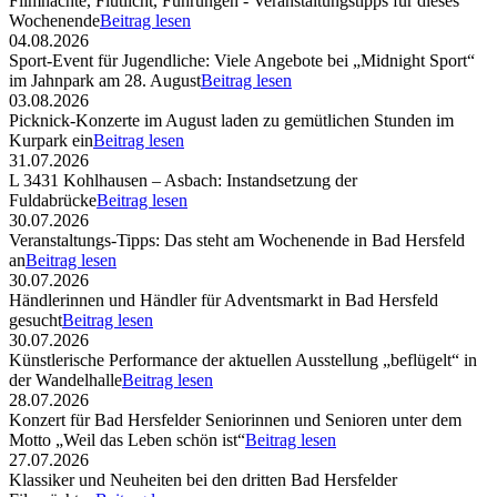
Filmnächte, Flutlicht, Führungen - Veranstaltungstipps für dieses
Wochenende
Beitrag lesen
04.08.2026
Sport-Event für Jugendliche: Viele Angebote bei „Midnight Sport“
im Jahnpark am 28. August
Beitrag lesen
03.08.2026
Picknick-Konzerte im August laden zu gemütlichen Stunden im
Kurpark ein
Beitrag lesen
31.07.2026
L 3431 Kohlhausen – Asbach: Instandsetzung der
Fuldabrücke
Beitrag lesen
30.07.2026
Veranstaltungs-Tipps: Das steht am Wochenende in Bad Hersfeld
an
Beitrag lesen
30.07.2026
Händlerinnen und Händler für Adventsmarkt in Bad Hersfeld
gesucht
Beitrag lesen
30.07.2026
Künstlerische Performance der aktuellen Ausstellung „beflügelt“ in
der Wandelhalle
Beitrag lesen
28.07.2026
Konzert für Bad Hersfelder Seniorinnen und Senioren unter dem
Motto „Weil das Leben schön ist“
Beitrag lesen
27.07.2026
Klassiker und Neuheiten bei den dritten Bad Hersfelder