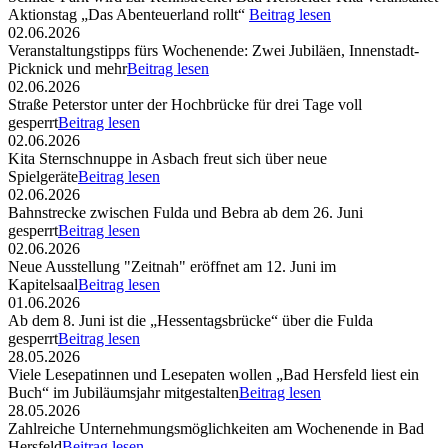
Aktionstag „Das Abenteuerland rollt“
Beitrag lesen
02.06.2026
Veranstaltungstipps fürs Wochenende: Zwei Jubiläen, Innenstadt-
Picknick und mehr
Beitrag lesen
02.06.2026
Straße Peterstor unter der Hochbrücke für drei Tage voll
gesperrt
Beitrag lesen
02.06.2026
Kita Sternschnuppe in Asbach freut sich über neue
Spielgeräte
Beitrag lesen
02.06.2026
Bahnstrecke zwischen Fulda und Bebra ab dem 26. Juni
gesperrt
Beitrag lesen
02.06.2026
Neue Ausstellung "Zeitnah" eröffnet am 12. Juni im
Kapitelsaal
Beitrag lesen
01.06.2026
Ab dem 8. Juni ist die „Hessentagsbrücke“ über die Fulda
gesperrt
Beitrag lesen
28.05.2026
Viele Lesepatinnen und Lesepaten wollen „Bad Hersfeld liest ein
Buch“ im Jubiläumsjahr mitgestalten
Beitrag lesen
28.05.2026
Zahlreiche Unternehmungsmöglichkeiten am Wochenende in Bad
Hersfeld
Beitrag lesen