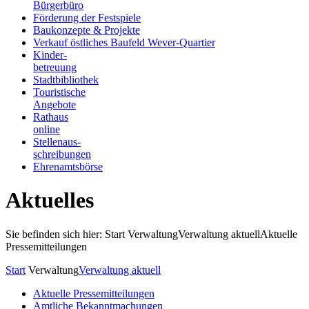
Bürgerbüro
Förderung der Festspiele
Baukonzepte & Projekte
Verkauf östliches Baufeld Wever-Quartier
Kinder-
betreuung
Stadtbibliothek
Touristische
Angebote
Rathaus
online
Stellenaus-
schreibungen
Ehrenamtsbörse
Aktuelles
Sie befinden sich hier: Start
Verwaltung
Verwaltung aktuell
Aktuelle
Pressemitteilungen
Start
Verwaltung
Verwaltung aktuell
Aktuelle Pressemitteilungen
Amtliche Bekanntmachungen