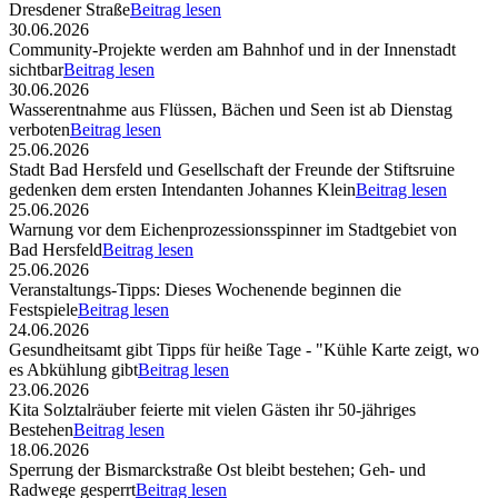
Dresdener Straße
Beitrag lesen
30.06.2026
Community-Projekte werden am Bahnhof und in der Innenstadt
sichtbar
Beitrag lesen
30.06.2026
Wasserentnahme aus Flüssen, Bächen und Seen ist ab Dienstag
verboten
Beitrag lesen
25.06.2026
Stadt Bad Hersfeld und Gesellschaft der Freunde der Stiftsruine
gedenken dem ersten Intendanten Johannes Klein
Beitrag lesen
25.06.2026
Warnung vor dem Eichenprozessionsspinner im Stadtgebiet von
Bad Hersfeld
Beitrag lesen
25.06.2026
Veranstaltungs-Tipps: Dieses Wochenende beginnen die
Festspiele
Beitrag lesen
24.06.2026
Gesundheitsamt gibt Tipps für heiße Tage - "Kühle Karte zeigt, wo
es Abkühlung gibt
Beitrag lesen
23.06.2026
Kita Solztalräuber feierte mit vielen Gästen ihr 50-jähriges
Bestehen
Beitrag lesen
18.06.2026
Sperrung der Bismarckstraße Ost bleibt bestehen; Geh- und
Radwege gesperrt
Beitrag lesen