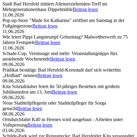
Stadt Bad Hersfeld initiiert Alleinerziehenden-Treff im
Mehrgenerationenhaus Dippelmühle
Beitrag lesen
11.06.2026
Pop-up-Store "Made for Katharina" eröffnet am Samstag in der
Fußgängerzone
Beitrag lesen
11.06.2026
Wie feiert Pippi Langstrumpf Geburtstag? Malwettberwerb zu 75
Jahren Festspiele
Beitrag lesen
11.06.2026
Schade-Cup, Vernissage und mehr: Veranstaltungstipps fürs
anstehende Wochenende
Beitrag lesen
09.06.2026
Prädikat bestätigt: Bad Hersfeld-Kernstadt darf sich weiterhin
„Heilbad“ nennen
Beitrag lesen
09.06.2026
Kita Solztalräuber feiert ihr 50-jähriges Bestehen mit großem
Jubiläumsfest am 13. Juni
Beitrag lesen
09.06.2026
Neue Stadtteilpflegerin oder Stadtteilpfleger für Sorga
gesucht
Beitrag lesen
08.06.2026
Ortsdurchfahrt K40 in Heenes wird ausgebaut - Arbeiten unter
Vollsperrung
Beitrag lesen
03.06.2026
Schilde-Park wird zur Rennstrecke: Bad Hersfelder Kita veranstaltet