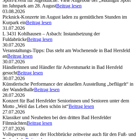
Sport-Event für Jugendliche: Viele Angebote bei „Midnight Sport“
im Jahnpark am 28. August
Beitrag lesen
03.08.2026
Picknick-Konzerte im August laden zu gemütlichen Stunden im
Kurpark ein
Beitrag lesen
31.07.2026
L 3431 Kohlhausen – Asbach: Instandsetzung der
Fuldabrücke
Beitrag lesen
30.07.2026
Veranstaltungs-Tipps: Das steht am Wochenende in Bad Hersfeld
an
Beitrag lesen
30.07.2026
Händlerinnen und Händler für Adventsmarkt in Bad Hersfeld
gesucht
Beitrag lesen
30.07.2026
Künstlerische Performance der aktuellen Ausstellung „beflügelt“ in
der Wandelhalle
Beitrag lesen
28.07.2026
Konzert für Bad Hersfelder Seniorinnen und Senioren unter dem
Motto „Weil das Leben schön ist“
Beitrag lesen
27.07.2026
Klassiker und Neuheiten bei den dritten Bad Hersfelder
Filmnächten
Beitrag lesen
27.07.2026
Vollsperrung unter der Hochbrücke zeitweise auch für den Fuß- und