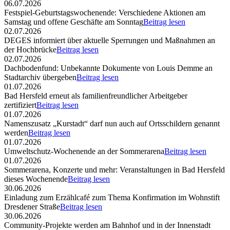
06.07.2026
Festspiel-Geburtstagswochenende: Verschiedene Aktionen am
Samstag und offene Geschäfte am Sonntag
Beitrag lesen
02.07.2026
DEGES informiert über aktuelle Sperrungen und Maßnahmen an
der Hochbrücke
Beitrag lesen
02.07.2026
Dachbodenfund: Unbekannte Dokumente von Louis Demme an
Stadtarchiv übergeben
Beitrag lesen
01.07.2026
Bad Hersfeld erneut als familienfreundlicher Arbeitgeber
zertifiziert
Beitrag lesen
01.07.2026
Namenszusatz „Kurstadt“ darf nun auch auf Ortsschildern genannt
werden
Beitrag lesen
01.07.2026
Umweltschutz-Wochenende an der Sommerarena
Beitrag lesen
01.07.2026
Sommerarena, Konzerte und mehr: Veranstaltungen in Bad Hersfeld
dieses Wochenende
Beitrag lesen
30.06.2026
Einladung zum Erzählcafé zum Thema Konfirmation im Wohnstift
Dresdener Straße
Beitrag lesen
30.06.2026
Community-Projekte werden am Bahnhof und in der Innenstadt