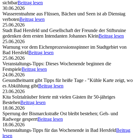
sichtbar
Beitrag lesen
30.06.2026
Wasserentnahme aus Flüssen, Bächen und Seen ist ab Dienstag
verboten
Beitrag lesen
25.06.2026
Stadt Bad Hersfeld und Gesellschaft der Freunde der Stiftsruine
gedenken dem ersten Intendanten Johannes Klein
Beitrag lesen
25.06.2026
Warnung vor dem Eichenprozessionsspinner im Stadtgebiet von
Bad Hersfeld
Beitrag lesen
25.06.2026
Veranstaltungs-Tipps: Dieses Wochenende beginnen die
Festspiele
Beitrag lesen
24.06.2026
Gesundheitsamt gibt Tipps für heiße Tage - "Kühle Karte zeigt, wo
es Abkühlung gibt
Beitrag lesen
23.06.2026
Kita Solztalräuber feierte mit vielen Gästen ihr 50-jähriges
Bestehen
Beitrag lesen
18.06.2026
Sperrung der Bismarckstraße Ost bleibt bestehen; Geh- und
Radwege gesperrt
Beitrag lesen
18.06.2026
Veranstaltungs-Tipps für das Wochenende in Bad Hersfeld
Beitrag
lesen