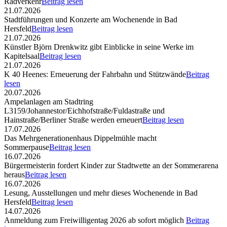
Radverkehr
Beitrag lesen
21.07.2026
Stadtführungen und Konzerte am Wochenende in Bad
Hersfeld
Beitrag lesen
21.07.2026
Künstler Björn Drenkwitz gibt Einblicke in seine Werke im
Kapitelsaal
Beitrag lesen
21.07.2026
K 40 Heenes: Erneuerung der Fahrbahn und Stützwände
Beitrag
lesen
20.07.2026
Ampelanlagen am Stadtring
L3159/Johannestor/Eichhofstraße/Fuldastraße und
Hainstraße/Berliner Straße werden erneuert
Beitrag lesen
17.07.2026
Das Mehrgenerationenhaus Dippelmühle macht
Sommerpause
Beitrag lesen
16.07.2026
Bürgermeisterin fordert Kinder zur Stadtwette an der Sommerarena
heraus
Beitrag lesen
16.07.2026
Lesung, Ausstellungen und mehr dieses Wochenende in Bad
Hersfeld
Beitrag lesen
14.07.2026
Anmeldung zum Freiwilligentag 2026 ab sofort möglich
Beitrag