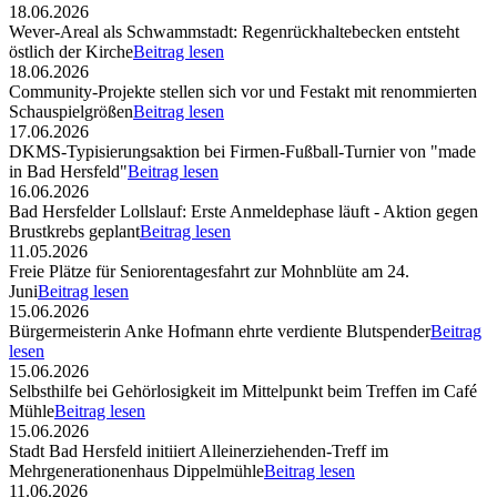
18.06.2026
Wever-Areal als Schwammstadt: Regenrückhaltebecken entsteht
östlich der Kirche
Beitrag lesen
18.06.2026
Community-Projekte stellen sich vor und Festakt mit renommierten
Schauspielgrößen
Beitrag lesen
17.06.2026
DKMS-Typisierungsaktion bei Firmen-Fußball-Turnier von "made
in Bad Hersfeld"
Beitrag lesen
16.06.2026
Bad Hersfelder Lollslauf: Erste Anmeldephase läuft - Aktion gegen
Brustkrebs geplant
Beitrag lesen
11.05.2026
Freie Plätze für Seniorentagesfahrt zur Mohnblüte am 24.
Juni
Beitrag lesen
15.06.2026
Bürgermeisterin Anke Hofmann ehrte verdiente Blutspender
Beitrag
lesen
15.06.2026
Selbsthilfe bei Gehörlosigkeit im Mittelpunkt beim Treffen im Café
Mühle
Beitrag lesen
15.06.2026
Stadt Bad Hersfeld initiiert Alleinerziehenden-Treff im
Mehrgenerationenhaus Dippelmühle
Beitrag lesen
11.06.2026