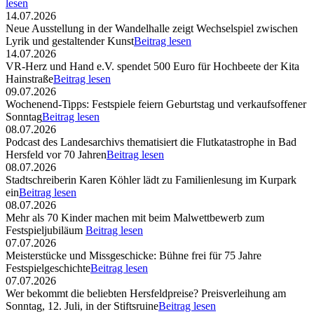
lesen
14.07.2026
Neue Ausstellung in der Wandelhalle zeigt Wechselspiel zwischen
Lyrik und gestaltender Kunst
Beitrag lesen
14.07.2026
VR-Herz und Hand e.V. spendet 500 Euro für Hochbeete der Kita
Hainstraße
Beitrag lesen
09.07.2026
Wochenend-Tipps: Festspiele feiern Geburtstag und verkaufsoffener
Sonntag
Beitrag lesen
08.07.2026
Podcast des Landesarchivs thematisiert die Flutkatastrophe in Bad
Hersfeld vor 70 Jahren
Beitrag lesen
08.07.2026
Stadtschreiberin Karen Köhler lädt zu Familienlesung im Kurpark
ein
Beitrag lesen
08.07.2026
Mehr als 70 Kinder machen mit beim Malwettbewerb zum
Festspieljubiläum
Beitrag lesen
07.07.2026
Meisterstücke und Missgeschicke: Bühne frei für 75 Jahre
Festspielgeschichte
Beitrag lesen
07.07.2026
Wer bekommt die beliebten Hersfeldpreise? Preisverleihung am
Sonntag, 12. Juli, in der Stiftsruine
Beitrag lesen