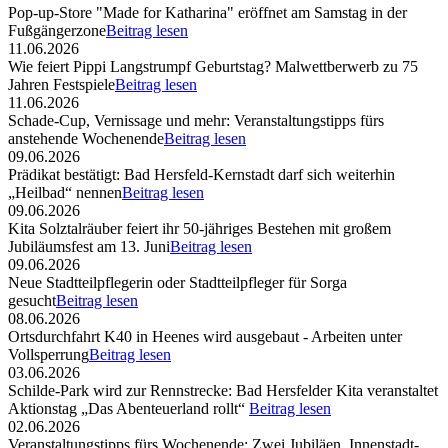
Pop-up-Store "Made for Katharina" eröffnet am Samstag in der
Fußgängerzone
Beitrag lesen
11.06.2026
Wie feiert Pippi Langstrumpf Geburtstag? Malwettberwerb zu 75
Jahren Festspiele
Beitrag lesen
11.06.2026
Schade-Cup, Vernissage und mehr: Veranstaltungstipps fürs
anstehende Wochenende
Beitrag lesen
09.06.2026
Prädikat bestätigt: Bad Hersfeld-Kernstadt darf sich weiterhin
„Heilbad“ nennen
Beitrag lesen
09.06.2026
Kita Solztalräuber feiert ihr 50-jähriges Bestehen mit großem
Jubiläumsfest am 13. Juni
Beitrag lesen
09.06.2026
Neue Stadtteilpflegerin oder Stadtteilpfleger für Sorga
gesucht
Beitrag lesen
08.06.2026
Ortsdurchfahrt K40 in Heenes wird ausgebaut - Arbeiten unter
Vollsperrung
Beitrag lesen
03.06.2026
Schilde-Park wird zur Rennstrecke: Bad Hersfelder Kita veranstaltet
Aktionstag „Das Abenteuerland rollt“
Beitrag lesen
02.06.2026
Veranstaltungstipps fürs Wochenende: Zwei Jubiläen, Innenstadt-