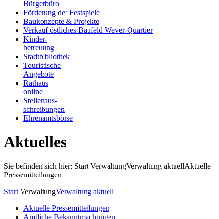
Bürgerbüro
Förderung der Festspiele
Baukonzepte & Projekte
Verkauf östliches Baufeld Wever-Quartier
Kinder-
betreuung
Stadtbibliothek
Touristische
Angebote
Rathaus
online
Stellenaus-
schreibungen
Ehrenamtsbörse
Aktuelles
Sie befinden sich hier: Start
Verwaltung
Verwaltung aktuell
Aktuelle
Pressemitteilungen
Start
Verwaltung
Verwaltung aktuell
Aktuelle Pressemitteilungen
Amtliche Bekanntmachungen