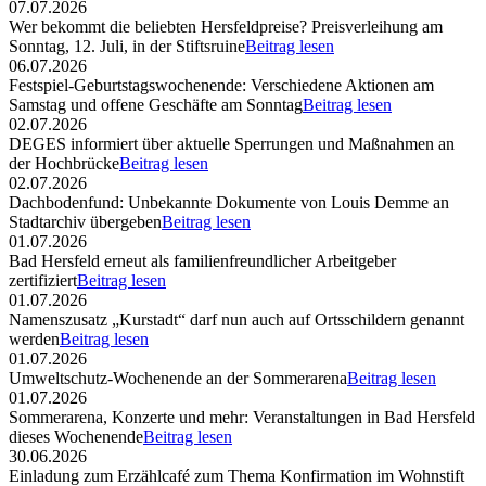
07.07.2026
Wer bekommt die beliebten Hersfeldpreise? Preisverleihung am
Sonntag, 12. Juli, in der Stiftsruine
Beitrag lesen
06.07.2026
Festspiel-Geburtstagswochenende: Verschiedene Aktionen am
Samstag und offene Geschäfte am Sonntag
Beitrag lesen
02.07.2026
DEGES informiert über aktuelle Sperrungen und Maßnahmen an
der Hochbrücke
Beitrag lesen
02.07.2026
Dachbodenfund: Unbekannte Dokumente von Louis Demme an
Stadtarchiv übergeben
Beitrag lesen
01.07.2026
Bad Hersfeld erneut als familienfreundlicher Arbeitgeber
zertifiziert
Beitrag lesen
01.07.2026
Namenszusatz „Kurstadt“ darf nun auch auf Ortsschildern genannt
werden
Beitrag lesen
01.07.2026
Umweltschutz-Wochenende an der Sommerarena
Beitrag lesen
01.07.2026
Sommerarena, Konzerte und mehr: Veranstaltungen in Bad Hersfeld
dieses Wochenende
Beitrag lesen
30.06.2026
Einladung zum Erzählcafé zum Thema Konfirmation im Wohnstift