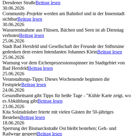
Dresdener Straße
Beitrag lesen
30.06.2026
Community-Projekte werden am Bahnhof und in der Innenstadt
sichtbar
Beitrag lesen
30.06.2026
Wasserentnahme aus Flüssen, Bächen und Seen ist ab Dienstag
verboten
Beitrag lesen
25.06.2026
Stadt Bad Hersfeld und Gesellschaft der Freunde der Stiftsruine
gedenken dem ersten Intendanten Johannes Klein
Beitrag lesen
25.06.2026
Warnung vor dem Eichenprozessionsspinner im Stadtgebiet von
Bad Hersfeld
Beitrag lesen
25.06.2026
Veranstaltungs-Tipps: Dieses Wochenende beginnen die
Festspiele
Beitrag lesen
24.06.2026
Gesundheitsamt gibt Tipps für heiße Tage - "Kühle Karte zeigt, wo
es Abkühlung gibt
Beitrag lesen
23.06.2026
Kita Solztalräuber feierte mit vielen Gästen ihr 50-jähriges
Bestehen
Beitrag lesen
18.06.2026
Sperrung der Bismarckstraße Ost bleibt bestehen; Geh- und
Radwege gesperrt
Beitrag lesen