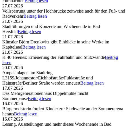
Filmnächten
Beitrag lesen
27.07.2026
Vollsperrung unter der Hochbrücke zeitweise auch für den Fuß- und
Radverkehr
Beitrag lesen
21.07.2026
Stadtführungen und Konzerte am Wochenende in Bad
Hersfeld
Beitrag lesen
21.07.2026
Künstler Björn Drenkwitz gibt Einblicke in seine Werke im
Kapitelsaal
Beitrag lesen
21.07.2026
K 40 Heenes: Erneuerung der Fahrbahn und Stützwände
Beitrag
lesen
20.07.2026
Ampelanlagen am Stadtring
L3159/Johannestor/Eichhofstraße/Fuldastraße und
Hainstraße/Berliner Straße werden erneuert
Beitrag lesen
17.07.2026
Das Mehrgenerationenhaus Dippelmühle macht
Sommerpause
Beitrag lesen
16.07.2026
Bürgermeisterin fordert Kinder zur Stadtwette an der Sommerarena
heraus
Beitrag lesen
16.07.2026
Lesung, Ausstellungen und mehr dieses Wochenende in Bad