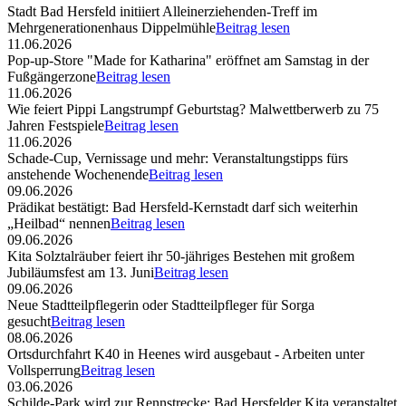
Stadt Bad Hersfeld initiiert Alleinerziehenden-Treff im
Mehrgenerationenhaus Dippelmühle
Beitrag lesen
11.06.2026
Pop-up-Store "Made for Katharina" eröffnet am Samstag in der
Fußgängerzone
Beitrag lesen
11.06.2026
Wie feiert Pippi Langstrumpf Geburtstag? Malwettberwerb zu 75
Jahren Festspiele
Beitrag lesen
11.06.2026
Schade-Cup, Vernissage und mehr: Veranstaltungstipps fürs
anstehende Wochenende
Beitrag lesen
09.06.2026
Prädikat bestätigt: Bad Hersfeld-Kernstadt darf sich weiterhin
„Heilbad“ nennen
Beitrag lesen
09.06.2026
Kita Solztalräuber feiert ihr 50-jähriges Bestehen mit großem
Jubiläumsfest am 13. Juni
Beitrag lesen
09.06.2026
Neue Stadtteilpflegerin oder Stadtteilpfleger für Sorga
gesucht
Beitrag lesen
08.06.2026
Ortsdurchfahrt K40 in Heenes wird ausgebaut - Arbeiten unter
Vollsperrung
Beitrag lesen
03.06.2026
Schilde-Park wird zur Rennstrecke: Bad Hersfelder Kita veranstaltet