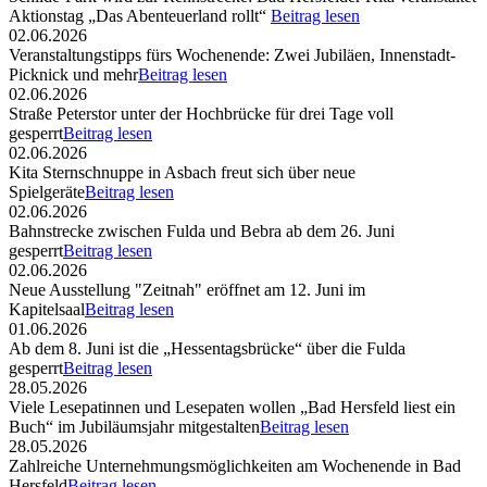
Aktionstag „Das Abenteuerland rollt“
Beitrag lesen
02.06.2026
Veranstaltungstipps fürs Wochenende: Zwei Jubiläen, Innenstadt-
Picknick und mehr
Beitrag lesen
02.06.2026
Straße Peterstor unter der Hochbrücke für drei Tage voll
gesperrt
Beitrag lesen
02.06.2026
Kita Sternschnuppe in Asbach freut sich über neue
Spielgeräte
Beitrag lesen
02.06.2026
Bahnstrecke zwischen Fulda und Bebra ab dem 26. Juni
gesperrt
Beitrag lesen
02.06.2026
Neue Ausstellung "Zeitnah" eröffnet am 12. Juni im
Kapitelsaal
Beitrag lesen
01.06.2026
Ab dem 8. Juni ist die „Hessentagsbrücke“ über die Fulda
gesperrt
Beitrag lesen
28.05.2026
Viele Lesepatinnen und Lesepaten wollen „Bad Hersfeld liest ein
Buch“ im Jubiläumsjahr mitgestalten
Beitrag lesen
28.05.2026
Zahlreiche Unternehmungsmöglichkeiten am Wochenende in Bad
Hersfeld
Beitrag lesen