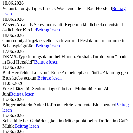
18.06.2026
Veranstaltungs-Tipps für das Wochenende in Bad Hersfeld
Beitrag
lesen
18.06.2026
Wever-Areal als Schwammstadt: Regenrückhaltebecken entsteht
östlich der Kirche
Beitrag lesen
18.06.2026
Community-Projekte stellen sich vor und Festakt mit renommierten
Schauspielgrößen
Beitrag lesen
17.06.2026
DKMS-Typisierungsaktion bei Firmen-Fußball-Turnier von "made
in Bad Hersfeld"
Beitrag lesen
16.06.2026
Bad Hersfelder Lollslauf: Erste Anmeldephase läuft - Aktion gegen
Brustkrebs geplant
Beitrag lesen
11.05.2026
Freie Plätze für Seniorentagesfahrt zur Mohnblüte am 24.
Juni
Beitrag lesen
15.06.2026
Bürgermeisterin Anke Hofmann ehrte verdiente Blutspender
Beitrag
lesen
15.06.2026
Selbsthilfe bei Gehörlosigkeit im Mittelpunkt beim Treffen im Café
Mühle
Beitrag lesen
15.06.2026