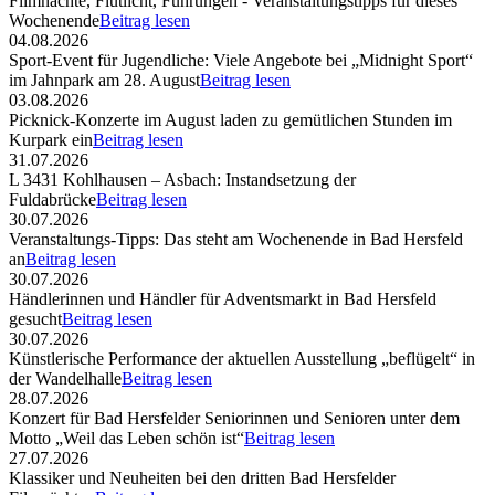
Filmnächte, Flutlicht, Führungen - Veranstaltungstipps für dieses
Wochenende
Beitrag lesen
04.08.2026
Sport-Event für Jugendliche: Viele Angebote bei „Midnight Sport“
im Jahnpark am 28. August
Beitrag lesen
03.08.2026
Picknick-Konzerte im August laden zu gemütlichen Stunden im
Kurpark ein
Beitrag lesen
31.07.2026
L 3431 Kohlhausen – Asbach: Instandsetzung der
Fuldabrücke
Beitrag lesen
30.07.2026
Veranstaltungs-Tipps: Das steht am Wochenende in Bad Hersfeld
an
Beitrag lesen
30.07.2026
Händlerinnen und Händler für Adventsmarkt in Bad Hersfeld
gesucht
Beitrag lesen
30.07.2026
Künstlerische Performance der aktuellen Ausstellung „beflügelt“ in
der Wandelhalle
Beitrag lesen
28.07.2026
Konzert für Bad Hersfelder Seniorinnen und Senioren unter dem
Motto „Weil das Leben schön ist“
Beitrag lesen
27.07.2026
Klassiker und Neuheiten bei den dritten Bad Hersfelder