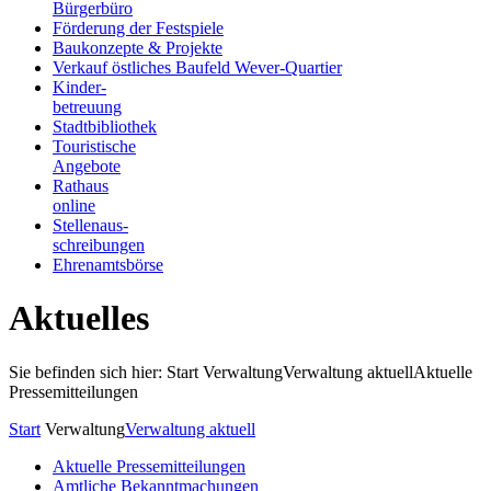
Bürgerbüro
Förderung der Festspiele
Baukonzepte & Projekte
Verkauf östliches Baufeld Wever-Quartier
Kinder-
betreuung
Stadtbibliothek
Touristische
Angebote
Rathaus
online
Stellenaus-
schreibungen
Ehrenamtsbörse
Aktuelles
Sie befinden sich hier: Start
Verwaltung
Verwaltung aktuell
Aktuelle
Pressemitteilungen
Start
Verwaltung
Verwaltung aktuell
Aktuelle Pressemitteilungen
Amtliche Bekanntmachungen