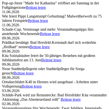
Pop-up-Store "Made for Katharina" eröffnet am Samstag in der
Fußgängerzone
Beitrag lesen
11.06.2026
Wie feiert Pippi Langstrumpf Geburtstag? Malwettberwerb zu 75
Jahren Festspiele
Beitrag lesen
11.06.2026
Schade-Cup, Vernissage und mehr: Veranstaltungstipps fürs
anstehende Wochenende
Beitrag lesen
09.06.2026
Prädikat bestätigt: Bad Hersfeld-Kernstadt darf sich weiterhin
„Heilbad“ nennen
Beitrag lesen
09.06.2026
Kita Solztalräuber feiert ihr 50-jähriges Bestehen mit großem
Jubiläumsfest am 13. Juni
Beitrag lesen
09.06.2026
Neue Stadtteilpflegerin oder Stadtteilpfleger für Sorga
gesucht
Beitrag lesen
08.06.2026
Ortsdurchfahrt K40 in Heenes wird ausgebaut - Arbeiten unter
Vollsperrung
Beitrag lesen
03.06.2026
Schilde-Park wird zur Rennstrecke: Bad Hersfelder Kita veranstaltet
Aktionstag „Das Abenteuerland rollt“
Beitrag lesen
02.06.2026
Veranstaltungstipps fürs Wochenende: Zwei Jubiläen, Innenstadt-