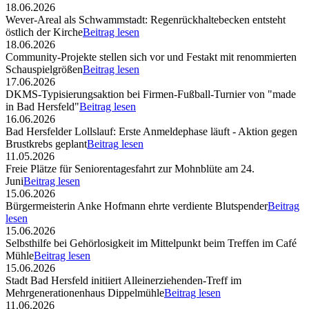
18.06.2026
Wever-Areal als Schwammstadt: Regenrückhaltebecken entsteht
östlich der Kirche
Beitrag lesen
18.06.2026
Community-Projekte stellen sich vor und Festakt mit renommierten
Schauspielgrößen
Beitrag lesen
17.06.2026
DKMS-Typisierungsaktion bei Firmen-Fußball-Turnier von "made
in Bad Hersfeld"
Beitrag lesen
16.06.2026
Bad Hersfelder Lollslauf: Erste Anmeldephase läuft - Aktion gegen
Brustkrebs geplant
Beitrag lesen
11.05.2026
Freie Plätze für Seniorentagesfahrt zur Mohnblüte am 24.
Juni
Beitrag lesen
15.06.2026
Bürgermeisterin Anke Hofmann ehrte verdiente Blutspender
Beitrag
lesen
15.06.2026
Selbsthilfe bei Gehörlosigkeit im Mittelpunkt beim Treffen im Café
Mühle
Beitrag lesen
15.06.2026
Stadt Bad Hersfeld initiiert Alleinerziehenden-Treff im
Mehrgenerationenhaus Dippelmühle
Beitrag lesen
11.06.2026