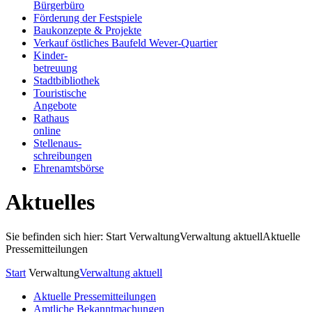
Bürgerbüro
Förderung der Festspiele
Baukonzepte & Projekte
Verkauf östliches Baufeld Wever-Quartier
Kinder-
betreuung
Stadtbibliothek
Touristische
Angebote
Rathaus
online
Stellenaus-
schreibungen
Ehrenamtsbörse
Aktuelles
Sie befinden sich hier: Start
Verwaltung
Verwaltung aktuell
Aktuelle
Pressemitteilungen
Start
Verwaltung
Verwaltung aktuell
Aktuelle Pressemitteilungen
Amtliche Bekanntmachungen