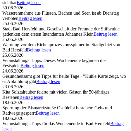
sichtbar
Beitrag lesen
30.06.2026
Wasserentnahme aus Flüssen, Bächen und Seen ist ab Dienstag
verboten
Beitrag lesen
25.06.2026
Stadt Bad Hersfeld und Gesellschaft der Freunde der Stiftsruine
gedenken dem ersten Intendanten Johannes Klein
Beitrag lesen
25.06.2026
Warnung vor dem Eichenprozessionsspinner im Stadtgebiet von
Bad Hersfeld
Beitrag lesen
25.06.2026
Veranstaltungs-Tipps: Dieses Wochenende beginnen die
Festspiele
Beitrag lesen
24.06.2026
Gesundheitsamt gibt Tipps für heiße Tage - "Kühle Karte zeigt, wo
es Abkühlung gibt
Beitrag lesen
23.06.2026
Kita Solztalräuber feierte mit vielen Gästen ihr 50-jähriges
Bestehen
Beitrag lesen
18.06.2026
Sperrung der Bismarckstraße Ost bleibt bestehen; Geh- und
Radwege gesperrt
Beitrag lesen
18.06.2026
Veranstaltungs-Tipps für das Wochenende in Bad Hersfeld
Beitrag
lesen