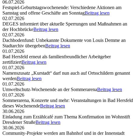
06.07.2026
Festspiel-Geburtstagswochenende: Verschiedene Aktionen am
Samstag und offene Geschäfte am Sonntag
Beitrag lesen
02.07.2026
DEGES informiert über aktuelle Sperrungen und Maßnahmen an
der Hochbrücke
Beitrag lesen
02.07.2026
Dachbodenfund: Unbekannte Dokumente von Louis Demme an
Stadtarchiv übergeben
Beitrag lesen
01.07.2026
Bad Hersfeld erneut als familienfreundlicher Arbeitgeber
zertifiziert
Beitrag lesen
01.07.2026
Namenszusatz „Kurstadt“ darf nun auch auf Ortsschildern genannt
werden
Beitrag lesen
01.07.2026
Umweltschutz-Wochenende an der Sommerarena
Beitrag lesen
01.07.2026
Sommerarena, Konzerte und mehr: Veranstaltungen in Bad Hersfeld
dieses Wochenende
Beitrag lesen
30.06.2026
Einladung zum Erzählcafé zum Thema Konfirmation im Wohnstift
Dresdener Straße
Beitrag lesen
30.06.2026
Community-Projekte werden am Bahnhof und in der Innenstadt