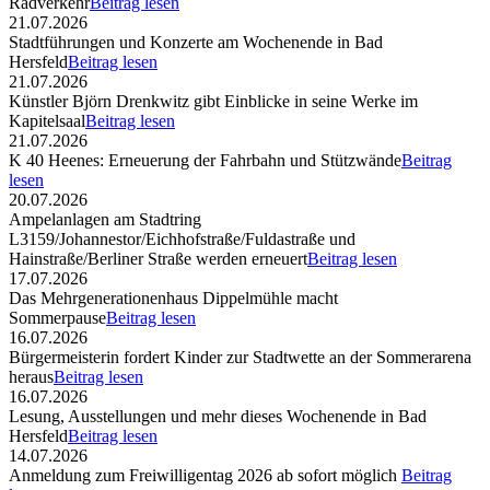
Radverkehr
Beitrag lesen
21.07.2026
Stadtführungen und Konzerte am Wochenende in Bad
Hersfeld
Beitrag lesen
21.07.2026
Künstler Björn Drenkwitz gibt Einblicke in seine Werke im
Kapitelsaal
Beitrag lesen
21.07.2026
K 40 Heenes: Erneuerung der Fahrbahn und Stützwände
Beitrag
lesen
20.07.2026
Ampelanlagen am Stadtring
L3159/Johannestor/Eichhofstraße/Fuldastraße und
Hainstraße/Berliner Straße werden erneuert
Beitrag lesen
17.07.2026
Das Mehrgenerationenhaus Dippelmühle macht
Sommerpause
Beitrag lesen
16.07.2026
Bürgermeisterin fordert Kinder zur Stadtwette an der Sommerarena
heraus
Beitrag lesen
16.07.2026
Lesung, Ausstellungen und mehr dieses Wochenende in Bad
Hersfeld
Beitrag lesen
14.07.2026
Anmeldung zum Freiwilligentag 2026 ab sofort möglich
Beitrag