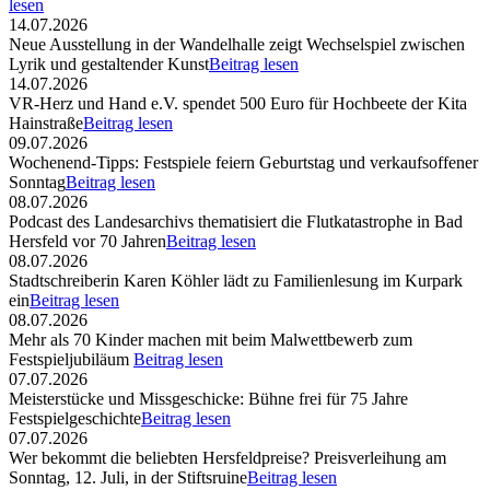
lesen
14.07.2026
Neue Ausstellung in der Wandelhalle zeigt Wechselspiel zwischen
Lyrik und gestaltender Kunst
Beitrag lesen
14.07.2026
VR-Herz und Hand e.V. spendet 500 Euro für Hochbeete der Kita
Hainstraße
Beitrag lesen
09.07.2026
Wochenend-Tipps: Festspiele feiern Geburtstag und verkaufsoffener
Sonntag
Beitrag lesen
08.07.2026
Podcast des Landesarchivs thematisiert die Flutkatastrophe in Bad
Hersfeld vor 70 Jahren
Beitrag lesen
08.07.2026
Stadtschreiberin Karen Köhler lädt zu Familienlesung im Kurpark
ein
Beitrag lesen
08.07.2026
Mehr als 70 Kinder machen mit beim Malwettbewerb zum
Festspieljubiläum
Beitrag lesen
07.07.2026
Meisterstücke und Missgeschicke: Bühne frei für 75 Jahre
Festspielgeschichte
Beitrag lesen
07.07.2026
Wer bekommt die beliebten Hersfeldpreise? Preisverleihung am
Sonntag, 12. Juli, in der Stiftsruine
Beitrag lesen