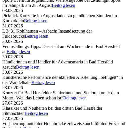
Sport-Event für Jugendliche: Viele Angebote bei „Midnight Sport“
im Jahnpark am 28. August
Beitrag lesen
03.08.2026
Picknick-Konzerte im August laden zu gemütlichen Stunden im
Kurpark ein
Beitrag lesen
31.07.2026
L 3431 Kohlhausen – Asbach: Instandsetzung der
Fuldabrücke
Beitrag lesen
30.07.2026
Veranstaltungs-Tipps: Das steht am Wochenende in Bad Hersfeld
an
Beitrag lesen
30.07.2026
Händlerinnen und Händler für Adventsmarkt in Bad Hersfeld
gesucht
Beitrag lesen
30.07.2026
Künstlerische Performance der aktuellen Ausstellung „beflügelt“ in
der Wandelhalle
Beitrag lesen
28.07.2026
Konzert für Bad Hersfelder Seniorinnen und Senioren unter dem
Motto „Weil das Leben schön ist“
Beitrag lesen
27.07.2026
Klassiker und Neuheiten bei den dritten Bad Hersfelder
Filmnächten
Beitrag lesen
27.07.2026
Vollsperrung unter der Hochbrücke zeitweise auch für den Fuß- und