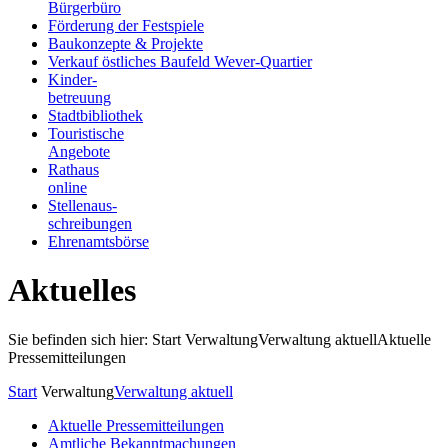
Bürgerbüro
Förderung der Festspiele
Baukonzepte & Projekte
Verkauf östliches Baufeld Wever-Quartier
Kinder-
betreuung
Stadtbibliothek
Touristische
Angebote
Rathaus
online
Stellenaus-
schreibungen
Ehrenamtsbörse
Aktuelles
Sie befinden sich hier: Start
Verwaltung
Verwaltung aktuell
Aktuelle
Pressemitteilungen
Start
Verwaltung
Verwaltung aktuell
Aktuelle Pressemitteilungen
Amtliche Bekanntmachungen