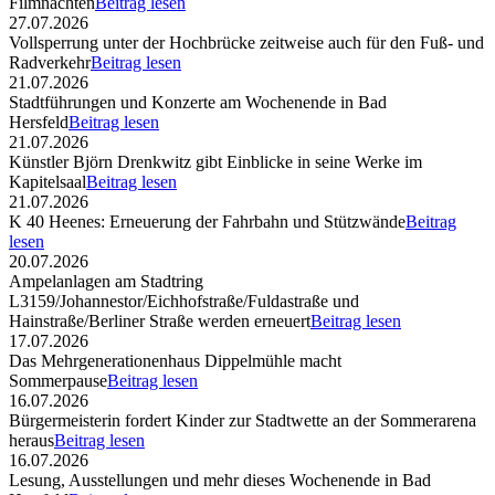
Filmnächten
Beitrag lesen
27.07.2026
Vollsperrung unter der Hochbrücke zeitweise auch für den Fuß- und
Radverkehr
Beitrag lesen
21.07.2026
Stadtführungen und Konzerte am Wochenende in Bad
Hersfeld
Beitrag lesen
21.07.2026
Künstler Björn Drenkwitz gibt Einblicke in seine Werke im
Kapitelsaal
Beitrag lesen
21.07.2026
K 40 Heenes: Erneuerung der Fahrbahn und Stützwände
Beitrag
lesen
20.07.2026
Ampelanlagen am Stadtring
L3159/Johannestor/Eichhofstraße/Fuldastraße und
Hainstraße/Berliner Straße werden erneuert
Beitrag lesen
17.07.2026
Das Mehrgenerationenhaus Dippelmühle macht
Sommerpause
Beitrag lesen
16.07.2026
Bürgermeisterin fordert Kinder zur Stadtwette an der Sommerarena
heraus
Beitrag lesen
16.07.2026
Lesung, Ausstellungen und mehr dieses Wochenende in Bad