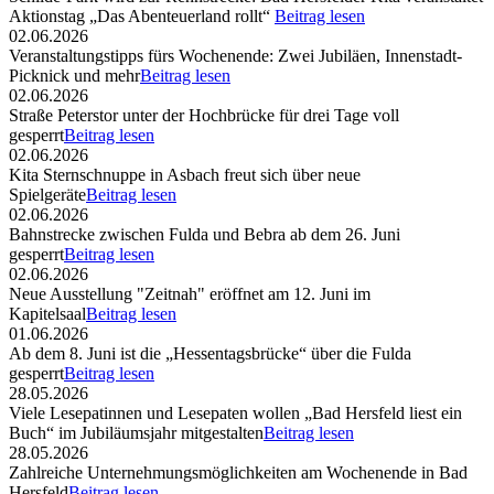
Aktionstag „Das Abenteuerland rollt“
Beitrag lesen
02.06.2026
Veranstaltungstipps fürs Wochenende: Zwei Jubiläen, Innenstadt-
Picknick und mehr
Beitrag lesen
02.06.2026
Straße Peterstor unter der Hochbrücke für drei Tage voll
gesperrt
Beitrag lesen
02.06.2026
Kita Sternschnuppe in Asbach freut sich über neue
Spielgeräte
Beitrag lesen
02.06.2026
Bahnstrecke zwischen Fulda und Bebra ab dem 26. Juni
gesperrt
Beitrag lesen
02.06.2026
Neue Ausstellung "Zeitnah" eröffnet am 12. Juni im
Kapitelsaal
Beitrag lesen
01.06.2026
Ab dem 8. Juni ist die „Hessentagsbrücke“ über die Fulda
gesperrt
Beitrag lesen
28.05.2026
Viele Lesepatinnen und Lesepaten wollen „Bad Hersfeld liest ein
Buch“ im Jubiläumsjahr mitgestalten
Beitrag lesen
28.05.2026
Zahlreiche Unternehmungsmöglichkeiten am Wochenende in Bad
Hersfeld
Beitrag lesen