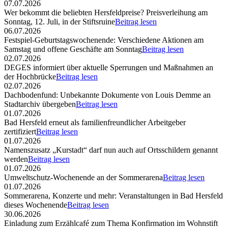
07.07.2026
Wer bekommt die beliebten Hersfeldpreise? Preisverleihung am
Sonntag, 12. Juli, in der Stiftsruine
Beitrag lesen
06.07.2026
Festspiel-Geburtstagswochenende: Verschiedene Aktionen am
Samstag und offene Geschäfte am Sonntag
Beitrag lesen
02.07.2026
DEGES informiert über aktuelle Sperrungen und Maßnahmen an
der Hochbrücke
Beitrag lesen
02.07.2026
Dachbodenfund: Unbekannte Dokumente von Louis Demme an
Stadtarchiv übergeben
Beitrag lesen
01.07.2026
Bad Hersfeld erneut als familienfreundlicher Arbeitgeber
zertifiziert
Beitrag lesen
01.07.2026
Namenszusatz „Kurstadt“ darf nun auch auf Ortsschildern genannt
werden
Beitrag lesen
01.07.2026
Umweltschutz-Wochenende an der Sommerarena
Beitrag lesen
01.07.2026
Sommerarena, Konzerte und mehr: Veranstaltungen in Bad Hersfeld
dieses Wochenende
Beitrag lesen
30.06.2026
Einladung zum Erzählcafé zum Thema Konfirmation im Wohnstift