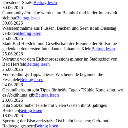
Dresdener Straße
Beitrag lesen
30.06.2026
Community-Projekte werden am Bahnhof und in der Innenstadt
sichtbar
Beitrag lesen
30.06.2026
Wasserentnahme aus Flüssen, Bächen und Seen ist ab Dienstag
verboten
Beitrag lesen
25.06.2026
Stadt Bad Hersfeld und Gesellschaft der Freunde der Stiftsruine
gedenken dem ersten Intendanten Johannes Klein
Beitrag lesen
25.06.2026
Warnung vor dem Eichenprozessionsspinner im Stadtgebiet von
Bad Hersfeld
Beitrag lesen
25.06.2026
Veranstaltungs-Tipps: Dieses Wochenende beginnen die
Festspiele
Beitrag lesen
24.06.2026
Gesundheitsamt gibt Tipps für heiße Tage - "Kühle Karte zeigt, wo
es Abkühlung gibt
Beitrag lesen
23.06.2026
Kita Solztalräuber feierte mit vielen Gästen ihr 50-jähriges
Bestehen
Beitrag lesen
18.06.2026
Sperrung der Bismarckstraße Ost bleibt bestehen; Geh- und
Radwege gesperrt
Beitrag lesen