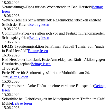
18.06.2026
Veranstaltungs-Tipps für das Wochenende in Bad Hersfeld
Beitrag
lesen
18.06.2026
Wever-Areal als Schwammstadt: Regenrückhaltebecken entsteht
östlich der Kirche
Beitrag lesen
18.06.2026
Community-Projekte stellen sich vor und Festakt mit renommierten
Schauspielgrößen
Beitrag lesen
17.06.2026
DKMS-Typisierungsaktion bei Firmen-Fußball-Turnier von "made
in Bad Hersfeld"
Beitrag lesen
16.06.2026
Bad Hersfelder Lollslauf: Erste Anmeldephase läuft - Aktion gegen
Brustkrebs geplant
Beitrag lesen
11.05.2026
Freie Plätze für Seniorentagesfahrt zur Mohnblüte am 24.
Juni
Beitrag lesen
15.06.2026
Bürgermeisterin Anke Hofmann ehrte verdiente Blutspender
Beitrag
lesen
15.06.2026
Selbsthilfe bei Gehörlosigkeit im Mittelpunkt beim Treffen im Café
Mühle
Beitrag lesen
15.06.2026