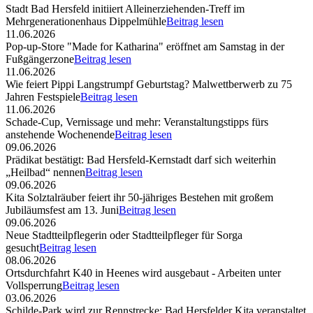
Stadt Bad Hersfeld initiiert Alleinerziehenden-Treff im
Mehrgenerationenhaus Dippelmühle
Beitrag lesen
11.06.2026
Pop-up-Store "Made for Katharina" eröffnet am Samstag in der
Fußgängerzone
Beitrag lesen
11.06.2026
Wie feiert Pippi Langstrumpf Geburtstag? Malwettberwerb zu 75
Jahren Festspiele
Beitrag lesen
11.06.2026
Schade-Cup, Vernissage und mehr: Veranstaltungstipps fürs
anstehende Wochenende
Beitrag lesen
09.06.2026
Prädikat bestätigt: Bad Hersfeld-Kernstadt darf sich weiterhin
„Heilbad“ nennen
Beitrag lesen
09.06.2026
Kita Solztalräuber feiert ihr 50-jähriges Bestehen mit großem
Jubiläumsfest am 13. Juni
Beitrag lesen
09.06.2026
Neue Stadtteilpflegerin oder Stadtteilpfleger für Sorga
gesucht
Beitrag lesen
08.06.2026
Ortsdurchfahrt K40 in Heenes wird ausgebaut - Arbeiten unter
Vollsperrung
Beitrag lesen
03.06.2026
Schilde-Park wird zur Rennstrecke: Bad Hersfelder Kita veranstaltet