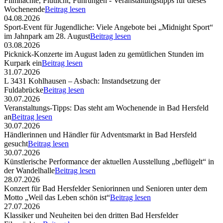
Filmnächte, Flutlicht, Führungen - Veranstaltungstipps für dieses
Wochenende
Beitrag lesen
04.08.2026
Sport-Event für Jugendliche: Viele Angebote bei „Midnight Sport“
im Jahnpark am 28. August
Beitrag lesen
03.08.2026
Picknick-Konzerte im August laden zu gemütlichen Stunden im
Kurpark ein
Beitrag lesen
31.07.2026
L 3431 Kohlhausen – Asbach: Instandsetzung der
Fuldabrücke
Beitrag lesen
30.07.2026
Veranstaltungs-Tipps: Das steht am Wochenende in Bad Hersfeld
an
Beitrag lesen
30.07.2026
Händlerinnen und Händler für Adventsmarkt in Bad Hersfeld
gesucht
Beitrag lesen
30.07.2026
Künstlerische Performance der aktuellen Ausstellung „beflügelt“ in
der Wandelhalle
Beitrag lesen
28.07.2026
Konzert für Bad Hersfelder Seniorinnen und Senioren unter dem
Motto „Weil das Leben schön ist“
Beitrag lesen
27.07.2026
Klassiker und Neuheiten bei den dritten Bad Hersfelder