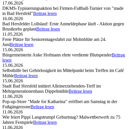
17.06.2026
DKMS-Typisierungsaktion bei Firmen-Fußball-Turnier von "made
in Bad Hersfeld"
Beitrag lesen
16.06.2026
Bad Hersfelder Lollslauf: Erste Anmeldephase läuft - Aktion gegen
Brustkrebs geplant
Beitrag lesen
11.05.2026
Freie Plätze für Seniorentagesfahrt zur Mohnblüte am 24.
Juni
Beitrag lesen
15.06.2026
Bürgermeisterin Anke Hofmann ehrte verdiente Blutspender
Beitrag
lesen
15.06.2026
Selbsthilfe bei Gehörlosigkeit im Mittelpunkt beim Treffen im Café
Mühle
Beitrag lesen
15.06.2026
Stadt Bad Hersfeld initiiert Alleinerziehenden-Treff im
Mehrgenerationenhaus Dippelmühle
Beitrag lesen
11.06.2026
Pop-up-Store "Made for Katharina" eröffnet am Samstag in der
Fußgängerzone
Beitrag lesen
11.06.2026
Wie feiert Pippi Langstrumpf Geburtstag? Malwettberwerb zu 75
Jahren Festspiele
Beitrag lesen
11.06.2026