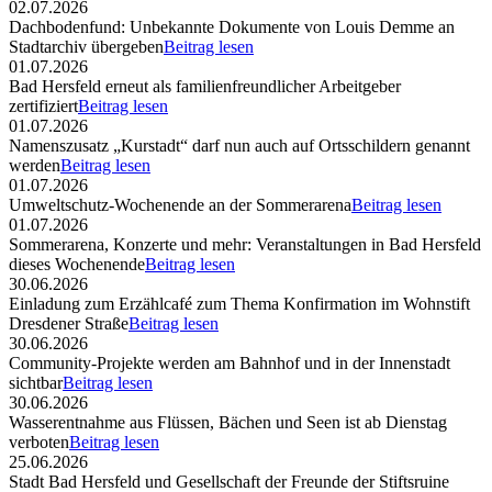
02.07.2026
Dachbodenfund: Unbekannte Dokumente von Louis Demme an
Stadtarchiv übergeben
Beitrag lesen
01.07.2026
Bad Hersfeld erneut als familienfreundlicher Arbeitgeber
zertifiziert
Beitrag lesen
01.07.2026
Namenszusatz „Kurstadt“ darf nun auch auf Ortsschildern genannt
werden
Beitrag lesen
01.07.2026
Umweltschutz-Wochenende an der Sommerarena
Beitrag lesen
01.07.2026
Sommerarena, Konzerte und mehr: Veranstaltungen in Bad Hersfeld
dieses Wochenende
Beitrag lesen
30.06.2026
Einladung zum Erzählcafé zum Thema Konfirmation im Wohnstift
Dresdener Straße
Beitrag lesen
30.06.2026
Community-Projekte werden am Bahnhof und in der Innenstadt
sichtbar
Beitrag lesen
30.06.2026
Wasserentnahme aus Flüssen, Bächen und Seen ist ab Dienstag
verboten
Beitrag lesen
25.06.2026
Stadt Bad Hersfeld und Gesellschaft der Freunde der Stiftsruine