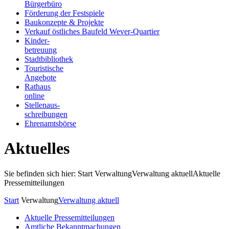
Bürgerbüro
Förderung der Festspiele
Baukonzepte & Projekte
Verkauf östliches Baufeld Wever-Quartier
Kinder-
betreuung
Stadtbibliothek
Touristische
Angebote
Rathaus
online
Stellenaus-
schreibungen
Ehrenamtsbörse
Aktuelles
Sie befinden sich hier: Start
Verwaltung
Verwaltung aktuell
Aktuelle
Pressemitteilungen
Start
Verwaltung
Verwaltung aktuell
Aktuelle Pressemitteilungen
Amtliche Bekanntmachungen