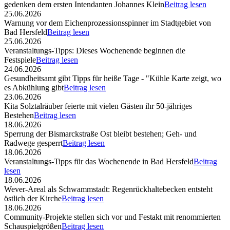
gedenken dem ersten Intendanten Johannes Klein
Beitrag lesen
25.06.2026
Warnung vor dem Eichenprozessionsspinner im Stadtgebiet von
Bad Hersfeld
Beitrag lesen
25.06.2026
Veranstaltungs-Tipps: Dieses Wochenende beginnen die
Festspiele
Beitrag lesen
24.06.2026
Gesundheitsamt gibt Tipps für heiße Tage - "Kühle Karte zeigt, wo
es Abkühlung gibt
Beitrag lesen
23.06.2026
Kita Solztalräuber feierte mit vielen Gästen ihr 50-jähriges
Bestehen
Beitrag lesen
18.06.2026
Sperrung der Bismarckstraße Ost bleibt bestehen; Geh- und
Radwege gesperrt
Beitrag lesen
18.06.2026
Veranstaltungs-Tipps für das Wochenende in Bad Hersfeld
Beitrag
lesen
18.06.2026
Wever-Areal als Schwammstadt: Regenrückhaltebecken entsteht
östlich der Kirche
Beitrag lesen
18.06.2026
Community-Projekte stellen sich vor und Festakt mit renommierten
Schauspielgrößen
Beitrag lesen