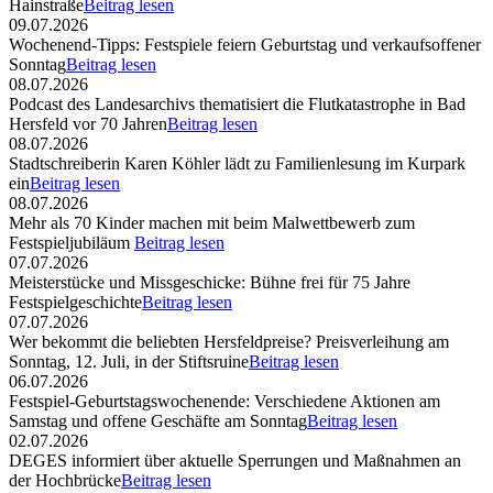
Hainstraße
Beitrag lesen
09.07.2026
Wochenend-Tipps: Festspiele feiern Geburtstag und verkaufsoffener
Sonntag
Beitrag lesen
08.07.2026
Podcast des Landesarchivs thematisiert die Flutkatastrophe in Bad
Hersfeld vor 70 Jahren
Beitrag lesen
08.07.2026
Stadtschreiberin Karen Köhler lädt zu Familienlesung im Kurpark
ein
Beitrag lesen
08.07.2026
Mehr als 70 Kinder machen mit beim Malwettbewerb zum
Festspieljubiläum
Beitrag lesen
07.07.2026
Meisterstücke und Missgeschicke: Bühne frei für 75 Jahre
Festspielgeschichte
Beitrag lesen
07.07.2026
Wer bekommt die beliebten Hersfeldpreise? Preisverleihung am
Sonntag, 12. Juli, in der Stiftsruine
Beitrag lesen
06.07.2026
Festspiel-Geburtstagswochenende: Verschiedene Aktionen am
Samstag und offene Geschäfte am Sonntag
Beitrag lesen
02.07.2026
DEGES informiert über aktuelle Sperrungen und Maßnahmen an
der Hochbrücke
Beitrag lesen