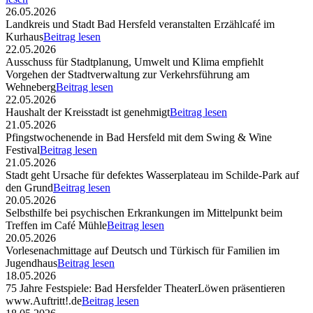
26.05.2026
Landkreis und Stadt Bad Hersfeld veranstalten Erzählcafé im
Kurhaus
Beitrag lesen
22.05.2026
Ausschuss für Stadtplanung, Umwelt und Klima empfiehlt
Vorgehen der Stadtverwaltung zur Verkehrsführung am
Wehneberg
Beitrag lesen
22.05.2026
Haushalt der Kreisstadt ist genehmigt
Beitrag lesen
21.05.2026
Pfingstwochenende in Bad Hersfeld mit dem Swing & Wine
Festival
Beitrag lesen
21.05.2026
Stadt geht Ursache für defektes Wasserplateau im Schilde-Park auf
den Grund
Beitrag lesen
20.05.2026
Selbsthilfe bei psychischen Erkrankungen im Mittelpunkt beim
Treffen im Café Mühle
Beitrag lesen
20.05.2026
Vorlesenachmittage auf Deutsch und Türkisch für Familien im
Jugendhaus
Beitrag lesen
18.05.2026
75 Jahre Festspiele: Bad Hersfelder TheaterLöwen präsentieren
www.Auftritt!.de
Beitrag lesen