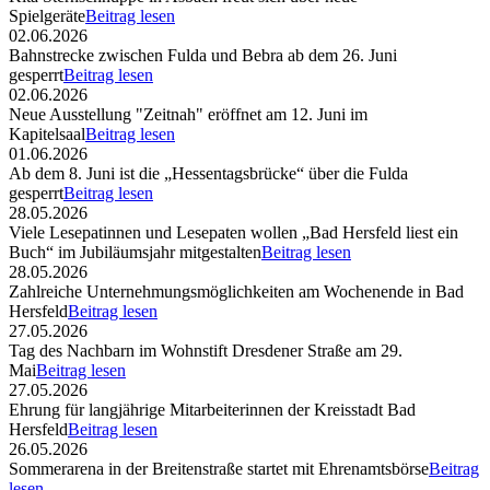
Spielgeräte
Beitrag lesen
02.06.2026
Bahnstrecke zwischen Fulda und Bebra ab dem 26. Juni
gesperrt
Beitrag lesen
02.06.2026
Neue Ausstellung "Zeitnah" eröffnet am 12. Juni im
Kapitelsaal
Beitrag lesen
01.06.2026
Ab dem 8. Juni ist die „Hessentagsbrücke“ über die Fulda
gesperrt
Beitrag lesen
28.05.2026
Viele Lesepatinnen und Lesepaten wollen „Bad Hersfeld liest ein
Buch“ im Jubiläumsjahr mitgestalten
Beitrag lesen
28.05.2026
Zahlreiche Unternehmungsmöglichkeiten am Wochenende in Bad
Hersfeld
Beitrag lesen
27.05.2026
Tag des Nachbarn im Wohnstift Dresdener Straße am 29.
Mai
Beitrag lesen
27.05.2026
Ehrung für langjährige Mitarbeiterinnen der Kreisstadt Bad
Hersfeld
Beitrag lesen
26.05.2026
Sommerarena in der Breitenstraße startet mit Ehrenamtsbörse
Beitrag
lesen