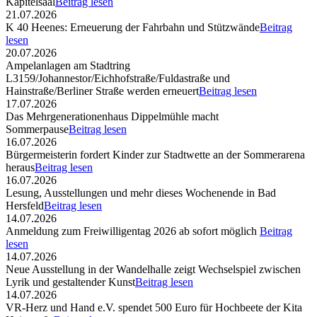
Kapitelsaal
Beitrag lesen
21.07.2026
K 40 Heenes: Erneuerung der Fahrbahn und Stützwände
Beitrag
lesen
20.07.2026
Ampelanlagen am Stadtring
L3159/Johannestor/Eichhofstraße/Fuldastraße und
Hainstraße/Berliner Straße werden erneuert
Beitrag lesen
17.07.2026
Das Mehrgenerationenhaus Dippelmühle macht
Sommerpause
Beitrag lesen
16.07.2026
Bürgermeisterin fordert Kinder zur Stadtwette an der Sommerarena
heraus
Beitrag lesen
16.07.2026
Lesung, Ausstellungen und mehr dieses Wochenende in Bad
Hersfeld
Beitrag lesen
14.07.2026
Anmeldung zum Freiwilligentag 2026 ab sofort möglich
Beitrag
lesen
14.07.2026
Neue Ausstellung in der Wandelhalle zeigt Wechselspiel zwischen
Lyrik und gestaltender Kunst
Beitrag lesen
14.07.2026
VR-Herz und Hand e.V. spendet 500 Euro für Hochbeete der Kita