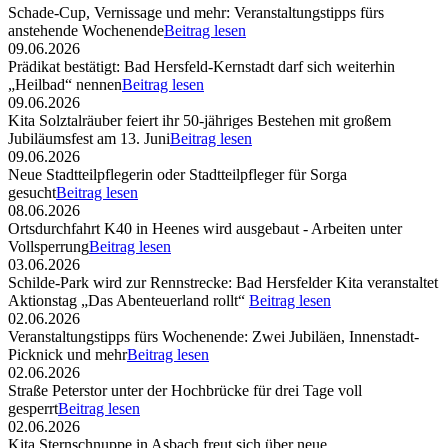
Schade-Cup, Vernissage und mehr: Veranstaltungstipps fürs
anstehende Wochenende
Beitrag lesen
09.06.2026
Prädikat bestätigt: Bad Hersfeld-Kernstadt darf sich weiterhin
„Heilbad“ nennen
Beitrag lesen
09.06.2026
Kita Solztalräuber feiert ihr 50-jähriges Bestehen mit großem
Jubiläumsfest am 13. Juni
Beitrag lesen
09.06.2026
Neue Stadtteilpflegerin oder Stadtteilpfleger für Sorga
gesucht
Beitrag lesen
08.06.2026
Ortsdurchfahrt K40 in Heenes wird ausgebaut - Arbeiten unter
Vollsperrung
Beitrag lesen
03.06.2026
Schilde-Park wird zur Rennstrecke: Bad Hersfelder Kita veranstaltet
Aktionstag „Das Abenteuerland rollt“
Beitrag lesen
02.06.2026
Veranstaltungstipps fürs Wochenende: Zwei Jubiläen, Innenstadt-
Picknick und mehr
Beitrag lesen
02.06.2026
Straße Peterstor unter der Hochbrücke für drei Tage voll
gesperrt
Beitrag lesen
02.06.2026
Kita Sternschnuppe in Asbach freut sich über neue