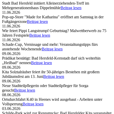
Stadt Bad Hersfeld initiiert Alleinerziehenden-Treff im
Mehrgenerationenhaus Dippelmühle
Beitrag lesen
11.06.2026
Pop-up-Store "Made for Katharina" eröffnet am Samstag in der
Fußgängerzone
Beitrag lesen
11.06.2026
Wie feiert Pippi Langstrumpf Geburtstag? Malwettberwerb zu 75
Jahren Festspiele
Beitrag lesen
11.06.2026
Schade-Cup, Vernissage und mehr: Veranstaltungstipps fürs
anstehende Wochenende
Beitrag lesen
09.06.2026
Prädikat bestätigt: Bad Hersfeld-Kernstadt darf sich weiterhin
„Heilbad“ nennen
Beitrag lesen
09.06.2026
Kita Solztalräuber feiert ihr 50-jähriges Bestehen mit großem
Jubiläumsfest am 13. Juni
Beitrag lesen
09.06.2026
Neue Stadtteilpflegerin oder Stadtteilpfleger für Sorga
gesucht
Beitrag lesen
08.06.2026
Ortsdurchfahrt K40 in Heenes wird ausgebaut - Arbeiten unter
Vollsperrung
Beitrag lesen
03.06.2026
Schilde-Park wird zur Rennstrecke: Bad Hersfelder Kita veranstaltet