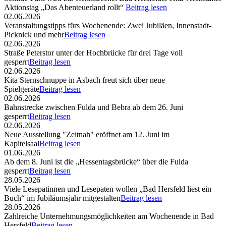
Aktionstag „Das Abenteuerland rollt“
Beitrag lesen
02.06.2026
Veranstaltungstipps fürs Wochenende: Zwei Jubiläen, Innenstadt-
Picknick und mehr
Beitrag lesen
02.06.2026
Straße Peterstor unter der Hochbrücke für drei Tage voll
gesperrt
Beitrag lesen
02.06.2026
Kita Sternschnuppe in Asbach freut sich über neue
Spielgeräte
Beitrag lesen
02.06.2026
Bahnstrecke zwischen Fulda und Bebra ab dem 26. Juni
gesperrt
Beitrag lesen
02.06.2026
Neue Ausstellung "Zeitnah" eröffnet am 12. Juni im
Kapitelsaal
Beitrag lesen
01.06.2026
Ab dem 8. Juni ist die „Hessentagsbrücke“ über die Fulda
gesperrt
Beitrag lesen
28.05.2026
Viele Lesepatinnen und Lesepaten wollen „Bad Hersfeld liest ein
Buch“ im Jubiläumsjahr mitgestalten
Beitrag lesen
28.05.2026
Zahlreiche Unternehmungsmöglichkeiten am Wochenende in Bad
Hersfeld
Beitrag lesen