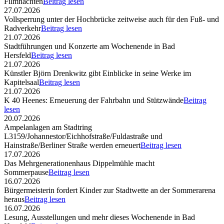
Filmnächten
Beitrag lesen
27.07.2026
Vollsperrung unter der Hochbrücke zeitweise auch für den Fuß- und
Radverkehr
Beitrag lesen
21.07.2026
Stadtführungen und Konzerte am Wochenende in Bad
Hersfeld
Beitrag lesen
21.07.2026
Künstler Björn Drenkwitz gibt Einblicke in seine Werke im
Kapitelsaal
Beitrag lesen
21.07.2026
K 40 Heenes: Erneuerung der Fahrbahn und Stützwände
Beitrag
lesen
20.07.2026
Ampelanlagen am Stadtring
L3159/Johannestor/Eichhofstraße/Fuldastraße und
Hainstraße/Berliner Straße werden erneuert
Beitrag lesen
17.07.2026
Das Mehrgenerationenhaus Dippelmühle macht
Sommerpause
Beitrag lesen
16.07.2026
Bürgermeisterin fordert Kinder zur Stadtwette an der Sommerarena
heraus
Beitrag lesen
16.07.2026
Lesung, Ausstellungen und mehr dieses Wochenende in Bad