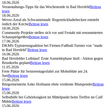
18.06.2026
Veranstaltungs-Tipps für das Wochenende in Bad Hersfeld
Beitrag
lesen
18.06.2026
Wever-Areal als Schwammstadt: Regenrückhaltebecken entsteht
östlich der Kirche
Beitrag lesen
18.06.2026
Community-Projekte stellen sich vor und Festakt mit renommierten
Schauspielgrößen
Beitrag lesen
17.06.2026
DKMS-Typisierungsaktion bei Firmen-Fußball-Turnier von "made
in Bad Hersfeld"
Beitrag lesen
16.06.2026
Bad Hersfelder Lollslauf: Erste Anmeldephase läuft - Aktion gegen
Brustkrebs geplant
Beitrag lesen
11.05.2026
Freie Plätze für Seniorentagesfahrt zur Mohnblüte am 24.
Juni
Beitrag lesen
15.06.2026
Bürgermeisterin Anke Hofmann ehrte verdiente Blutspender
Beitrag
lesen
15.06.2026
Selbsthilfe bei Gehörlosigkeit im Mittelpunkt beim Treffen im Café
Mühle
Beitrag lesen
15.06.2026