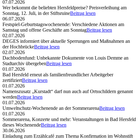
07.07.2026
Wer bekommt die beliebten Hersfeldpreise? Preisverleihung am
Sonntag, 12. Juli, in der Stiftsruine
Beitrag lesen
06.07.2026
Festspiel-Geburtstagswochenende: Verschiedene Aktionen am
Samstag und offene Geschäfte am Sonntag
Beitrag lesen
02.07.2026
DEGES informiert über aktuelle Sperrungen und Maßnahmen an
der Hochbrücke
Beitrag lesen
02.07.2026
Dachbodenfund: Unbekannte Dokumente von Louis Demme an
Stadtarchiv übergeben
Beitrag lesen
01.07.2026
Bad Hersfeld erneut als familienfreundlicher Arbeitgeber
zertifiziert
Beitrag lesen
01.07.2026
Namenszusatz „Kurstadt“ darf nun auch auf Ortsschildern genannt
werden
Beitrag lesen
01.07.2026
Umweltschutz-Wochenende an der Sommerarena
Beitrag lesen
01.07.2026
Sommerarena, Konzerte und mehr: Veranstaltungen in Bad Hersfeld
dieses Wochenende
Beitrag lesen
30.06.2026
Einladung zum Erzählcafé zum Thema Konfirmation im Wohnstift