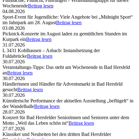
Filmnächte, Flutlicht, Führungen - Veranstaltungstipps für dieses
Wochenende
Beitrag lesen
04.08.2026
Sport-Event für Jugendliche: Viele Angebote bei „Midnight Sport“
im Jahnpark am 28. August
Beitrag lesen
03.08.2026
Picknick-Konzerte im August laden zu gemütlichen Stunden im
Kurpark ein
Beitrag lesen
31.07.2026
L 3431 Kohlhausen – Asbach: Instandsetzung der
Fuldabrücke
Beitrag lesen
30.07.2026
Veranstaltungs-Tipps: Das steht am Wochenende in Bad Hersfeld
an
Beitrag lesen
30.07.2026
Händlerinnen und Händler für Adventsmarkt in Bad Hersfeld
gesucht
Beitrag lesen
30.07.2026
Künstlerische Performance der aktuellen Ausstellung „beflügelt“ in
der Wandelhalle
Beitrag lesen
28.07.2026
Konzert für Bad Hersfelder Seniorinnen und Senioren unter dem
Motto „Weil das Leben schön ist“
Beitrag lesen
27.07.2026
Klassiker und Neuheiten bei den dritten Bad Hersfelder