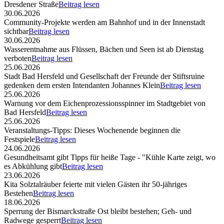
Dresdener Straße
Beitrag lesen
30.06.2026
Community-Projekte werden am Bahnhof und in der Innenstadt
sichtbar
Beitrag lesen
30.06.2026
Wasserentnahme aus Flüssen, Bächen und Seen ist ab Dienstag
verboten
Beitrag lesen
25.06.2026
Stadt Bad Hersfeld und Gesellschaft der Freunde der Stiftsruine
gedenken dem ersten Intendanten Johannes Klein
Beitrag lesen
25.06.2026
Warnung vor dem Eichenprozessionsspinner im Stadtgebiet von
Bad Hersfeld
Beitrag lesen
25.06.2026
Veranstaltungs-Tipps: Dieses Wochenende beginnen die
Festspiele
Beitrag lesen
24.06.2026
Gesundheitsamt gibt Tipps für heiße Tage - "Kühle Karte zeigt, wo
es Abkühlung gibt
Beitrag lesen
23.06.2026
Kita Solztalräuber feierte mit vielen Gästen ihr 50-jähriges
Bestehen
Beitrag lesen
18.06.2026
Sperrung der Bismarckstraße Ost bleibt bestehen; Geh- und
Radwege gesperrt
Beitrag lesen