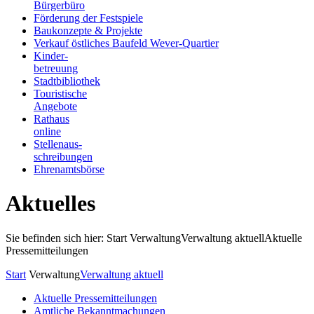
Bürgerbüro
Förderung der Festspiele
Baukonzepte & Projekte
Verkauf östliches Baufeld Wever-Quartier
Kinder-
betreuung
Stadtbibliothek
Touristische
Angebote
Rathaus
online
Stellenaus-
schreibungen
Ehrenamtsbörse
Aktuelles
Sie befinden sich hier: Start
Verwaltung
Verwaltung aktuell
Aktuelle
Pressemitteilungen
Start
Verwaltung
Verwaltung aktuell
Aktuelle Pressemitteilungen
Amtliche Bekanntmachungen