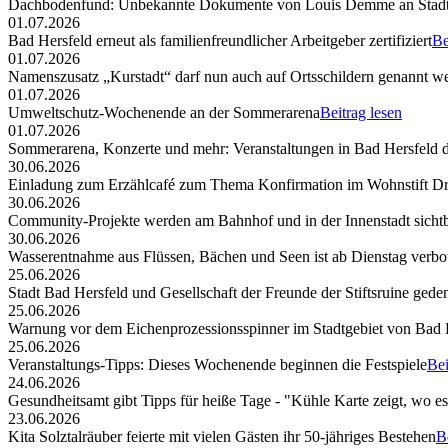
Dachbodenfund: Unbekannte Dokumente von Louis Demme an Stadt
01.07.2026
Bad Hersfeld erneut als familienfreundlicher Arbeitgeber zertifiziert
Be
01.07.2026
Namenszusatz „Kurstadt“ darf nun auch auf Ortsschildern genannt w
01.07.2026
Umweltschutz-Wochenende an der Sommerarena
Beitrag lesen
01.07.2026
Sommerarena, Konzerte und mehr: Veranstaltungen in Bad Hersfeld
30.06.2026
Einladung zum Erzählcafé zum Thema Konfirmation im Wohnstift Dr
30.06.2026
Community-Projekte werden am Bahnhof und in der Innenstadt sicht
30.06.2026
Wasserentnahme aus Flüssen, Bächen und Seen ist ab Dienstag verbo
25.06.2026
Stadt Bad Hersfeld und Gesellschaft der Freunde der Stiftsruine ged
25.06.2026
Warnung vor dem Eichenprozessionsspinner im Stadtgebiet von Bad 
25.06.2026
Veranstaltungs-Tipps: Dieses Wochenende beginnen die Festspiele
Bei
24.06.2026
Gesundheitsamt gibt Tipps für heiße Tage - "Kühle Karte zeigt, wo e
23.06.2026
Kita Solztalräuber feierte mit vielen Gästen ihr 50-jähriges Bestehen
B