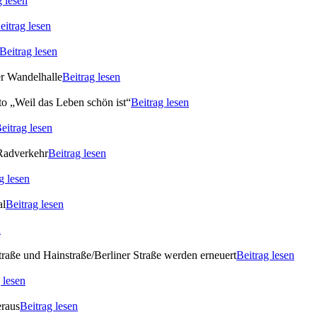
g lesen
eitrag lesen
Beitrag lesen
er Wandelhalle
Beitrag lesen
o „Weil das Leben schön ist“
Beitrag lesen
eitrag lesen
 Radverkehr
Beitrag lesen
g lesen
al
Beitrag lesen
n
raße und Hainstraße/Berliner Straße werden erneuert
Beitrag lesen
 lesen
eraus
Beitrag lesen