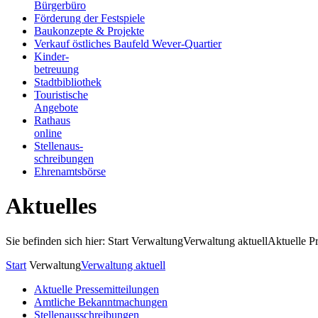
Bürgerbüro
Förderung der Festspiele
Baukonzepte & Projekte
Verkauf östliches Baufeld Wever-Quartier
Kinder-
betreuung
Stadtbibliothek
Touristische
Angebote
Rathaus
online
Stellenaus-
schreibungen
Ehrenamtsbörse
Aktuelles
Sie befinden sich hier: Start
Verwaltung
Verwaltung aktuell
Aktuelle P
Start
Verwaltung
Verwaltung aktuell
Aktuelle Pressemitteilungen
Amtliche Bekanntmachungen
Stellenausschreibungen