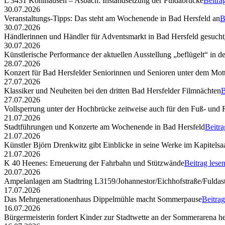
L 3431 Kohlhausen – Asbach: Instandsetzung der Fuldabrücke
Beitra
30.07.2026
Veranstaltungs-Tipps: Das steht am Wochenende in Bad Hersfeld an
B
30.07.2026
Händlerinnen und Händler für Adventsmarkt in Bad Hersfeld gesucht
30.07.2026
Künstlerische Performance der aktuellen Ausstellung „beflügelt“ in d
28.07.2026
Konzert für Bad Hersfelder Seniorinnen und Senioren unter dem Mott
27.07.2026
Klassiker und Neuheiten bei den dritten Bad Hersfelder Filmnächten
B
27.07.2026
Vollsperrung unter der Hochbrücke zeitweise auch für den Fuß- und
21.07.2026
Stadtführungen und Konzerte am Wochenende in Bad Hersfeld
Beitra
21.07.2026
Künstler Björn Drenkwitz gibt Einblicke in seine Werke im Kapitelsa
21.07.2026
K 40 Heenes: Erneuerung der Fahrbahn und Stützwände
Beitrag lese
20.07.2026
Ampelanlagen am Stadtring L3159/Johannestor/Eichhofstraße/Fuldast
17.07.2026
Das Mehrgenerationenhaus Dippelmühle macht Sommerpause
Beitrag
16.07.2026
Bürgermeisterin fordert Kinder zur Stadtwette an der Sommerarena h