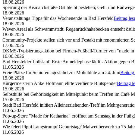
18.06.2026
Sperrung der Bismarckstraße Ost bleibt bestehen; Geh- und Radwege 
18.06.2026
Veranstaltungs-Tipps für das Wochenende in Bad Hersfeld
Beitrag les
18.06.2026
Wever-Areal als Schwammstadt: Regenrückhaltebecken entsteht östli
18.06.2026
Community-Projekte stellen sich vor und Festakt mit renommierten S
17.06.2026
DKMS-Typisierungsaktion bei Firmen-Fußball-Turnier von "made in
16.06.2026
Bad Hersfelder Lollslauf: Erste Anmeldephase läuft - Aktion gegen B
11.05.2026
Freie Plätze für Seniorentagesfahrt zur Mohnblüte am 24. Juni
Beitrag
15.06.2026
Bürgermeisterin Anke Hofmann ehrte verdiente Blutspender
Beitrag l
15.06.2026
Selbsthilfe bei Gehörlosigkeit im Mittelpunkt beim Treffen im Café 
15.06.2026
Stadt Bad Hersfeld initiiert Alleinerziehenden-Treff im Mehrgenerat
11.06.2026
Pop-up-Store "Made for Katharina" eröffnet am Samstag in der Fuß
11.06.2026
Wie feiert Pippi Langstrumpf Geburtstag? Malwettberwerb zu 75 Jahr
11.06.2026