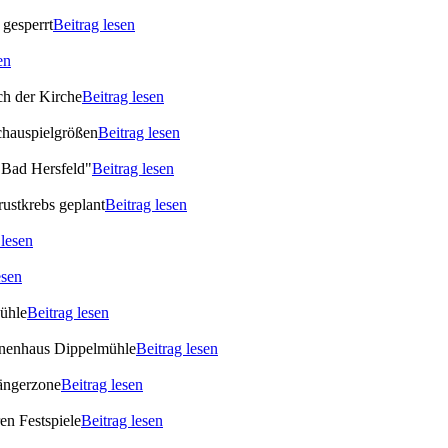
gesperrt
Beitrag lesen
en
ch der Kirche
Beitrag lesen
chauspielgrößen
Beitrag lesen
 Bad Hersfeld"
Beitrag lesen
rustkrebs geplant
Beitrag lesen
 lesen
esen
Mühle
Beitrag lesen
ionenhaus Dippelmühle
Beitrag lesen
gängerzone
Beitrag lesen
en Festspiele
Beitrag lesen