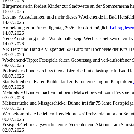
16.07.2026
Bürgermeisterin fordert Kinder zur Stadtwette an der Sommerarena h
16.07.2026
Lesung, Ausstellungen und mehr dieses Wochenende in Bad Hersfeld
14.07.2026
Anmeldung zum Freiwilligentag 2026 ab sofort möglich
Beitrag lese
14.07.2026
Neue Ausstellung in der Wandelhalle zeigt Wechselspiel zwischen Lyr
14.07.2026
VR-Herz und Hand e.V. spendet 500 Euro für Hochbeete der Kita Ha
09.07.2026
Wochenend-Tipps: Festspiele feiern Geburtstag und verkaufsoffener 
08.07.2026
Podcast des Landesarchivs thematisiert die Flutkatastrophe in Bad He
08.07.2026
Stadtschreiberin Karen Köhler lädt zu Familienlesung im Kurpark ein
08.07.2026
Mehr als 70 Kinder machen mit beim Malwettbewerb zum Festspielj
07.07.2026
Meisterstücke und Missgeschicke: Bühne frei für 75 Jahre Festspielge
07.07.2026
Wer bekommt die beliebten Hersfeldpreise? Preisverleihung am Sonntag,
06.07.2026
Festspiel-Geburtstagswochenende: Verschiedene Aktionen am Samst
02.07.2026