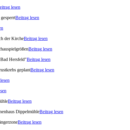
eitrag lesen
gesperrt
Beitrag lesen
en
ch der Kirche
Beitrag lesen
chauspielgrößen
Beitrag lesen
 Bad Hersfeld"
Beitrag lesen
rustkrebs geplant
Beitrag lesen
 lesen
esen
Mühle
Beitrag lesen
ionenhaus Dippelmühle
Beitrag lesen
gängerzone
Beitrag lesen