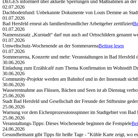
DEGES informiert über aktuelle Sperrungen und Maßnahmen an der
02.07.2026
Dachbodenfund: Unbekannte Dokumente von Louis Demme an Stadt
01.07.2026
Bad Hersfeld erneut als familienfreundlicher Arbeitgeber zertifiziert
Be
01.07.2026
Namenszusatz „Kurstadt“ darf nun auch auf Ortsschildern genannt w
01.07.2026
Umweltschutz-Wochenende an der Sommerarena
Beitrag lesen
01.07.2026
Sommerarena, Konzerte und mehr: Veranstaltungen in Bad Hersfeld
30.06.2026
Einladung zum Erzählcafé zum Thema Konfirmation im Wohnstift Dr
30.06.2026
Community-Projekte werden am Bahnhof und in der Innenstadt sicht
30.06.2026
Wasserentnahme aus Flüssen, Bächen und Seen ist ab Dienstag verbo
25.06.2026
Stadt Bad Hersfeld und Gesellschaft der Freunde der Stiftsruine ged
25.06.2026
Warnung vor dem Eichenprozessionsspinner im Stadtgebiet von Bad 
25.06.2026
Veranstaltungs-Tipps: Dieses Wochenende beginnen die Festspiele
Bei
24.06.2026
Gesundheitsamt gibt Tipps für heiße Tage - "Kühle Karte zeigt, wo e