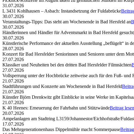
Picknick-Konzerte im August laden zu gemütlichen Stunden im Kurp
31.07.2026
L 3431 Kohlhausen – Asbach: Instandsetzung der Fuldabrücke
Beitra
30.07.2026
Veranstaltungs-Tipps: Das steht am Wochenende in Bad Hersfeld an
B
30.07.2026
Händlerinnen und Händler für Adventsmarkt in Bad Hersfeld gesucht
30.07.2026
Künstlerische Performance der aktuellen Ausstellung „beflügelt“ in d
28.07.2026
Konzert für Bad Hersfelder Seniorinnen und Senioren unter dem Mott
27.07.2026
Klassiker und Neuheiten bei den dritten Bad Hersfelder Filmnächten
B
27.07.2026
Vollsperrung unter der Hochbrücke zeitweise auch für den Fuß- und
21.07.2026
Stadtführungen und Konzerte am Wochenende in Bad Hersfeld
Beitra
21.07.2026
Künstler Björn Drenkwitz gibt Einblicke in seine Werke im Kapitelsa
21.07.2026
K 40 Heenes: Erneuerung der Fahrbahn und Stützwände
Beitrag lese
20.07.2026
Ampelanlagen am Stadtring L3159/Johannestor/Eichhofstraße/Fuldast
17.07.2026
Das Mehrgenerationenhaus Dippelmühle macht Sommerpause
Beitrag