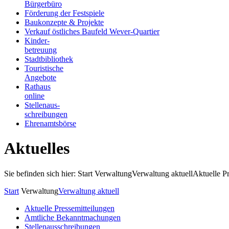
Bürgerbüro
Förderung der Festspiele
Baukonzepte & Projekte
Verkauf östliches Baufeld Wever-Quartier
Kinder-
betreuung
Stadtbibliothek
Touristische
Angebote
Rathaus
online
Stellenaus-
schreibungen
Ehrenamtsbörse
Aktuelles
Sie befinden sich hier: Start
Verwaltung
Verwaltung aktuell
Aktuelle P
Start
Verwaltung
Verwaltung aktuell
Aktuelle Pressemitteilungen
Amtliche Bekanntmachungen
Stellenausschreibungen