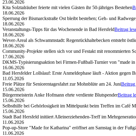
23.06.2026
Kita Solztalräuber feierte mit vielen Gästen ihr 50-jähriges Bestehen
B
18.06.2026
Sperrung der Bismarckstraße Ost bleibt bestehen; Geh- und Radwege 
18.06.2026
Veranstaltungs-Tipps für das Wochenende in Bad Hersfeld
Beitrag les
18.06.2026
Wever-Areal als Schwammstadt: Regenrückhaltebecken entsteht östli
18.06.2026
Community-Projekte stellen sich vor und Festakt mit renommierten S
17.06.2026
DKMS-Typisierungsaktion bei Firmen-Fußball-Turnier von "made in
16.06.2026
Bad Hersfelder Lollslauf: Erste Anmeldephase läuft - Aktion gegen B
11.05.2026
Freie Plätze für Seniorentagesfahrt zur Mohnblüte am 24. Juni
Beitrag
15.06.2026
Bürgermeisterin Anke Hofmann ehrte verdiente Blutspender
Beitrag l
15.06.2026
Selbsthilfe bei Gehörlosigkeit im Mittelpunkt beim Treffen im Café 
15.06.2026
Stadt Bad Hersfeld initiiert Alleinerziehenden-Treff im Mehrgenerat
11.06.2026
Pop-up-Store "Made for Katharina" eröffnet am Samstag in der Fuß
11.06.2026