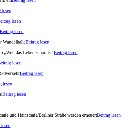
ark ein
Beitrag lesen
g lesen
eitrag lesen
Beitrag lesen
er Wandelhalle
Beitrag lesen
o „Weil das Leben schön ist“
Beitrag lesen
eitrag lesen
 Radverkehr
Beitrag lesen
g lesen
al
Beitrag lesen
n
raße und Hainstraße/Berliner Straße werden erneuert
Beitrag lesen
 lesen