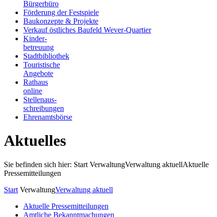
Bürgerbüro
Förderung der Festspiele
Baukonzepte & Projekte
Verkauf östliches Baufeld Wever-Quartier
Kinder-
betreuung
Stadtbibliothek
Touristische
Angebote
Rathaus
online
Stellenaus-
schreibungen
Ehrenamtsbörse
Aktuelles
Sie befinden sich hier: Start
Verwaltung
Verwaltung aktuell
Aktuelle
Pressemitteilungen
Start
Verwaltung
Verwaltung aktuell
Aktuelle Pressemitteilungen
Amtliche Bekanntmachungen