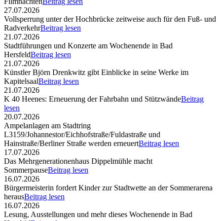
Filmnächten
Beitrag lesen
27.07.2026
Vollsperrung unter der Hochbrücke zeitweise auch für den Fuß- und
Radverkehr
Beitrag lesen
21.07.2026
Stadtführungen und Konzerte am Wochenende in Bad
Hersfeld
Beitrag lesen
21.07.2026
Künstler Björn Drenkwitz gibt Einblicke in seine Werke im
Kapitelsaal
Beitrag lesen
21.07.2026
K 40 Heenes: Erneuerung der Fahrbahn und Stützwände
Beitrag
lesen
20.07.2026
Ampelanlagen am Stadtring
L3159/Johannestor/Eichhofstraße/Fuldastraße und
Hainstraße/Berliner Straße werden erneuert
Beitrag lesen
17.07.2026
Das Mehrgenerationenhaus Dippelmühle macht
Sommerpause
Beitrag lesen
16.07.2026
Bürgermeisterin fordert Kinder zur Stadtwette an der Sommerarena
heraus
Beitrag lesen
16.07.2026
Lesung, Ausstellungen und mehr dieses Wochenende in Bad