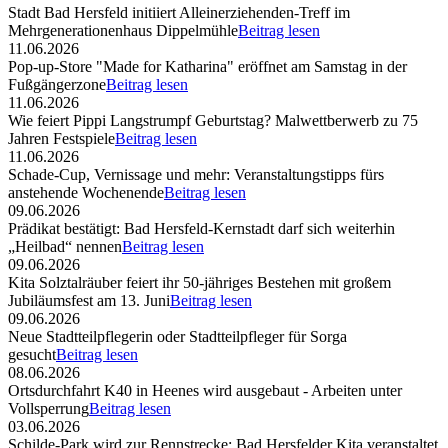
Stadt Bad Hersfeld initiiert Alleinerziehenden-Treff im
Mehrgenerationenhaus Dippelmühle
Beitrag lesen
11.06.2026
Pop-up-Store "Made for Katharina" eröffnet am Samstag in der
Fußgängerzone
Beitrag lesen
11.06.2026
Wie feiert Pippi Langstrumpf Geburtstag? Malwettberwerb zu 75
Jahren Festspiele
Beitrag lesen
11.06.2026
Schade-Cup, Vernissage und mehr: Veranstaltungstipps fürs
anstehende Wochenende
Beitrag lesen
09.06.2026
Prädikat bestätigt: Bad Hersfeld-Kernstadt darf sich weiterhin
„Heilbad“ nennen
Beitrag lesen
09.06.2026
Kita Solztalräuber feiert ihr 50-jähriges Bestehen mit großem
Jubiläumsfest am 13. Juni
Beitrag lesen
09.06.2026
Neue Stadtteilpflegerin oder Stadtteilpfleger für Sorga
gesucht
Beitrag lesen
08.06.2026
Ortsdurchfahrt K40 in Heenes wird ausgebaut - Arbeiten unter
Vollsperrung
Beitrag lesen
03.06.2026
Schilde-Park wird zur Rennstrecke: Bad Hersfelder Kita veranstaltet