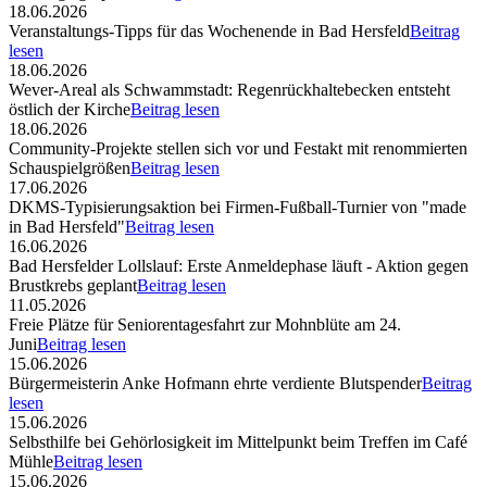
18.06.2026
Veranstaltungs-Tipps für das Wochenende in Bad Hersfeld
Beitrag
lesen
18.06.2026
Wever-Areal als Schwammstadt: Regenrückhaltebecken entsteht
östlich der Kirche
Beitrag lesen
18.06.2026
Community-Projekte stellen sich vor und Festakt mit renommierten
Schauspielgrößen
Beitrag lesen
17.06.2026
DKMS-Typisierungsaktion bei Firmen-Fußball-Turnier von "made
in Bad Hersfeld"
Beitrag lesen
16.06.2026
Bad Hersfelder Lollslauf: Erste Anmeldephase läuft - Aktion gegen
Brustkrebs geplant
Beitrag lesen
11.05.2026
Freie Plätze für Seniorentagesfahrt zur Mohnblüte am 24.
Juni
Beitrag lesen
15.06.2026
Bürgermeisterin Anke Hofmann ehrte verdiente Blutspender
Beitrag
lesen
15.06.2026
Selbsthilfe bei Gehörlosigkeit im Mittelpunkt beim Treffen im Café
Mühle
Beitrag lesen
15.06.2026