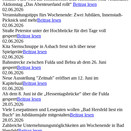
Aktionstag „Das Abenteuerland rollt“
Beitrag lesen
02.06.2026
Veranstaltungstipps fürs Wochenende: Zwei Jubiläen, Innenstadt-
Picknick und mehr
Beitrag lesen
02.06.2026
Straße Peterstor unter der Hochbrücke für drei Tage voll
gesperrt
Beitrag lesen
02.06.2026
Kita Sternschnuppe in Asbach freut sich über neue
Spielgeräte
Beitrag lesen
02.06.2026
Bahnstrecke zwischen Fulda und Bebra ab dem 26. Juni
gesperrt
Beitrag lesen
02.06.2026
Neue Ausstellung "Zeitnah" eröffnet am 12. Juni im
Kapitelsaal
Beitrag lesen
01.06.2026
Ab dem 8. Juni ist die „Hessentagsbrücke“ über die Fulda
gesperrt
Beitrag lesen
28.05.2026
Viele Lesepatinnen und Lesepaten wollen „Bad Hersfeld liest ein
Buch“ im Jubiläumsjahr mitgestalten
Beitrag lesen
28.05.2026
Zahlreiche Unternehmungsmöglichkeiten am Wochenende in Bad
Hersfeld
Beitrag lesen