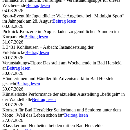
Filmnächte, Flutlicht, Führungen - Veranstaltungstipps für dieses
Wochenende
Beitrag lesen
04.08.2026
Sport-Event für Jugendliche: Viele Angebote bei „Midnight Sport“
im Jahnpark am 28. August
Beitrag lesen
03.08.2026
Picknick-Konzerte im August laden zu gemütlichen Stunden im
Kurpark ein
Beitrag lesen
31.07.2026
L 3431 Kohlhausen – Asbach: Instandsetzung der
Fuldabrücke
Beitrag lesen
30.07.2026
Veranstaltungs-Tipps: Das steht am Wochenende in Bad Hersfeld
an
Beitrag lesen
30.07.2026
Händlerinnen und Händler für Adventsmarkt in Bad Hersfeld
gesucht
Beitrag lesen
30.07.2026
Künstlerische Performance der aktuellen Ausstellung „beflügelt“ in
der Wandelhalle
Beitrag lesen
28.07.2026
Konzert für Bad Hersfelder Seniorinnen und Senioren unter dem
Motto „Weil das Leben schön ist“
Beitrag lesen
27.07.2026
Klassiker und Neuheiten bei den dritten Bad Hersfelder