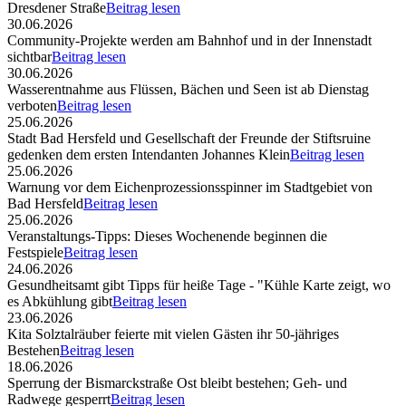
Dresdener Straße
Beitrag lesen
30.06.2026
Community-Projekte werden am Bahnhof und in der Innenstadt
sichtbar
Beitrag lesen
30.06.2026
Wasserentnahme aus Flüssen, Bächen und Seen ist ab Dienstag
verboten
Beitrag lesen
25.06.2026
Stadt Bad Hersfeld und Gesellschaft der Freunde der Stiftsruine
gedenken dem ersten Intendanten Johannes Klein
Beitrag lesen
25.06.2026
Warnung vor dem Eichenprozessionsspinner im Stadtgebiet von
Bad Hersfeld
Beitrag lesen
25.06.2026
Veranstaltungs-Tipps: Dieses Wochenende beginnen die
Festspiele
Beitrag lesen
24.06.2026
Gesundheitsamt gibt Tipps für heiße Tage - "Kühle Karte zeigt, wo
es Abkühlung gibt
Beitrag lesen
23.06.2026
Kita Solztalräuber feierte mit vielen Gästen ihr 50-jähriges
Bestehen
Beitrag lesen
18.06.2026
Sperrung der Bismarckstraße Ost bleibt bestehen; Geh- und
Radwege gesperrt
Beitrag lesen