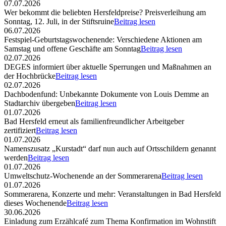
07.07.2026
Wer bekommt die beliebten Hersfeldpreise? Preisverleihung am
Sonntag, 12. Juli, in der Stiftsruine
Beitrag lesen
06.07.2026
Festspiel-Geburtstagswochenende: Verschiedene Aktionen am
Samstag und offene Geschäfte am Sonntag
Beitrag lesen
02.07.2026
DEGES informiert über aktuelle Sperrungen und Maßnahmen an
der Hochbrücke
Beitrag lesen
02.07.2026
Dachbodenfund: Unbekannte Dokumente von Louis Demme an
Stadtarchiv übergeben
Beitrag lesen
01.07.2026
Bad Hersfeld erneut als familienfreundlicher Arbeitgeber
zertifiziert
Beitrag lesen
01.07.2026
Namenszusatz „Kurstadt“ darf nun auch auf Ortsschildern genannt
werden
Beitrag lesen
01.07.2026
Umweltschutz-Wochenende an der Sommerarena
Beitrag lesen
01.07.2026
Sommerarena, Konzerte und mehr: Veranstaltungen in Bad Hersfeld
dieses Wochenende
Beitrag lesen
30.06.2026
Einladung zum Erzählcafé zum Thema Konfirmation im Wohnstift