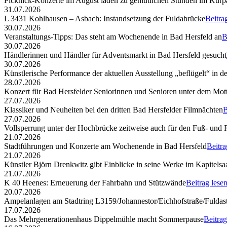
Picknick-Konzerte im August laden zu gemütlichen Stunden im Kurp
31.07.2026
L 3431 Kohlhausen – Asbach: Instandsetzung der Fuldabrücke
Beitra
30.07.2026
Veranstaltungs-Tipps: Das steht am Wochenende in Bad Hersfeld an
B
30.07.2026
Händlerinnen und Händler für Adventsmarkt in Bad Hersfeld gesucht
30.07.2026
Künstlerische Performance der aktuellen Ausstellung „beflügelt“ in d
28.07.2026
Konzert für Bad Hersfelder Seniorinnen und Senioren unter dem Mott
27.07.2026
Klassiker und Neuheiten bei den dritten Bad Hersfelder Filmnächten
B
27.07.2026
Vollsperrung unter der Hochbrücke zeitweise auch für den Fuß- und
21.07.2026
Stadtführungen und Konzerte am Wochenende in Bad Hersfeld
Beitra
21.07.2026
Künstler Björn Drenkwitz gibt Einblicke in seine Werke im Kapitelsa
21.07.2026
K 40 Heenes: Erneuerung der Fahrbahn und Stützwände
Beitrag lese
20.07.2026
Ampelanlagen am Stadtring L3159/Johannestor/Eichhofstraße/Fuldast
17.07.2026
Das Mehrgenerationenhaus Dippelmühle macht Sommerpause
Beitrag