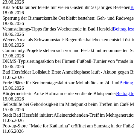
23.06.2026
Kita Solztalräuber feierte mit vielen Gästen ihr 50-jähriges Bestehen
B
18.06.2026
Sperrung der Bismarckstraße Ost bleibt bestehen; Geh- und Radwege 
18.06.2026
Veranstaltungs-Tipps für das Wochenende in Bad Hersfeld
Beitrag les
18.06.2026
Wever-Areal als Schwammstadt: Regenrückhaltebecken entsteht östli
18.06.2026
Community-Projekte stellen sich vor und Festakt mit renommierten S
17.06.2026
DKMS-Typisierungsaktion bei Firmen-Fußball-Turnier von "made in
16.06.2026
Bad Hersfelder Lollslauf: Erste Anmeldephase läuft - Aktion gegen B
11.05.2026
Freie Plätze für Seniorentagesfahrt zur Mohnblüte am 24. Juni
Beitrag
15.06.2026
Bürgermeisterin Anke Hofmann ehrte verdiente Blutspender
Beitrag l
15.06.2026
Selbsthilfe bei Gehörlosigkeit im Mittelpunkt beim Treffen im Café 
15.06.2026
Stadt Bad Hersfeld initiiert Alleinerziehenden-Treff im Mehrgenerat
11.06.2026
Pop-up-Store "Made for Katharina" eröffnet am Samstag in der Fuß
11.06.2026