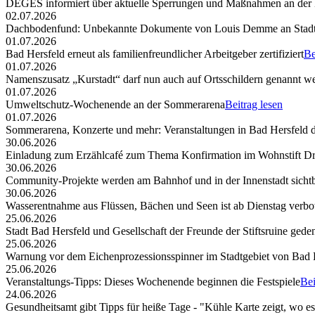
DEGES informiert über aktuelle Sperrungen und Maßnahmen an der
02.07.2026
Dachbodenfund: Unbekannte Dokumente von Louis Demme an Stadt
01.07.2026
Bad Hersfeld erneut als familienfreundlicher Arbeitgeber zertifiziert
Be
01.07.2026
Namenszusatz „Kurstadt“ darf nun auch auf Ortsschildern genannt w
01.07.2026
Umweltschutz-Wochenende an der Sommerarena
Beitrag lesen
01.07.2026
Sommerarena, Konzerte und mehr: Veranstaltungen in Bad Hersfeld
30.06.2026
Einladung zum Erzählcafé zum Thema Konfirmation im Wohnstift Dr
30.06.2026
Community-Projekte werden am Bahnhof und in der Innenstadt sicht
30.06.2026
Wasserentnahme aus Flüssen, Bächen und Seen ist ab Dienstag verbo
25.06.2026
Stadt Bad Hersfeld und Gesellschaft der Freunde der Stiftsruine ged
25.06.2026
Warnung vor dem Eichenprozessionsspinner im Stadtgebiet von Bad 
25.06.2026
Veranstaltungs-Tipps: Dieses Wochenende beginnen die Festspiele
Bei
24.06.2026
Gesundheitsamt gibt Tipps für heiße Tage - "Kühle Karte zeigt, wo e