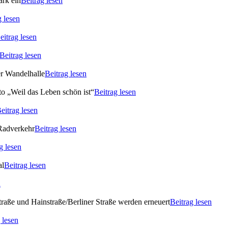
ark ein
Beitrag lesen
g lesen
eitrag lesen
Beitrag lesen
er Wandelhalle
Beitrag lesen
o „Weil das Leben schön ist“
Beitrag lesen
eitrag lesen
 Radverkehr
Beitrag lesen
g lesen
al
Beitrag lesen
n
raße und Hainstraße/Berliner Straße werden erneuert
Beitrag lesen
 lesen