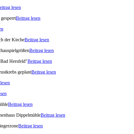
eitrag lesen
gesperrt
Beitrag lesen
en
ch der Kirche
Beitrag lesen
chauspielgrößen
Beitrag lesen
 Bad Hersfeld"
Beitrag lesen
rustkrebs geplant
Beitrag lesen
 lesen
esen
Mühle
Beitrag lesen
ionenhaus Dippelmühle
Beitrag lesen
gängerzone
Beitrag lesen