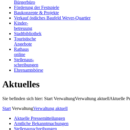
Bürgerbüro
Förderung der Festspiele
Baukonzepte & Projekte
Verkauf östliches Baufeld Wever-Quartier
Kinder-
betreuung
Stadtbibliothek
Touristische
Angebote
Rathaus
online
Stellenaus-
schreibungen
Ehrenamtsbörse
Aktuelles
Sie befinden sich hier: Start
Verwaltung
Verwaltung aktuell
Aktuelle P
Start
Verwaltung
Verwaltung aktuell
Aktuelle Pressemitteilungen
Amtliche Bekanntmachungen
Stellenausschreibungen