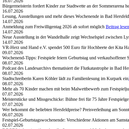
16.07.2026
Bürgermeisterin fordert Kinder zur Stadtwette an der Sommerarena h
16.07.2026
Lesung, Ausstellungen und mehr dieses Wochenende in Bad Hersfeld
14.07.2026
Anmeldung zum Freiwilligentag 2026 ab sofort möglich
Beitrag lese
14.07.2026
Neue Ausstellung in der Wandelhalle zeigt Wechselspiel zwischen Lyr
14.07.2026
VR-Herz und Hand e.V. spendet 500 Euro für Hochbeete der Kita Ha
09.07.2026
Wochenend-Tipps: Festspiele feiern Geburtstag und verkaufsoffener 
08.07.2026
Podcast des Landesarchivs thematisiert die Flutkatastrophe in Bad He
08.07.2026
Stadtschreiberin Karen Köhler lädt zu Familienlesung im Kurpark ein
08.07.2026
Mehr als 70 Kinder machen mit beim Malwettbewerb zum Festspielj
07.07.2026
Meisterstücke und Missgeschicke: Bühne frei für 75 Jahre Festspielge
07.07.2026
Wer bekommt die beliebten Hersfeldpreise? Preisverleihung am Sonntag,
06.07.2026
Festspiel-Geburtstagswochenende: Verschiedene Aktionen am Samst
02.07.2026