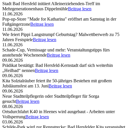
Stadt Bad Hersfeld initiiert Alleinerziehenden-Treff im
Mehrgenerationenhaus Dippelmühle
Beitrag lesen
11.06.2026
Pop-up-Store "Made for Katharina" eröffnet am Samstag in der
Fußgängerzone
Beitrag lesen
11.06.2026
Wie feiert Pippi Langstrumpf Geburtstag? Malwettberwerb zu 75
Jahren Festspiele
Beitrag lesen
11.06.2026
Schade-Cup, Vernissage und mehr: Veranstaltungstipps fürs
anstehende Wochenende
Beitrag lesen
09.06.2026
Prädikat bestätigt: Bad Hersfeld-Kernstadt darf sich weiterhin
„Heilbad“ nennen
Beitrag lesen
09.06.2026
Kita Solztalräuber feiert ihr 50-jähriges Bestehen mit großem
Jubiläumsfest am 13. Juni
Beitrag lesen
09.06.2026
Neue Stadtteilpflegerin oder Stadtteilpfleger für Sorga
gesucht
Beitrag lesen
08.06.2026
Ortsdurchfahrt K40 in Heenes wird ausgebaut - Arbeiten unter
Vollsperrung
Beitrag lesen
03.06.2026
Schilde-Park wird zur Rennstrecke: Bad Hersfelder Kita veranstaltet