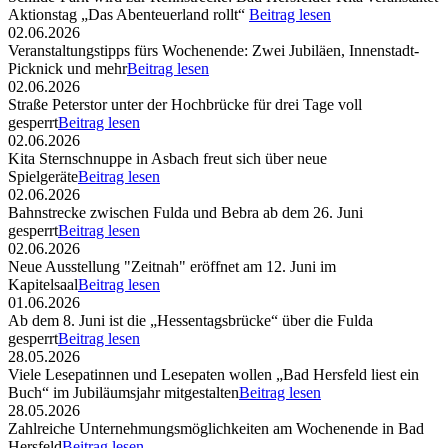
Aktionstag „Das Abenteuerland rollt“
Beitrag lesen
02.06.2026
Veranstaltungstipps fürs Wochenende: Zwei Jubiläen, Innenstadt-
Picknick und mehr
Beitrag lesen
02.06.2026
Straße Peterstor unter der Hochbrücke für drei Tage voll
gesperrt
Beitrag lesen
02.06.2026
Kita Sternschnuppe in Asbach freut sich über neue
Spielgeräte
Beitrag lesen
02.06.2026
Bahnstrecke zwischen Fulda und Bebra ab dem 26. Juni
gesperrt
Beitrag lesen
02.06.2026
Neue Ausstellung "Zeitnah" eröffnet am 12. Juni im
Kapitelsaal
Beitrag lesen
01.06.2026
Ab dem 8. Juni ist die „Hessentagsbrücke“ über die Fulda
gesperrt
Beitrag lesen
28.05.2026
Viele Lesepatinnen und Lesepaten wollen „Bad Hersfeld liest ein
Buch“ im Jubiläumsjahr mitgestalten
Beitrag lesen
28.05.2026
Zahlreiche Unternehmungsmöglichkeiten am Wochenende in Bad
Hersfeld
Beitrag lesen