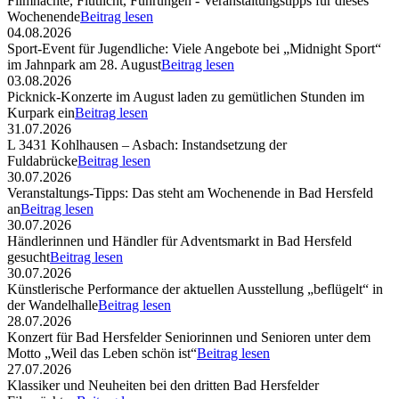
Filmnächte, Flutlicht, Führungen - Veranstaltungstipps für dieses
Wochenende
Beitrag lesen
04.08.2026
Sport-Event für Jugendliche: Viele Angebote bei „Midnight Sport“
im Jahnpark am 28. August
Beitrag lesen
03.08.2026
Picknick-Konzerte im August laden zu gemütlichen Stunden im
Kurpark ein
Beitrag lesen
31.07.2026
L 3431 Kohlhausen – Asbach: Instandsetzung der
Fuldabrücke
Beitrag lesen
30.07.2026
Veranstaltungs-Tipps: Das steht am Wochenende in Bad Hersfeld
an
Beitrag lesen
30.07.2026
Händlerinnen und Händler für Adventsmarkt in Bad Hersfeld
gesucht
Beitrag lesen
30.07.2026
Künstlerische Performance der aktuellen Ausstellung „beflügelt“ in
der Wandelhalle
Beitrag lesen
28.07.2026
Konzert für Bad Hersfelder Seniorinnen und Senioren unter dem
Motto „Weil das Leben schön ist“
Beitrag lesen
27.07.2026
Klassiker und Neuheiten bei den dritten Bad Hersfelder