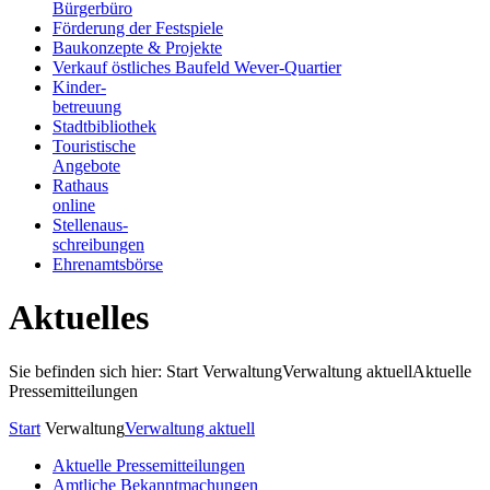
Bürgerbüro
Förderung der Festspiele
Baukonzepte & Projekte
Verkauf östliches Baufeld Wever-Quartier
Kinder-
betreuung
Stadtbibliothek
Touristische
Angebote
Rathaus
online
Stellenaus-
schreibungen
Ehrenamtsbörse
Aktuelles
Sie befinden sich hier: Start
Verwaltung
Verwaltung aktuell
Aktuelle
Pressemitteilungen
Start
Verwaltung
Verwaltung aktuell
Aktuelle Pressemitteilungen
Amtliche Bekanntmachungen