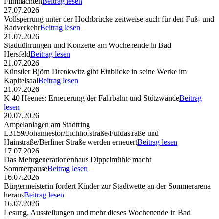
Filmnächten
Beitrag lesen
27.07.2026
Vollsperrung unter der Hochbrücke zeitweise auch für den Fuß- und
Radverkehr
Beitrag lesen
21.07.2026
Stadtführungen und Konzerte am Wochenende in Bad
Hersfeld
Beitrag lesen
21.07.2026
Künstler Björn Drenkwitz gibt Einblicke in seine Werke im
Kapitelsaal
Beitrag lesen
21.07.2026
K 40 Heenes: Erneuerung der Fahrbahn und Stützwände
Beitrag
lesen
20.07.2026
Ampelanlagen am Stadtring
L3159/Johannestor/Eichhofstraße/Fuldastraße und
Hainstraße/Berliner Straße werden erneuert
Beitrag lesen
17.07.2026
Das Mehrgenerationenhaus Dippelmühle macht
Sommerpause
Beitrag lesen
16.07.2026
Bürgermeisterin fordert Kinder zur Stadtwette an der Sommerarena
heraus
Beitrag lesen
16.07.2026
Lesung, Ausstellungen und mehr dieses Wochenende in Bad