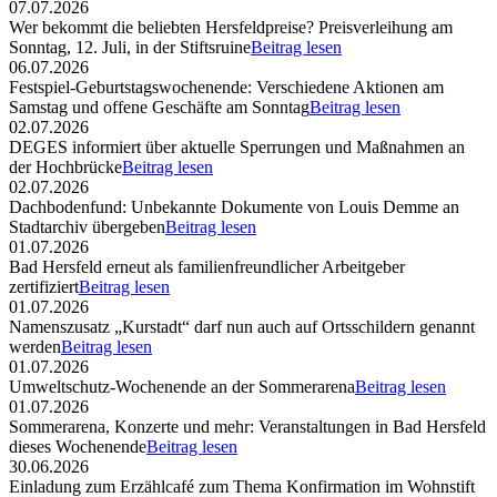
07.07.2026
Wer bekommt die beliebten Hersfeldpreise? Preisverleihung am
Sonntag, 12. Juli, in der Stiftsruine
Beitrag lesen
06.07.2026
Festspiel-Geburtstagswochenende: Verschiedene Aktionen am
Samstag und offene Geschäfte am Sonntag
Beitrag lesen
02.07.2026
DEGES informiert über aktuelle Sperrungen und Maßnahmen an
der Hochbrücke
Beitrag lesen
02.07.2026
Dachbodenfund: Unbekannte Dokumente von Louis Demme an
Stadtarchiv übergeben
Beitrag lesen
01.07.2026
Bad Hersfeld erneut als familienfreundlicher Arbeitgeber
zertifiziert
Beitrag lesen
01.07.2026
Namenszusatz „Kurstadt“ darf nun auch auf Ortsschildern genannt
werden
Beitrag lesen
01.07.2026
Umweltschutz-Wochenende an der Sommerarena
Beitrag lesen
01.07.2026
Sommerarena, Konzerte und mehr: Veranstaltungen in Bad Hersfeld
dieses Wochenende
Beitrag lesen
30.06.2026
Einladung zum Erzählcafé zum Thema Konfirmation im Wohnstift