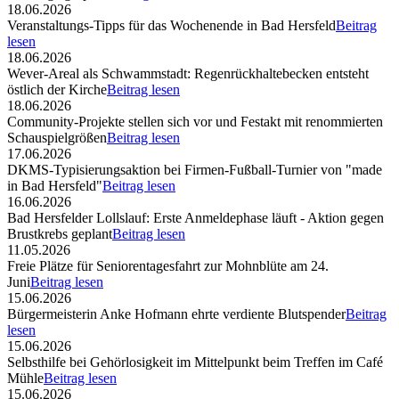
18.06.2026
Veranstaltungs-Tipps für das Wochenende in Bad Hersfeld
Beitrag
lesen
18.06.2026
Wever-Areal als Schwammstadt: Regenrückhaltebecken entsteht
östlich der Kirche
Beitrag lesen
18.06.2026
Community-Projekte stellen sich vor und Festakt mit renommierten
Schauspielgrößen
Beitrag lesen
17.06.2026
DKMS-Typisierungsaktion bei Firmen-Fußball-Turnier von "made
in Bad Hersfeld"
Beitrag lesen
16.06.2026
Bad Hersfelder Lollslauf: Erste Anmeldephase läuft - Aktion gegen
Brustkrebs geplant
Beitrag lesen
11.05.2026
Freie Plätze für Seniorentagesfahrt zur Mohnblüte am 24.
Juni
Beitrag lesen
15.06.2026
Bürgermeisterin Anke Hofmann ehrte verdiente Blutspender
Beitrag
lesen
15.06.2026
Selbsthilfe bei Gehörlosigkeit im Mittelpunkt beim Treffen im Café
Mühle
Beitrag lesen
15.06.2026