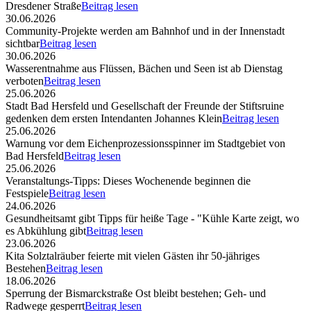
Dresdener Straße
Beitrag lesen
30.06.2026
Community-Projekte werden am Bahnhof und in der Innenstadt
sichtbar
Beitrag lesen
30.06.2026
Wasserentnahme aus Flüssen, Bächen und Seen ist ab Dienstag
verboten
Beitrag lesen
25.06.2026
Stadt Bad Hersfeld und Gesellschaft der Freunde der Stiftsruine
gedenken dem ersten Intendanten Johannes Klein
Beitrag lesen
25.06.2026
Warnung vor dem Eichenprozessionsspinner im Stadtgebiet von
Bad Hersfeld
Beitrag lesen
25.06.2026
Veranstaltungs-Tipps: Dieses Wochenende beginnen die
Festspiele
Beitrag lesen
24.06.2026
Gesundheitsamt gibt Tipps für heiße Tage - "Kühle Karte zeigt, wo
es Abkühlung gibt
Beitrag lesen
23.06.2026
Kita Solztalräuber feierte mit vielen Gästen ihr 50-jähriges
Bestehen
Beitrag lesen
18.06.2026
Sperrung der Bismarckstraße Ost bleibt bestehen; Geh- und
Radwege gesperrt
Beitrag lesen