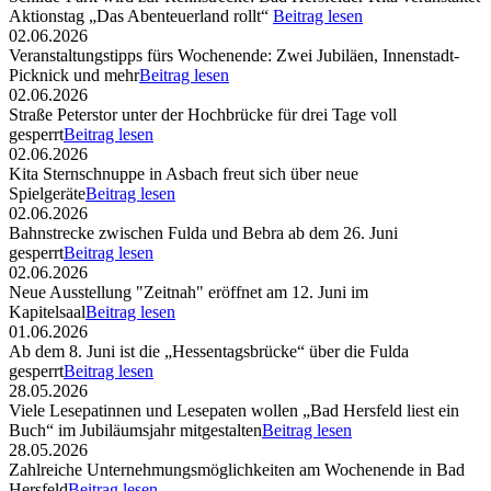
Aktionstag „Das Abenteuerland rollt“
Beitrag lesen
02.06.2026
Veranstaltungstipps fürs Wochenende: Zwei Jubiläen, Innenstadt-
Picknick und mehr
Beitrag lesen
02.06.2026
Straße Peterstor unter der Hochbrücke für drei Tage voll
gesperrt
Beitrag lesen
02.06.2026
Kita Sternschnuppe in Asbach freut sich über neue
Spielgeräte
Beitrag lesen
02.06.2026
Bahnstrecke zwischen Fulda und Bebra ab dem 26. Juni
gesperrt
Beitrag lesen
02.06.2026
Neue Ausstellung "Zeitnah" eröffnet am 12. Juni im
Kapitelsaal
Beitrag lesen
01.06.2026
Ab dem 8. Juni ist die „Hessentagsbrücke“ über die Fulda
gesperrt
Beitrag lesen
28.05.2026
Viele Lesepatinnen und Lesepaten wollen „Bad Hersfeld liest ein
Buch“ im Jubiläumsjahr mitgestalten
Beitrag lesen
28.05.2026
Zahlreiche Unternehmungsmöglichkeiten am Wochenende in Bad
Hersfeld
Beitrag lesen