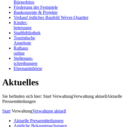
Bürgerbüro
Förderung der Festspiele
Baukonzepte & Projekte
Verkauf östliches Baufeld Wever-Quartier
Kinder-
betreuung
Stadtbibliothek
Touristische
Angebote
Rathaus
online
Stellenaus-
schreibungen
Ehrenamtsbörse
Aktuelles
Sie befinden sich hier: Start
Verwaltung
Verwaltung aktuell
Aktuelle
Pressemitteilungen
Start
Verwaltung
Verwaltung aktuell
Aktuelle Pressemitteilungen
Amtliche Bekanntmachungen