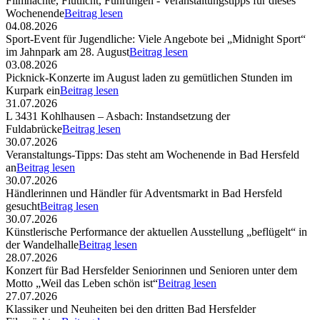
Filmnächte, Flutlicht, Führungen - Veranstaltungstipps für dieses
Wochenende
Beitrag lesen
04.08.2026
Sport-Event für Jugendliche: Viele Angebote bei „Midnight Sport“
im Jahnpark am 28. August
Beitrag lesen
03.08.2026
Picknick-Konzerte im August laden zu gemütlichen Stunden im
Kurpark ein
Beitrag lesen
31.07.2026
L 3431 Kohlhausen – Asbach: Instandsetzung der
Fuldabrücke
Beitrag lesen
30.07.2026
Veranstaltungs-Tipps: Das steht am Wochenende in Bad Hersfeld
an
Beitrag lesen
30.07.2026
Händlerinnen und Händler für Adventsmarkt in Bad Hersfeld
gesucht
Beitrag lesen
30.07.2026
Künstlerische Performance der aktuellen Ausstellung „beflügelt“ in
der Wandelhalle
Beitrag lesen
28.07.2026
Konzert für Bad Hersfelder Seniorinnen und Senioren unter dem
Motto „Weil das Leben schön ist“
Beitrag lesen
27.07.2026
Klassiker und Neuheiten bei den dritten Bad Hersfelder