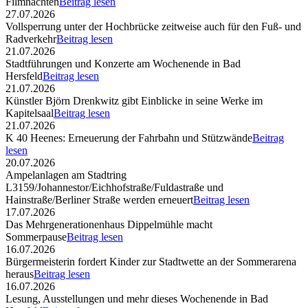
Filmnächten
Beitrag lesen
27.07.2026
Vollsperrung unter der Hochbrücke zeitweise auch für den Fuß- und
Radverkehr
Beitrag lesen
21.07.2026
Stadtführungen und Konzerte am Wochenende in Bad
Hersfeld
Beitrag lesen
21.07.2026
Künstler Björn Drenkwitz gibt Einblicke in seine Werke im
Kapitelsaal
Beitrag lesen
21.07.2026
K 40 Heenes: Erneuerung der Fahrbahn und Stützwände
Beitrag
lesen
20.07.2026
Ampelanlagen am Stadtring
L3159/Johannestor/Eichhofstraße/Fuldastraße und
Hainstraße/Berliner Straße werden erneuert
Beitrag lesen
17.07.2026
Das Mehrgenerationenhaus Dippelmühle macht
Sommerpause
Beitrag lesen
16.07.2026
Bürgermeisterin fordert Kinder zur Stadtwette an der Sommerarena
heraus
Beitrag lesen
16.07.2026
Lesung, Ausstellungen und mehr dieses Wochenende in Bad