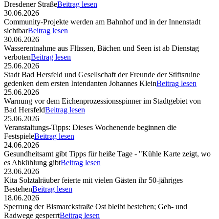
Dresdener Straße
Beitrag lesen
30.06.2026
Community-Projekte werden am Bahnhof und in der Innenstadt
sichtbar
Beitrag lesen
30.06.2026
Wasserentnahme aus Flüssen, Bächen und Seen ist ab Dienstag
verboten
Beitrag lesen
25.06.2026
Stadt Bad Hersfeld und Gesellschaft der Freunde der Stiftsruine
gedenken dem ersten Intendanten Johannes Klein
Beitrag lesen
25.06.2026
Warnung vor dem Eichenprozessionsspinner im Stadtgebiet von
Bad Hersfeld
Beitrag lesen
25.06.2026
Veranstaltungs-Tipps: Dieses Wochenende beginnen die
Festspiele
Beitrag lesen
24.06.2026
Gesundheitsamt gibt Tipps für heiße Tage - "Kühle Karte zeigt, wo
es Abkühlung gibt
Beitrag lesen
23.06.2026
Kita Solztalräuber feierte mit vielen Gästen ihr 50-jähriges
Bestehen
Beitrag lesen
18.06.2026
Sperrung der Bismarckstraße Ost bleibt bestehen; Geh- und
Radwege gesperrt
Beitrag lesen