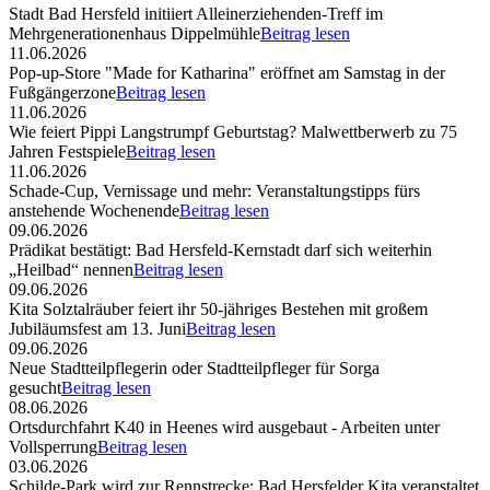
Stadt Bad Hersfeld initiiert Alleinerziehenden-Treff im
Mehrgenerationenhaus Dippelmühle
Beitrag lesen
11.06.2026
Pop-up-Store "Made for Katharina" eröffnet am Samstag in der
Fußgängerzone
Beitrag lesen
11.06.2026
Wie feiert Pippi Langstrumpf Geburtstag? Malwettberwerb zu 75
Jahren Festspiele
Beitrag lesen
11.06.2026
Schade-Cup, Vernissage und mehr: Veranstaltungstipps fürs
anstehende Wochenende
Beitrag lesen
09.06.2026
Prädikat bestätigt: Bad Hersfeld-Kernstadt darf sich weiterhin
„Heilbad“ nennen
Beitrag lesen
09.06.2026
Kita Solztalräuber feiert ihr 50-jähriges Bestehen mit großem
Jubiläumsfest am 13. Juni
Beitrag lesen
09.06.2026
Neue Stadtteilpflegerin oder Stadtteilpfleger für Sorga
gesucht
Beitrag lesen
08.06.2026
Ortsdurchfahrt K40 in Heenes wird ausgebaut - Arbeiten unter
Vollsperrung
Beitrag lesen
03.06.2026
Schilde-Park wird zur Rennstrecke: Bad Hersfelder Kita veranstaltet