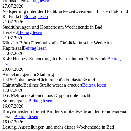
Filmnächten
Beitrag lesen
27.07.2026
Vollsperrung unter der Hochbrücke zeitweise auch für den Fuß- und
Radverkehr
Beitrag lesen
21.07.2026
Stadtführungen und Konzerte am Wochenende in Bad
Hersfeld
Beitrag lesen
21.07.2026
Künstler Björn Drenkwitz gibt Einblicke in seine Werke im
Kapitelsaal
Beitrag lesen
21.07.2026
K 40 Heenes: Erneuerung der Fahrbahn und Stützwände
Beitrag
lesen
20.07.2026
Ampelanlagen am Stadtring
L3159/Johannestor/Eichhofstraße/Fuldastraße und
Hainstraße/Berliner Straße werden erneuert
Beitrag lesen
17.07.2026
Das Mehrgenerationenhaus Dippelmühle macht
Sommerpause
Beitrag lesen
16.07.2026
Bürgermeisterin fordert Kinder zur Stadtwette an der Sommerarena
heraus
Beitrag lesen
16.07.2026
Lesung, Ausstellungen und mehr dieses Wochenende in Bad