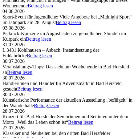
Filmnächte, Flutlicht, Führungen - Veranstaltungstipps für dieses
Wochenende
Beitrag lesen
04.08.2026
Sport-Event für Jugendliche: Viele Angebote bei „Midnight Sport“
im Jahnpark am 28. August
Beitrag lesen
03.08.2026
Picknick-Konzerte im August laden zu gemütlichen Stunden im
Kurpark ein
Beitrag lesen
31.07.2026
L 3431 Kohlhausen – Asbach: Instandsetzung der
Fuldabrücke
Beitrag lesen
30.07.2026
Veranstaltungs-Tipps: Das steht am Wochenende in Bad Hersfeld
an
Beitrag lesen
30.07.2026
Händlerinnen und Händler für Adventsmarkt in Bad Hersfeld
gesucht
Beitrag lesen
30.07.2026
Künstlerische Performance der aktuellen Ausstellung „beflügelt“ in
der Wandelhalle
Beitrag lesen
28.07.2026
Konzert für Bad Hersfelder Seniorinnen und Senioren unter dem
Motto „Weil das Leben schön ist“
Beitrag lesen
27.07.2026
Klassiker und Neuheiten bei den dritten Bad Hersfelder