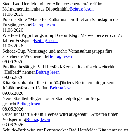
Stadt Bad Hersfeld initiiert Alleinerziehenden-Treff im
Mehrgenerationenhaus Dippelmühle
Beitrag lesen
11.06.2026
Pop-up-Store "Made for Katharina" eröffnet am Samstag in der
Fußgängerzone
Beitrag lesen
11.06.2026
Wie feiert Pippi Langstrumpf Geburtstag? Malwettberwerb zu 75
Jahren Festspiele
Beitrag lesen
11.06.2026
Schade-Cup, Vernissage und mehr: Veranstaltungstipps fürs
anstehende Wochenende
Beitrag lesen
09.06.2026
Prädikat bestätigt: Bad Hersfeld-Kernstadt darf sich weiterhin
„Heilbad“ nennen
Beitrag lesen
09.06.2026
Kita Solztalräuber feiert ihr 50-jähriges Bestehen mit großem
Jubiläumsfest am 13. Juni
Beitrag lesen
09.06.2026
Neue Stadtteilpflegerin oder Stadtteilpfleger für Sorga
gesucht
Beitrag lesen
08.06.2026
Ortsdurchfahrt K40 in Heenes wird ausgebaut - Arbeiten unter
Vollsperrung
Beitrag lesen
03.06.2026
Schilde-Park wird zur Rennstrecke: Bad Hersfelder Kita veranstaltet