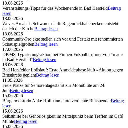
18.06.2026
Veranstaltungs-Tipps für das Wochenende in Bad Hersfeld
Beitrag
lesen
18.06.2026
Wever-Areal als Schwammstadt: Regenrückhaltebecken entsteht
östlich der Kirche
Beitrag lesen
18.06.2026
Community-Projekte stellen sich vor und Festakt mit renommierten
Schauspielgrößen
Beitrag lesen
17.06.2026
DKMS-Typisierungsaktion bei Firmen-Fußball-Turnier von "made
in Bad Hersfeld"
Beitrag lesen
16.06.2026
Bad Hersfelder Lollslauf: Erste Anmeldephase läuft - Aktion gegen
Brustkrebs geplant
Beitrag lesen
11.05.2026
Freie Plätze für Seniorentagesfahrt zur Mohnblüte am 24.
Juni
Beitrag lesen
15.06.2026
Bürgermeisterin Anke Hofmann ehrte verdiente Blutspender
Beitrag
lesen
15.06.2026
Selbsthilfe bei Gehörlosigkeit im Mittelpunkt beim Treffen im Café
Mühle
Beitrag lesen
15.06.2026