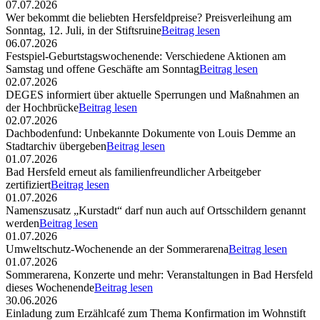
07.07.2026
Wer bekommt die beliebten Hersfeldpreise? Preisverleihung am
Sonntag, 12. Juli, in der Stiftsruine
Beitrag lesen
06.07.2026
Festspiel-Geburtstagswochenende: Verschiedene Aktionen am
Samstag und offene Geschäfte am Sonntag
Beitrag lesen
02.07.2026
DEGES informiert über aktuelle Sperrungen und Maßnahmen an
der Hochbrücke
Beitrag lesen
02.07.2026
Dachbodenfund: Unbekannte Dokumente von Louis Demme an
Stadtarchiv übergeben
Beitrag lesen
01.07.2026
Bad Hersfeld erneut als familienfreundlicher Arbeitgeber
zertifiziert
Beitrag lesen
01.07.2026
Namenszusatz „Kurstadt“ darf nun auch auf Ortsschildern genannt
werden
Beitrag lesen
01.07.2026
Umweltschutz-Wochenende an der Sommerarena
Beitrag lesen
01.07.2026
Sommerarena, Konzerte und mehr: Veranstaltungen in Bad Hersfeld
dieses Wochenende
Beitrag lesen
30.06.2026
Einladung zum Erzählcafé zum Thema Konfirmation im Wohnstift