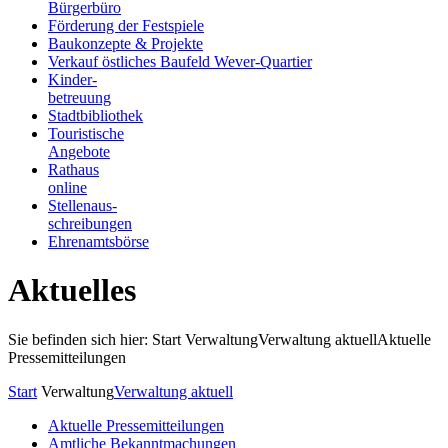
Bürgerbüro
Förderung der Festspiele
Baukonzepte & Projekte
Verkauf östliches Baufeld Wever-Quartier
Kinder-
betreuung
Stadtbibliothek
Touristische
Angebote
Rathaus
online
Stellenaus-
schreibungen
Ehrenamtsbörse
Aktuelles
Sie befinden sich hier: Start
Verwaltung
Verwaltung aktuell
Aktuelle
Pressemitteilungen
Start
Verwaltung
Verwaltung aktuell
Aktuelle Pressemitteilungen
Amtliche Bekanntmachungen