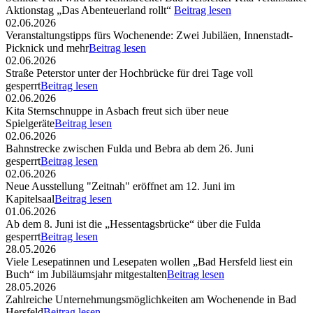
Aktionstag „Das Abenteuerland rollt“
Beitrag lesen
02.06.2026
Veranstaltungstipps fürs Wochenende: Zwei Jubiläen, Innenstadt-
Picknick und mehr
Beitrag lesen
02.06.2026
Straße Peterstor unter der Hochbrücke für drei Tage voll
gesperrt
Beitrag lesen
02.06.2026
Kita Sternschnuppe in Asbach freut sich über neue
Spielgeräte
Beitrag lesen
02.06.2026
Bahnstrecke zwischen Fulda und Bebra ab dem 26. Juni
gesperrt
Beitrag lesen
02.06.2026
Neue Ausstellung "Zeitnah" eröffnet am 12. Juni im
Kapitelsaal
Beitrag lesen
01.06.2026
Ab dem 8. Juni ist die „Hessentagsbrücke“ über die Fulda
gesperrt
Beitrag lesen
28.05.2026
Viele Lesepatinnen und Lesepaten wollen „Bad Hersfeld liest ein
Buch“ im Jubiläumsjahr mitgestalten
Beitrag lesen
28.05.2026
Zahlreiche Unternehmungsmöglichkeiten am Wochenende in Bad
Hersfeld
Beitrag lesen