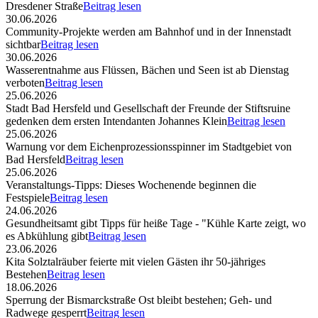
Dresdener Straße
Beitrag lesen
30.06.2026
Community-Projekte werden am Bahnhof und in der Innenstadt
sichtbar
Beitrag lesen
30.06.2026
Wasserentnahme aus Flüssen, Bächen und Seen ist ab Dienstag
verboten
Beitrag lesen
25.06.2026
Stadt Bad Hersfeld und Gesellschaft der Freunde der Stiftsruine
gedenken dem ersten Intendanten Johannes Klein
Beitrag lesen
25.06.2026
Warnung vor dem Eichenprozessionsspinner im Stadtgebiet von
Bad Hersfeld
Beitrag lesen
25.06.2026
Veranstaltungs-Tipps: Dieses Wochenende beginnen die
Festspiele
Beitrag lesen
24.06.2026
Gesundheitsamt gibt Tipps für heiße Tage - "Kühle Karte zeigt, wo
es Abkühlung gibt
Beitrag lesen
23.06.2026
Kita Solztalräuber feierte mit vielen Gästen ihr 50-jähriges
Bestehen
Beitrag lesen
18.06.2026
Sperrung der Bismarckstraße Ost bleibt bestehen; Geh- und
Radwege gesperrt
Beitrag lesen