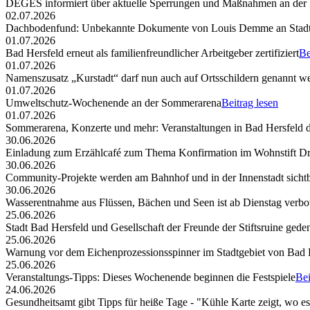
DEGES informiert über aktuelle Sperrungen und Maßnahmen an der
02.07.2026
Dachbodenfund: Unbekannte Dokumente von Louis Demme an Stadt
01.07.2026
Bad Hersfeld erneut als familienfreundlicher Arbeitgeber zertifiziert
Be
01.07.2026
Namenszusatz „Kurstadt“ darf nun auch auf Ortsschildern genannt w
01.07.2026
Umweltschutz-Wochenende an der Sommerarena
Beitrag lesen
01.07.2026
Sommerarena, Konzerte und mehr: Veranstaltungen in Bad Hersfeld
30.06.2026
Einladung zum Erzählcafé zum Thema Konfirmation im Wohnstift Dr
30.06.2026
Community-Projekte werden am Bahnhof und in der Innenstadt sicht
30.06.2026
Wasserentnahme aus Flüssen, Bächen und Seen ist ab Dienstag verbo
25.06.2026
Stadt Bad Hersfeld und Gesellschaft der Freunde der Stiftsruine ged
25.06.2026
Warnung vor dem Eichenprozessionsspinner im Stadtgebiet von Bad 
25.06.2026
Veranstaltungs-Tipps: Dieses Wochenende beginnen die Festspiele
Bei
24.06.2026
Gesundheitsamt gibt Tipps für heiße Tage - "Kühle Karte zeigt, wo e