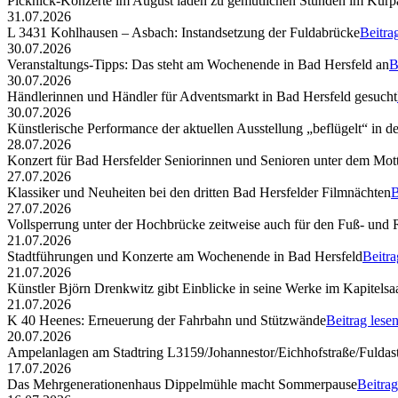
Picknick-Konzerte im August laden zu gemütlichen Stunden im Kurp
31.07.2026
L 3431 Kohlhausen – Asbach: Instandsetzung der Fuldabrücke
Beitra
30.07.2026
Veranstaltungs-Tipps: Das steht am Wochenende in Bad Hersfeld an
B
30.07.2026
Händlerinnen und Händler für Adventsmarkt in Bad Hersfeld gesucht
30.07.2026
Künstlerische Performance der aktuellen Ausstellung „beflügelt“ in d
28.07.2026
Konzert für Bad Hersfelder Seniorinnen und Senioren unter dem Mott
27.07.2026
Klassiker und Neuheiten bei den dritten Bad Hersfelder Filmnächten
B
27.07.2026
Vollsperrung unter der Hochbrücke zeitweise auch für den Fuß- und
21.07.2026
Stadtführungen und Konzerte am Wochenende in Bad Hersfeld
Beitra
21.07.2026
Künstler Björn Drenkwitz gibt Einblicke in seine Werke im Kapitelsa
21.07.2026
K 40 Heenes: Erneuerung der Fahrbahn und Stützwände
Beitrag lese
20.07.2026
Ampelanlagen am Stadtring L3159/Johannestor/Eichhofstraße/Fuldast
17.07.2026
Das Mehrgenerationenhaus Dippelmühle macht Sommerpause
Beitrag