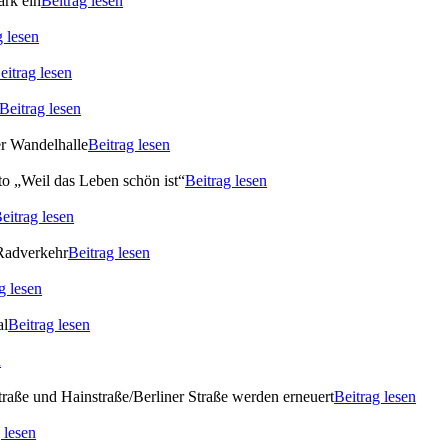
ark ein
Beitrag lesen
g lesen
eitrag lesen
Beitrag lesen
er Wandelhalle
Beitrag lesen
o „Weil das Leben schön ist“
Beitrag lesen
eitrag lesen
 Radverkehr
Beitrag lesen
g lesen
al
Beitrag lesen
n
raße und Hainstraße/Berliner Straße werden erneuert
Beitrag lesen
 lesen