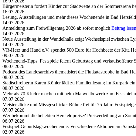
16.07.2026
Bürgermeisterin fordert Kinder zur Stadtwette an der Sommerarena h
16.07.2026
Lesung, Ausstellungen und mehr dieses Wochenende in Bad Hersfeld
14.07.2026
Anmeldung zum Freiwilligentag 2026 ab sofort möglich
Beitrag lese
14.07.2026
Neue Ausstellung in der Wandelhalle zeigt Wechselspiel zwischen Lyr
14.07.2026
VR-Herz und Hand e.V. spendet 500 Euro für Hochbeete der Kita Ha
09.07.2026
Wochenend-Tipps: Festspiele feiern Geburtstag und verkaufsoffener 
08.07.2026
Podcast des Landesarchivs thematisiert die Flutkatastrophe in Bad He
08.07.2026
Stadtschreiberin Karen Köhler lädt zu Familienlesung im Kurpark ein
08.07.2026
Mehr als 70 Kinder machen mit beim Malwettbewerb zum Festspielj
07.07.2026
Meisterstücke und Missgeschicke: Bühne frei für 75 Jahre Festspielge
07.07.2026
Wer bekommt die beliebten Hersfeldpreise? Preisverleihung am Sonntag,
06.07.2026
Festspiel-Geburtstagswochenende: Verschiedene Aktionen am Samst
02.07.2026