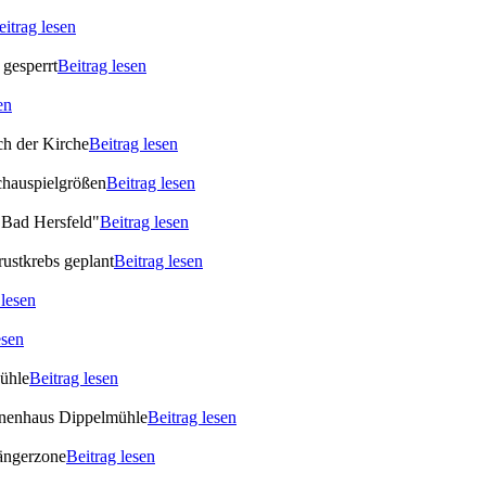
eitrag lesen
gesperrt
Beitrag lesen
en
ch der Kirche
Beitrag lesen
chauspielgrößen
Beitrag lesen
 Bad Hersfeld"
Beitrag lesen
rustkrebs geplant
Beitrag lesen
 lesen
esen
Mühle
Beitrag lesen
ionenhaus Dippelmühle
Beitrag lesen
gängerzone
Beitrag lesen