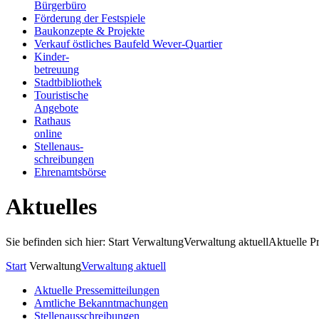
Bürgerbüro
Förderung der Festspiele
Baukonzepte & Projekte
Verkauf östliches Baufeld Wever-Quartier
Kinder-
betreuung
Stadtbibliothek
Touristische
Angebote
Rathaus
online
Stellenaus-
schreibungen
Ehrenamtsbörse
Aktuelles
Sie befinden sich hier: Start
Verwaltung
Verwaltung aktuell
Aktuelle P
Start
Verwaltung
Verwaltung aktuell
Aktuelle Pressemitteilungen
Amtliche Bekanntmachungen
Stellenausschreibungen