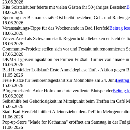
23.06.2026
Kita Solztalräuber feierte mit vielen Gästen ihr 50-jähriges Bestehen
B
18.06.2026
Sperrung der Bismarckstraße Ost bleibt bestehen; Geh- und Radwege 
18.06.2026
Veranstaltungs-Tipps für das Wochenende in Bad Hersfeld
Beitrag les
18.06.2026
Wever-Areal als Schwammstadt: Regenrückhaltebecken entsteht östli
18.06.2026
Community-Projekte stellen sich vor und Festakt mit renommierten S
17.06.2026
DKMS-Typisierungsaktion bei Firmen-Fußball-Turnier von "made in
16.06.2026
Bad Hersfelder Lollslauf: Erste Anmeldephase läuft - Aktion gegen B
11.05.2026
Freie Plätze für Seniorentagesfahrt zur Mohnblüte am 24. Juni
Beitrag
15.06.2026
Bürgermeisterin Anke Hofmann ehrte verdiente Blutspender
Beitrag l
15.06.2026
Selbsthilfe bei Gehörlosigkeit im Mittelpunkt beim Treffen im Café 
15.06.2026
Stadt Bad Hersfeld initiiert Alleinerziehenden-Treff im Mehrgenerat
11.06.2026
Pop-up-Store "Made for Katharina" eröffnet am Samstag in der Fuß
11.06.2026