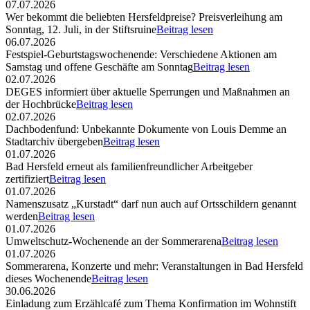
07.07.2026
Wer bekommt die beliebten Hersfeldpreise? Preisverleihung am
Sonntag, 12. Juli, in der Stiftsruine
Beitrag lesen
06.07.2026
Festspiel-Geburtstagswochenende: Verschiedene Aktionen am
Samstag und offene Geschäfte am Sonntag
Beitrag lesen
02.07.2026
DEGES informiert über aktuelle Sperrungen und Maßnahmen an
der Hochbrücke
Beitrag lesen
02.07.2026
Dachbodenfund: Unbekannte Dokumente von Louis Demme an
Stadtarchiv übergeben
Beitrag lesen
01.07.2026
Bad Hersfeld erneut als familienfreundlicher Arbeitgeber
zertifiziert
Beitrag lesen
01.07.2026
Namenszusatz „Kurstadt“ darf nun auch auf Ortsschildern genannt
werden
Beitrag lesen
01.07.2026
Umweltschutz-Wochenende an der Sommerarena
Beitrag lesen
01.07.2026
Sommerarena, Konzerte und mehr: Veranstaltungen in Bad Hersfeld
dieses Wochenende
Beitrag lesen
30.06.2026
Einladung zum Erzählcafé zum Thema Konfirmation im Wohnstift