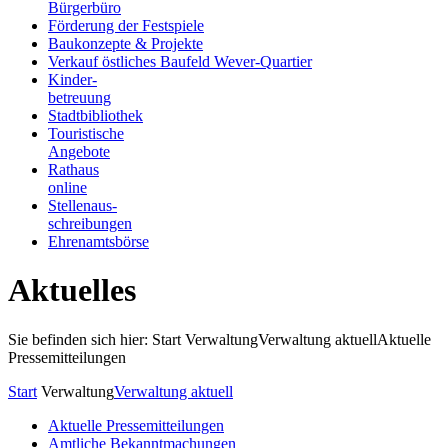
Bürgerbüro
Förderung der Festspiele
Baukonzepte & Projekte
Verkauf östliches Baufeld Wever-Quartier
Kinder-
betreuung
Stadtbibliothek
Touristische
Angebote
Rathaus
online
Stellenaus-
schreibungen
Ehrenamtsbörse
Aktuelles
Sie befinden sich hier: Start
Verwaltung
Verwaltung aktuell
Aktuelle
Pressemitteilungen
Start
Verwaltung
Verwaltung aktuell
Aktuelle Pressemitteilungen
Amtliche Bekanntmachungen