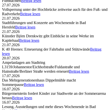
Filmnächten
Beitrag lesen
27.07.2026
Vollsperrung unter der Hochbrücke zeitweise auch für den Fuß- und
Radverkehr
Beitrag lesen
21.07.2026
Stadtführungen und Konzerte am Wochenende in Bad
Hersfeld
Beitrag lesen
21.07.2026
Künstler Björn Drenkwitz gibt Einblicke in seine Werke im
Kapitelsaal
Beitrag lesen
21.07.2026
K 40 Heenes: Erneuerung der Fahrbahn und Stützwände
Beitrag
lesen
20.07.2026
Ampelanlagen am Stadtring
L3159/Johannestor/Eichhofstraße/Fuldastraße und
Hainstraße/Berliner Straße werden erneuert
Beitrag lesen
17.07.2026
Das Mehrgenerationenhaus Dippelmühle macht
Sommerpause
Beitrag lesen
16.07.2026
Bürgermeisterin fordert Kinder zur Stadtwette an der Sommerarena
heraus
Beitrag lesen
16.07.2026
Lesung, Ausstellungen und mehr dieses Wochenende in Bad