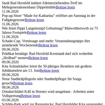
Stadt Bad Hersfeld initiiert Alleinerziehenden-Treff im
Mehrgenerationenhaus Dippelmühle
Beitrag lesen
11.06.2026
Pop-up-Store "Made for Katharina" eröffnet am Samstag in der
Fußgängerzone
Beitrag lesen
11.06.2026
Wie feiert Pippi Langstrumpf Geburtstag? Malwettberwerb zu 75
Jahren Festspiele
Beitrag lesen
11.06.2026
Schade-Cup, Vernissage und mehr: Veranstaltungstipps fürs
anstehende Wochenende
Beitrag lesen
09.06.2026
Prädikat bestätigt: Bad Hersfeld-Kernstadt darf sich weiterhin
„Heilbad“ nennen
Beitrag lesen
09.06.2026
Kita Solztalräuber feiert ihr 50-jähriges Bestehen mit großem
Jubiläumsfest am 13. Juni
Beitrag lesen
09.06.2026
Neue Stadtteilpflegerin oder Stadtteilpfleger für Sorga
gesucht
Beitrag lesen
08.06.2026
Ortsdurchfahrt K40 in Heenes wird ausgebaut - Arbeiten unter
Vollsperrung
Beitrag lesen
03.06.2026
Schilde-Park wird zur Rennstrecke: Bad Hersfelder Kita veranstaltet