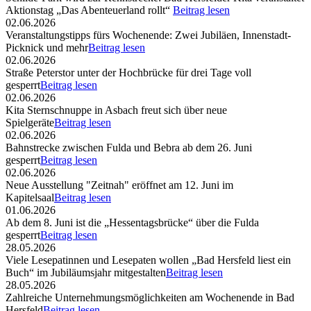
Aktionstag „Das Abenteuerland rollt“
Beitrag lesen
02.06.2026
Veranstaltungstipps fürs Wochenende: Zwei Jubiläen, Innenstadt-
Picknick und mehr
Beitrag lesen
02.06.2026
Straße Peterstor unter der Hochbrücke für drei Tage voll
gesperrt
Beitrag lesen
02.06.2026
Kita Sternschnuppe in Asbach freut sich über neue
Spielgeräte
Beitrag lesen
02.06.2026
Bahnstrecke zwischen Fulda und Bebra ab dem 26. Juni
gesperrt
Beitrag lesen
02.06.2026
Neue Ausstellung "Zeitnah" eröffnet am 12. Juni im
Kapitelsaal
Beitrag lesen
01.06.2026
Ab dem 8. Juni ist die „Hessentagsbrücke“ über die Fulda
gesperrt
Beitrag lesen
28.05.2026
Viele Lesepatinnen und Lesepaten wollen „Bad Hersfeld liest ein
Buch“ im Jubiläumsjahr mitgestalten
Beitrag lesen
28.05.2026
Zahlreiche Unternehmungsmöglichkeiten am Wochenende in Bad
Hersfeld
Beitrag lesen