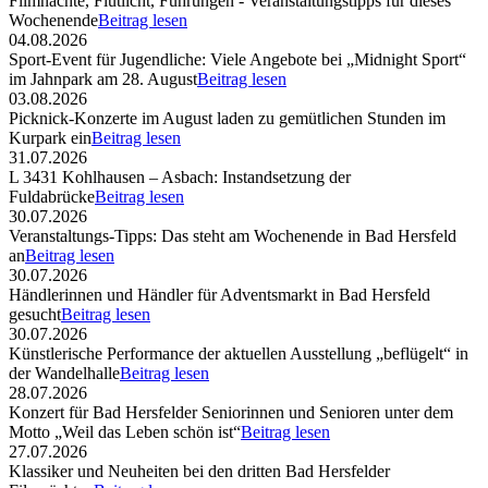
Filmnächte, Flutlicht, Führungen - Veranstaltungstipps für dieses
Wochenende
Beitrag lesen
04.08.2026
Sport-Event für Jugendliche: Viele Angebote bei „Midnight Sport“
im Jahnpark am 28. August
Beitrag lesen
03.08.2026
Picknick-Konzerte im August laden zu gemütlichen Stunden im
Kurpark ein
Beitrag lesen
31.07.2026
L 3431 Kohlhausen – Asbach: Instandsetzung der
Fuldabrücke
Beitrag lesen
30.07.2026
Veranstaltungs-Tipps: Das steht am Wochenende in Bad Hersfeld
an
Beitrag lesen
30.07.2026
Händlerinnen und Händler für Adventsmarkt in Bad Hersfeld
gesucht
Beitrag lesen
30.07.2026
Künstlerische Performance der aktuellen Ausstellung „beflügelt“ in
der Wandelhalle
Beitrag lesen
28.07.2026
Konzert für Bad Hersfelder Seniorinnen und Senioren unter dem
Motto „Weil das Leben schön ist“
Beitrag lesen
27.07.2026
Klassiker und Neuheiten bei den dritten Bad Hersfelder