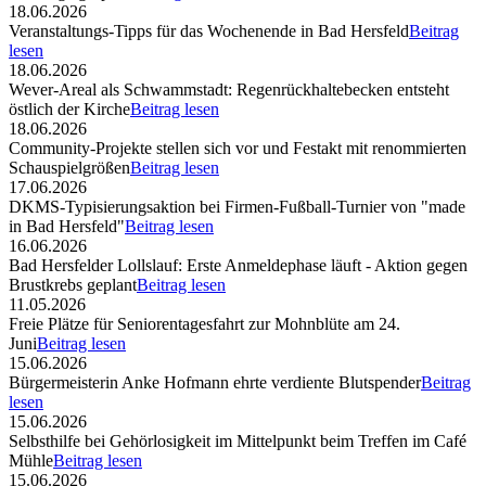
18.06.2026
Veranstaltungs-Tipps für das Wochenende in Bad Hersfeld
Beitrag
lesen
18.06.2026
Wever-Areal als Schwammstadt: Regenrückhaltebecken entsteht
östlich der Kirche
Beitrag lesen
18.06.2026
Community-Projekte stellen sich vor und Festakt mit renommierten
Schauspielgrößen
Beitrag lesen
17.06.2026
DKMS-Typisierungsaktion bei Firmen-Fußball-Turnier von "made
in Bad Hersfeld"
Beitrag lesen
16.06.2026
Bad Hersfelder Lollslauf: Erste Anmeldephase läuft - Aktion gegen
Brustkrebs geplant
Beitrag lesen
11.05.2026
Freie Plätze für Seniorentagesfahrt zur Mohnblüte am 24.
Juni
Beitrag lesen
15.06.2026
Bürgermeisterin Anke Hofmann ehrte verdiente Blutspender
Beitrag
lesen
15.06.2026
Selbsthilfe bei Gehörlosigkeit im Mittelpunkt beim Treffen im Café
Mühle
Beitrag lesen
15.06.2026