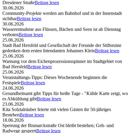
Dresdener Straße
Beitrag lesen
30.06.2026
Community-Projekte werden am Bahnhof und in der Innenstadt
sichtbar
Beitrag lesen
30.06.2026
Wasserentnahme aus Flüssen, Bächen und Seen ist ab Dienstag
verboten
Beitrag lesen
25.06.2026
Stadt Bad Hersfeld und Gesellschaft der Freunde der Stiftsruine
gedenken dem ersten Intendanten Johannes Klein
Beitrag lesen
25.06.2026
Warnung vor dem Eichenprozessionsspinner im Stadtgebiet von
Bad Hersfeld
Beitrag lesen
25.06.2026
Veranstaltungs-Tipps: Dieses Wochenende beginnen die
Festspiele
Beitrag lesen
24.06.2026
Gesundheitsamt gibt Tipps für heiße Tage - "Kühle Karte zeigt, wo
es Abkühlung gibt
Beitrag lesen
23.06.2026
Kita Solztalräuber feierte mit vielen Gästen ihr 50-jähriges
Bestehen
Beitrag lesen
18.06.2026
Sperrung der Bismarckstraße Ost bleibt bestehen; Geh- und
Radwege gesperrt
Beitrag lesen