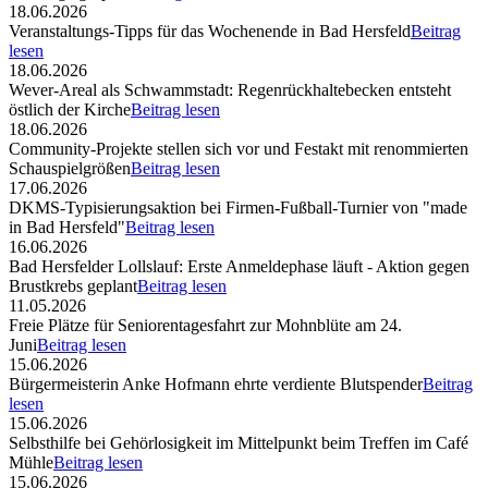
18.06.2026
Veranstaltungs-Tipps für das Wochenende in Bad Hersfeld
Beitrag
lesen
18.06.2026
Wever-Areal als Schwammstadt: Regenrückhaltebecken entsteht
östlich der Kirche
Beitrag lesen
18.06.2026
Community-Projekte stellen sich vor und Festakt mit renommierten
Schauspielgrößen
Beitrag lesen
17.06.2026
DKMS-Typisierungsaktion bei Firmen-Fußball-Turnier von "made
in Bad Hersfeld"
Beitrag lesen
16.06.2026
Bad Hersfelder Lollslauf: Erste Anmeldephase läuft - Aktion gegen
Brustkrebs geplant
Beitrag lesen
11.05.2026
Freie Plätze für Seniorentagesfahrt zur Mohnblüte am 24.
Juni
Beitrag lesen
15.06.2026
Bürgermeisterin Anke Hofmann ehrte verdiente Blutspender
Beitrag
lesen
15.06.2026
Selbsthilfe bei Gehörlosigkeit im Mittelpunkt beim Treffen im Café
Mühle
Beitrag lesen
15.06.2026