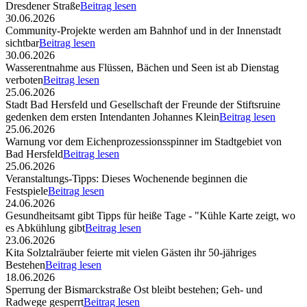
Dresdener Straße
Beitrag lesen
30.06.2026
Community-Projekte werden am Bahnhof und in der Innenstadt
sichtbar
Beitrag lesen
30.06.2026
Wasserentnahme aus Flüssen, Bächen und Seen ist ab Dienstag
verboten
Beitrag lesen
25.06.2026
Stadt Bad Hersfeld und Gesellschaft der Freunde der Stiftsruine
gedenken dem ersten Intendanten Johannes Klein
Beitrag lesen
25.06.2026
Warnung vor dem Eichenprozessionsspinner im Stadtgebiet von
Bad Hersfeld
Beitrag lesen
25.06.2026
Veranstaltungs-Tipps: Dieses Wochenende beginnen die
Festspiele
Beitrag lesen
24.06.2026
Gesundheitsamt gibt Tipps für heiße Tage - "Kühle Karte zeigt, wo
es Abkühlung gibt
Beitrag lesen
23.06.2026
Kita Solztalräuber feierte mit vielen Gästen ihr 50-jähriges
Bestehen
Beitrag lesen
18.06.2026
Sperrung der Bismarckstraße Ost bleibt bestehen; Geh- und
Radwege gesperrt
Beitrag lesen