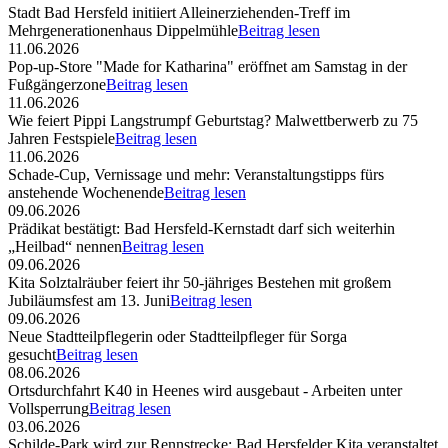
Stadt Bad Hersfeld initiiert Alleinerziehenden-Treff im
Mehrgenerationenhaus Dippelmühle
Beitrag lesen
11.06.2026
Pop-up-Store "Made for Katharina" eröffnet am Samstag in der
Fußgängerzone
Beitrag lesen
11.06.2026
Wie feiert Pippi Langstrumpf Geburtstag? Malwettberwerb zu 75
Jahren Festspiele
Beitrag lesen
11.06.2026
Schade-Cup, Vernissage und mehr: Veranstaltungstipps fürs
anstehende Wochenende
Beitrag lesen
09.06.2026
Prädikat bestätigt: Bad Hersfeld-Kernstadt darf sich weiterhin
„Heilbad“ nennen
Beitrag lesen
09.06.2026
Kita Solztalräuber feiert ihr 50-jähriges Bestehen mit großem
Jubiläumsfest am 13. Juni
Beitrag lesen
09.06.2026
Neue Stadtteilpflegerin oder Stadtteilpfleger für Sorga
gesucht
Beitrag lesen
08.06.2026
Ortsdurchfahrt K40 in Heenes wird ausgebaut - Arbeiten unter
Vollsperrung
Beitrag lesen
03.06.2026
Schilde-Park wird zur Rennstrecke: Bad Hersfelder Kita veranstaltet