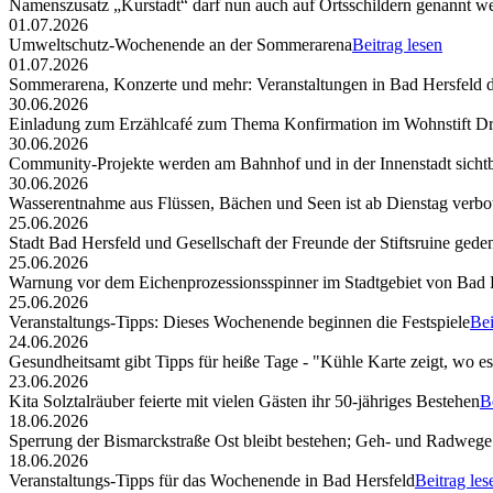
Namenszusatz „Kurstadt“ darf nun auch auf Ortsschildern genannt w
01.07.2026
Umweltschutz-Wochenende an der Sommerarena
Beitrag lesen
01.07.2026
Sommerarena, Konzerte und mehr: Veranstaltungen in Bad Hersfeld
30.06.2026
Einladung zum Erzählcafé zum Thema Konfirmation im Wohnstift Dr
30.06.2026
Community-Projekte werden am Bahnhof und in der Innenstadt sicht
30.06.2026
Wasserentnahme aus Flüssen, Bächen und Seen ist ab Dienstag verbo
25.06.2026
Stadt Bad Hersfeld und Gesellschaft der Freunde der Stiftsruine ged
25.06.2026
Warnung vor dem Eichenprozessionsspinner im Stadtgebiet von Bad 
25.06.2026
Veranstaltungs-Tipps: Dieses Wochenende beginnen die Festspiele
Bei
24.06.2026
Gesundheitsamt gibt Tipps für heiße Tage - "Kühle Karte zeigt, wo e
23.06.2026
Kita Solztalräuber feierte mit vielen Gästen ihr 50-jähriges Bestehen
B
18.06.2026
Sperrung der Bismarckstraße Ost bleibt bestehen; Geh- und Radwege 
18.06.2026
Veranstaltungs-Tipps für das Wochenende in Bad Hersfeld
Beitrag les