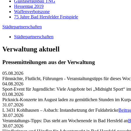
Glasfaserausbau TNG
Hessentag 2019
Waffenverbotszone
75 Jahre Bad Hersfelder Festspiele
Städtepartnerschaften
Städtepartnerschaften
Verwaltung aktuell
Pressemitteilungen aus der Verwaltung
05.08.2026
Filmnächte, Flutlicht, Führungen - Veranstaltungstipps für dieses W
04.08.2026
Sport-Event für Jugendliche: Viele Angebote bei „Midnight Sport“ i
03.08.2026
Picknick-Konzerte im August laden zu gemütlichen Stunden im Kurp
31.07.2026
L 3431 Kohlhausen – Asbach: Instandsetzung der Fuldabrücke
Beitra
30.07.2026
Veranstaltungs-Tipps: Das steht am Wochenende in Bad Hersfeld an
B
30.07.2026