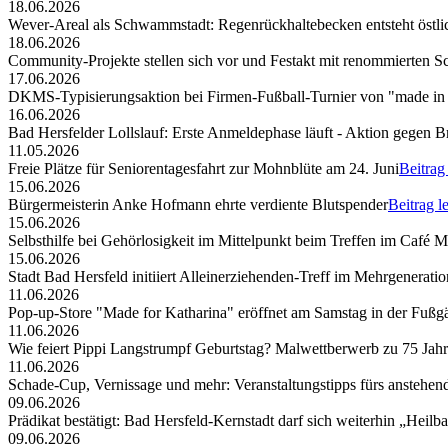
18.06.2026
Wever-Areal als Schwammstadt: Regenrückhaltebecken entsteht östli
18.06.2026
Community-Projekte stellen sich vor und Festakt mit renommierten S
17.06.2026
DKMS-Typisierungsaktion bei Firmen-Fußball-Turnier von "made in
16.06.2026
Bad Hersfelder Lollslauf: Erste Anmeldephase läuft - Aktion gegen B
11.05.2026
Freie Plätze für Seniorentagesfahrt zur Mohnblüte am 24. Juni
Beitrag
15.06.2026
Bürgermeisterin Anke Hofmann ehrte verdiente Blutspender
Beitrag l
15.06.2026
Selbsthilfe bei Gehörlosigkeit im Mittelpunkt beim Treffen im Café 
15.06.2026
Stadt Bad Hersfeld initiiert Alleinerziehenden-Treff im Mehrgenerat
11.06.2026
Pop-up-Store "Made for Katharina" eröffnet am Samstag in der Fuß
11.06.2026
Wie feiert Pippi Langstrumpf Geburtstag? Malwettberwerb zu 75 Jahr
11.06.2026
Schade-Cup, Vernissage und mehr: Veranstaltungstipps fürs ansteh
09.06.2026
Prädikat bestätigt: Bad Hersfeld-Kernstadt darf sich weiterhin „Heil
09.06.2026