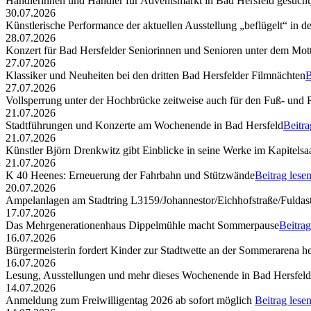
Händlerinnen und Händler für Adventsmarkt in Bad Hersfeld gesucht
30.07.2026
Künstlerische Performance der aktuellen Ausstellung „beflügelt“ in d
28.07.2026
Konzert für Bad Hersfelder Seniorinnen und Senioren unter dem Mott
27.07.2026
Klassiker und Neuheiten bei den dritten Bad Hersfelder Filmnächten
B
27.07.2026
Vollsperrung unter der Hochbrücke zeitweise auch für den Fuß- und
21.07.2026
Stadtführungen und Konzerte am Wochenende in Bad Hersfeld
Beitra
21.07.2026
Künstler Björn Drenkwitz gibt Einblicke in seine Werke im Kapitelsa
21.07.2026
K 40 Heenes: Erneuerung der Fahrbahn und Stützwände
Beitrag lese
20.07.2026
Ampelanlagen am Stadtring L3159/Johannestor/Eichhofstraße/Fuldast
17.07.2026
Das Mehrgenerationenhaus Dippelmühle macht Sommerpause
Beitrag
16.07.2026
Bürgermeisterin fordert Kinder zur Stadtwette an der Sommerarena h
16.07.2026
Lesung, Ausstellungen und mehr dieses Wochenende in Bad Hersfeld
14.07.2026
Anmeldung zum Freiwilligentag 2026 ab sofort möglich
Beitrag lese