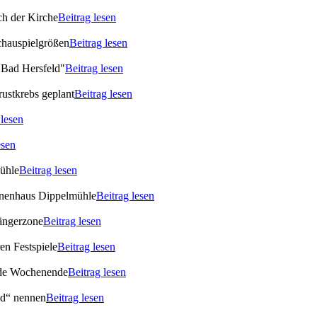
ch der Kirche
Beitrag lesen
chauspielgrößen
Beitrag lesen
 Bad Hersfeld"
Beitrag lesen
rustkrebs geplant
Beitrag lesen
 lesen
esen
Mühle
Beitrag lesen
ionenhaus Dippelmühle
Beitrag lesen
gängerzone
Beitrag lesen
en Festspiele
Beitrag lesen
ende Wochenende
Beitrag lesen
bad“ nennen
Beitrag lesen