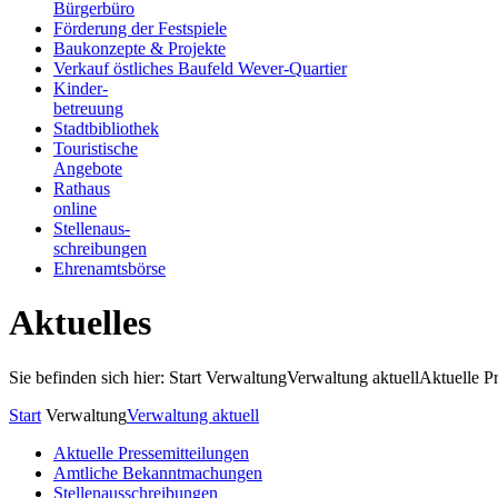
Bürgerbüro
Förderung der Festspiele
Baukonzepte & Projekte
Verkauf östliches Baufeld Wever-Quartier
Kinder-
betreuung
Stadtbibliothek
Touristische
Angebote
Rathaus
online
Stellenaus-
schreibungen
Ehrenamtsbörse
Aktuelles
Sie befinden sich hier: Start
Verwaltung
Verwaltung aktuell
Aktuelle P
Start
Verwaltung
Verwaltung aktuell
Aktuelle Pressemitteilungen
Amtliche Bekanntmachungen
Stellenausschreibungen