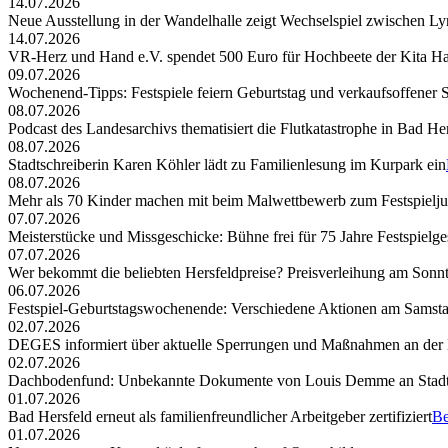
14.07.2026
Neue Ausstellung in der Wandelhalle zeigt Wechselspiel zwischen Lyr
14.07.2026
VR-Herz und Hand e.V. spendet 500 Euro für Hochbeete der Kita Ha
09.07.2026
Wochenend-Tipps: Festspiele feiern Geburtstag und verkaufsoffener 
08.07.2026
Podcast des Landesarchivs thematisiert die Flutkatastrophe in Bad He
08.07.2026
Stadtschreiberin Karen Köhler lädt zu Familienlesung im Kurpark ein
08.07.2026
Mehr als 70 Kinder machen mit beim Malwettbewerb zum Festspielj
07.07.2026
Meisterstücke und Missgeschicke: Bühne frei für 75 Jahre Festspielge
07.07.2026
Wer bekommt die beliebten Hersfeldpreise? Preisverleihung am Sonntag,
06.07.2026
Festspiel-Geburtstagswochenende: Verschiedene Aktionen am Samst
02.07.2026
DEGES informiert über aktuelle Sperrungen und Maßnahmen an der
02.07.2026
Dachbodenfund: Unbekannte Dokumente von Louis Demme an Stadt
01.07.2026
Bad Hersfeld erneut als familienfreundlicher Arbeitgeber zertifiziert
Be
01.07.2026