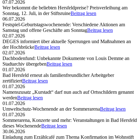
07.07.2026
Wer bekommt die beliebten Hersfeldpreise? Preisverleihung am
Sonntag, 12. Juli, in der Stiftsruine
Beitrag lesen
06.07.2026
Festspiel-Geburtstagswochenende: Verschiedene Aktionen am
Samstag und offene Geschäfte am Sonntag
Beitrag lesen
02.07.2026
DEGES informiert über aktuelle Sperrungen und Maßnahmen an
der Hochbrücke
Beitrag lesen
02.07.2026
Dachbodenfund: Unbekannte Dokumente von Louis Demme an
Stadtarchiv übergeben
Beitrag lesen
01.07.2026
Bad Hersfeld erneut als familienfreundlicher Arbeitgeber
zertifiziert
Beitrag lesen
01.07.2026
Namenszusatz „Kurstadt“ darf nun auch auf Ortsschildern genannt
werden
Beitrag lesen
01.07.2026
Umweltschutz-Wochenende an der Sommerarena
Beitrag lesen
01.07.2026
Sommerarena, Konzerte und mehr: Veranstaltungen in Bad Hersfeld
dieses Wochenende
Beitrag lesen
30.06.2026
Einladung zum Erzählcafé zum Thema Konfirmation im Wohnstift