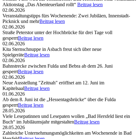
Aktionstag „Das Abenteuerland rollt“
Beitrag lesen
02.06.2026
Veranstaltungstipps fürs Wochenende: Zwei Jubiläen, Innenstadt-
Picknick und mehr
Beitrag lesen
02.06.2026
Straße Peterstor unter der Hochbrücke für drei Tage voll
gesperrt
Beitrag lesen
02.06.2026
Kita Sternschnuppe in Asbach freut sich über neue
Spielgeräte
Beitrag lesen
02.06.2026
Bahnstrecke zwischen Fulda und Bebra ab dem 26. Juni
gesperrt
Beitrag lesen
02.06.2026
Neue Ausstellung "Zeitnah" eröffnet am 12. Juni im
Kapitelsaal
Beitrag lesen
01.06.2026
Ab dem 8. Juni ist die „Hessentagsbrücke“ über die Fulda
gesperrt
Beitrag lesen
28.05.2026
Viele Lesepatinnen und Lesepaten wollen „Bad Hersfeld liest ein
Buch“ im Jubiläumsjahr mitgestalten
Beitrag lesen
28.05.2026
Zahlreiche Unternehmungsmöglichkeiten am Wochenende in Bad
Hersfeld
Beitrag lesen