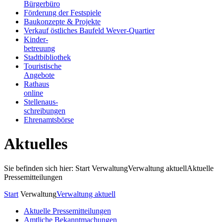
Bürgerbüro
Förderung der Festspiele
Baukonzepte & Projekte
Verkauf östliches Baufeld Wever-Quartier
Kinder-
betreuung
Stadtbibliothek
Touristische
Angebote
Rathaus
online
Stellenaus-
schreibungen
Ehrenamtsbörse
Aktuelles
Sie befinden sich hier: Start
Verwaltung
Verwaltung aktuell
Aktuelle
Pressemitteilungen
Start
Verwaltung
Verwaltung aktuell
Aktuelle Pressemitteilungen
Amtliche Bekanntmachungen