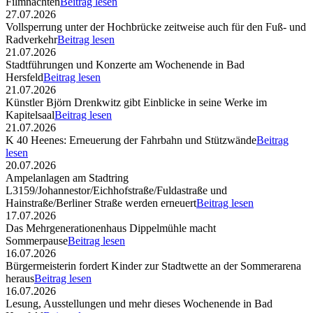
Filmnächten
Beitrag lesen
27.07.2026
Vollsperrung unter der Hochbrücke zeitweise auch für den Fuß- und
Radverkehr
Beitrag lesen
21.07.2026
Stadtführungen und Konzerte am Wochenende in Bad
Hersfeld
Beitrag lesen
21.07.2026
Künstler Björn Drenkwitz gibt Einblicke in seine Werke im
Kapitelsaal
Beitrag lesen
21.07.2026
K 40 Heenes: Erneuerung der Fahrbahn und Stützwände
Beitrag
lesen
20.07.2026
Ampelanlagen am Stadtring
L3159/Johannestor/Eichhofstraße/Fuldastraße und
Hainstraße/Berliner Straße werden erneuert
Beitrag lesen
17.07.2026
Das Mehrgenerationenhaus Dippelmühle macht
Sommerpause
Beitrag lesen
16.07.2026
Bürgermeisterin fordert Kinder zur Stadtwette an der Sommerarena
heraus
Beitrag lesen
16.07.2026
Lesung, Ausstellungen und mehr dieses Wochenende in Bad