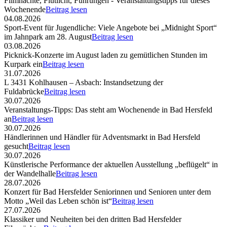
Filmnächte, Flutlicht, Führungen - Veranstaltungstipps für dieses
Wochenende
Beitrag lesen
04.08.2026
Sport-Event für Jugendliche: Viele Angebote bei „Midnight Sport“
im Jahnpark am 28. August
Beitrag lesen
03.08.2026
Picknick-Konzerte im August laden zu gemütlichen Stunden im
Kurpark ein
Beitrag lesen
31.07.2026
L 3431 Kohlhausen – Asbach: Instandsetzung der
Fuldabrücke
Beitrag lesen
30.07.2026
Veranstaltungs-Tipps: Das steht am Wochenende in Bad Hersfeld
an
Beitrag lesen
30.07.2026
Händlerinnen und Händler für Adventsmarkt in Bad Hersfeld
gesucht
Beitrag lesen
30.07.2026
Künstlerische Performance der aktuellen Ausstellung „beflügelt“ in
der Wandelhalle
Beitrag lesen
28.07.2026
Konzert für Bad Hersfelder Seniorinnen und Senioren unter dem
Motto „Weil das Leben schön ist“
Beitrag lesen
27.07.2026
Klassiker und Neuheiten bei den dritten Bad Hersfelder