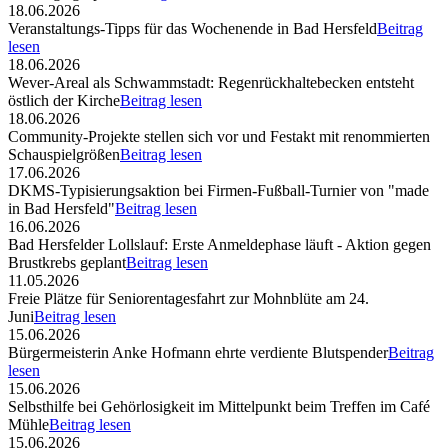
18.06.2026
Veranstaltungs-Tipps für das Wochenende in Bad Hersfeld
Beitrag
lesen
18.06.2026
Wever-Areal als Schwammstadt: Regenrückhaltebecken entsteht
östlich der Kirche
Beitrag lesen
18.06.2026
Community-Projekte stellen sich vor und Festakt mit renommierten
Schauspielgrößen
Beitrag lesen
17.06.2026
DKMS-Typisierungsaktion bei Firmen-Fußball-Turnier von "made
in Bad Hersfeld"
Beitrag lesen
16.06.2026
Bad Hersfelder Lollslauf: Erste Anmeldephase läuft - Aktion gegen
Brustkrebs geplant
Beitrag lesen
11.05.2026
Freie Plätze für Seniorentagesfahrt zur Mohnblüte am 24.
Juni
Beitrag lesen
15.06.2026
Bürgermeisterin Anke Hofmann ehrte verdiente Blutspender
Beitrag
lesen
15.06.2026
Selbsthilfe bei Gehörlosigkeit im Mittelpunkt beim Treffen im Café
Mühle
Beitrag lesen
15.06.2026