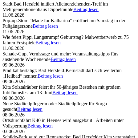
Stadt Bad Hersfeld initiiert Alleinerziehenden-Treff im
Mehrgenerationenhaus Dippelmühle
Beitrag lesen
11.06.2026
Pop-up-Store "Made for Katharina" eröffnet am Samstag in der
Fußgängerzone
Beitrag lesen
11.06.2026
Wie feiert Pippi Langstrumpf Geburtstag? Malwettberwerb zu 75
Jahren Festspiele
Beitrag lesen
11.06.2026
Schade-Cup, Vernissage und mehr: Veranstaltungstipps fürs
anstehende Wochenende
Beitrag lesen
09.06.2026
Prädikat bestätigt: Bad Hersfeld-Kernstadt darf sich weiterhin
„Heilbad“ nennen
Beitrag lesen
09.06.2026
Kita Solztalräuber feiert ihr 50-jähriges Bestehen mit großem
Jubiläumsfest am 13. Juni
Beitrag lesen
09.06.2026
Neue Stadtteilpflegerin oder Stadtteilpfleger für Sorga
gesucht
Beitrag lesen
08.06.2026
Ortsdurchfahrt K40 in Heenes wird ausgebaut - Arbeiten unter
Vollsperrung
Beitrag lesen
03.06.2026
Schilde-Park wird zur Rennstrecke: Bad Hersfelder Kita veranstaltet