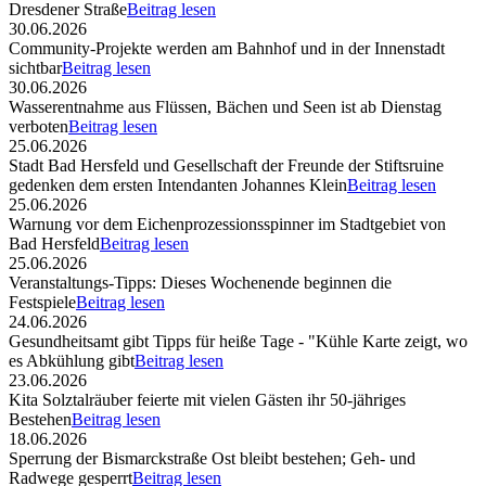
Dresdener Straße
Beitrag lesen
30.06.2026
Community-Projekte werden am Bahnhof und in der Innenstadt
sichtbar
Beitrag lesen
30.06.2026
Wasserentnahme aus Flüssen, Bächen und Seen ist ab Dienstag
verboten
Beitrag lesen
25.06.2026
Stadt Bad Hersfeld und Gesellschaft der Freunde der Stiftsruine
gedenken dem ersten Intendanten Johannes Klein
Beitrag lesen
25.06.2026
Warnung vor dem Eichenprozessionsspinner im Stadtgebiet von
Bad Hersfeld
Beitrag lesen
25.06.2026
Veranstaltungs-Tipps: Dieses Wochenende beginnen die
Festspiele
Beitrag lesen
24.06.2026
Gesundheitsamt gibt Tipps für heiße Tage - "Kühle Karte zeigt, wo
es Abkühlung gibt
Beitrag lesen
23.06.2026
Kita Solztalräuber feierte mit vielen Gästen ihr 50-jähriges
Bestehen
Beitrag lesen
18.06.2026
Sperrung der Bismarckstraße Ost bleibt bestehen; Geh- und
Radwege gesperrt
Beitrag lesen