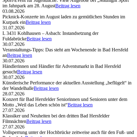
Sport-Event für Jugendliche: Viele Angebote bei „Midnight Sport“
im Jahnpark am 28. August
Beitrag lesen
03.08.2026
Picknick-Konzerte im August laden zu gemütlichen Stunden im
Kurpark ein
Beitrag lesen
31.07.2026
L 3431 Kohlhausen – Asbach: Instandsetzung der
Fuldabrücke
Beitrag lesen
30.07.2026
Veranstaltungs-Tipps: Das steht am Wochenende in Bad Hersfeld
an
Beitrag lesen
30.07.2026
Händlerinnen und Händler für Adventsmarkt in Bad Hersfeld
gesucht
Beitrag lesen
30.07.2026
Künstlerische Performance der aktuellen Ausstellung „beflügelt“ in
der Wandelhalle
Beitrag lesen
28.07.2026
Konzert für Bad Hersfelder Seniorinnen und Senioren unter dem
Motto „Weil das Leben schön ist“
Beitrag lesen
27.07.2026
Klassiker und Neuheiten bei den dritten Bad Hersfelder
Filmnächten
Beitrag lesen
27.07.2026
Vollsperrung unter der Hochbrücke zeitweise auch für den Fuß- und