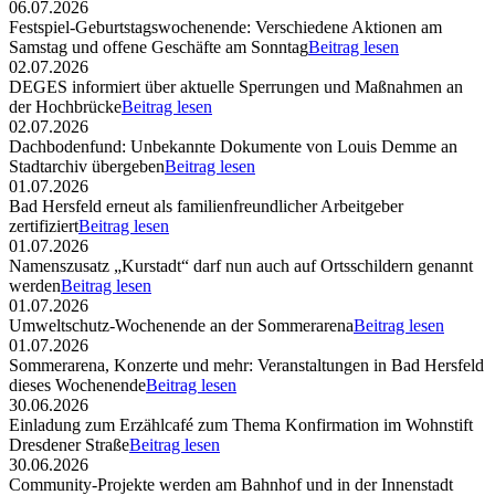
06.07.2026
Festspiel-Geburtstagswochenende: Verschiedene Aktionen am
Samstag und offene Geschäfte am Sonntag
Beitrag lesen
02.07.2026
DEGES informiert über aktuelle Sperrungen und Maßnahmen an
der Hochbrücke
Beitrag lesen
02.07.2026
Dachbodenfund: Unbekannte Dokumente von Louis Demme an
Stadtarchiv übergeben
Beitrag lesen
01.07.2026
Bad Hersfeld erneut als familienfreundlicher Arbeitgeber
zertifiziert
Beitrag lesen
01.07.2026
Namenszusatz „Kurstadt“ darf nun auch auf Ortsschildern genannt
werden
Beitrag lesen
01.07.2026
Umweltschutz-Wochenende an der Sommerarena
Beitrag lesen
01.07.2026
Sommerarena, Konzerte und mehr: Veranstaltungen in Bad Hersfeld
dieses Wochenende
Beitrag lesen
30.06.2026
Einladung zum Erzählcafé zum Thema Konfirmation im Wohnstift
Dresdener Straße
Beitrag lesen
30.06.2026
Community-Projekte werden am Bahnhof und in der Innenstadt