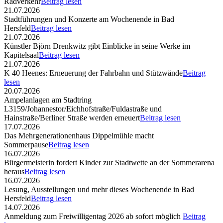
Radverkehr
Beitrag lesen
21.07.2026
Stadtführungen und Konzerte am Wochenende in Bad
Hersfeld
Beitrag lesen
21.07.2026
Künstler Björn Drenkwitz gibt Einblicke in seine Werke im
Kapitelsaal
Beitrag lesen
21.07.2026
K 40 Heenes: Erneuerung der Fahrbahn und Stützwände
Beitrag
lesen
20.07.2026
Ampelanlagen am Stadtring
L3159/Johannestor/Eichhofstraße/Fuldastraße und
Hainstraße/Berliner Straße werden erneuert
Beitrag lesen
17.07.2026
Das Mehrgenerationenhaus Dippelmühle macht
Sommerpause
Beitrag lesen
16.07.2026
Bürgermeisterin fordert Kinder zur Stadtwette an der Sommerarena
heraus
Beitrag lesen
16.07.2026
Lesung, Ausstellungen und mehr dieses Wochenende in Bad
Hersfeld
Beitrag lesen
14.07.2026
Anmeldung zum Freiwilligentag 2026 ab sofort möglich
Beitrag