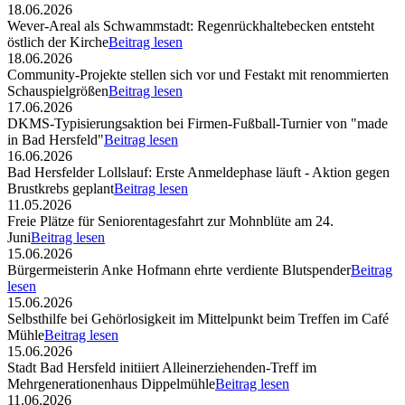
18.06.2026
Wever-Areal als Schwammstadt: Regenrückhaltebecken entsteht
östlich der Kirche
Beitrag lesen
18.06.2026
Community-Projekte stellen sich vor und Festakt mit renommierten
Schauspielgrößen
Beitrag lesen
17.06.2026
DKMS-Typisierungsaktion bei Firmen-Fußball-Turnier von "made
in Bad Hersfeld"
Beitrag lesen
16.06.2026
Bad Hersfelder Lollslauf: Erste Anmeldephase läuft - Aktion gegen
Brustkrebs geplant
Beitrag lesen
11.05.2026
Freie Plätze für Seniorentagesfahrt zur Mohnblüte am 24.
Juni
Beitrag lesen
15.06.2026
Bürgermeisterin Anke Hofmann ehrte verdiente Blutspender
Beitrag
lesen
15.06.2026
Selbsthilfe bei Gehörlosigkeit im Mittelpunkt beim Treffen im Café
Mühle
Beitrag lesen
15.06.2026
Stadt Bad Hersfeld initiiert Alleinerziehenden-Treff im
Mehrgenerationenhaus Dippelmühle
Beitrag lesen
11.06.2026