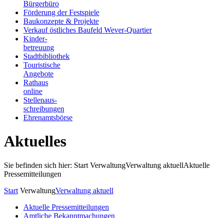
Bürgerbüro
Förderung der Festspiele
Baukonzepte & Projekte
Verkauf östliches Baufeld Wever-Quartier
Kinder-
betreuung
Stadtbibliothek
Touristische
Angebote
Rathaus
online
Stellenaus-
schreibungen
Ehrenamtsbörse
Aktuelles
Sie befinden sich hier: Start
Verwaltung
Verwaltung aktuell
Aktuelle
Pressemitteilungen
Start
Verwaltung
Verwaltung aktuell
Aktuelle Pressemitteilungen
Amtliche Bekanntmachungen