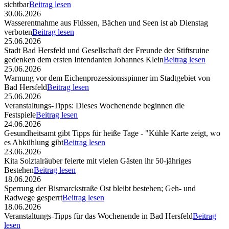
sichtbar
Beitrag lesen
30.06.2026
Wasserentnahme aus Flüssen, Bächen und Seen ist ab Dienstag
verboten
Beitrag lesen
25.06.2026
Stadt Bad Hersfeld und Gesellschaft der Freunde der Stiftsruine
gedenken dem ersten Intendanten Johannes Klein
Beitrag lesen
25.06.2026
Warnung vor dem Eichenprozessionsspinner im Stadtgebiet von
Bad Hersfeld
Beitrag lesen
25.06.2026
Veranstaltungs-Tipps: Dieses Wochenende beginnen die
Festspiele
Beitrag lesen
24.06.2026
Gesundheitsamt gibt Tipps für heiße Tage - "Kühle Karte zeigt, wo
es Abkühlung gibt
Beitrag lesen
23.06.2026
Kita Solztalräuber feierte mit vielen Gästen ihr 50-jähriges
Bestehen
Beitrag lesen
18.06.2026
Sperrung der Bismarckstraße Ost bleibt bestehen; Geh- und
Radwege gesperrt
Beitrag lesen
18.06.2026
Veranstaltungs-Tipps für das Wochenende in Bad Hersfeld
Beitrag
lesen