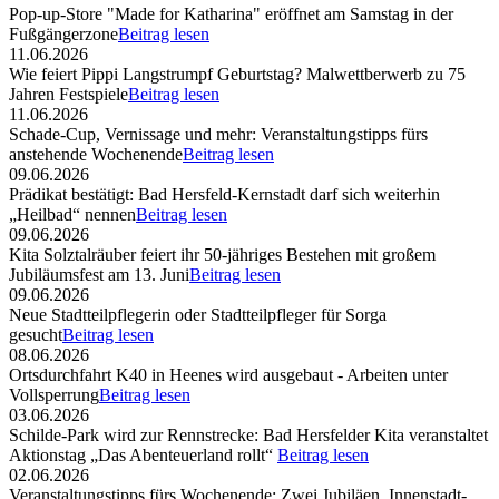
Pop-up-Store "Made for Katharina" eröffnet am Samstag in der
Fußgängerzone
Beitrag lesen
11.06.2026
Wie feiert Pippi Langstrumpf Geburtstag? Malwettberwerb zu 75
Jahren Festspiele
Beitrag lesen
11.06.2026
Schade-Cup, Vernissage und mehr: Veranstaltungstipps fürs
anstehende Wochenende
Beitrag lesen
09.06.2026
Prädikat bestätigt: Bad Hersfeld-Kernstadt darf sich weiterhin
„Heilbad“ nennen
Beitrag lesen
09.06.2026
Kita Solztalräuber feiert ihr 50-jähriges Bestehen mit großem
Jubiläumsfest am 13. Juni
Beitrag lesen
09.06.2026
Neue Stadtteilpflegerin oder Stadtteilpfleger für Sorga
gesucht
Beitrag lesen
08.06.2026
Ortsdurchfahrt K40 in Heenes wird ausgebaut - Arbeiten unter
Vollsperrung
Beitrag lesen
03.06.2026
Schilde-Park wird zur Rennstrecke: Bad Hersfelder Kita veranstaltet
Aktionstag „Das Abenteuerland rollt“
Beitrag lesen
02.06.2026
Veranstaltungstipps fürs Wochenende: Zwei Jubiläen, Innenstadt-