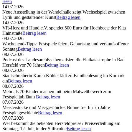
lesen
14.07.2026
Neue Ausstellung in der Wandelhalle zeigt Wechselspiel zwischen
Lyrik und gestaltender Kunst
Beitrag lesen
14.07.2026
VR-Herz und Hand e.V. spendet 500 Euro für Hochbeete der Kita
Hainstraße
Beitrag lesen
09.07.2026
Wochenend-Tipps: Festspiele feiern Geburtstag und verkaufsoffener
Sonntag
Beitrag lesen
08.07.2026
Podcast des Landesarchivs thematisiert die Flutkatastrophe in Bad
Hersfeld vor 70 Jahren
Beitrag lesen
08.07.2026
Stadtschreiberin Karen Köhler lädt zu Familienlesung im Kurpark
ein
Beitrag lesen
08.07.2026
Mehr als 70 Kinder machen mit beim Malwettbewerb zum
Festspieljubiläum
Beitrag lesen
07.07.2026
Meisterstücke und Missgeschicke: Bühne frei für 75 Jahre
Festspielgeschichte
Beitrag lesen
07.07.2026
Wer bekommt die beliebten Hersfeldpreise? Preisverleihung am
Sonntag, 12. Juli, in der Stiftsruine
Beitrag lesen