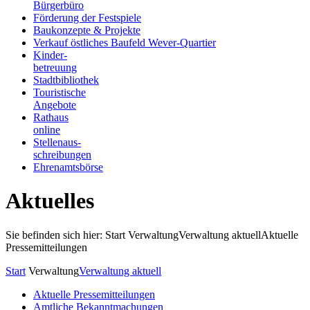
Bürgerbüro
Förderung der Festspiele
Baukonzepte & Projekte
Verkauf östliches Baufeld Wever-Quartier
Kinder-
betreuung
Stadtbibliothek
Touristische
Angebote
Rathaus
online
Stellenaus-
schreibungen
Ehrenamtsbörse
Aktuelles
Sie befinden sich hier: Start
Verwaltung
Verwaltung aktuell
Aktuelle
Pressemitteilungen
Start
Verwaltung
Verwaltung aktuell
Aktuelle Pressemitteilungen
Amtliche Bekanntmachungen