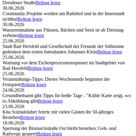
Dresdener Straße
Beitrag lesen
30.06.2026
Community-Projekte werden am Bahnhof und in der Innenstadt
sichtbar
Beitrag lesen
30.06.2026
Wasserentnahme aus Flüssen, Bächen und Seen ist ab Dienstag
verboten
Beitrag lesen
25.06.2026
Stadt Bad Hersfeld und Gesellschaft der Freunde der Stiftsruine
gedenken dem ersten Intendanten Johannes Klein
Beitrag lesen
25.06.2026
Warnung vor dem Eichenprozessionsspinner im Stadtgebiet von
Bad Hersfeld
Beitrag lesen
25.06.2026
Veranstaltungs-Tipps: Dieses Wochenende beginnen die
Festspiele
Beitrag lesen
24.06.2026
Gesundheitsamt gibt Tipps für heiße Tage - "Kühle Karte zeigt, wo
es Abkühlung gibt
Beitrag lesen
23.06.2026
Kita Solztalräuber feierte mit vielen Gästen ihr 50-jähriges
Bestehen
Beitrag lesen
18.06.2026
Sperrung der Bismarckstraße Ost bleibt bestehen; Geh- und
Radwege gesperrt
Beitrag lesen