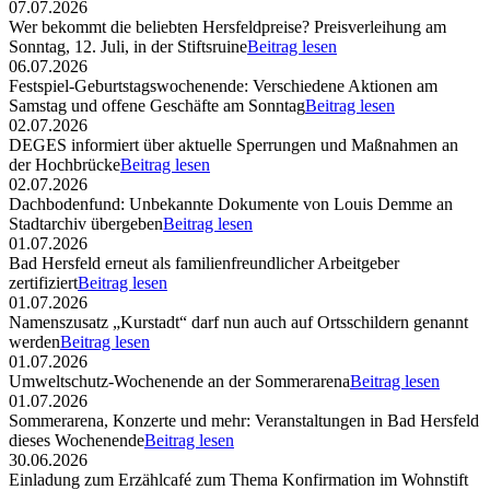
07.07.2026
Wer bekommt die beliebten Hersfeldpreise? Preisverleihung am
Sonntag, 12. Juli, in der Stiftsruine
Beitrag lesen
06.07.2026
Festspiel-Geburtstagswochenende: Verschiedene Aktionen am
Samstag und offene Geschäfte am Sonntag
Beitrag lesen
02.07.2026
DEGES informiert über aktuelle Sperrungen und Maßnahmen an
der Hochbrücke
Beitrag lesen
02.07.2026
Dachbodenfund: Unbekannte Dokumente von Louis Demme an
Stadtarchiv übergeben
Beitrag lesen
01.07.2026
Bad Hersfeld erneut als familienfreundlicher Arbeitgeber
zertifiziert
Beitrag lesen
01.07.2026
Namenszusatz „Kurstadt“ darf nun auch auf Ortsschildern genannt
werden
Beitrag lesen
01.07.2026
Umweltschutz-Wochenende an der Sommerarena
Beitrag lesen
01.07.2026
Sommerarena, Konzerte und mehr: Veranstaltungen in Bad Hersfeld
dieses Wochenende
Beitrag lesen
30.06.2026
Einladung zum Erzählcafé zum Thema Konfirmation im Wohnstift