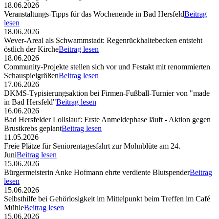
18.06.2026
Veranstaltungs-Tipps für das Wochenende in Bad Hersfeld
Beitrag
lesen
18.06.2026
Wever-Areal als Schwammstadt: Regenrückhaltebecken entsteht
östlich der Kirche
Beitrag lesen
18.06.2026
Community-Projekte stellen sich vor und Festakt mit renommierten
Schauspielgrößen
Beitrag lesen
17.06.2026
DKMS-Typisierungsaktion bei Firmen-Fußball-Turnier von "made
in Bad Hersfeld"
Beitrag lesen
16.06.2026
Bad Hersfelder Lollslauf: Erste Anmeldephase läuft - Aktion gegen
Brustkrebs geplant
Beitrag lesen
11.05.2026
Freie Plätze für Seniorentagesfahrt zur Mohnblüte am 24.
Juni
Beitrag lesen
15.06.2026
Bürgermeisterin Anke Hofmann ehrte verdiente Blutspender
Beitrag
lesen
15.06.2026
Selbsthilfe bei Gehörlosigkeit im Mittelpunkt beim Treffen im Café
Mühle
Beitrag lesen
15.06.2026