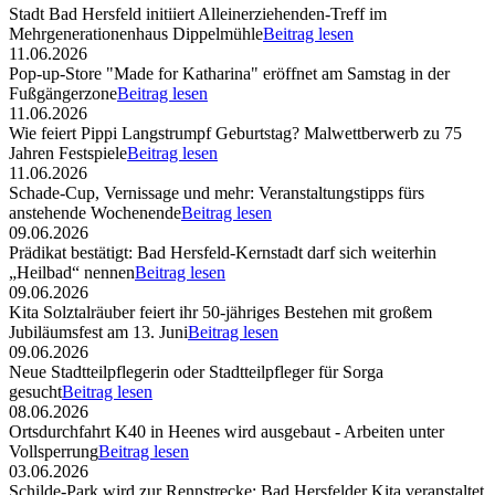
Stadt Bad Hersfeld initiiert Alleinerziehenden-Treff im
Mehrgenerationenhaus Dippelmühle
Beitrag lesen
11.06.2026
Pop-up-Store "Made for Katharina" eröffnet am Samstag in der
Fußgängerzone
Beitrag lesen
11.06.2026
Wie feiert Pippi Langstrumpf Geburtstag? Malwettberwerb zu 75
Jahren Festspiele
Beitrag lesen
11.06.2026
Schade-Cup, Vernissage und mehr: Veranstaltungstipps fürs
anstehende Wochenende
Beitrag lesen
09.06.2026
Prädikat bestätigt: Bad Hersfeld-Kernstadt darf sich weiterhin
„Heilbad“ nennen
Beitrag lesen
09.06.2026
Kita Solztalräuber feiert ihr 50-jähriges Bestehen mit großem
Jubiläumsfest am 13. Juni
Beitrag lesen
09.06.2026
Neue Stadtteilpflegerin oder Stadtteilpfleger für Sorga
gesucht
Beitrag lesen
08.06.2026
Ortsdurchfahrt K40 in Heenes wird ausgebaut - Arbeiten unter
Vollsperrung
Beitrag lesen
03.06.2026
Schilde-Park wird zur Rennstrecke: Bad Hersfelder Kita veranstaltet