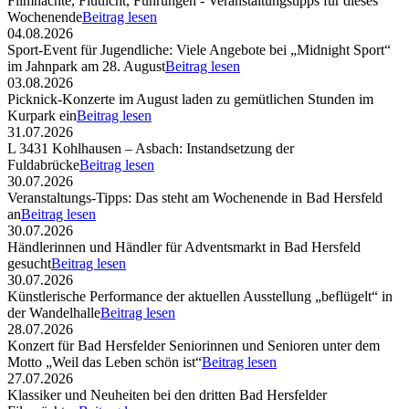
Filmnächte, Flutlicht, Führungen - Veranstaltungstipps für dieses
Wochenende
Beitrag lesen
04.08.2026
Sport-Event für Jugendliche: Viele Angebote bei „Midnight Sport“
im Jahnpark am 28. August
Beitrag lesen
03.08.2026
Picknick-Konzerte im August laden zu gemütlichen Stunden im
Kurpark ein
Beitrag lesen
31.07.2026
L 3431 Kohlhausen – Asbach: Instandsetzung der
Fuldabrücke
Beitrag lesen
30.07.2026
Veranstaltungs-Tipps: Das steht am Wochenende in Bad Hersfeld
an
Beitrag lesen
30.07.2026
Händlerinnen und Händler für Adventsmarkt in Bad Hersfeld
gesucht
Beitrag lesen
30.07.2026
Künstlerische Performance der aktuellen Ausstellung „beflügelt“ in
der Wandelhalle
Beitrag lesen
28.07.2026
Konzert für Bad Hersfelder Seniorinnen und Senioren unter dem
Motto „Weil das Leben schön ist“
Beitrag lesen
27.07.2026
Klassiker und Neuheiten bei den dritten Bad Hersfelder