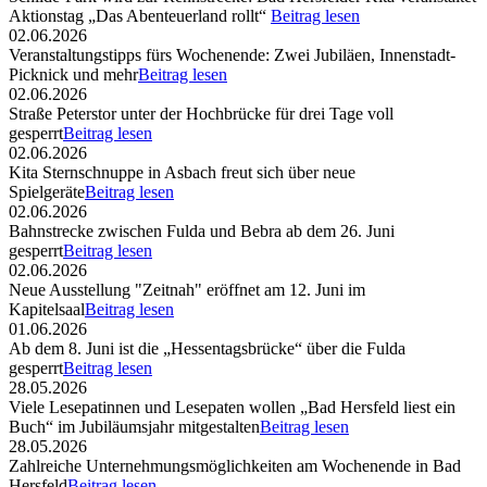
Aktionstag „Das Abenteuerland rollt“
Beitrag lesen
02.06.2026
Veranstaltungstipps fürs Wochenende: Zwei Jubiläen, Innenstadt-
Picknick und mehr
Beitrag lesen
02.06.2026
Straße Peterstor unter der Hochbrücke für drei Tage voll
gesperrt
Beitrag lesen
02.06.2026
Kita Sternschnuppe in Asbach freut sich über neue
Spielgeräte
Beitrag lesen
02.06.2026
Bahnstrecke zwischen Fulda und Bebra ab dem 26. Juni
gesperrt
Beitrag lesen
02.06.2026
Neue Ausstellung "Zeitnah" eröffnet am 12. Juni im
Kapitelsaal
Beitrag lesen
01.06.2026
Ab dem 8. Juni ist die „Hessentagsbrücke“ über die Fulda
gesperrt
Beitrag lesen
28.05.2026
Viele Lesepatinnen und Lesepaten wollen „Bad Hersfeld liest ein
Buch“ im Jubiläumsjahr mitgestalten
Beitrag lesen
28.05.2026
Zahlreiche Unternehmungsmöglichkeiten am Wochenende in Bad
Hersfeld
Beitrag lesen