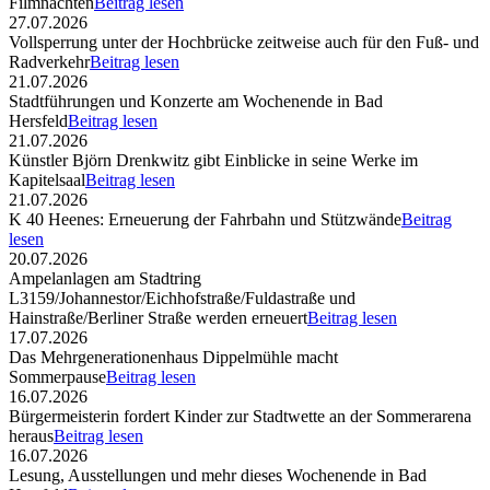
Filmnächten
Beitrag lesen
27.07.2026
Vollsperrung unter der Hochbrücke zeitweise auch für den Fuß- und
Radverkehr
Beitrag lesen
21.07.2026
Stadtführungen und Konzerte am Wochenende in Bad
Hersfeld
Beitrag lesen
21.07.2026
Künstler Björn Drenkwitz gibt Einblicke in seine Werke im
Kapitelsaal
Beitrag lesen
21.07.2026
K 40 Heenes: Erneuerung der Fahrbahn und Stützwände
Beitrag
lesen
20.07.2026
Ampelanlagen am Stadtring
L3159/Johannestor/Eichhofstraße/Fuldastraße und
Hainstraße/Berliner Straße werden erneuert
Beitrag lesen
17.07.2026
Das Mehrgenerationenhaus Dippelmühle macht
Sommerpause
Beitrag lesen
16.07.2026
Bürgermeisterin fordert Kinder zur Stadtwette an der Sommerarena
heraus
Beitrag lesen
16.07.2026
Lesung, Ausstellungen und mehr dieses Wochenende in Bad