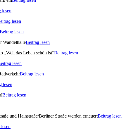
ark ein
Beitrag lesen
g lesen
eitrag lesen
Beitrag lesen
er Wandelhalle
Beitrag lesen
o „Weil das Leben schön ist“
Beitrag lesen
eitrag lesen
 Radverkehr
Beitrag lesen
g lesen
al
Beitrag lesen
n
raße und Hainstraße/Berliner Straße werden erneuert
Beitrag lesen
 lesen