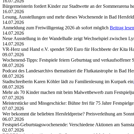
16.07.2026
Bürgermeisterin fordert Kinder zur Stadtwette an der Sommerarena h
16.07.2026
Lesung, Ausstellungen und mehr dieses Wochenende in Bad Hersfeld
14.07.2026
Anmeldung zum Freiwilligentag 2026 ab sofort möglich
Beitrag lese
14.07.2026
Neue Ausstellung in der Wandelhalle zeigt Wechselspiel zwischen Lyr
14.07.2026
VR-Herz und Hand e.V. spendet 500 Euro für Hochbeete der Kita Ha
09.07.2026
Wochenend-Tipps: Festspiele feiern Geburtstag und verkaufsoffener 
08.07.2026
Podcast des Landesarchivs thematisiert die Flutkatastrophe in Bad He
08.07.2026
Stadtschreiberin Karen Köhler lädt zu Familienlesung im Kurpark ein
08.07.2026
Mehr als 70 Kinder machen mit beim Malwettbewerb zum Festspielj
07.07.2026
Meisterstücke und Missgeschicke: Bühne frei für 75 Jahre Festspielge
07.07.2026
Wer bekommt die beliebten Hersfeldpreise? Preisverleihung am Sonntag,
06.07.2026
Festspiel-Geburtstagswochenende: Verschiedene Aktionen am Samst
02.07.2026