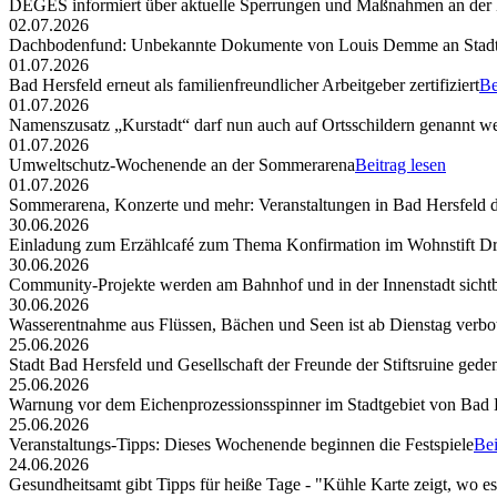
DEGES informiert über aktuelle Sperrungen und Maßnahmen an der
02.07.2026
Dachbodenfund: Unbekannte Dokumente von Louis Demme an Stadt
01.07.2026
Bad Hersfeld erneut als familienfreundlicher Arbeitgeber zertifiziert
Be
01.07.2026
Namenszusatz „Kurstadt“ darf nun auch auf Ortsschildern genannt w
01.07.2026
Umweltschutz-Wochenende an der Sommerarena
Beitrag lesen
01.07.2026
Sommerarena, Konzerte und mehr: Veranstaltungen in Bad Hersfeld
30.06.2026
Einladung zum Erzählcafé zum Thema Konfirmation im Wohnstift Dr
30.06.2026
Community-Projekte werden am Bahnhof und in der Innenstadt sicht
30.06.2026
Wasserentnahme aus Flüssen, Bächen und Seen ist ab Dienstag verbo
25.06.2026
Stadt Bad Hersfeld und Gesellschaft der Freunde der Stiftsruine ged
25.06.2026
Warnung vor dem Eichenprozessionsspinner im Stadtgebiet von Bad 
25.06.2026
Veranstaltungs-Tipps: Dieses Wochenende beginnen die Festspiele
Bei
24.06.2026
Gesundheitsamt gibt Tipps für heiße Tage - "Kühle Karte zeigt, wo e