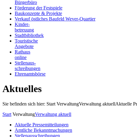
Bürgerbüro
Förderung der Festspiele
Baukonzepte & Projekte
Verkauf östliches Baufeld Wever-Quartier
Kinder-
betreuung
Stadtbibliothek
Touristische
Angebote
Rathaus
online
Stellenaus-
schreibungen
Ehrenamtsbörse
Aktuelles
Sie befinden sich hier: Start
Verwaltung
Verwaltung aktuell
Aktuelle P
Start
Verwaltung
Verwaltung aktuell
Aktuelle Pressemitteilungen
Amtliche Bekanntmachungen
Stellenausschreibungen