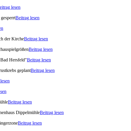
eitrag lesen
gesperrt
Beitrag lesen
en
ch der Kirche
Beitrag lesen
chauspielgrößen
Beitrag lesen
 Bad Hersfeld"
Beitrag lesen
rustkrebs geplant
Beitrag lesen
 lesen
esen
Mühle
Beitrag lesen
ionenhaus Dippelmühle
Beitrag lesen
gängerzone
Beitrag lesen