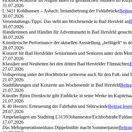
Picknick-Konzerte im August laden zu gemütlichen Stunden im Kurp
31.07.2026
L 3431 Kohlhausen – Asbach: Instandsetzung der Fuldabrücke
Beitra
30.07.2026
Veranstaltungs-Tipps: Das steht am Wochenende in Bad Hersfeld an
B
30.07.2026
Händlerinnen und Händler für Adventsmarkt in Bad Hersfeld gesucht
30.07.2026
Künstlerische Performance der aktuellen Ausstellung „beflügelt“ in d
28.07.2026
Konzert für Bad Hersfelder Seniorinnen und Senioren unter dem Mott
27.07.2026
Klassiker und Neuheiten bei den dritten Bad Hersfelder Filmnächten
B
27.07.2026
Vollsperrung unter der Hochbrücke zeitweise auch für den Fuß- und
21.07.2026
Stadtführungen und Konzerte am Wochenende in Bad Hersfeld
Beitra
21.07.2026
Künstler Björn Drenkwitz gibt Einblicke in seine Werke im Kapitelsa
21.07.2026
K 40 Heenes: Erneuerung der Fahrbahn und Stützwände
Beitrag lese
20.07.2026
Ampelanlagen am Stadtring L3159/Johannestor/Eichhofstraße/Fuldast
17.07.2026
Das Mehrgenerationenhaus Dippelmühle macht Sommerpause
Beitrag