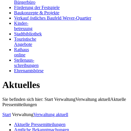
Bürgerbüro
Förderung der Festspiele
Baukonzepte & Projekte
Verkauf östliches Baufeld Wever-Quartier
Kinder-
betreuung
Stadtbibliothek
Touristische
Angebote
Rathaus
online
Stellenaus-
schreibungen
Ehrenamtsbörse
Aktuelles
Sie befinden sich hier: Start
Verwaltung
Verwaltung aktuell
Aktuelle
Pressemitteilungen
Start
Verwaltung
Verwaltung aktuell
Aktuelle Pressemitteilungen
Amtliche Bekanntmachungen