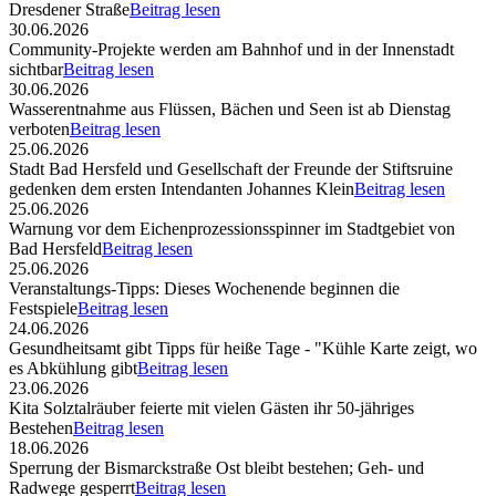
Dresdener Straße
Beitrag lesen
30.06.2026
Community-Projekte werden am Bahnhof und in der Innenstadt
sichtbar
Beitrag lesen
30.06.2026
Wasserentnahme aus Flüssen, Bächen und Seen ist ab Dienstag
verboten
Beitrag lesen
25.06.2026
Stadt Bad Hersfeld und Gesellschaft der Freunde der Stiftsruine
gedenken dem ersten Intendanten Johannes Klein
Beitrag lesen
25.06.2026
Warnung vor dem Eichenprozessionsspinner im Stadtgebiet von
Bad Hersfeld
Beitrag lesen
25.06.2026
Veranstaltungs-Tipps: Dieses Wochenende beginnen die
Festspiele
Beitrag lesen
24.06.2026
Gesundheitsamt gibt Tipps für heiße Tage - "Kühle Karte zeigt, wo
es Abkühlung gibt
Beitrag lesen
23.06.2026
Kita Solztalräuber feierte mit vielen Gästen ihr 50-jähriges
Bestehen
Beitrag lesen
18.06.2026
Sperrung der Bismarckstraße Ost bleibt bestehen; Geh- und
Radwege gesperrt
Beitrag lesen