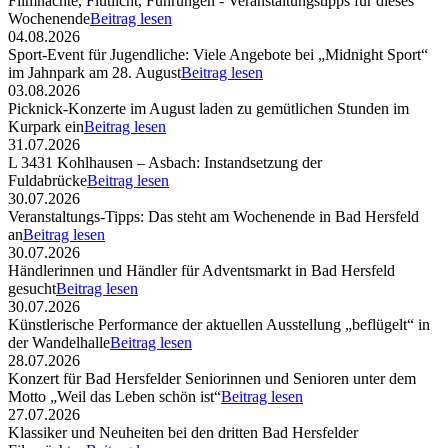
Filmnächte, Flutlicht, Führungen - Veranstaltungstipps für dieses
Wochenende
Beitrag lesen
04.08.2026
Sport-Event für Jugendliche: Viele Angebote bei „Midnight Sport“
im Jahnpark am 28. August
Beitrag lesen
03.08.2026
Picknick-Konzerte im August laden zu gemütlichen Stunden im
Kurpark ein
Beitrag lesen
31.07.2026
L 3431 Kohlhausen – Asbach: Instandsetzung der
Fuldabrücke
Beitrag lesen
30.07.2026
Veranstaltungs-Tipps: Das steht am Wochenende in Bad Hersfeld
an
Beitrag lesen
30.07.2026
Händlerinnen und Händler für Adventsmarkt in Bad Hersfeld
gesucht
Beitrag lesen
30.07.2026
Künstlerische Performance der aktuellen Ausstellung „beflügelt“ in
der Wandelhalle
Beitrag lesen
28.07.2026
Konzert für Bad Hersfelder Seniorinnen und Senioren unter dem
Motto „Weil das Leben schön ist“
Beitrag lesen
27.07.2026
Klassiker und Neuheiten bei den dritten Bad Hersfelder