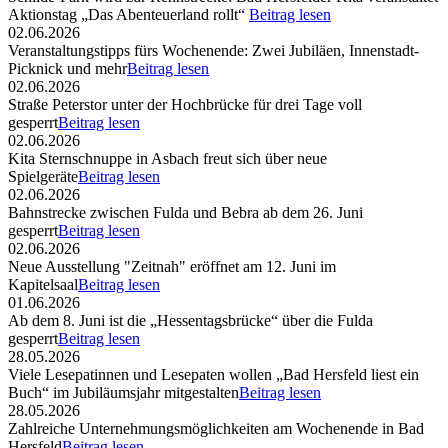
Aktionstag „Das Abenteuerland rollt“
Beitrag lesen
02.06.2026
Veranstaltungstipps fürs Wochenende: Zwei Jubiläen, Innenstadt-
Picknick und mehr
Beitrag lesen
02.06.2026
Straße Peterstor unter der Hochbrücke für drei Tage voll
gesperrt
Beitrag lesen
02.06.2026
Kita Sternschnuppe in Asbach freut sich über neue
Spielgeräte
Beitrag lesen
02.06.2026
Bahnstrecke zwischen Fulda und Bebra ab dem 26. Juni
gesperrt
Beitrag lesen
02.06.2026
Neue Ausstellung "Zeitnah" eröffnet am 12. Juni im
Kapitelsaal
Beitrag lesen
01.06.2026
Ab dem 8. Juni ist die „Hessentagsbrücke“ über die Fulda
gesperrt
Beitrag lesen
28.05.2026
Viele Lesepatinnen und Lesepaten wollen „Bad Hersfeld liest ein
Buch“ im Jubiläumsjahr mitgestalten
Beitrag lesen
28.05.2026
Zahlreiche Unternehmungsmöglichkeiten am Wochenende in Bad
Hersfeld
Beitrag lesen