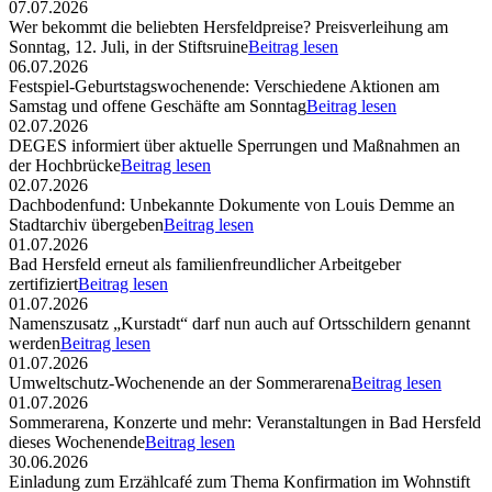
07.07.2026
Wer bekommt die beliebten Hersfeldpreise? Preisverleihung am
Sonntag, 12. Juli, in der Stiftsruine
Beitrag lesen
06.07.2026
Festspiel-Geburtstagswochenende: Verschiedene Aktionen am
Samstag und offene Geschäfte am Sonntag
Beitrag lesen
02.07.2026
DEGES informiert über aktuelle Sperrungen und Maßnahmen an
der Hochbrücke
Beitrag lesen
02.07.2026
Dachbodenfund: Unbekannte Dokumente von Louis Demme an
Stadtarchiv übergeben
Beitrag lesen
01.07.2026
Bad Hersfeld erneut als familienfreundlicher Arbeitgeber
zertifiziert
Beitrag lesen
01.07.2026
Namenszusatz „Kurstadt“ darf nun auch auf Ortsschildern genannt
werden
Beitrag lesen
01.07.2026
Umweltschutz-Wochenende an der Sommerarena
Beitrag lesen
01.07.2026
Sommerarena, Konzerte und mehr: Veranstaltungen in Bad Hersfeld
dieses Wochenende
Beitrag lesen
30.06.2026
Einladung zum Erzählcafé zum Thema Konfirmation im Wohnstift