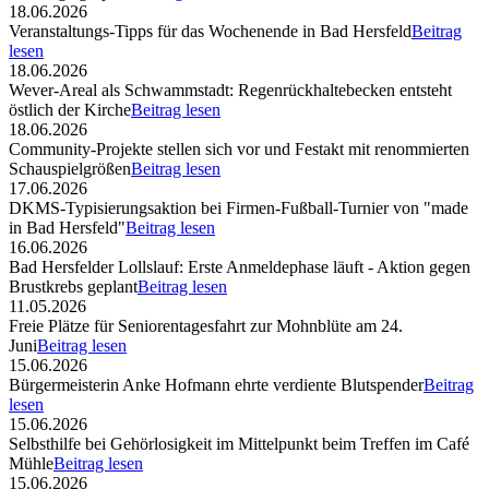
18.06.2026
Veranstaltungs-Tipps für das Wochenende in Bad Hersfeld
Beitrag
lesen
18.06.2026
Wever-Areal als Schwammstadt: Regenrückhaltebecken entsteht
östlich der Kirche
Beitrag lesen
18.06.2026
Community-Projekte stellen sich vor und Festakt mit renommierten
Schauspielgrößen
Beitrag lesen
17.06.2026
DKMS-Typisierungsaktion bei Firmen-Fußball-Turnier von "made
in Bad Hersfeld"
Beitrag lesen
16.06.2026
Bad Hersfelder Lollslauf: Erste Anmeldephase läuft - Aktion gegen
Brustkrebs geplant
Beitrag lesen
11.05.2026
Freie Plätze für Seniorentagesfahrt zur Mohnblüte am 24.
Juni
Beitrag lesen
15.06.2026
Bürgermeisterin Anke Hofmann ehrte verdiente Blutspender
Beitrag
lesen
15.06.2026
Selbsthilfe bei Gehörlosigkeit im Mittelpunkt beim Treffen im Café
Mühle
Beitrag lesen
15.06.2026