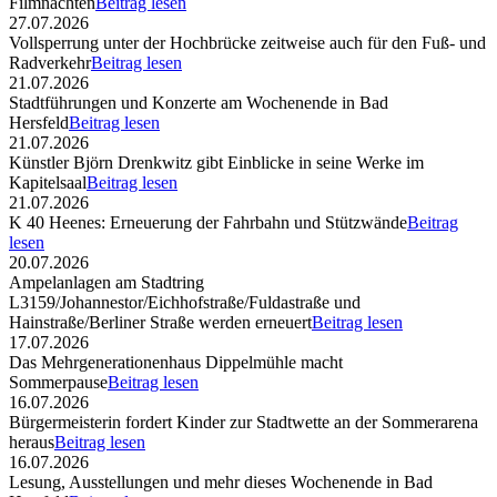
Filmnächten
Beitrag lesen
27.07.2026
Vollsperrung unter der Hochbrücke zeitweise auch für den Fuß- und
Radverkehr
Beitrag lesen
21.07.2026
Stadtführungen und Konzerte am Wochenende in Bad
Hersfeld
Beitrag lesen
21.07.2026
Künstler Björn Drenkwitz gibt Einblicke in seine Werke im
Kapitelsaal
Beitrag lesen
21.07.2026
K 40 Heenes: Erneuerung der Fahrbahn und Stützwände
Beitrag
lesen
20.07.2026
Ampelanlagen am Stadtring
L3159/Johannestor/Eichhofstraße/Fuldastraße und
Hainstraße/Berliner Straße werden erneuert
Beitrag lesen
17.07.2026
Das Mehrgenerationenhaus Dippelmühle macht
Sommerpause
Beitrag lesen
16.07.2026
Bürgermeisterin fordert Kinder zur Stadtwette an der Sommerarena
heraus
Beitrag lesen
16.07.2026
Lesung, Ausstellungen und mehr dieses Wochenende in Bad