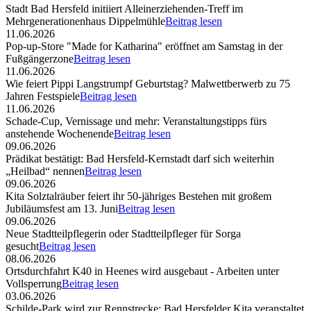
Stadt Bad Hersfeld initiiert Alleinerziehenden-Treff im
Mehrgenerationenhaus Dippelmühle
Beitrag lesen
11.06.2026
Pop-up-Store "Made for Katharina" eröffnet am Samstag in der
Fußgängerzone
Beitrag lesen
11.06.2026
Wie feiert Pippi Langstrumpf Geburtstag? Malwettberwerb zu 75
Jahren Festspiele
Beitrag lesen
11.06.2026
Schade-Cup, Vernissage und mehr: Veranstaltungstipps fürs
anstehende Wochenende
Beitrag lesen
09.06.2026
Prädikat bestätigt: Bad Hersfeld-Kernstadt darf sich weiterhin
„Heilbad“ nennen
Beitrag lesen
09.06.2026
Kita Solztalräuber feiert ihr 50-jähriges Bestehen mit großem
Jubiläumsfest am 13. Juni
Beitrag lesen
09.06.2026
Neue Stadtteilpflegerin oder Stadtteilpfleger für Sorga
gesucht
Beitrag lesen
08.06.2026
Ortsdurchfahrt K40 in Heenes wird ausgebaut - Arbeiten unter
Vollsperrung
Beitrag lesen
03.06.2026
Schilde-Park wird zur Rennstrecke: Bad Hersfelder Kita veranstaltet