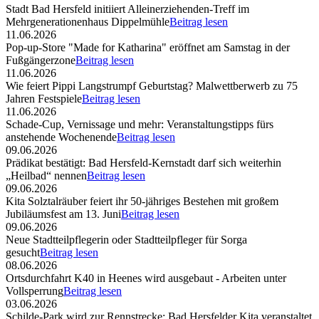
Stadt Bad Hersfeld initiiert Alleinerziehenden-Treff im
Mehrgenerationenhaus Dippelmühle
Beitrag lesen
11.06.2026
Pop-up-Store "Made for Katharina" eröffnet am Samstag in der
Fußgängerzone
Beitrag lesen
11.06.2026
Wie feiert Pippi Langstrumpf Geburtstag? Malwettberwerb zu 75
Jahren Festspiele
Beitrag lesen
11.06.2026
Schade-Cup, Vernissage und mehr: Veranstaltungstipps fürs
anstehende Wochenende
Beitrag lesen
09.06.2026
Prädikat bestätigt: Bad Hersfeld-Kernstadt darf sich weiterhin
„Heilbad“ nennen
Beitrag lesen
09.06.2026
Kita Solztalräuber feiert ihr 50-jähriges Bestehen mit großem
Jubiläumsfest am 13. Juni
Beitrag lesen
09.06.2026
Neue Stadtteilpflegerin oder Stadtteilpfleger für Sorga
gesucht
Beitrag lesen
08.06.2026
Ortsdurchfahrt K40 in Heenes wird ausgebaut - Arbeiten unter
Vollsperrung
Beitrag lesen
03.06.2026
Schilde-Park wird zur Rennstrecke: Bad Hersfelder Kita veranstaltet