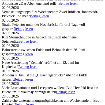
Aktionstag „Das Abenteuerland rollt“
Beitrag lesen
02.06.2026
Veranstaltungstipps fürs Wochenende: Zwei Jubiläen, Innenstadt-
Picknick und mehr
Beitrag lesen
02.06.2026
Straße Peterstor unter der Hochbrücke für drei Tage voll
gesperrt
Beitrag lesen
02.06.2026
Kita Sternschnuppe in Asbach freut sich über neue
Spielgeräte
Beitrag lesen
02.06.2026
Bahnstrecke zwischen Fulda und Bebra ab dem 26. Juni
gesperrt
Beitrag lesen
02.06.2026
Neue Ausstellung "Zeitnah" eröffnet am 12. Juni im
Kapitelsaal
Beitrag lesen
01.06.2026
Ab dem 8. Juni ist die „Hessentagsbrücke“ über die Fulda
gesperrt
Beitrag lesen
28.05.2026
Viele Lesepatinnen und Lesepaten wollen „Bad Hersfeld liest ein
Buch“ im Jubiläumsjahr mitgestalten
Beitrag lesen
28.05.2026
Zahlreiche Unternehmungsmöglichkeiten am Wochenende in Bad
Hersfeld
Beitrag lesen