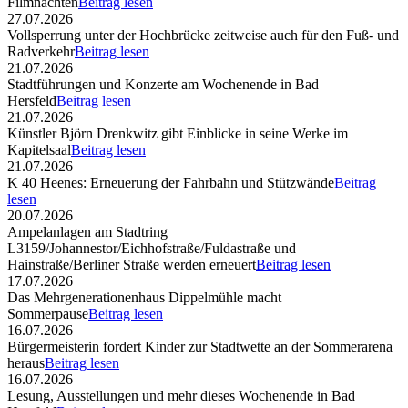
Filmnächten
Beitrag lesen
27.07.2026
Vollsperrung unter der Hochbrücke zeitweise auch für den Fuß- und
Radverkehr
Beitrag lesen
21.07.2026
Stadtführungen und Konzerte am Wochenende in Bad
Hersfeld
Beitrag lesen
21.07.2026
Künstler Björn Drenkwitz gibt Einblicke in seine Werke im
Kapitelsaal
Beitrag lesen
21.07.2026
K 40 Heenes: Erneuerung der Fahrbahn und Stützwände
Beitrag
lesen
20.07.2026
Ampelanlagen am Stadtring
L3159/Johannestor/Eichhofstraße/Fuldastraße und
Hainstraße/Berliner Straße werden erneuert
Beitrag lesen
17.07.2026
Das Mehrgenerationenhaus Dippelmühle macht
Sommerpause
Beitrag lesen
16.07.2026
Bürgermeisterin fordert Kinder zur Stadtwette an der Sommerarena
heraus
Beitrag lesen
16.07.2026
Lesung, Ausstellungen und mehr dieses Wochenende in Bad