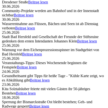
Dresdener Straße
Beitrag lesen
30.06.2026
Community-Projekte werden am Bahnhof und in der Innenstadt
sichtbar
Beitrag lesen
30.06.2026
Wasserentnahme aus Flüssen, Bächen und Seen ist ab Dienstag
verboten
Beitrag lesen
25.06.2026
Stadt Bad Hersfeld und Gesellschaft der Freunde der Stiftsruine
gedenken dem ersten Intendanten Johannes Klein
Beitrag lesen
25.06.2026
Warnung vor dem Eichenprozessionsspinner im Stadtgebiet von
Bad Hersfeld
Beitrag lesen
25.06.2026
Veranstaltungs-Tipps: Dieses Wochenende beginnen die
Festspiele
Beitrag lesen
24.06.2026
Gesundheitsamt gibt Tipps für heiße Tage - "Kühle Karte zeigt, wo
es Abkühlung gibt
Beitrag lesen
23.06.2026
Kita Solztalräuber feierte mit vielen Gästen ihr 50-jähriges
Bestehen
Beitrag lesen
18.06.2026
Sperrung der Bismarckstraße Ost bleibt bestehen; Geh- und
Radwege gesperrt
Beitrag lesen