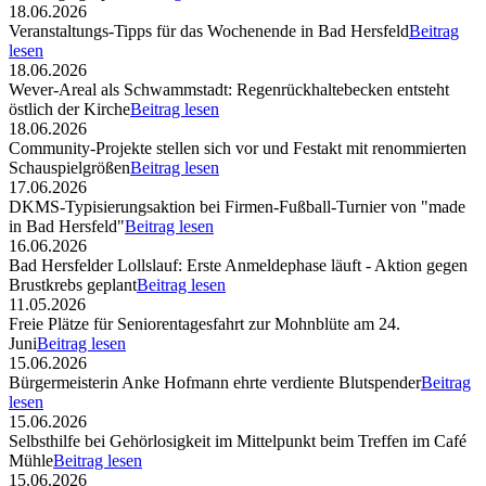
18.06.2026
Veranstaltungs-Tipps für das Wochenende in Bad Hersfeld
Beitrag
lesen
18.06.2026
Wever-Areal als Schwammstadt: Regenrückhaltebecken entsteht
östlich der Kirche
Beitrag lesen
18.06.2026
Community-Projekte stellen sich vor und Festakt mit renommierten
Schauspielgrößen
Beitrag lesen
17.06.2026
DKMS-Typisierungsaktion bei Firmen-Fußball-Turnier von "made
in Bad Hersfeld"
Beitrag lesen
16.06.2026
Bad Hersfelder Lollslauf: Erste Anmeldephase läuft - Aktion gegen
Brustkrebs geplant
Beitrag lesen
11.05.2026
Freie Plätze für Seniorentagesfahrt zur Mohnblüte am 24.
Juni
Beitrag lesen
15.06.2026
Bürgermeisterin Anke Hofmann ehrte verdiente Blutspender
Beitrag
lesen
15.06.2026
Selbsthilfe bei Gehörlosigkeit im Mittelpunkt beim Treffen im Café
Mühle
Beitrag lesen
15.06.2026