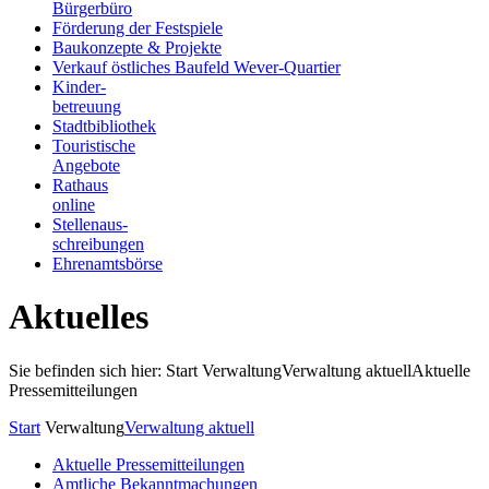
Bürgerbüro
Förderung der Festspiele
Baukonzepte & Projekte
Verkauf östliches Baufeld Wever-Quartier
Kinder-
betreuung
Stadtbibliothek
Touristische
Angebote
Rathaus
online
Stellenaus-
schreibungen
Ehrenamtsbörse
Aktuelles
Sie befinden sich hier: Start
Verwaltung
Verwaltung aktuell
Aktuelle
Pressemitteilungen
Start
Verwaltung
Verwaltung aktuell
Aktuelle Pressemitteilungen
Amtliche Bekanntmachungen