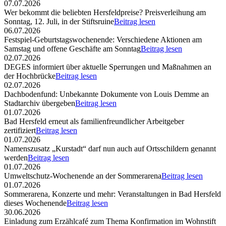
07.07.2026
Wer bekommt die beliebten Hersfeldpreise? Preisverleihung am
Sonntag, 12. Juli, in der Stiftsruine
Beitrag lesen
06.07.2026
Festspiel-Geburtstagswochenende: Verschiedene Aktionen am
Samstag und offene Geschäfte am Sonntag
Beitrag lesen
02.07.2026
DEGES informiert über aktuelle Sperrungen und Maßnahmen an
der Hochbrücke
Beitrag lesen
02.07.2026
Dachbodenfund: Unbekannte Dokumente von Louis Demme an
Stadtarchiv übergeben
Beitrag lesen
01.07.2026
Bad Hersfeld erneut als familienfreundlicher Arbeitgeber
zertifiziert
Beitrag lesen
01.07.2026
Namenszusatz „Kurstadt“ darf nun auch auf Ortsschildern genannt
werden
Beitrag lesen
01.07.2026
Umweltschutz-Wochenende an der Sommerarena
Beitrag lesen
01.07.2026
Sommerarena, Konzerte und mehr: Veranstaltungen in Bad Hersfeld
dieses Wochenende
Beitrag lesen
30.06.2026
Einladung zum Erzählcafé zum Thema Konfirmation im Wohnstift