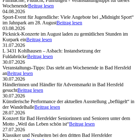
Filmnächte, Flutlicht, Führungen - Veranstaltungstipps für dieses
Wochenende
Beitrag lesen
04.08.2026
Sport-Event für Jugendliche: Viele Angebote bei „Midnight Sport“
im Jahnpark am 28. August
Beitrag lesen
03.08.2026
Picknick-Konzerte im August laden zu gemütlichen Stunden im
Kurpark ein
Beitrag lesen
31.07.2026
L 3431 Kohlhausen – Asbach: Instandsetzung der
Fuldabrücke
Beitrag lesen
30.07.2026
Veranstaltungs-Tipps: Das steht am Wochenende in Bad Hersfeld
an
Beitrag lesen
30.07.2026
Händlerinnen und Händler für Adventsmarkt in Bad Hersfeld
gesucht
Beitrag lesen
30.07.2026
Künstlerische Performance der aktuellen Ausstellung „beflügelt“ in
der Wandelhalle
Beitrag lesen
28.07.2026
Konzert für Bad Hersfelder Seniorinnen und Senioren unter dem
Motto „Weil das Leben schön ist“
Beitrag lesen
27.07.2026
Klassiker und Neuheiten bei den dritten Bad Hersfelder