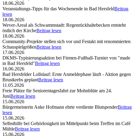
18.06.2026
Veranstaltungs-Tipps für das Wochenende in Bad Hersfeld
Beitrag
lesen
18.06.2026
Wever-Areal als Schwammstadt: Regenrückhaltebecken entsteht
östlich der Kirche
Beitrag lesen
18.06.2026
Community-Projekte stellen sich vor und Festakt mit renommierten
Schauspielgrößen
Beitrag lesen
17.06.2026
DKMS-Typisierungsaktion bei Firmen-Fußball-Turnier von "made
in Bad Hersfeld"
Beitrag lesen
16.06.2026
Bad Hersfelder Lollslauf: Erste Anmeldephase läuft - Aktion gegen
Brustkrebs geplant
Beitrag lesen
11.05.2026
Freie Plätze für Seniorentagesfahrt zur Mohnblüte am 24.
Juni
Beitrag lesen
15.06.2026
Bürgermeisterin Anke Hofmann ehrte verdiente Blutspender
Beitrag
lesen
15.06.2026
Selbsthilfe bei Gehörlosigkeit im Mittelpunkt beim Treffen im Café
Mühle
Beitrag lesen
15.06.2026