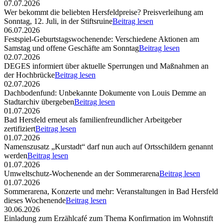
07.07.2026
Wer bekommt die beliebten Hersfeldpreise? Preisverleihung am
Sonntag, 12. Juli, in der Stiftsruine
Beitrag lesen
06.07.2026
Festspiel-Geburtstagswochenende: Verschiedene Aktionen am
Samstag und offene Geschäfte am Sonntag
Beitrag lesen
02.07.2026
DEGES informiert über aktuelle Sperrungen und Maßnahmen an
der Hochbrücke
Beitrag lesen
02.07.2026
Dachbodenfund: Unbekannte Dokumente von Louis Demme an
Stadtarchiv übergeben
Beitrag lesen
01.07.2026
Bad Hersfeld erneut als familienfreundlicher Arbeitgeber
zertifiziert
Beitrag lesen
01.07.2026
Namenszusatz „Kurstadt“ darf nun auch auf Ortsschildern genannt
werden
Beitrag lesen
01.07.2026
Umweltschutz-Wochenende an der Sommerarena
Beitrag lesen
01.07.2026
Sommerarena, Konzerte und mehr: Veranstaltungen in Bad Hersfeld
dieses Wochenende
Beitrag lesen
30.06.2026
Einladung zum Erzählcafé zum Thema Konfirmation im Wohnstift