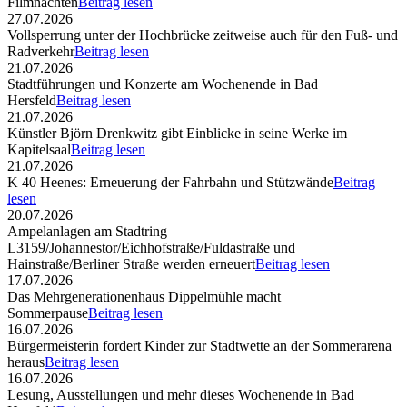
Filmnächten
Beitrag lesen
27.07.2026
Vollsperrung unter der Hochbrücke zeitweise auch für den Fuß- und
Radverkehr
Beitrag lesen
21.07.2026
Stadtführungen und Konzerte am Wochenende in Bad
Hersfeld
Beitrag lesen
21.07.2026
Künstler Björn Drenkwitz gibt Einblicke in seine Werke im
Kapitelsaal
Beitrag lesen
21.07.2026
K 40 Heenes: Erneuerung der Fahrbahn und Stützwände
Beitrag
lesen
20.07.2026
Ampelanlagen am Stadtring
L3159/Johannestor/Eichhofstraße/Fuldastraße und
Hainstraße/Berliner Straße werden erneuert
Beitrag lesen
17.07.2026
Das Mehrgenerationenhaus Dippelmühle macht
Sommerpause
Beitrag lesen
16.07.2026
Bürgermeisterin fordert Kinder zur Stadtwette an der Sommerarena
heraus
Beitrag lesen
16.07.2026
Lesung, Ausstellungen und mehr dieses Wochenende in Bad