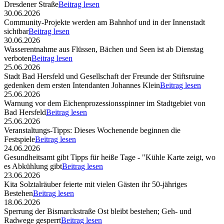
Dresdener Straße
Beitrag lesen
30.06.2026
Community-Projekte werden am Bahnhof und in der Innenstadt
sichtbar
Beitrag lesen
30.06.2026
Wasserentnahme aus Flüssen, Bächen und Seen ist ab Dienstag
verboten
Beitrag lesen
25.06.2026
Stadt Bad Hersfeld und Gesellschaft der Freunde der Stiftsruine
gedenken dem ersten Intendanten Johannes Klein
Beitrag lesen
25.06.2026
Warnung vor dem Eichenprozessionsspinner im Stadtgebiet von
Bad Hersfeld
Beitrag lesen
25.06.2026
Veranstaltungs-Tipps: Dieses Wochenende beginnen die
Festspiele
Beitrag lesen
24.06.2026
Gesundheitsamt gibt Tipps für heiße Tage - "Kühle Karte zeigt, wo
es Abkühlung gibt
Beitrag lesen
23.06.2026
Kita Solztalräuber feierte mit vielen Gästen ihr 50-jähriges
Bestehen
Beitrag lesen
18.06.2026
Sperrung der Bismarckstraße Ost bleibt bestehen; Geh- und
Radwege gesperrt
Beitrag lesen