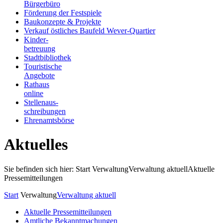
Bürgerbüro
Förderung der Festspiele
Baukonzepte & Projekte
Verkauf östliches Baufeld Wever-Quartier
Kinder-
betreuung
Stadtbibliothek
Touristische
Angebote
Rathaus
online
Stellenaus-
schreibungen
Ehrenamtsbörse
Aktuelles
Sie befinden sich hier: Start
Verwaltung
Verwaltung aktuell
Aktuelle
Pressemitteilungen
Start
Verwaltung
Verwaltung aktuell
Aktuelle Pressemitteilungen
Amtliche Bekanntmachungen