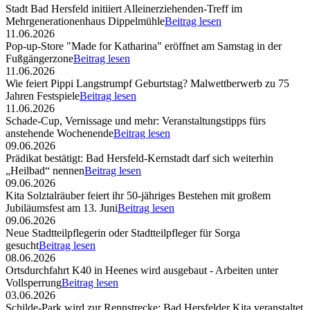
Stadt Bad Hersfeld initiiert Alleinerziehenden-Treff im
Mehrgenerationenhaus Dippelmühle
Beitrag lesen
11.06.2026
Pop-up-Store "Made for Katharina" eröffnet am Samstag in der
Fußgängerzone
Beitrag lesen
11.06.2026
Wie feiert Pippi Langstrumpf Geburtstag? Malwettberwerb zu 75
Jahren Festspiele
Beitrag lesen
11.06.2026
Schade-Cup, Vernissage und mehr: Veranstaltungstipps fürs
anstehende Wochenende
Beitrag lesen
09.06.2026
Prädikat bestätigt: Bad Hersfeld-Kernstadt darf sich weiterhin
„Heilbad“ nennen
Beitrag lesen
09.06.2026
Kita Solztalräuber feiert ihr 50-jähriges Bestehen mit großem
Jubiläumsfest am 13. Juni
Beitrag lesen
09.06.2026
Neue Stadtteilpflegerin oder Stadtteilpfleger für Sorga
gesucht
Beitrag lesen
08.06.2026
Ortsdurchfahrt K40 in Heenes wird ausgebaut - Arbeiten unter
Vollsperrung
Beitrag lesen
03.06.2026
Schilde-Park wird zur Rennstrecke: Bad Hersfelder Kita veranstaltet