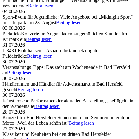
Filmnächte, Flutlicht, Führungen - Veranstaltungstipps für dieses
Wochenende
Beitrag lesen
04.08.2026
Sport-Event für Jugendliche: Viele Angebote bei „Midnight Sport“
im Jahnpark am 28. August
Beitrag lesen
03.08.2026
Picknick-Konzerte im August laden zu gemütlichen Stunden im
Kurpark ein
Beitrag lesen
31.07.2026
L 3431 Kohlhausen – Asbach: Instandsetzung der
Fuldabrücke
Beitrag lesen
30.07.2026
Veranstaltungs-Tipps: Das steht am Wochenende in Bad Hersfeld
an
Beitrag lesen
30.07.2026
Händlerinnen und Händler für Adventsmarkt in Bad Hersfeld
gesucht
Beitrag lesen
30.07.2026
Künstlerische Performance der aktuellen Ausstellung „beflügelt“ in
der Wandelhalle
Beitrag lesen
28.07.2026
Konzert für Bad Hersfelder Seniorinnen und Senioren unter dem
Motto „Weil das Leben schön ist“
Beitrag lesen
27.07.2026
Klassiker und Neuheiten bei den dritten Bad Hersfelder