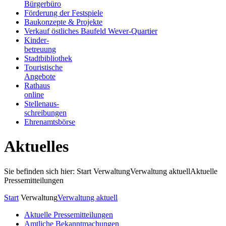
Bürgerbüro
Förderung der Festspiele
Baukonzepte & Projekte
Verkauf östliches Baufeld Wever-Quartier
Kinder-
betreuung
Stadtbibliothek
Touristische
Angebote
Rathaus
online
Stellenaus-
schreibungen
Ehrenamtsbörse
Aktuelles
Sie befinden sich hier: Start
Verwaltung
Verwaltung aktuell
Aktuelle
Pressemitteilungen
Start
Verwaltung
Verwaltung aktuell
Aktuelle Pressemitteilungen
Amtliche Bekanntmachungen