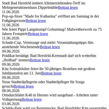
Stadt Bad Hersfeld initiiert Alleinerziehenden-Treff im
Mehrgenerationenhaus Dippelmühle
Beitrag lesen
11.06.2026
Pop-up-Store "Made for Katharina" eröffnet am Samstag in der
Fußgängerzone
Beitrag lesen
11.06.2026
Wie feiert Pippi Langstrumpf Geburtstag? Malwettberwerb zu 75
Jahren Festspiele
Beitrag lesen
11.06.2026
Schade-Cup, Vernissage und mehr: Veranstaltungstipps fürs
anstehende Wochenende
Beitrag lesen
09.06.2026
Prädikat bestätigt: Bad Hersfeld-Kernstadt darf sich weiterhin
„Heilbad“ nennen
Beitrag lesen
09.06.2026
Kita Solztalräuber feiert ihr 50-jähriges Bestehen mit großem
Jubiläumsfest am 13. Juni
Beitrag lesen
09.06.2026
Neue Stadtteilpflegerin oder Stadtteilpfleger für Sorga
gesucht
Beitrag lesen
08.06.2026
Ortsdurchfahrt K40 in Heenes wird ausgebaut - Arbeiten unter
Vollsperrung
Beitrag lesen
03.06.2026
Schilde-Park wird zur Rennstrecke: Bad Hersfelder Kita veranstaltet