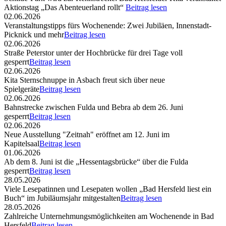
Aktionstag „Das Abenteuerland rollt“
Beitrag lesen
02.06.2026
Veranstaltungstipps fürs Wochenende: Zwei Jubiläen, Innenstadt-
Picknick und mehr
Beitrag lesen
02.06.2026
Straße Peterstor unter der Hochbrücke für drei Tage voll
gesperrt
Beitrag lesen
02.06.2026
Kita Sternschnuppe in Asbach freut sich über neue
Spielgeräte
Beitrag lesen
02.06.2026
Bahnstrecke zwischen Fulda und Bebra ab dem 26. Juni
gesperrt
Beitrag lesen
02.06.2026
Neue Ausstellung "Zeitnah" eröffnet am 12. Juni im
Kapitelsaal
Beitrag lesen
01.06.2026
Ab dem 8. Juni ist die „Hessentagsbrücke“ über die Fulda
gesperrt
Beitrag lesen
28.05.2026
Viele Lesepatinnen und Lesepaten wollen „Bad Hersfeld liest ein
Buch“ im Jubiläumsjahr mitgestalten
Beitrag lesen
28.05.2026
Zahlreiche Unternehmungsmöglichkeiten am Wochenende in Bad
Hersfeld
Beitrag lesen