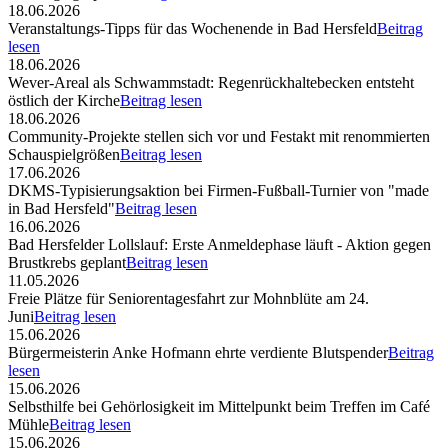
18.06.2026
Veranstaltungs-Tipps für das Wochenende in Bad Hersfeld
Beitrag
lesen
18.06.2026
Wever-Areal als Schwammstadt: Regenrückhaltebecken entsteht
östlich der Kirche
Beitrag lesen
18.06.2026
Community-Projekte stellen sich vor und Festakt mit renommierten
Schauspielgrößen
Beitrag lesen
17.06.2026
DKMS-Typisierungsaktion bei Firmen-Fußball-Turnier von "made
in Bad Hersfeld"
Beitrag lesen
16.06.2026
Bad Hersfelder Lollslauf: Erste Anmeldephase läuft - Aktion gegen
Brustkrebs geplant
Beitrag lesen
11.05.2026
Freie Plätze für Seniorentagesfahrt zur Mohnblüte am 24.
Juni
Beitrag lesen
15.06.2026
Bürgermeisterin Anke Hofmann ehrte verdiente Blutspender
Beitrag
lesen
15.06.2026
Selbsthilfe bei Gehörlosigkeit im Mittelpunkt beim Treffen im Café
Mühle
Beitrag lesen
15.06.2026