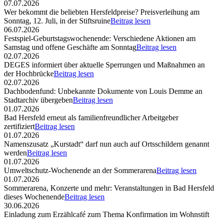
07.07.2026
Wer bekommt die beliebten Hersfeldpreise? Preisverleihung am
Sonntag, 12. Juli, in der Stiftsruine
Beitrag lesen
06.07.2026
Festspiel-Geburtstagswochenende: Verschiedene Aktionen am
Samstag und offene Geschäfte am Sonntag
Beitrag lesen
02.07.2026
DEGES informiert über aktuelle Sperrungen und Maßnahmen an
der Hochbrücke
Beitrag lesen
02.07.2026
Dachbodenfund: Unbekannte Dokumente von Louis Demme an
Stadtarchiv übergeben
Beitrag lesen
01.07.2026
Bad Hersfeld erneut als familienfreundlicher Arbeitgeber
zertifiziert
Beitrag lesen
01.07.2026
Namenszusatz „Kurstadt“ darf nun auch auf Ortsschildern genannt
werden
Beitrag lesen
01.07.2026
Umweltschutz-Wochenende an der Sommerarena
Beitrag lesen
01.07.2026
Sommerarena, Konzerte und mehr: Veranstaltungen in Bad Hersfeld
dieses Wochenende
Beitrag lesen
30.06.2026
Einladung zum Erzählcafé zum Thema Konfirmation im Wohnstift