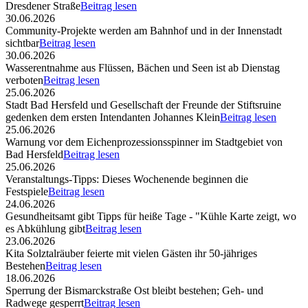
Dresdener Straße
Beitrag lesen
30.06.2026
Community-Projekte werden am Bahnhof und in der Innenstadt
sichtbar
Beitrag lesen
30.06.2026
Wasserentnahme aus Flüssen, Bächen und Seen ist ab Dienstag
verboten
Beitrag lesen
25.06.2026
Stadt Bad Hersfeld und Gesellschaft der Freunde der Stiftsruine
gedenken dem ersten Intendanten Johannes Klein
Beitrag lesen
25.06.2026
Warnung vor dem Eichenprozessionsspinner im Stadtgebiet von
Bad Hersfeld
Beitrag lesen
25.06.2026
Veranstaltungs-Tipps: Dieses Wochenende beginnen die
Festspiele
Beitrag lesen
24.06.2026
Gesundheitsamt gibt Tipps für heiße Tage - "Kühle Karte zeigt, wo
es Abkühlung gibt
Beitrag lesen
23.06.2026
Kita Solztalräuber feierte mit vielen Gästen ihr 50-jähriges
Bestehen
Beitrag lesen
18.06.2026
Sperrung der Bismarckstraße Ost bleibt bestehen; Geh- und
Radwege gesperrt
Beitrag lesen