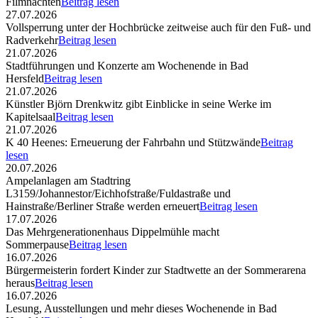
Filmnächten
Beitrag lesen
27.07.2026
Vollsperrung unter der Hochbrücke zeitweise auch für den Fuß- und
Radverkehr
Beitrag lesen
21.07.2026
Stadtführungen und Konzerte am Wochenende in Bad
Hersfeld
Beitrag lesen
21.07.2026
Künstler Björn Drenkwitz gibt Einblicke in seine Werke im
Kapitelsaal
Beitrag lesen
21.07.2026
K 40 Heenes: Erneuerung der Fahrbahn und Stützwände
Beitrag
lesen
20.07.2026
Ampelanlagen am Stadtring
L3159/Johannestor/Eichhofstraße/Fuldastraße und
Hainstraße/Berliner Straße werden erneuert
Beitrag lesen
17.07.2026
Das Mehrgenerationenhaus Dippelmühle macht
Sommerpause
Beitrag lesen
16.07.2026
Bürgermeisterin fordert Kinder zur Stadtwette an der Sommerarena
heraus
Beitrag lesen
16.07.2026
Lesung, Ausstellungen und mehr dieses Wochenende in Bad