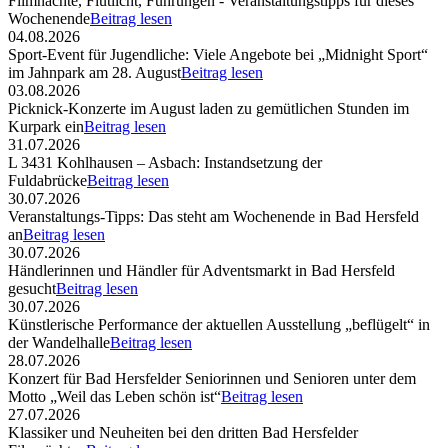
Filmnächte, Flutlicht, Führungen - Veranstaltungstipps für dieses
Wochenende
Beitrag lesen
04.08.2026
Sport-Event für Jugendliche: Viele Angebote bei „Midnight Sport“
im Jahnpark am 28. August
Beitrag lesen
03.08.2026
Picknick-Konzerte im August laden zu gemütlichen Stunden im
Kurpark ein
Beitrag lesen
31.07.2026
L 3431 Kohlhausen – Asbach: Instandsetzung der
Fuldabrücke
Beitrag lesen
30.07.2026
Veranstaltungs-Tipps: Das steht am Wochenende in Bad Hersfeld
an
Beitrag lesen
30.07.2026
Händlerinnen und Händler für Adventsmarkt in Bad Hersfeld
gesucht
Beitrag lesen
30.07.2026
Künstlerische Performance der aktuellen Ausstellung „beflügelt“ in
der Wandelhalle
Beitrag lesen
28.07.2026
Konzert für Bad Hersfelder Seniorinnen und Senioren unter dem
Motto „Weil das Leben schön ist“
Beitrag lesen
27.07.2026
Klassiker und Neuheiten bei den dritten Bad Hersfelder