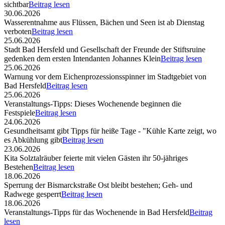
sichtbar
Beitrag lesen
30.06.2026
Wasserentnahme aus Flüssen, Bächen und Seen ist ab Dienstag
verboten
Beitrag lesen
25.06.2026
Stadt Bad Hersfeld und Gesellschaft der Freunde der Stiftsruine
gedenken dem ersten Intendanten Johannes Klein
Beitrag lesen
25.06.2026
Warnung vor dem Eichenprozessionsspinner im Stadtgebiet von
Bad Hersfeld
Beitrag lesen
25.06.2026
Veranstaltungs-Tipps: Dieses Wochenende beginnen die
Festspiele
Beitrag lesen
24.06.2026
Gesundheitsamt gibt Tipps für heiße Tage - "Kühle Karte zeigt, wo
es Abkühlung gibt
Beitrag lesen
23.06.2026
Kita Solztalräuber feierte mit vielen Gästen ihr 50-jähriges
Bestehen
Beitrag lesen
18.06.2026
Sperrung der Bismarckstraße Ost bleibt bestehen; Geh- und
Radwege gesperrt
Beitrag lesen
18.06.2026
Veranstaltungs-Tipps für das Wochenende in Bad Hersfeld
Beitrag
lesen