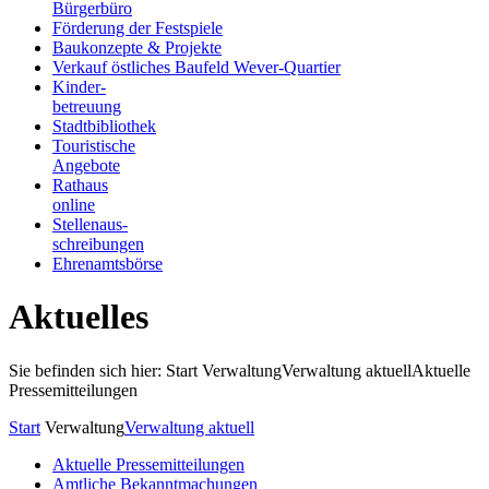
Bürgerbüro
Förderung der Festspiele
Baukonzepte & Projekte
Verkauf östliches Baufeld Wever-Quartier
Kinder-
betreuung
Stadtbibliothek
Touristische
Angebote
Rathaus
online
Stellenaus-
schreibungen
Ehrenamtsbörse
Aktuelles
Sie befinden sich hier: Start
Verwaltung
Verwaltung aktuell
Aktuelle
Pressemitteilungen
Start
Verwaltung
Verwaltung aktuell
Aktuelle Pressemitteilungen
Amtliche Bekanntmachungen