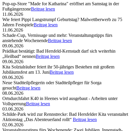
Pop-up-Store "Made for Katharina" eröffnet am Samstag in der
Fußgängerzone
Beitrag lesen
11.06.2026
Wie feiert Pippi Langstrumpf Geburtstag? Malwettberwerb zu 75
Jahren Festspiele
Beitrag lesen
11.06.2026
Schade-Cup, Vernissage und mehr: Veranstaltungstipps fürs
anstehende Wochenende
Beitrag lesen
09.06.2026
Prädikat bestätigt: Bad Hersfeld-Kernstadt darf sich weiterhin
„Heilbad“ nennen
Beitrag lesen
09.06.2026
Kita Solztalräuber feiert ihr 50-jähriges Bestehen mit großem
Jubiläumsfest am 13. Juni
Beitrag lesen
09.06.2026
Neue Stadtteilpflegerin oder Stadtteilpfleger für Sorga
gesucht
Beitrag lesen
08.06.2026
Ortsdurchfahrt K40 in Heenes wird ausgebaut - Arbeiten unter
Vollsperrung
Beitrag lesen
03.06.2026
Schilde-Park wird zur Rennstrecke: Bad Hersfelder Kita veranstaltet
Aktionstag „Das Abenteuerland rollt“
Beitrag lesen
02.06.2026
Veranstaltungstipps fürs Wochenende: Zwei Jubiläen, Innenstadt-