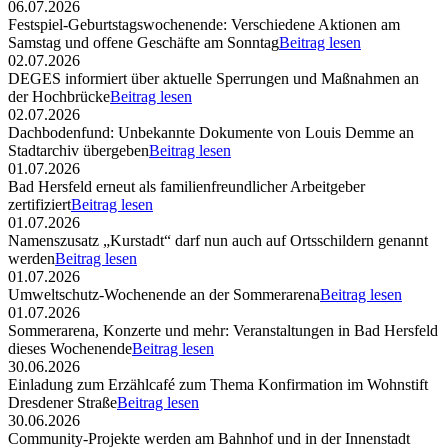
06.07.2026
Festspiel-Geburtstagswochenende: Verschiedene Aktionen am
Samstag und offene Geschäfte am Sonntag
Beitrag lesen
02.07.2026
DEGES informiert über aktuelle Sperrungen und Maßnahmen an
der Hochbrücke
Beitrag lesen
02.07.2026
Dachbodenfund: Unbekannte Dokumente von Louis Demme an
Stadtarchiv übergeben
Beitrag lesen
01.07.2026
Bad Hersfeld erneut als familienfreundlicher Arbeitgeber
zertifiziert
Beitrag lesen
01.07.2026
Namenszusatz „Kurstadt“ darf nun auch auf Ortsschildern genannt
werden
Beitrag lesen
01.07.2026
Umweltschutz-Wochenende an der Sommerarena
Beitrag lesen
01.07.2026
Sommerarena, Konzerte und mehr: Veranstaltungen in Bad Hersfeld
dieses Wochenende
Beitrag lesen
30.06.2026
Einladung zum Erzählcafé zum Thema Konfirmation im Wohnstift
Dresdener Straße
Beitrag lesen
30.06.2026
Community-Projekte werden am Bahnhof und in der Innenstadt