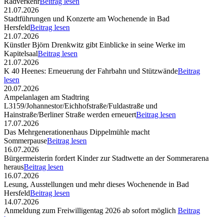
Radverkehr
Beitrag lesen
21.07.2026
Stadtführungen und Konzerte am Wochenende in Bad
Hersfeld
Beitrag lesen
21.07.2026
Künstler Björn Drenkwitz gibt Einblicke in seine Werke im
Kapitelsaal
Beitrag lesen
21.07.2026
K 40 Heenes: Erneuerung der Fahrbahn und Stützwände
Beitrag
lesen
20.07.2026
Ampelanlagen am Stadtring
L3159/Johannestor/Eichhofstraße/Fuldastraße und
Hainstraße/Berliner Straße werden erneuert
Beitrag lesen
17.07.2026
Das Mehrgenerationenhaus Dippelmühle macht
Sommerpause
Beitrag lesen
16.07.2026
Bürgermeisterin fordert Kinder zur Stadtwette an der Sommerarena
heraus
Beitrag lesen
16.07.2026
Lesung, Ausstellungen und mehr dieses Wochenende in Bad
Hersfeld
Beitrag lesen
14.07.2026
Anmeldung zum Freiwilligentag 2026 ab sofort möglich
Beitrag