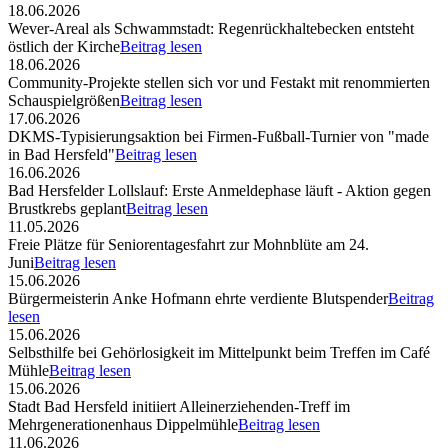
18.06.2026
Wever-Areal als Schwammstadt: Regenrückhaltebecken entsteht
östlich der Kirche
Beitrag lesen
18.06.2026
Community-Projekte stellen sich vor und Festakt mit renommierten
Schauspielgrößen
Beitrag lesen
17.06.2026
DKMS-Typisierungsaktion bei Firmen-Fußball-Turnier von "made
in Bad Hersfeld"
Beitrag lesen
16.06.2026
Bad Hersfelder Lollslauf: Erste Anmeldephase läuft - Aktion gegen
Brustkrebs geplant
Beitrag lesen
11.05.2026
Freie Plätze für Seniorentagesfahrt zur Mohnblüte am 24.
Juni
Beitrag lesen
15.06.2026
Bürgermeisterin Anke Hofmann ehrte verdiente Blutspender
Beitrag
lesen
15.06.2026
Selbsthilfe bei Gehörlosigkeit im Mittelpunkt beim Treffen im Café
Mühle
Beitrag lesen
15.06.2026
Stadt Bad Hersfeld initiiert Alleinerziehenden-Treff im
Mehrgenerationenhaus Dippelmühle
Beitrag lesen
11.06.2026