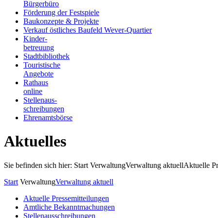
Bürgerbüro
Förderung der Festspiele
Baukonzepte & Projekte
Verkauf östliches Baufeld Wever-Quartier
Kinder-
betreuung
Stadtbibliothek
Touristische
Angebote
Rathaus
online
Stellenaus-
schreibungen
Ehrenamtsbörse
Aktuelles
Sie befinden sich hier: Start
Verwaltung
Verwaltung aktuell
Aktuelle P
Start
Verwaltung
Verwaltung aktuell
Aktuelle Pressemitteilungen
Amtliche Bekanntmachungen
Stellenausschreibungen