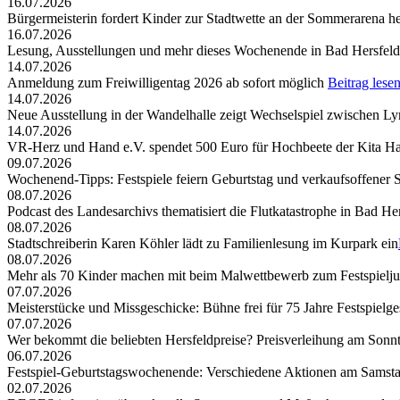
16.07.2026
Bürgermeisterin fordert Kinder zur Stadtwette an der Sommerarena h
16.07.2026
Lesung, Ausstellungen und mehr dieses Wochenende in Bad Hersfeld
14.07.2026
Anmeldung zum Freiwilligentag 2026 ab sofort möglich
Beitrag lese
14.07.2026
Neue Ausstellung in der Wandelhalle zeigt Wechselspiel zwischen Lyr
14.07.2026
VR-Herz und Hand e.V. spendet 500 Euro für Hochbeete der Kita Ha
09.07.2026
Wochenend-Tipps: Festspiele feiern Geburtstag und verkaufsoffener 
08.07.2026
Podcast des Landesarchivs thematisiert die Flutkatastrophe in Bad He
08.07.2026
Stadtschreiberin Karen Köhler lädt zu Familienlesung im Kurpark ein
08.07.2026
Mehr als 70 Kinder machen mit beim Malwettbewerb zum Festspielj
07.07.2026
Meisterstücke und Missgeschicke: Bühne frei für 75 Jahre Festspielge
07.07.2026
Wer bekommt die beliebten Hersfeldpreise? Preisverleihung am Sonntag,
06.07.2026
Festspiel-Geburtstagswochenende: Verschiedene Aktionen am Samst
02.07.2026