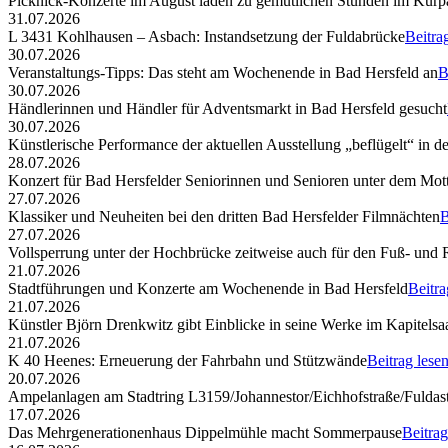
Picknick-Konzerte im August laden zu gemütlichen Stunden im Kurp
31.07.2026
L 3431 Kohlhausen – Asbach: Instandsetzung der Fuldabrücke
Beitra
30.07.2026
Veranstaltungs-Tipps: Das steht am Wochenende in Bad Hersfeld an
B
30.07.2026
Händlerinnen und Händler für Adventsmarkt in Bad Hersfeld gesucht
30.07.2026
Künstlerische Performance der aktuellen Ausstellung „beflügelt“ in d
28.07.2026
Konzert für Bad Hersfelder Seniorinnen und Senioren unter dem Mott
27.07.2026
Klassiker und Neuheiten bei den dritten Bad Hersfelder Filmnächten
B
27.07.2026
Vollsperrung unter der Hochbrücke zeitweise auch für den Fuß- und
21.07.2026
Stadtführungen und Konzerte am Wochenende in Bad Hersfeld
Beitra
21.07.2026
Künstler Björn Drenkwitz gibt Einblicke in seine Werke im Kapitelsa
21.07.2026
K 40 Heenes: Erneuerung der Fahrbahn und Stützwände
Beitrag lese
20.07.2026
Ampelanlagen am Stadtring L3159/Johannestor/Eichhofstraße/Fuldast
17.07.2026
Das Mehrgenerationenhaus Dippelmühle macht Sommerpause
Beitrag