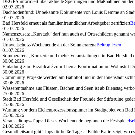
DEGES informiert über aktuelle Sperrungen und Maßnahmen an der
02.07.2026
Dachbodenfund: Unbekannte Dokumente von Louis Demme an Stadt
01.07.2026
Bad Hersfeld erneut als familienfreundlicher Arbeitgeber zertifiziert
Be
01.07.2026
Namenszusatz „Kurstadt“ darf nun auch auf Ortsschildern genannt w
01.07.2026
Umweltschutz-Wochenende an der Sommerarena
Beitrag lesen
01.07.2026
Sommerarena, Konzerte und mehr: Veranstaltungen in Bad Hersfeld
30.06.2026
Einladung zum Erzählcafé zum Thema Konfirmation im Wohnstift Dr
30.06.2026
Community-Projekte werden am Bahnhof und in der Innenstadt sicht
30.06.2026
Wasserentnahme aus Flüssen, Bächen und Seen ist ab Dienstag verbo
25.06.2026
Stadt Bad Hersfeld und Gesellschaft der Freunde der Stiftsruine ged
25.06.2026
Warnung vor dem Eichenprozessionsspinner im Stadtgebiet von Bad 
25.06.2026
Veranstaltungs-Tipps: Dieses Wochenende beginnen die Festspiele
Bei
24.06.2026
Gesundheitsamt gibt Tipps für heiße Tage - "Kühle Karte zeigt, wo e