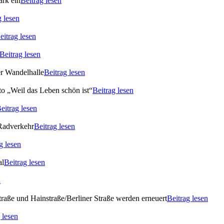
ark ein
Beitrag lesen
g lesen
eitrag lesen
Beitrag lesen
er Wandelhalle
Beitrag lesen
o „Weil das Leben schön ist“
Beitrag lesen
eitrag lesen
 Radverkehr
Beitrag lesen
g lesen
al
Beitrag lesen
n
raße und Hainstraße/Berliner Straße werden erneuert
Beitrag lesen
 lesen