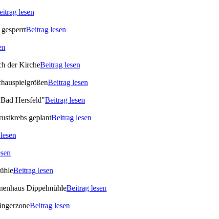
eitrag lesen
gesperrt
Beitrag lesen
en
ch der Kirche
Beitrag lesen
chauspielgrößen
Beitrag lesen
 Bad Hersfeld"
Beitrag lesen
rustkrebs geplant
Beitrag lesen
 lesen
esen
Mühle
Beitrag lesen
ionenhaus Dippelmühle
Beitrag lesen
gängerzone
Beitrag lesen