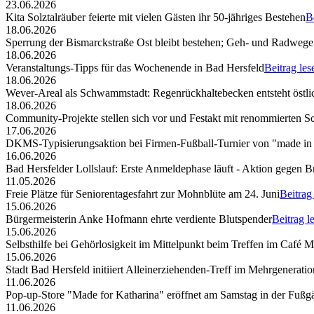
23.06.2026
Kita Solztalräuber feierte mit vielen Gästen ihr 50-jähriges Bestehen
B
18.06.2026
Sperrung der Bismarckstraße Ost bleibt bestehen; Geh- und Radwege 
18.06.2026
Veranstaltungs-Tipps für das Wochenende in Bad Hersfeld
Beitrag les
18.06.2026
Wever-Areal als Schwammstadt: Regenrückhaltebecken entsteht östli
18.06.2026
Community-Projekte stellen sich vor und Festakt mit renommierten S
17.06.2026
DKMS-Typisierungsaktion bei Firmen-Fußball-Turnier von "made in
16.06.2026
Bad Hersfelder Lollslauf: Erste Anmeldephase läuft - Aktion gegen B
11.05.2026
Freie Plätze für Seniorentagesfahrt zur Mohnblüte am 24. Juni
Beitrag
15.06.2026
Bürgermeisterin Anke Hofmann ehrte verdiente Blutspender
Beitrag l
15.06.2026
Selbsthilfe bei Gehörlosigkeit im Mittelpunkt beim Treffen im Café 
15.06.2026
Stadt Bad Hersfeld initiiert Alleinerziehenden-Treff im Mehrgenerat
11.06.2026
Pop-up-Store "Made for Katharina" eröffnet am Samstag in der Fuß
11.06.2026