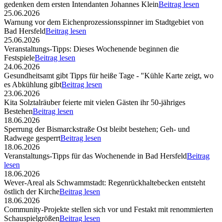
gedenken dem ersten Intendanten Johannes Klein
Beitrag lesen
25.06.2026
Warnung vor dem Eichenprozessionsspinner im Stadtgebiet von
Bad Hersfeld
Beitrag lesen
25.06.2026
Veranstaltungs-Tipps: Dieses Wochenende beginnen die
Festspiele
Beitrag lesen
24.06.2026
Gesundheitsamt gibt Tipps für heiße Tage - "Kühle Karte zeigt, wo
es Abkühlung gibt
Beitrag lesen
23.06.2026
Kita Solztalräuber feierte mit vielen Gästen ihr 50-jähriges
Bestehen
Beitrag lesen
18.06.2026
Sperrung der Bismarckstraße Ost bleibt bestehen; Geh- und
Radwege gesperrt
Beitrag lesen
18.06.2026
Veranstaltungs-Tipps für das Wochenende in Bad Hersfeld
Beitrag
lesen
18.06.2026
Wever-Areal als Schwammstadt: Regenrückhaltebecken entsteht
östlich der Kirche
Beitrag lesen
18.06.2026
Community-Projekte stellen sich vor und Festakt mit renommierten
Schauspielgrößen
Beitrag lesen