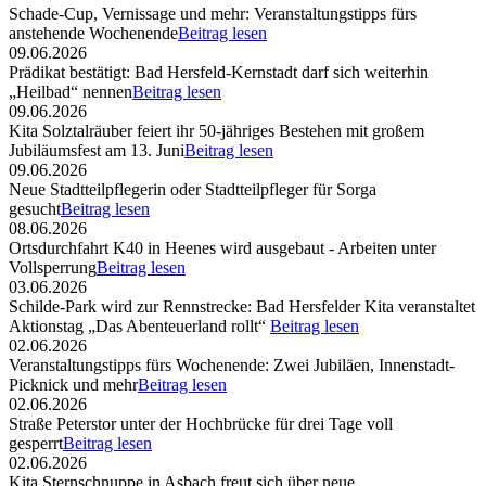
Schade-Cup, Vernissage und mehr: Veranstaltungstipps fürs
anstehende Wochenende
Beitrag lesen
09.06.2026
Prädikat bestätigt: Bad Hersfeld-Kernstadt darf sich weiterhin
„Heilbad“ nennen
Beitrag lesen
09.06.2026
Kita Solztalräuber feiert ihr 50-jähriges Bestehen mit großem
Jubiläumsfest am 13. Juni
Beitrag lesen
09.06.2026
Neue Stadtteilpflegerin oder Stadtteilpfleger für Sorga
gesucht
Beitrag lesen
08.06.2026
Ortsdurchfahrt K40 in Heenes wird ausgebaut - Arbeiten unter
Vollsperrung
Beitrag lesen
03.06.2026
Schilde-Park wird zur Rennstrecke: Bad Hersfelder Kita veranstaltet
Aktionstag „Das Abenteuerland rollt“
Beitrag lesen
02.06.2026
Veranstaltungstipps fürs Wochenende: Zwei Jubiläen, Innenstadt-
Picknick und mehr
Beitrag lesen
02.06.2026
Straße Peterstor unter der Hochbrücke für drei Tage voll
gesperrt
Beitrag lesen
02.06.2026
Kita Sternschnuppe in Asbach freut sich über neue