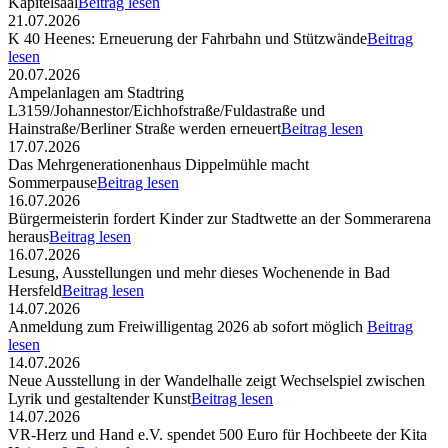
Kapitelsaal
Beitrag lesen
21.07.2026
K 40 Heenes: Erneuerung der Fahrbahn und Stützwände
Beitrag
lesen
20.07.2026
Ampelanlagen am Stadtring
L3159/Johannestor/Eichhofstraße/Fuldastraße und
Hainstraße/Berliner Straße werden erneuert
Beitrag lesen
17.07.2026
Das Mehrgenerationenhaus Dippelmühle macht
Sommerpause
Beitrag lesen
16.07.2026
Bürgermeisterin fordert Kinder zur Stadtwette an der Sommerarena
heraus
Beitrag lesen
16.07.2026
Lesung, Ausstellungen und mehr dieses Wochenende in Bad
Hersfeld
Beitrag lesen
14.07.2026
Anmeldung zum Freiwilligentag 2026 ab sofort möglich
Beitrag
lesen
14.07.2026
Neue Ausstellung in der Wandelhalle zeigt Wechselspiel zwischen
Lyrik und gestaltender Kunst
Beitrag lesen
14.07.2026
VR-Herz und Hand e.V. spendet 500 Euro für Hochbeete der Kita