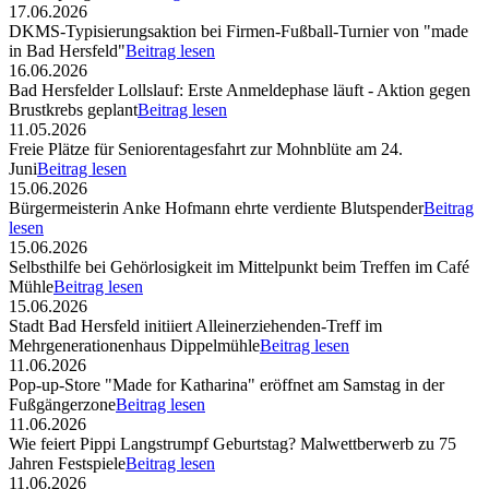
17.06.2026
DKMS-Typisierungsaktion bei Firmen-Fußball-Turnier von "made
in Bad Hersfeld"
Beitrag lesen
16.06.2026
Bad Hersfelder Lollslauf: Erste Anmeldephase läuft - Aktion gegen
Brustkrebs geplant
Beitrag lesen
11.05.2026
Freie Plätze für Seniorentagesfahrt zur Mohnblüte am 24.
Juni
Beitrag lesen
15.06.2026
Bürgermeisterin Anke Hofmann ehrte verdiente Blutspender
Beitrag
lesen
15.06.2026
Selbsthilfe bei Gehörlosigkeit im Mittelpunkt beim Treffen im Café
Mühle
Beitrag lesen
15.06.2026
Stadt Bad Hersfeld initiiert Alleinerziehenden-Treff im
Mehrgenerationenhaus Dippelmühle
Beitrag lesen
11.06.2026
Pop-up-Store "Made for Katharina" eröffnet am Samstag in der
Fußgängerzone
Beitrag lesen
11.06.2026
Wie feiert Pippi Langstrumpf Geburtstag? Malwettberwerb zu 75
Jahren Festspiele
Beitrag lesen
11.06.2026