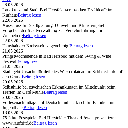
26.05.2026
Landkreis und Stadt Bad Hersfeld veranstalten Erzählcafé im
Kurhaus
Beitrag lesen
22.05.2026
Ausschuss für Stadtplanung, Umwelt und Klima empfiehlt
Vorgehen der Stadtverwaltung zur Verkehrsführung am
Wehneberg
Beitrag lesen
22.05.2026
Haushalt der Kreisstadt ist genehmigt
Beitrag lesen
21.05.2026
Pfingstwochenende in Bad Hersfeld mit dem Swing & Wine
Festival
Beitrag lesen
21.05.2026
Stadt geht Ursache für defektes Wasserplateau im Schilde-Park auf
den Grund
Beitrag lesen
20.05.2026
Selbsthilfe bei psychischen Erkrankungen im Mittelpunkt beim
Treffen im Café Mühle
Beitrag lesen
20.05.2026
Vorlesenachmittage auf Deutsch und Türkisch für Familien im
Jugendhaus
Beitrag lesen
18.05.2026
75 Jahre Festspiele: Bad Hersfelder TheaterLöwen präsentieren
www.Auftritt!.de
Beitrag lesen