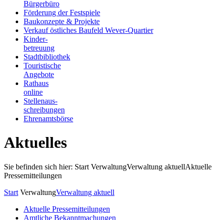
Bürgerbüro
Förderung der Festspiele
Baukonzepte & Projekte
Verkauf östliches Baufeld Wever-Quartier
Kinder-
betreuung
Stadtbibliothek
Touristische
Angebote
Rathaus
online
Stellenaus-
schreibungen
Ehrenamtsbörse
Aktuelles
Sie befinden sich hier: Start
Verwaltung
Verwaltung aktuell
Aktuelle
Pressemitteilungen
Start
Verwaltung
Verwaltung aktuell
Aktuelle Pressemitteilungen
Amtliche Bekanntmachungen