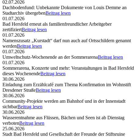
02.07.2026
Dachbodenfund: Unbekannte Dokumente von Louis Demme an
Stadtarchiv übergeben
Beitrag lesen
01.07.2026
Bad Hersfeld erneut als familienfreundlicher Arbeitgeber
zertifiziert
Beitrag lesen
01.07.2026
Namenszusatz „Kurstadt“ darf nun auch auf Ortsschildern genannt
werden
Beitrag lesen
01.07.2026
Umweltschutz-Wochenende an der Sommerarena
Beitrag lesen
01.07.2026
Sommerarena, Konzerte und mehr: Veranstaltungen in Bad Hersfeld
dieses Wochenende
Beitrag lesen
30.06.2026
Einladung zum Erzählcafé zum Thema Konfirmation im Wohnstift
Dresdener Straße
Beitrag lesen
30.06.2026
Community-Projekte werden am Bahnhof und in der Innenstadt
sichtbar
Beitrag lesen
30.06.2026
Wasserentnahme aus Flüssen, Bächen und Seen ist ab Dienstag
verboten
Beitrag lesen
25.06.2026
Stadt Bad Hersfeld und Gesellschaft der Freunde der Stiftsruine