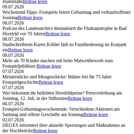
Hainstraße
Beitrag lesen
09.07.2026
Wochenend-Tipps: Festspiele feiern Geburtstag und verkaufsoffener
Sonntag
Beitrag lesen
08.07.2026
Podcast des Landesarchivs thematisiert die Flutkatastrophe in Bad
Hersfeld vor 70 Jahren
Beitrag lesen
08.07.2026
Stadtschreiberin Karen Köhler lädt zu Familienlesung im Kurpark
ein
Beitrag lesen
08.07.2026
Mehr als 70 Kinder machen mit beim Malwettbewerb zum
Festspieljubiläum
Beitrag lesen
07.07.2026
Meisterstücke und Missgeschicke: Bühne frei für 75 Jahre
Festspielgeschichte
Beitrag lesen
07.07.2026
Wer bekommt die beliebten Hersfeldpreise? Preisverleihung am
Sonntag, 12. Juli, in der Stiftsruine
Beitrag lesen
06.07.2026
Festspiel-Geburtstagswochenende: Verschiedene Aktionen am
Samstag und offene Geschäfte am Sonntag
Beitrag lesen
02.07.2026
DEGES informiert über aktuelle Sperrungen und Maßnahmen an
der Hochbrücke
Beitrag lesen