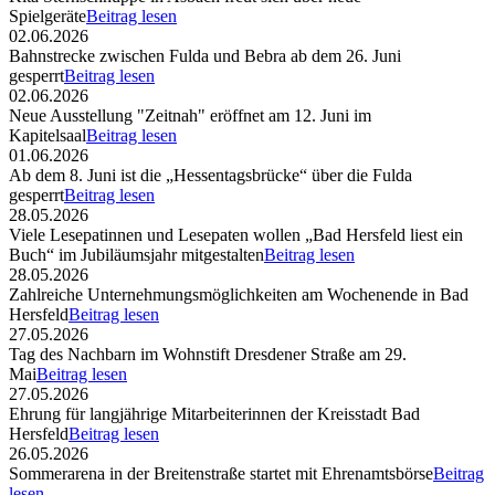
Spielgeräte
Beitrag lesen
02.06.2026
Bahnstrecke zwischen Fulda und Bebra ab dem 26. Juni
gesperrt
Beitrag lesen
02.06.2026
Neue Ausstellung "Zeitnah" eröffnet am 12. Juni im
Kapitelsaal
Beitrag lesen
01.06.2026
Ab dem 8. Juni ist die „Hessentagsbrücke“ über die Fulda
gesperrt
Beitrag lesen
28.05.2026
Viele Lesepatinnen und Lesepaten wollen „Bad Hersfeld liest ein
Buch“ im Jubiläumsjahr mitgestalten
Beitrag lesen
28.05.2026
Zahlreiche Unternehmungsmöglichkeiten am Wochenende in Bad
Hersfeld
Beitrag lesen
27.05.2026
Tag des Nachbarn im Wohnstift Dresdener Straße am 29.
Mai
Beitrag lesen
27.05.2026
Ehrung für langjährige Mitarbeiterinnen der Kreisstadt Bad
Hersfeld
Beitrag lesen
26.05.2026
Sommerarena in der Breitenstraße startet mit Ehrenamtsbörse
Beitrag
lesen