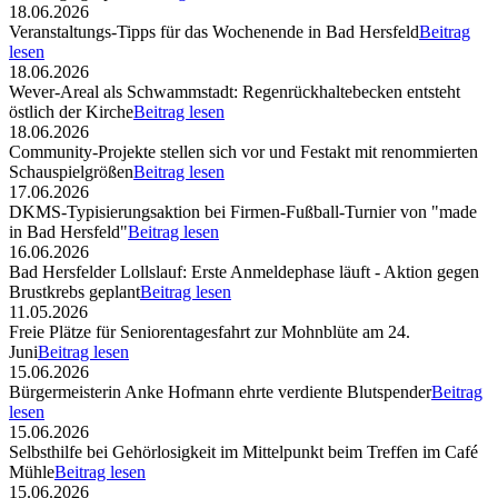
18.06.2026
Veranstaltungs-Tipps für das Wochenende in Bad Hersfeld
Beitrag
lesen
18.06.2026
Wever-Areal als Schwammstadt: Regenrückhaltebecken entsteht
östlich der Kirche
Beitrag lesen
18.06.2026
Community-Projekte stellen sich vor und Festakt mit renommierten
Schauspielgrößen
Beitrag lesen
17.06.2026
DKMS-Typisierungsaktion bei Firmen-Fußball-Turnier von "made
in Bad Hersfeld"
Beitrag lesen
16.06.2026
Bad Hersfelder Lollslauf: Erste Anmeldephase läuft - Aktion gegen
Brustkrebs geplant
Beitrag lesen
11.05.2026
Freie Plätze für Seniorentagesfahrt zur Mohnblüte am 24.
Juni
Beitrag lesen
15.06.2026
Bürgermeisterin Anke Hofmann ehrte verdiente Blutspender
Beitrag
lesen
15.06.2026
Selbsthilfe bei Gehörlosigkeit im Mittelpunkt beim Treffen im Café
Mühle
Beitrag lesen
15.06.2026