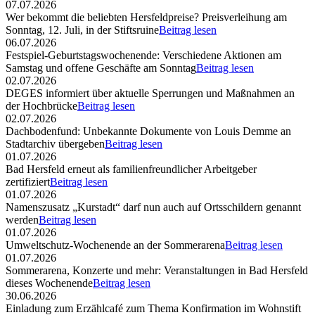
07.07.2026
Wer bekommt die beliebten Hersfeldpreise? Preisverleihung am
Sonntag, 12. Juli, in der Stiftsruine
Beitrag lesen
06.07.2026
Festspiel-Geburtstagswochenende: Verschiedene Aktionen am
Samstag und offene Geschäfte am Sonntag
Beitrag lesen
02.07.2026
DEGES informiert über aktuelle Sperrungen und Maßnahmen an
der Hochbrücke
Beitrag lesen
02.07.2026
Dachbodenfund: Unbekannte Dokumente von Louis Demme an
Stadtarchiv übergeben
Beitrag lesen
01.07.2026
Bad Hersfeld erneut als familienfreundlicher Arbeitgeber
zertifiziert
Beitrag lesen
01.07.2026
Namenszusatz „Kurstadt“ darf nun auch auf Ortsschildern genannt
werden
Beitrag lesen
01.07.2026
Umweltschutz-Wochenende an der Sommerarena
Beitrag lesen
01.07.2026
Sommerarena, Konzerte und mehr: Veranstaltungen in Bad Hersfeld
dieses Wochenende
Beitrag lesen
30.06.2026
Einladung zum Erzählcafé zum Thema Konfirmation im Wohnstift