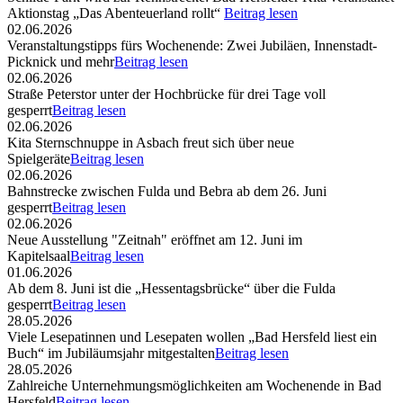
Aktionstag „Das Abenteuerland rollt“
Beitrag lesen
02.06.2026
Veranstaltungstipps fürs Wochenende: Zwei Jubiläen, Innenstadt-
Picknick und mehr
Beitrag lesen
02.06.2026
Straße Peterstor unter der Hochbrücke für drei Tage voll
gesperrt
Beitrag lesen
02.06.2026
Kita Sternschnuppe in Asbach freut sich über neue
Spielgeräte
Beitrag lesen
02.06.2026
Bahnstrecke zwischen Fulda und Bebra ab dem 26. Juni
gesperrt
Beitrag lesen
02.06.2026
Neue Ausstellung "Zeitnah" eröffnet am 12. Juni im
Kapitelsaal
Beitrag lesen
01.06.2026
Ab dem 8. Juni ist die „Hessentagsbrücke“ über die Fulda
gesperrt
Beitrag lesen
28.05.2026
Viele Lesepatinnen und Lesepaten wollen „Bad Hersfeld liest ein
Buch“ im Jubiläumsjahr mitgestalten
Beitrag lesen
28.05.2026
Zahlreiche Unternehmungsmöglichkeiten am Wochenende in Bad
Hersfeld
Beitrag lesen