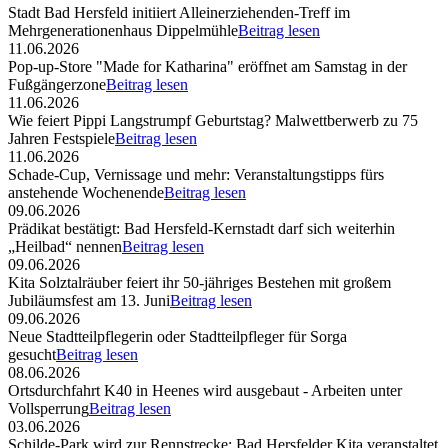
Stadt Bad Hersfeld initiiert Alleinerziehenden-Treff im
Mehrgenerationenhaus Dippelmühle
Beitrag lesen
11.06.2026
Pop-up-Store "Made for Katharina" eröffnet am Samstag in der
Fußgängerzone
Beitrag lesen
11.06.2026
Wie feiert Pippi Langstrumpf Geburtstag? Malwettberwerb zu 75
Jahren Festspiele
Beitrag lesen
11.06.2026
Schade-Cup, Vernissage und mehr: Veranstaltungstipps fürs
anstehende Wochenende
Beitrag lesen
09.06.2026
Prädikat bestätigt: Bad Hersfeld-Kernstadt darf sich weiterhin
„Heilbad“ nennen
Beitrag lesen
09.06.2026
Kita Solztalräuber feiert ihr 50-jähriges Bestehen mit großem
Jubiläumsfest am 13. Juni
Beitrag lesen
09.06.2026
Neue Stadtteilpflegerin oder Stadtteilpfleger für Sorga
gesucht
Beitrag lesen
08.06.2026
Ortsdurchfahrt K40 in Heenes wird ausgebaut - Arbeiten unter
Vollsperrung
Beitrag lesen
03.06.2026
Schilde-Park wird zur Rennstrecke: Bad Hersfelder Kita veranstaltet