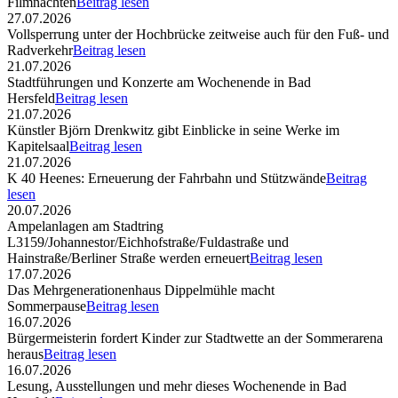
Filmnächten
Beitrag lesen
27.07.2026
Vollsperrung unter der Hochbrücke zeitweise auch für den Fuß- und
Radverkehr
Beitrag lesen
21.07.2026
Stadtführungen und Konzerte am Wochenende in Bad
Hersfeld
Beitrag lesen
21.07.2026
Künstler Björn Drenkwitz gibt Einblicke in seine Werke im
Kapitelsaal
Beitrag lesen
21.07.2026
K 40 Heenes: Erneuerung der Fahrbahn und Stützwände
Beitrag
lesen
20.07.2026
Ampelanlagen am Stadtring
L3159/Johannestor/Eichhofstraße/Fuldastraße und
Hainstraße/Berliner Straße werden erneuert
Beitrag lesen
17.07.2026
Das Mehrgenerationenhaus Dippelmühle macht
Sommerpause
Beitrag lesen
16.07.2026
Bürgermeisterin fordert Kinder zur Stadtwette an der Sommerarena
heraus
Beitrag lesen
16.07.2026
Lesung, Ausstellungen und mehr dieses Wochenende in Bad