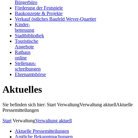
Bürgerbüro
Förderung der Festspiele
Baukonzepte & Projekte
Verkauf östliches Baufeld Wever-Quartier
Kinder-
betreuung
Stadtbibliothek
Touristische
Angebote
Rathaus
online
Stellenaus-
schreibungen
Ehrenamtsbörse
Aktuelles
Sie befinden sich hier: Start
Verwaltung
Verwaltung aktuell
Aktuelle
Pressemitteilungen
Start
Verwaltung
Verwaltung aktuell
Aktuelle Pressemitteilungen
Amtliche Bekanntmachungen