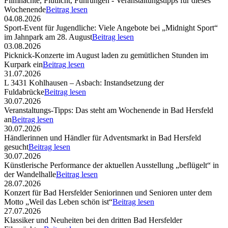
Filmnächte, Flutlicht, Führungen - Veranstaltungstipps für dieses
Wochenende
Beitrag lesen
04.08.2026
Sport-Event für Jugendliche: Viele Angebote bei „Midnight Sport“
im Jahnpark am 28. August
Beitrag lesen
03.08.2026
Picknick-Konzerte im August laden zu gemütlichen Stunden im
Kurpark ein
Beitrag lesen
31.07.2026
L 3431 Kohlhausen – Asbach: Instandsetzung der
Fuldabrücke
Beitrag lesen
30.07.2026
Veranstaltungs-Tipps: Das steht am Wochenende in Bad Hersfeld
an
Beitrag lesen
30.07.2026
Händlerinnen und Händler für Adventsmarkt in Bad Hersfeld
gesucht
Beitrag lesen
30.07.2026
Künstlerische Performance der aktuellen Ausstellung „beflügelt“ in
der Wandelhalle
Beitrag lesen
28.07.2026
Konzert für Bad Hersfelder Seniorinnen und Senioren unter dem
Motto „Weil das Leben schön ist“
Beitrag lesen
27.07.2026
Klassiker und Neuheiten bei den dritten Bad Hersfelder