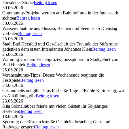
Dresdener Straße
Beitrag lesen
30.06.2026
Community-Projekte werden am Bahnhof und in der Innenstadt
sichtbar
Beitrag lesen
30.06.2026
Wasserentnahme aus Flüssen, Bächen und Seen ist ab Dienstag
verboten
Beitrag lesen
25.06.2026
Stadt Bad Hersfeld und Gesellschaft der Freunde der Stiftsruine
gedenken dem ersten Intendanten Johannes Klein
Beitrag lesen
25.06.2026
Warnung vor dem Eichenprozessionsspinner im Stadtgebiet von
Bad Hersfeld
Beitrag lesen
25.06.2026
Veranstaltungs-Tipps: Dieses Wochenende beginnen die
Festspiele
Beitrag lesen
24.06.2026
Gesundheitsamt gibt Tipps für heiße Tage - "Kühle Karte zeigt, wo
es Abkühlung gibt
Beitrag lesen
23.06.2026
Kita Solztalräuber feierte mit vielen Gästen ihr 50-jähriges
Bestehen
Beitrag lesen
18.06.2026
Sperrung der Bismarckstraße Ost bleibt bestehen; Geh- und
Radwege gesperrt
Beitrag lesen