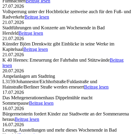
Filmnächten
Beitrag lesen
27.07.2026
Vollsperrung unter der Hochbrücke zeitweise auch für den Fuß- und
Radverkehr
Beitrag lesen
21.07.2026
Stadtführungen und Konzerte am Wochenende in Bad
Hersfeld
Beitrag lesen
21.07.2026
Künstler Björn Drenkwitz gibt Einblicke in seine Werke im
Kapitelsaal
Beitrag lesen
21.07.2026
K 40 Heenes: Erneuerung der Fahrbahn und Stützwände
Beitrag
lesen
20.07.2026
Ampelanlagen am Stadtring
L3159/Johannestor/Eichhofstraße/Fuldastraße und
Hainstraße/Berliner Straße werden erneuert
Beitrag lesen
17.07.2026
Das Mehrgenerationenhaus Dippelmühle macht
Sommerpause
Beitrag lesen
16.07.2026
Bürgermeisterin fordert Kinder zur Stadtwette an der Sommerarena
heraus
Beitrag lesen
16.07.2026
Lesung, Ausstellungen und mehr dieses Wochenende in Bad