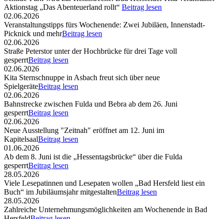
Aktionstag „Das Abenteuerland rollt“
Beitrag lesen
02.06.2026
Veranstaltungstipps fürs Wochenende: Zwei Jubiläen, Innenstadt-
Picknick und mehr
Beitrag lesen
02.06.2026
Straße Peterstor unter der Hochbrücke für drei Tage voll
gesperrt
Beitrag lesen
02.06.2026
Kita Sternschnuppe in Asbach freut sich über neue
Spielgeräte
Beitrag lesen
02.06.2026
Bahnstrecke zwischen Fulda und Bebra ab dem 26. Juni
gesperrt
Beitrag lesen
02.06.2026
Neue Ausstellung "Zeitnah" eröffnet am 12. Juni im
Kapitelsaal
Beitrag lesen
01.06.2026
Ab dem 8. Juni ist die „Hessentagsbrücke“ über die Fulda
gesperrt
Beitrag lesen
28.05.2026
Viele Lesepatinnen und Lesepaten wollen „Bad Hersfeld liest ein
Buch“ im Jubiläumsjahr mitgestalten
Beitrag lesen
28.05.2026
Zahlreiche Unternehmungsmöglichkeiten am Wochenende in Bad
Hersfeld
Beitrag lesen