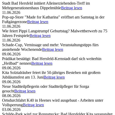
Stadt Bad Hersfeld initiiert Alleinerziehenden-Treff im
Mehrgenerationenhaus Dippelmühle
Beitrag lesen
11.06.2026
Pop-up-Store "Made for Katharina" eröffnet am Samstag in der
Fußgängerzone
Beitrag lesen
11.06.2026
Wie feiert Pippi Langstrumpf Geburtstag? Malwettberwerb zu 75
Jahren Festspiele
Beitrag lesen
11.06.2026
Schade-Cup, Vernissage und mehr: Veranstaltungstipps fürs
anstehende Wochenende
Beitrag lesen
09.06.2026
Prädikat bestätigt: Bad Hersfeld-Kernstadt darf sich weiterhin
„Heilbad“ nennen
Beitrag lesen
09.06.2026
Kita Solztalräuber feiert ihr 50-jähriges Bestehen mit großem
Jubiläumsfest am 13. Juni
Beitrag lesen
09.06.2026
Neue Stadtteilpflegerin oder Stadtteilpfleger für Sorga
gesucht
Beitrag lesen
08.06.2026
Ortsdurchfahrt K40 in Heenes wird ausgebaut - Arbeiten unter
Vollsperrung
Beitrag lesen
03.06.2026
Schilde-Park wird zur Rennstrecke: Bad Hersfelder Kita veranstaltet