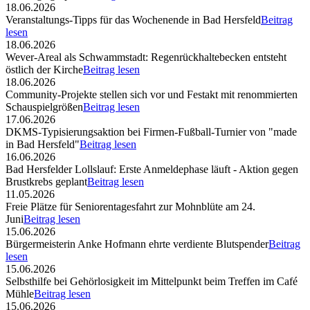
18.06.2026
Veranstaltungs-Tipps für das Wochenende in Bad Hersfeld
Beitrag
lesen
18.06.2026
Wever-Areal als Schwammstadt: Regenrückhaltebecken entsteht
östlich der Kirche
Beitrag lesen
18.06.2026
Community-Projekte stellen sich vor und Festakt mit renommierten
Schauspielgrößen
Beitrag lesen
17.06.2026
DKMS-Typisierungsaktion bei Firmen-Fußball-Turnier von "made
in Bad Hersfeld"
Beitrag lesen
16.06.2026
Bad Hersfelder Lollslauf: Erste Anmeldephase läuft - Aktion gegen
Brustkrebs geplant
Beitrag lesen
11.05.2026
Freie Plätze für Seniorentagesfahrt zur Mohnblüte am 24.
Juni
Beitrag lesen
15.06.2026
Bürgermeisterin Anke Hofmann ehrte verdiente Blutspender
Beitrag
lesen
15.06.2026
Selbsthilfe bei Gehörlosigkeit im Mittelpunkt beim Treffen im Café
Mühle
Beitrag lesen
15.06.2026