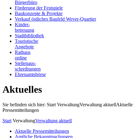
Bürgerbüro
Förderung der Festspiele
Baukonzepte & Projekte
Verkauf östliches Baufeld Wever-Quartier
Kinder-
betreuung
Stadtbibliothek
Touristische
Angebote
Rathaus
online
Stellenaus-
schreibungen
Ehrenamtsbörse
Aktuelles
Sie befinden sich hier: Start
Verwaltung
Verwaltung aktuell
Aktuelle
Pressemitteilungen
Start
Verwaltung
Verwaltung aktuell
Aktuelle Pressemitteilungen
Amtliche Bekanntmachungen