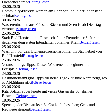
Dresdener Straße
Beitrag lesen
30.06.2026
Community-Projekte werden am Bahnhof und in der Innenstadt
sichtbar
Beitrag lesen
30.06.2026
Wasserentnahme aus Flüssen, Bächen und Seen ist ab Dienstag
verboten
Beitrag lesen
25.06.2026
Stadt Bad Hersfeld und Gesellschaft der Freunde der Stiftsruine
gedenken dem ersten Intendanten Johannes Klein
Beitrag lesen
25.06.2026
Warnung vor dem Eichenprozessionsspinner im Stadtgebiet von
Bad Hersfeld
Beitrag lesen
25.06.2026
Veranstaltungs-Tipps: Dieses Wochenende beginnen die
Festspiele
Beitrag lesen
24.06.2026
Gesundheitsamt gibt Tipps für heiße Tage - "Kühle Karte zeigt, wo
es Abkühlung gibt
Beitrag lesen
23.06.2026
Kita Solztalräuber feierte mit vielen Gästen ihr 50-jähriges
Bestehen
Beitrag lesen
18.06.2026
Sperrung der Bismarckstraße Ost bleibt bestehen; Geh- und
Radwege gesperrt
Beitrag lesen