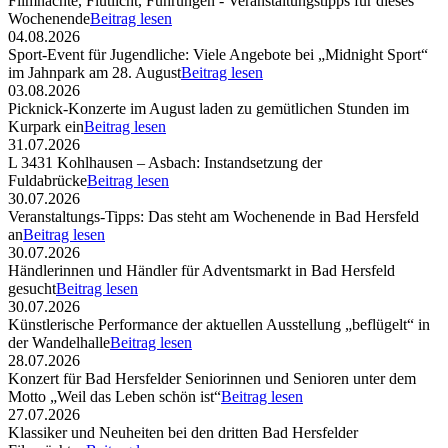
Filmnächte, Flutlicht, Führungen - Veranstaltungstipps für dieses
Wochenende
Beitrag lesen
04.08.2026
Sport-Event für Jugendliche: Viele Angebote bei „Midnight Sport“
im Jahnpark am 28. August
Beitrag lesen
03.08.2026
Picknick-Konzerte im August laden zu gemütlichen Stunden im
Kurpark ein
Beitrag lesen
31.07.2026
L 3431 Kohlhausen – Asbach: Instandsetzung der
Fuldabrücke
Beitrag lesen
30.07.2026
Veranstaltungs-Tipps: Das steht am Wochenende in Bad Hersfeld
an
Beitrag lesen
30.07.2026
Händlerinnen und Händler für Adventsmarkt in Bad Hersfeld
gesucht
Beitrag lesen
30.07.2026
Künstlerische Performance der aktuellen Ausstellung „beflügelt“ in
der Wandelhalle
Beitrag lesen
28.07.2026
Konzert für Bad Hersfelder Seniorinnen und Senioren unter dem
Motto „Weil das Leben schön ist“
Beitrag lesen
27.07.2026
Klassiker und Neuheiten bei den dritten Bad Hersfelder