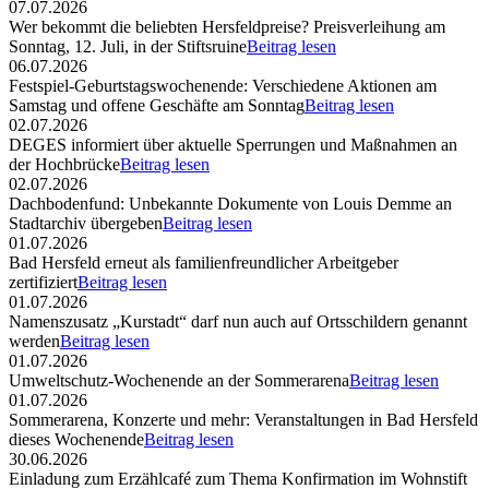
07.07.2026
Wer bekommt die beliebten Hersfeldpreise? Preisverleihung am
Sonntag, 12. Juli, in der Stiftsruine
Beitrag lesen
06.07.2026
Festspiel-Geburtstagswochenende: Verschiedene Aktionen am
Samstag und offene Geschäfte am Sonntag
Beitrag lesen
02.07.2026
DEGES informiert über aktuelle Sperrungen und Maßnahmen an
der Hochbrücke
Beitrag lesen
02.07.2026
Dachbodenfund: Unbekannte Dokumente von Louis Demme an
Stadtarchiv übergeben
Beitrag lesen
01.07.2026
Bad Hersfeld erneut als familienfreundlicher Arbeitgeber
zertifiziert
Beitrag lesen
01.07.2026
Namenszusatz „Kurstadt“ darf nun auch auf Ortsschildern genannt
werden
Beitrag lesen
01.07.2026
Umweltschutz-Wochenende an der Sommerarena
Beitrag lesen
01.07.2026
Sommerarena, Konzerte und mehr: Veranstaltungen in Bad Hersfeld
dieses Wochenende
Beitrag lesen
30.06.2026
Einladung zum Erzählcafé zum Thema Konfirmation im Wohnstift