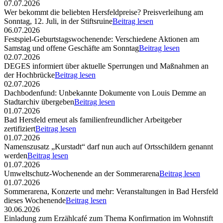
07.07.2026
Wer bekommt die beliebten Hersfeldpreise? Preisverleihung am
Sonntag, 12. Juli, in der Stiftsruine
Beitrag lesen
06.07.2026
Festspiel-Geburtstagswochenende: Verschiedene Aktionen am
Samstag und offene Geschäfte am Sonntag
Beitrag lesen
02.07.2026
DEGES informiert über aktuelle Sperrungen und Maßnahmen an
der Hochbrücke
Beitrag lesen
02.07.2026
Dachbodenfund: Unbekannte Dokumente von Louis Demme an
Stadtarchiv übergeben
Beitrag lesen
01.07.2026
Bad Hersfeld erneut als familienfreundlicher Arbeitgeber
zertifiziert
Beitrag lesen
01.07.2026
Namenszusatz „Kurstadt“ darf nun auch auf Ortsschildern genannt
werden
Beitrag lesen
01.07.2026
Umweltschutz-Wochenende an der Sommerarena
Beitrag lesen
01.07.2026
Sommerarena, Konzerte und mehr: Veranstaltungen in Bad Hersfeld
dieses Wochenende
Beitrag lesen
30.06.2026
Einladung zum Erzählcafé zum Thema Konfirmation im Wohnstift