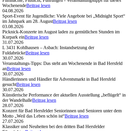
Filmnächte, Flutlicht, Führungen - Veranstaltungstipps für dieses
Wochenende
Beitrag lesen
04.08.2026
Sport-Event für Jugendliche: Viele Angebote bei „Midnight Sport“
im Jahnpark am 28. August
Beitrag lesen
03.08.2026
Picknick-Konzerte im August laden zu gemütlichen Stunden im
Kurpark ein
Beitrag lesen
31.07.2026
L 3431 Kohlhausen – Asbach: Instandsetzung der
Fuldabrücke
Beitrag lesen
30.07.2026
Veranstaltungs-Tipps: Das steht am Wochenende in Bad Hersfeld
an
Beitrag lesen
30.07.2026
Händlerinnen und Händler für Adventsmarkt in Bad Hersfeld
gesucht
Beitrag lesen
30.07.2026
Künstlerische Performance der aktuellen Ausstellung „beflügelt“ in
der Wandelhalle
Beitrag lesen
28.07.2026
Konzert für Bad Hersfelder Seniorinnen und Senioren unter dem
Motto „Weil das Leben schön ist“
Beitrag lesen
27.07.2026
Klassiker und Neuheiten bei den dritten Bad Hersfelder