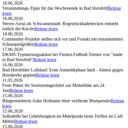
18.06.2026
Veranstaltungs-Tipps für das Wochenende in Bad Hersfeld
Beitrag
lesen
18.06.2026
Wever-Areal als Schwammstadt: Regenrückhaltebecken entsteht
östlich der Kirche
Beitrag lesen
18.06.2026
Community-Projekte stellen sich vor und Festakt mit renommierten
Schauspielgrößen
Beitrag lesen
17.06.2026
DKMS-Typisierungsaktion bei Firmen-Fußball-Turnier von "made
in Bad Hersfeld"
Beitrag lesen
16.06.2026
Bad Hersfelder Lollslauf: Erste Anmeldephase läuft - Aktion gegen
Brustkrebs geplant
Beitrag lesen
11.05.2026
Freie Plätze für Seniorentagesfahrt zur Mohnblüte am 24.
Juni
Beitrag lesen
15.06.2026
Bürgermeisterin Anke Hofmann ehrte verdiente Blutspender
Beitrag
lesen
15.06.2026
Selbsthilfe bei Gehörlosigkeit im Mittelpunkt beim Treffen im Café
Mühle
Beitrag lesen
15.06.2026