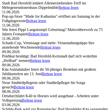
Stadt Bad Hersfeld initiiert Alleinerziehenden-Treff im
Mehrgenerationenhaus Dippelmühle
Beitrag lesen
11.06.2026
Pop-up-Store "Made for Katharina" eröffnet am Samstag in der
Fußgängerzone
Beitrag lesen
11.06.2026
Wie feiert Pippi Langstrumpf Geburtstag? Malwettberwerb zu 75
Jahren Festspiele
Beitrag lesen
11.06.2026
Schade-Cup, Vernissage und mehr: Veranstaltungstipps fürs
anstehende Wochenende
Beitrag lesen
09.06.2026
Prädikat bestätigt: Bad Hersfeld-Kernstadt darf sich weiterhin
„Heilbad“ nennen
Beitrag lesen
09.06.2026
Kita Solztalräuber feiert ihr 50-jähriges Bestehen mit großem
Jubiläumsfest am 13. Juni
Beitrag lesen
09.06.2026
Neue Stadtteilpflegerin oder Stadtteilpfleger für Sorga
gesucht
Beitrag lesen
08.06.2026
Ortsdurchfahrt K40 in Heenes wird ausgebaut - Arbeiten unter
Vollsperrung
Beitrag lesen
03.06.2026
Schilde-Park wird zur Rennstrecke: Bad Hersfelder Kita veranstaltet