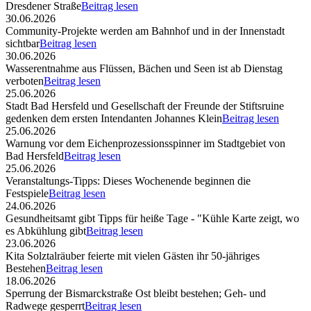
Dresdener Straße
Beitrag lesen
30.06.2026
Community-Projekte werden am Bahnhof und in der Innenstadt
sichtbar
Beitrag lesen
30.06.2026
Wasserentnahme aus Flüssen, Bächen und Seen ist ab Dienstag
verboten
Beitrag lesen
25.06.2026
Stadt Bad Hersfeld und Gesellschaft der Freunde der Stiftsruine
gedenken dem ersten Intendanten Johannes Klein
Beitrag lesen
25.06.2026
Warnung vor dem Eichenprozessionsspinner im Stadtgebiet von
Bad Hersfeld
Beitrag lesen
25.06.2026
Veranstaltungs-Tipps: Dieses Wochenende beginnen die
Festspiele
Beitrag lesen
24.06.2026
Gesundheitsamt gibt Tipps für heiße Tage - "Kühle Karte zeigt, wo
es Abkühlung gibt
Beitrag lesen
23.06.2026
Kita Solztalräuber feierte mit vielen Gästen ihr 50-jähriges
Bestehen
Beitrag lesen
18.06.2026
Sperrung der Bismarckstraße Ost bleibt bestehen; Geh- und
Radwege gesperrt
Beitrag lesen