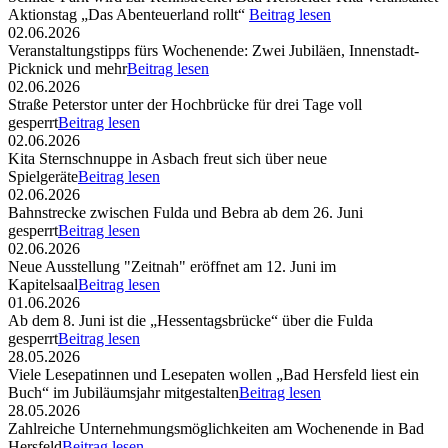
Aktionstag „Das Abenteuerland rollt“
Beitrag lesen
02.06.2026
Veranstaltungstipps fürs Wochenende: Zwei Jubiläen, Innenstadt-
Picknick und mehr
Beitrag lesen
02.06.2026
Straße Peterstor unter der Hochbrücke für drei Tage voll
gesperrt
Beitrag lesen
02.06.2026
Kita Sternschnuppe in Asbach freut sich über neue
Spielgeräte
Beitrag lesen
02.06.2026
Bahnstrecke zwischen Fulda und Bebra ab dem 26. Juni
gesperrt
Beitrag lesen
02.06.2026
Neue Ausstellung "Zeitnah" eröffnet am 12. Juni im
Kapitelsaal
Beitrag lesen
01.06.2026
Ab dem 8. Juni ist die „Hessentagsbrücke“ über die Fulda
gesperrt
Beitrag lesen
28.05.2026
Viele Lesepatinnen und Lesepaten wollen „Bad Hersfeld liest ein
Buch“ im Jubiläumsjahr mitgestalten
Beitrag lesen
28.05.2026
Zahlreiche Unternehmungsmöglichkeiten am Wochenende in Bad
Hersfeld
Beitrag lesen