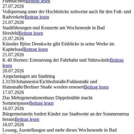
Filmnächten
Beitrag lesen
27.07.2026
Vollsperrung unter der Hochbrücke zeitweise auch für den Fuß- und
Radverkehr
Beitrag lesen
21.07.2026
Stadtführungen und Konzerte am Wochenende in Bad
Hersfeld
Beitrag lesen
21.07.2026
Künstler Björn Drenkwitz gibt Einblicke in seine Werke im
Kapitelsaal
Beitrag lesen
21.07.2026
K 40 Heenes: Erneuerung der Fahrbahn und Stützwände
Beitrag
lesen
20.07.2026
Ampelanlagen am Stadtring
L3159/Johannestor/Eichhofstraße/Fuldastraße und
Hainstraße/Berliner Straße werden erneuert
Beitrag lesen
17.07.2026
Das Mehrgenerationenhaus Dippelmühle macht
Sommerpause
Beitrag lesen
16.07.2026
Bürgermeisterin fordert Kinder zur Stadtwette an der Sommerarena
heraus
Beitrag lesen
16.07.2026
Lesung, Ausstellungen und mehr dieses Wochenende in Bad