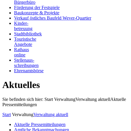
Bürgerbüro
Förderung der Festspiele
Baukonzepte & Projekte
Verkauf östliches Baufeld Wever-Quartier
Kinder-
betreuung
Stadtbibliothek
Touristische
Angebote
Rathaus
online
Stellenaus-
schreibungen
Ehrenamtsbörse
Aktuelles
Sie befinden sich hier: Start
Verwaltung
Verwaltung aktuell
Aktuelle
Pressemitteilungen
Start
Verwaltung
Verwaltung aktuell
Aktuelle Pressemitteilungen
Amtliche Bekanntmachungen