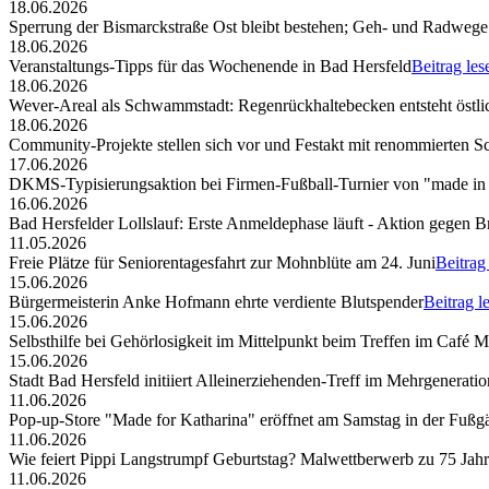
18.06.2026
Sperrung der Bismarckstraße Ost bleibt bestehen; Geh- und Radwege 
18.06.2026
Veranstaltungs-Tipps für das Wochenende in Bad Hersfeld
Beitrag les
18.06.2026
Wever-Areal als Schwammstadt: Regenrückhaltebecken entsteht östli
18.06.2026
Community-Projekte stellen sich vor und Festakt mit renommierten S
17.06.2026
DKMS-Typisierungsaktion bei Firmen-Fußball-Turnier von "made in
16.06.2026
Bad Hersfelder Lollslauf: Erste Anmeldephase läuft - Aktion gegen B
11.05.2026
Freie Plätze für Seniorentagesfahrt zur Mohnblüte am 24. Juni
Beitrag
15.06.2026
Bürgermeisterin Anke Hofmann ehrte verdiente Blutspender
Beitrag l
15.06.2026
Selbsthilfe bei Gehörlosigkeit im Mittelpunkt beim Treffen im Café 
15.06.2026
Stadt Bad Hersfeld initiiert Alleinerziehenden-Treff im Mehrgenerat
11.06.2026
Pop-up-Store "Made for Katharina" eröffnet am Samstag in der Fuß
11.06.2026
Wie feiert Pippi Langstrumpf Geburtstag? Malwettberwerb zu 75 Jahr
11.06.2026