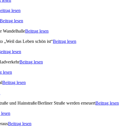
g lesen
eitrag lesen
Beitrag lesen
er Wandelhalle
Beitrag lesen
o „Weil das Leben schön ist“
Beitrag lesen
eitrag lesen
 Radverkehr
Beitrag lesen
g lesen
al
Beitrag lesen
n
raße und Hainstraße/Berliner Straße werden erneuert
Beitrag lesen
 lesen
eraus
Beitrag lesen