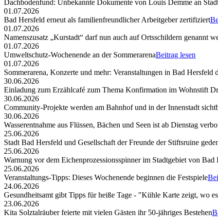
Dachbodenfund: Unbekannte Dokumente von Louis Demme an Stadt
01.07.2026
Bad Hersfeld erneut als familienfreundlicher Arbeitgeber zertifiziert
Be
01.07.2026
Namenszusatz „Kurstadt“ darf nun auch auf Ortsschildern genannt w
01.07.2026
Umweltschutz-Wochenende an der Sommerarena
Beitrag lesen
01.07.2026
Sommerarena, Konzerte und mehr: Veranstaltungen in Bad Hersfeld
30.06.2026
Einladung zum Erzählcafé zum Thema Konfirmation im Wohnstift Dr
30.06.2026
Community-Projekte werden am Bahnhof und in der Innenstadt sicht
30.06.2026
Wasserentnahme aus Flüssen, Bächen und Seen ist ab Dienstag verbo
25.06.2026
Stadt Bad Hersfeld und Gesellschaft der Freunde der Stiftsruine ged
25.06.2026
Warnung vor dem Eichenprozessionsspinner im Stadtgebiet von Bad 
25.06.2026
Veranstaltungs-Tipps: Dieses Wochenende beginnen die Festspiele
Bei
24.06.2026
Gesundheitsamt gibt Tipps für heiße Tage - "Kühle Karte zeigt, wo e
23.06.2026
Kita Solztalräuber feierte mit vielen Gästen ihr 50-jähriges Bestehen
B