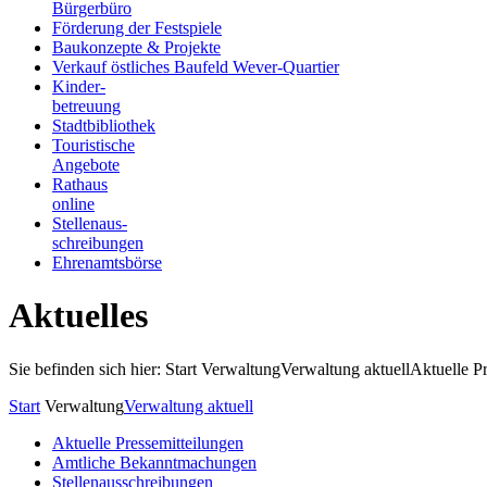
Bürgerbüro
Förderung der Festspiele
Baukonzepte & Projekte
Verkauf östliches Baufeld Wever-Quartier
Kinder-
betreuung
Stadtbibliothek
Touristische
Angebote
Rathaus
online
Stellenaus-
schreibungen
Ehrenamtsbörse
Aktuelles
Sie befinden sich hier: Start
Verwaltung
Verwaltung aktuell
Aktuelle P
Start
Verwaltung
Verwaltung aktuell
Aktuelle Pressemitteilungen
Amtliche Bekanntmachungen
Stellenausschreibungen