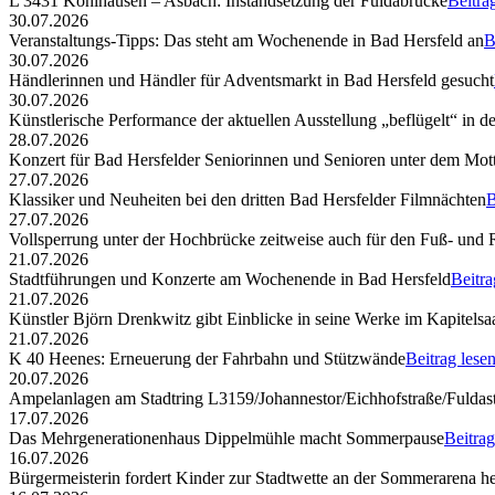
L 3431 Kohlhausen – Asbach: Instandsetzung der Fuldabrücke
Beitra
30.07.2026
Veranstaltungs-Tipps: Das steht am Wochenende in Bad Hersfeld an
B
30.07.2026
Händlerinnen und Händler für Adventsmarkt in Bad Hersfeld gesucht
30.07.2026
Künstlerische Performance der aktuellen Ausstellung „beflügelt“ in d
28.07.2026
Konzert für Bad Hersfelder Seniorinnen und Senioren unter dem Mott
27.07.2026
Klassiker und Neuheiten bei den dritten Bad Hersfelder Filmnächten
B
27.07.2026
Vollsperrung unter der Hochbrücke zeitweise auch für den Fuß- und
21.07.2026
Stadtführungen und Konzerte am Wochenende in Bad Hersfeld
Beitra
21.07.2026
Künstler Björn Drenkwitz gibt Einblicke in seine Werke im Kapitelsa
21.07.2026
K 40 Heenes: Erneuerung der Fahrbahn und Stützwände
Beitrag lese
20.07.2026
Ampelanlagen am Stadtring L3159/Johannestor/Eichhofstraße/Fuldast
17.07.2026
Das Mehrgenerationenhaus Dippelmühle macht Sommerpause
Beitrag
16.07.2026
Bürgermeisterin fordert Kinder zur Stadtwette an der Sommerarena h