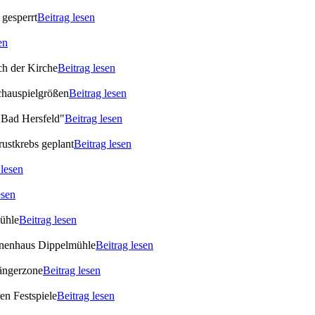
gesperrt
Beitrag lesen
en
ch der Kirche
Beitrag lesen
chauspielgrößen
Beitrag lesen
 Bad Hersfeld"
Beitrag lesen
rustkrebs geplant
Beitrag lesen
 lesen
esen
Mühle
Beitrag lesen
ionenhaus Dippelmühle
Beitrag lesen
gängerzone
Beitrag lesen
en Festspiele
Beitrag lesen