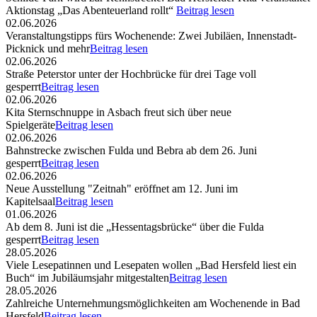
Aktionstag „Das Abenteuerland rollt“
Beitrag lesen
02.06.2026
Veranstaltungstipps fürs Wochenende: Zwei Jubiläen, Innenstadt-
Picknick und mehr
Beitrag lesen
02.06.2026
Straße Peterstor unter der Hochbrücke für drei Tage voll
gesperrt
Beitrag lesen
02.06.2026
Kita Sternschnuppe in Asbach freut sich über neue
Spielgeräte
Beitrag lesen
02.06.2026
Bahnstrecke zwischen Fulda und Bebra ab dem 26. Juni
gesperrt
Beitrag lesen
02.06.2026
Neue Ausstellung "Zeitnah" eröffnet am 12. Juni im
Kapitelsaal
Beitrag lesen
01.06.2026
Ab dem 8. Juni ist die „Hessentagsbrücke“ über die Fulda
gesperrt
Beitrag lesen
28.05.2026
Viele Lesepatinnen und Lesepaten wollen „Bad Hersfeld liest ein
Buch“ im Jubiläumsjahr mitgestalten
Beitrag lesen
28.05.2026
Zahlreiche Unternehmungsmöglichkeiten am Wochenende in Bad
Hersfeld
Beitrag lesen