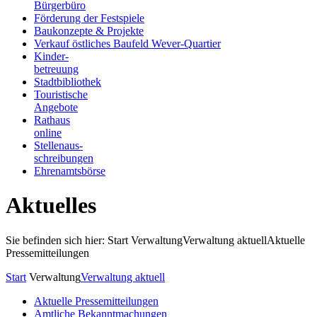
Bürgerbüro
Förderung der Festspiele
Baukonzepte & Projekte
Verkauf östliches Baufeld Wever-Quartier
Kinder-
betreuung
Stadtbibliothek
Touristische
Angebote
Rathaus
online
Stellenaus-
schreibungen
Ehrenamtsbörse
Aktuelles
Sie befinden sich hier: Start
Verwaltung
Verwaltung aktuell
Aktuelle
Pressemitteilungen
Start
Verwaltung
Verwaltung aktuell
Aktuelle Pressemitteilungen
Amtliche Bekanntmachungen