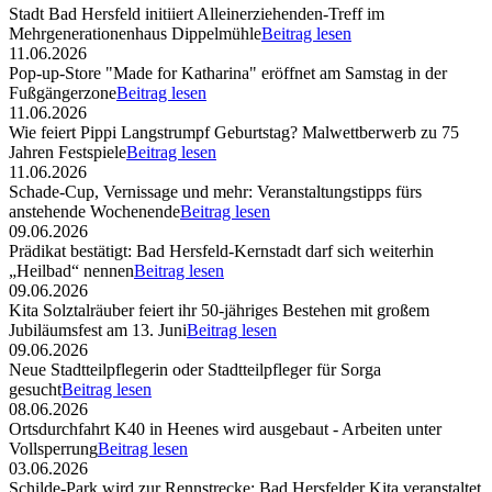
Stadt Bad Hersfeld initiiert Alleinerziehenden-Treff im
Mehrgenerationenhaus Dippelmühle
Beitrag lesen
11.06.2026
Pop-up-Store "Made for Katharina" eröffnet am Samstag in der
Fußgängerzone
Beitrag lesen
11.06.2026
Wie feiert Pippi Langstrumpf Geburtstag? Malwettberwerb zu 75
Jahren Festspiele
Beitrag lesen
11.06.2026
Schade-Cup, Vernissage und mehr: Veranstaltungstipps fürs
anstehende Wochenende
Beitrag lesen
09.06.2026
Prädikat bestätigt: Bad Hersfeld-Kernstadt darf sich weiterhin
„Heilbad“ nennen
Beitrag lesen
09.06.2026
Kita Solztalräuber feiert ihr 50-jähriges Bestehen mit großem
Jubiläumsfest am 13. Juni
Beitrag lesen
09.06.2026
Neue Stadtteilpflegerin oder Stadtteilpfleger für Sorga
gesucht
Beitrag lesen
08.06.2026
Ortsdurchfahrt K40 in Heenes wird ausgebaut - Arbeiten unter
Vollsperrung
Beitrag lesen
03.06.2026
Schilde-Park wird zur Rennstrecke: Bad Hersfelder Kita veranstaltet