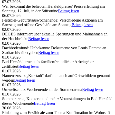
07.07.2026
Wer bekommt die beliebten Hersfeldpreise? Preisverleihung am
Sonntag, 12. Juli, in der Stiftsruine
Beitrag lesen
06.07.2026
Festspiel-Geburtstagswochenende: Verschiedene Aktionen am
Samstag und offene Geschäfte am Sonntag
Beitrag lesen
02.07.2026
DEGES informiert über aktuelle Sperrungen und Maßnahmen an
der Hochbrücke
Beitrag lesen
02.07.2026
Dachbodenfund: Unbekannte Dokumente von Louis Demme an
Stadtarchiv übergeben
Beitrag lesen
01.07.2026
Bad Hersfeld erneut als familienfreundlicher Arbeitgeber
zertifiziert
Beitrag lesen
01.07.2026
Namenszusatz „Kurstadt“ darf nun auch auf Ortsschildern genannt
werden
Beitrag lesen
01.07.2026
Umweltschutz-Wochenende an der Sommerarena
Beitrag lesen
01.07.2026
Sommerarena, Konzerte und mehr: Veranstaltungen in Bad Hersfeld
dieses Wochenende
Beitrag lesen
30.06.2026
Einladung zum Erzählcafé zum Thema Konfirmation im Wohnstift