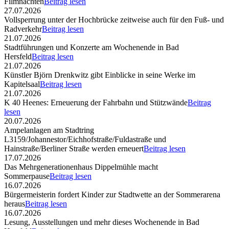
Filmnächten
Beitrag lesen
27.07.2026
Vollsperrung unter der Hochbrücke zeitweise auch für den Fuß- und
Radverkehr
Beitrag lesen
21.07.2026
Stadtführungen und Konzerte am Wochenende in Bad
Hersfeld
Beitrag lesen
21.07.2026
Künstler Björn Drenkwitz gibt Einblicke in seine Werke im
Kapitelsaal
Beitrag lesen
21.07.2026
K 40 Heenes: Erneuerung der Fahrbahn und Stützwände
Beitrag
lesen
20.07.2026
Ampelanlagen am Stadtring
L3159/Johannestor/Eichhofstraße/Fuldastraße und
Hainstraße/Berliner Straße werden erneuert
Beitrag lesen
17.07.2026
Das Mehrgenerationenhaus Dippelmühle macht
Sommerpause
Beitrag lesen
16.07.2026
Bürgermeisterin fordert Kinder zur Stadtwette an der Sommerarena
heraus
Beitrag lesen
16.07.2026
Lesung, Ausstellungen und mehr dieses Wochenende in Bad