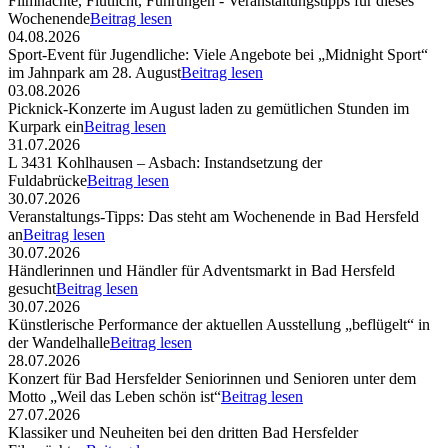
Filmnächte, Flutlicht, Führungen - Veranstaltungstipps für dieses
Wochenende
Beitrag lesen
04.08.2026
Sport-Event für Jugendliche: Viele Angebote bei „Midnight Sport“
im Jahnpark am 28. August
Beitrag lesen
03.08.2026
Picknick-Konzerte im August laden zu gemütlichen Stunden im
Kurpark ein
Beitrag lesen
31.07.2026
L 3431 Kohlhausen – Asbach: Instandsetzung der
Fuldabrücke
Beitrag lesen
30.07.2026
Veranstaltungs-Tipps: Das steht am Wochenende in Bad Hersfeld
an
Beitrag lesen
30.07.2026
Händlerinnen und Händler für Adventsmarkt in Bad Hersfeld
gesucht
Beitrag lesen
30.07.2026
Künstlerische Performance der aktuellen Ausstellung „beflügelt“ in
der Wandelhalle
Beitrag lesen
28.07.2026
Konzert für Bad Hersfelder Seniorinnen und Senioren unter dem
Motto „Weil das Leben schön ist“
Beitrag lesen
27.07.2026
Klassiker und Neuheiten bei den dritten Bad Hersfelder