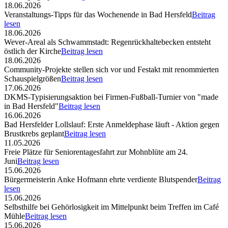
18.06.2026
Veranstaltungs-Tipps für das Wochenende in Bad Hersfeld
Beitrag
lesen
18.06.2026
Wever-Areal als Schwammstadt: Regenrückhaltebecken entsteht
östlich der Kirche
Beitrag lesen
18.06.2026
Community-Projekte stellen sich vor und Festakt mit renommierten
Schauspielgrößen
Beitrag lesen
17.06.2026
DKMS-Typisierungsaktion bei Firmen-Fußball-Turnier von "made
in Bad Hersfeld"
Beitrag lesen
16.06.2026
Bad Hersfelder Lollslauf: Erste Anmeldephase läuft - Aktion gegen
Brustkrebs geplant
Beitrag lesen
11.05.2026
Freie Plätze für Seniorentagesfahrt zur Mohnblüte am 24.
Juni
Beitrag lesen
15.06.2026
Bürgermeisterin Anke Hofmann ehrte verdiente Blutspender
Beitrag
lesen
15.06.2026
Selbsthilfe bei Gehörlosigkeit im Mittelpunkt beim Treffen im Café
Mühle
Beitrag lesen
15.06.2026