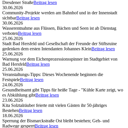
Dresdener Straße
Beitrag lesen
30.06.2026
Community-Projekte werden am Bahnhof und in der Innenstadt
sichtbar
Beitrag lesen
30.06.2026
Wasserentnahme aus Flüssen, Bächen und Seen ist ab Dienstag
verboten
Beitrag lesen
25.06.2026
Stadt Bad Hersfeld und Gesellschaft der Freunde der Stiftsruine
gedenken dem ersten Intendanten Johannes Klein
Beitrag lesen
25.06.2026
Warnung vor dem Eichenprozessionsspinner im Stadtgebiet von
Bad Hersfeld
Beitrag lesen
25.06.2026
Veranstaltungs-Tipps: Dieses Wochenende beginnen die
Festspiele
Beitrag lesen
24.06.2026
Gesundheitsamt gibt Tipps für heiße Tage - "Kühle Karte zeigt, wo
es Abkühlung gibt
Beitrag lesen
23.06.2026
Kita Solztalräuber feierte mit vielen Gästen ihr 50-jähriges
Bestehen
Beitrag lesen
18.06.2026
Sperrung der Bismarckstraße Ost bleibt bestehen; Geh- und
Radwege gesperrt
Beitrag lesen