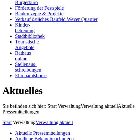
Bürgerbüro
Förderung der Festspiele
Baukonzepte & Projekte
Verkauf östliches Baufeld Wever-Quartier
Kinder-
betreuung
Stadtbibliothek
Touristische
Angebote
Rathaus
online
Stellenaus-
schreibungen
Ehrenamtsbörse
Aktuelles
Sie befinden sich hier: Start
Verwaltung
Verwaltung aktuell
Aktuelle
Pressemitteilungen
Start
Verwaltung
Verwaltung aktuell
Aktuelle Pressemitteilungen
Amtliche Bekanntmachungen