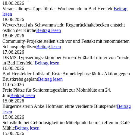
18.06.2026
Veranstaltungs-Tipps für das Wochenende in Bad Hersfeld
Beitrag
lesen
18.06.2026
Wever-Areal als Schwammstadt: Regenrückhaltebecken entsteht
östlich der Kirche
Beitrag lesen
18.06.2026
Community-Projekte stellen sich vor und Festakt mit renommierten
Schauspielgrößen
Beitrag lesen
17.06.2026
DKMS-Typisierungsaktion bei Firmen-Fußball-Turnier von "made
in Bad Hersfeld"
Beitrag lesen
16.06.2026
Bad Hersfelder Lollslauf: Erste Anmeldephase läuft - Aktion gegen
Brustkrebs geplant
Beitrag lesen
11.05.2026
Freie Plätze für Seniorentagesfahrt zur Mohnblüte am 24.
Juni
Beitrag lesen
15.06.2026
Bürgermeisterin Anke Hofmann ehrte verdiente Blutspender
Beitrag
lesen
15.06.2026
Selbsthilfe bei Gehörlosigkeit im Mittelpunkt beim Treffen im Café
Mühle
Beitrag lesen
15.06.2026