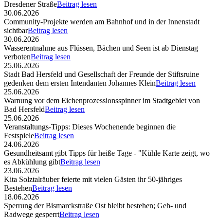
Dresdener Straße
Beitrag lesen
30.06.2026
Community-Projekte werden am Bahnhof und in der Innenstadt
sichtbar
Beitrag lesen
30.06.2026
Wasserentnahme aus Flüssen, Bächen und Seen ist ab Dienstag
verboten
Beitrag lesen
25.06.2026
Stadt Bad Hersfeld und Gesellschaft der Freunde der Stiftsruine
gedenken dem ersten Intendanten Johannes Klein
Beitrag lesen
25.06.2026
Warnung vor dem Eichenprozessionsspinner im Stadtgebiet von
Bad Hersfeld
Beitrag lesen
25.06.2026
Veranstaltungs-Tipps: Dieses Wochenende beginnen die
Festspiele
Beitrag lesen
24.06.2026
Gesundheitsamt gibt Tipps für heiße Tage - "Kühle Karte zeigt, wo
es Abkühlung gibt
Beitrag lesen
23.06.2026
Kita Solztalräuber feierte mit vielen Gästen ihr 50-jähriges
Bestehen
Beitrag lesen
18.06.2026
Sperrung der Bismarckstraße Ost bleibt bestehen; Geh- und
Radwege gesperrt
Beitrag lesen