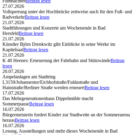
Filmnächten
Beitrag lesen
27.07.2026
Vollsperrung unter der Hochbrücke zeitweise auch für den Fuß- und
Radverkehr
Beitrag lesen
21.07.2026
Stadtführungen und Konzerte am Wochenende in Bad
Hersfeld
Beitrag lesen
21.07.2026
Künstler Björn Drenkwitz gibt Einblicke in seine Werke im
Kapitelsaal
Beitrag lesen
21.07.2026
K 40 Heenes: Erneuerung der Fahrbahn und Stützwände
Beitrag
lesen
20.07.2026
Ampelanlagen am Stadtring
L3159/Johannestor/Eichhofstraße/Fuldastraße und
Hainstraße/Berliner Straße werden erneuert
Beitrag lesen
17.07.2026
Das Mehrgenerationenhaus Dippelmühle macht
Sommerpause
Beitrag lesen
16.07.2026
Bürgermeisterin fordert Kinder zur Stadtwette an der Sommerarena
heraus
Beitrag lesen
16.07.2026
Lesung, Ausstellungen und mehr dieses Wochenende in Bad