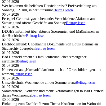
07.07.2026
Wer bekommt die beliebten Hersfeldpreise? Preisverleihung am
Sonntag, 12. Juli, in der Stiftsruine
Beitrag lesen
06.07.2026
Festspiel-Geburtstagswochenende: Verschiedene Aktionen am
Samstag und offene Geschäfte am Sonntag
Beitrag lesen
02.07.2026
DEGES informiert über aktuelle Sperrungen und Maßnahmen an
der Hochbrücke
Beitrag lesen
02.07.2026
Dachbodenfund: Unbekannte Dokumente von Louis Demme an
Stadtarchiv übergeben
Beitrag lesen
01.07.2026
Bad Hersfeld erneut als familienfreundlicher Arbeitgeber
zertifiziert
Beitrag lesen
01.07.2026
Namenszusatz „Kurstadt“ darf nun auch auf Ortsschildern genannt
werden
Beitrag lesen
01.07.2026
Umweltschutz-Wochenende an der Sommerarena
Beitrag lesen
01.07.2026
Sommerarena, Konzerte und mehr: Veranstaltungen in Bad Hersfeld
dieses Wochenende
Beitrag lesen
30.06.2026
Einladung zum Erzählcafé zum Thema Konfirmation im Wohnstift