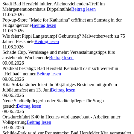
Stadt Bad Hersfeld initiiert Alleinerziehenden-Treff im
Mehrgenerationenhaus Dippelmühle
Beitrag lesen
11.06.2026
Pop-up-Store "Made for Katharina" eröffnet am Samstag in der
Fußgängerzone
Beitrag lesen
11.06.2026
Wie feiert Pippi Langstrumpf Geburtstag? Malwettberwerb zu 75
Jahren Festspiele
Beitrag lesen
11.06.2026
Schade-Cup, Vernissage und mehr: Veranstaltungstipps fürs
anstehende Wochenende
Beitrag lesen
09.06.2026
Prädikat bestätigt: Bad Hersfeld-Kernstadt darf sich weiterhin
„Heilbad“ nennen
Beitrag lesen
09.06.2026
Kita Solztalräuber feiert ihr 50-jähriges Bestehen mit großem
Jubiläumsfest am 13. Juni
Beitrag lesen
09.06.2026
Neue Stadtteilpflegerin oder Stadtteilpfleger für Sorga
gesucht
Beitrag lesen
08.06.2026
Ortsdurchfahrt K40 in Heenes wird ausgebaut - Arbeiten unter
Vollsperrung
Beitrag lesen
03.06.2026
Schilde-Park wird zur Rennstrecke: Bad Hersfelder Kita veranstaltet