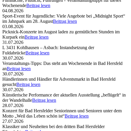
Filmnächte, Flutlicht, Führungen - Veranstaltungstipps für dieses
Wochenende
Beitrag lesen
04.08.2026
Sport-Event für Jugendliche: Viele Angebote bei „Midnight Sport“
im Jahnpark am 28. August
Beitrag lesen
03.08.2026
Picknick-Konzerte im August laden zu gemütlichen Stunden im
Kurpark ein
Beitrag lesen
31.07.2026
L 3431 Kohlhausen – Asbach: Instandsetzung der
Fuldabrücke
Beitrag lesen
30.07.2026
Veranstaltungs-Tipps: Das steht am Wochenende in Bad Hersfeld
an
Beitrag lesen
30.07.2026
Händlerinnen und Händler für Adventsmarkt in Bad Hersfeld
gesucht
Beitrag lesen
30.07.2026
Künstlerische Performance der aktuellen Ausstellung „beflügelt“ in
der Wandelhalle
Beitrag lesen
28.07.2026
Konzert für Bad Hersfelder Seniorinnen und Senioren unter dem
Motto „Weil das Leben schön ist“
Beitrag lesen
27.07.2026
Klassiker und Neuheiten bei den dritten Bad Hersfelder