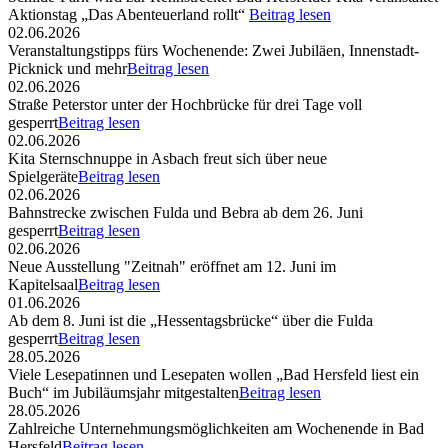
Aktionstag „Das Abenteuerland rollt“
Beitrag lesen
02.06.2026
Veranstaltungstipps fürs Wochenende: Zwei Jubiläen, Innenstadt-
Picknick und mehr
Beitrag lesen
02.06.2026
Straße Peterstor unter der Hochbrücke für drei Tage voll
gesperrt
Beitrag lesen
02.06.2026
Kita Sternschnuppe in Asbach freut sich über neue
Spielgeräte
Beitrag lesen
02.06.2026
Bahnstrecke zwischen Fulda und Bebra ab dem 26. Juni
gesperrt
Beitrag lesen
02.06.2026
Neue Ausstellung "Zeitnah" eröffnet am 12. Juni im
Kapitelsaal
Beitrag lesen
01.06.2026
Ab dem 8. Juni ist die „Hessentagsbrücke“ über die Fulda
gesperrt
Beitrag lesen
28.05.2026
Viele Lesepatinnen und Lesepaten wollen „Bad Hersfeld liest ein
Buch“ im Jubiläumsjahr mitgestalten
Beitrag lesen
28.05.2026
Zahlreiche Unternehmungsmöglichkeiten am Wochenende in Bad
Hersfeld
Beitrag lesen