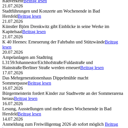
Radverkehr
Beitrag lesen
21.07.2026
Stadtführungen und Konzerte am Wochenende in Bad
Hersfeld
Beitrag lesen
21.07.2026
Künstler Björn Drenkwitz gibt Einblicke in seine Werke im
Kapitelsaal
Beitrag lesen
21.07.2026
K 40 Heenes: Erneuerung der Fahrbahn und Stützwände
Beitrag
lesen
20.07.2026
Ampelanlagen am Stadtring
L3159/Johannestor/Eichhofstraße/Fuldastraße und
Hainstraße/Berliner Straße werden erneuert
Beitrag lesen
17.07.2026
Das Mehrgenerationenhaus Dippelmühle macht
Sommerpause
Beitrag lesen
16.07.2026
Bürgermeisterin fordert Kinder zur Stadtwette an der Sommerarena
heraus
Beitrag lesen
16.07.2026
Lesung, Ausstellungen und mehr dieses Wochenende in Bad
Hersfeld
Beitrag lesen
14.07.2026
Anmeldung zum Freiwilligentag 2026 ab sofort möglich
Beitrag