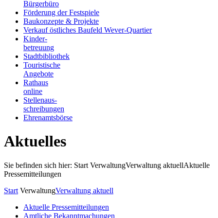
Bürgerbüro
Förderung der Festspiele
Baukonzepte & Projekte
Verkauf östliches Baufeld Wever-Quartier
Kinder-
betreuung
Stadtbibliothek
Touristische
Angebote
Rathaus
online
Stellenaus-
schreibungen
Ehrenamtsbörse
Aktuelles
Sie befinden sich hier: Start
Verwaltung
Verwaltung aktuell
Aktuelle
Pressemitteilungen
Start
Verwaltung
Verwaltung aktuell
Aktuelle Pressemitteilungen
Amtliche Bekanntmachungen