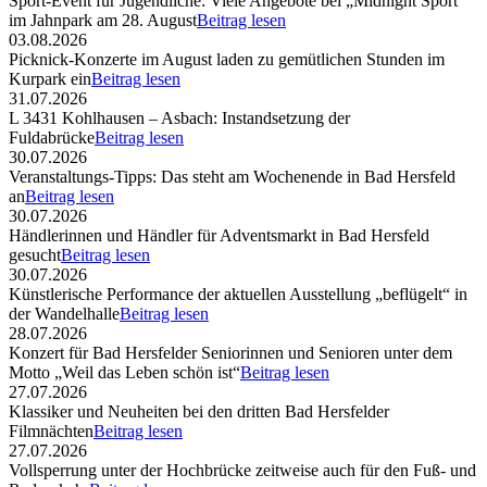
Sport-Event für Jugendliche: Viele Angebote bei „Midnight Sport“
im Jahnpark am 28. August
Beitrag lesen
03.08.2026
Picknick-Konzerte im August laden zu gemütlichen Stunden im
Kurpark ein
Beitrag lesen
31.07.2026
L 3431 Kohlhausen – Asbach: Instandsetzung der
Fuldabrücke
Beitrag lesen
30.07.2026
Veranstaltungs-Tipps: Das steht am Wochenende in Bad Hersfeld
an
Beitrag lesen
30.07.2026
Händlerinnen und Händler für Adventsmarkt in Bad Hersfeld
gesucht
Beitrag lesen
30.07.2026
Künstlerische Performance der aktuellen Ausstellung „beflügelt“ in
der Wandelhalle
Beitrag lesen
28.07.2026
Konzert für Bad Hersfelder Seniorinnen und Senioren unter dem
Motto „Weil das Leben schön ist“
Beitrag lesen
27.07.2026
Klassiker und Neuheiten bei den dritten Bad Hersfelder
Filmnächten
Beitrag lesen
27.07.2026
Vollsperrung unter der Hochbrücke zeitweise auch für den Fuß- und