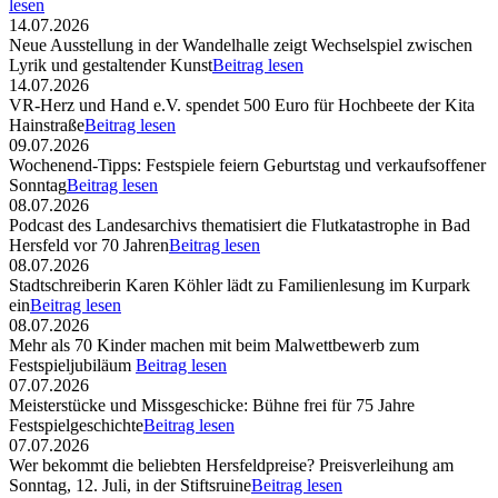
lesen
14.07.2026
Neue Ausstellung in der Wandelhalle zeigt Wechselspiel zwischen
Lyrik und gestaltender Kunst
Beitrag lesen
14.07.2026
VR-Herz und Hand e.V. spendet 500 Euro für Hochbeete der Kita
Hainstraße
Beitrag lesen
09.07.2026
Wochenend-Tipps: Festspiele feiern Geburtstag und verkaufsoffener
Sonntag
Beitrag lesen
08.07.2026
Podcast des Landesarchivs thematisiert die Flutkatastrophe in Bad
Hersfeld vor 70 Jahren
Beitrag lesen
08.07.2026
Stadtschreiberin Karen Köhler lädt zu Familienlesung im Kurpark
ein
Beitrag lesen
08.07.2026
Mehr als 70 Kinder machen mit beim Malwettbewerb zum
Festspieljubiläum
Beitrag lesen
07.07.2026
Meisterstücke und Missgeschicke: Bühne frei für 75 Jahre
Festspielgeschichte
Beitrag lesen
07.07.2026
Wer bekommt die beliebten Hersfeldpreise? Preisverleihung am
Sonntag, 12. Juli, in der Stiftsruine
Beitrag lesen