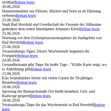
sichtbar
Beitrag lesen
30.06.2026
Wasserentnahme aus Flüssen, Bächen und Seen ist ab Dienstag
verboten
Beitrag lesen
25.06.2026
Stadt Bad Hersfeld und Gesellschaft der Freunde der Stiftsruine
gedenken dem ersten Intendanten Johannes Klein
Beitrag lesen
25.06.2026
Warnung vor dem Eichenprozessionsspinner im Stadtgebiet von
Bad Hersfeld
Beitrag lesen
25.06.2026
Veranstaltungs-Tipps: Dieses Wochenende beginnen die
Festspiele
Beitrag lesen
24.06.2026
Gesundheitsamt gibt Tipps für heiße Tage - "Kühle Karte zeigt, wo
es Abkühlung gibt
Beitrag lesen
23.06.2026
Kita Solztalräuber feierte mit vielen Gästen ihr 50-jähriges
Bestehen
Beitrag lesen
18.06.2026
Sperrung der Bismarckstraße Ost bleibt bestehen; Geh- und
Radwege gesperrt
Beitrag lesen
18.06.2026
Veranstaltungs-Tipps für das Wochenende in Bad Hersfeld
Beitrag
lesen