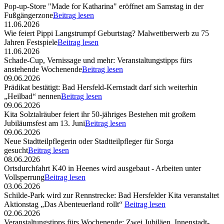
Pop-up-Store "Made for Katharina" eröffnet am Samstag in der
Fußgängerzone
Beitrag lesen
11.06.2026
Wie feiert Pippi Langstrumpf Geburtstag? Malwettberwerb zu 75
Jahren Festspiele
Beitrag lesen
11.06.2026
Schade-Cup, Vernissage und mehr: Veranstaltungstipps fürs
anstehende Wochenende
Beitrag lesen
09.06.2026
Prädikat bestätigt: Bad Hersfeld-Kernstadt darf sich weiterhin
„Heilbad“ nennen
Beitrag lesen
09.06.2026
Kita Solztalräuber feiert ihr 50-jähriges Bestehen mit großem
Jubiläumsfest am 13. Juni
Beitrag lesen
09.06.2026
Neue Stadtteilpflegerin oder Stadtteilpfleger für Sorga
gesucht
Beitrag lesen
08.06.2026
Ortsdurchfahrt K40 in Heenes wird ausgebaut - Arbeiten unter
Vollsperrung
Beitrag lesen
03.06.2026
Schilde-Park wird zur Rennstrecke: Bad Hersfelder Kita veranstaltet
Aktionstag „Das Abenteuerland rollt“
Beitrag lesen
02.06.2026
Veranstaltungstipps fürs Wochenende: Zwei Jubiläen, Innenstadt-