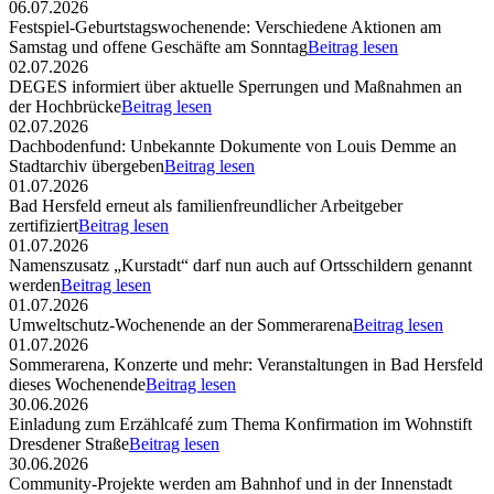
06.07.2026
Festspiel-Geburtstagswochenende: Verschiedene Aktionen am
Samstag und offene Geschäfte am Sonntag
Beitrag lesen
02.07.2026
DEGES informiert über aktuelle Sperrungen und Maßnahmen an
der Hochbrücke
Beitrag lesen
02.07.2026
Dachbodenfund: Unbekannte Dokumente von Louis Demme an
Stadtarchiv übergeben
Beitrag lesen
01.07.2026
Bad Hersfeld erneut als familienfreundlicher Arbeitgeber
zertifiziert
Beitrag lesen
01.07.2026
Namenszusatz „Kurstadt“ darf nun auch auf Ortsschildern genannt
werden
Beitrag lesen
01.07.2026
Umweltschutz-Wochenende an der Sommerarena
Beitrag lesen
01.07.2026
Sommerarena, Konzerte und mehr: Veranstaltungen in Bad Hersfeld
dieses Wochenende
Beitrag lesen
30.06.2026
Einladung zum Erzählcafé zum Thema Konfirmation im Wohnstift
Dresdener Straße
Beitrag lesen
30.06.2026
Community-Projekte werden am Bahnhof und in der Innenstadt