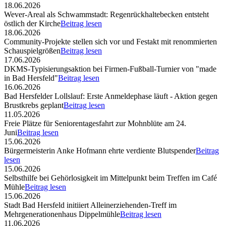
18.06.2026
Wever-Areal als Schwammstadt: Regenrückhaltebecken entsteht
östlich der Kirche
Beitrag lesen
18.06.2026
Community-Projekte stellen sich vor und Festakt mit renommierten
Schauspielgrößen
Beitrag lesen
17.06.2026
DKMS-Typisierungsaktion bei Firmen-Fußball-Turnier von "made
in Bad Hersfeld"
Beitrag lesen
16.06.2026
Bad Hersfelder Lollslauf: Erste Anmeldephase läuft - Aktion gegen
Brustkrebs geplant
Beitrag lesen
11.05.2026
Freie Plätze für Seniorentagesfahrt zur Mohnblüte am 24.
Juni
Beitrag lesen
15.06.2026
Bürgermeisterin Anke Hofmann ehrte verdiente Blutspender
Beitrag
lesen
15.06.2026
Selbsthilfe bei Gehörlosigkeit im Mittelpunkt beim Treffen im Café
Mühle
Beitrag lesen
15.06.2026
Stadt Bad Hersfeld initiiert Alleinerziehenden-Treff im
Mehrgenerationenhaus Dippelmühle
Beitrag lesen
11.06.2026