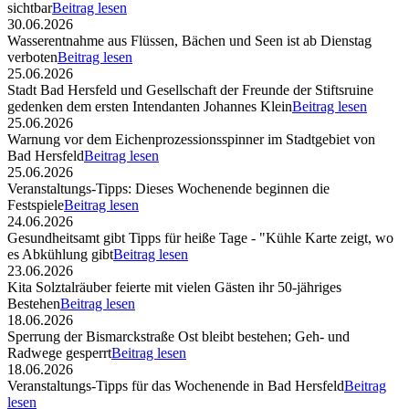
sichtbar
Beitrag lesen
30.06.2026
Wasserentnahme aus Flüssen, Bächen und Seen ist ab Dienstag
verboten
Beitrag lesen
25.06.2026
Stadt Bad Hersfeld und Gesellschaft der Freunde der Stiftsruine
gedenken dem ersten Intendanten Johannes Klein
Beitrag lesen
25.06.2026
Warnung vor dem Eichenprozessionsspinner im Stadtgebiet von
Bad Hersfeld
Beitrag lesen
25.06.2026
Veranstaltungs-Tipps: Dieses Wochenende beginnen die
Festspiele
Beitrag lesen
24.06.2026
Gesundheitsamt gibt Tipps für heiße Tage - "Kühle Karte zeigt, wo
es Abkühlung gibt
Beitrag lesen
23.06.2026
Kita Solztalräuber feierte mit vielen Gästen ihr 50-jähriges
Bestehen
Beitrag lesen
18.06.2026
Sperrung der Bismarckstraße Ost bleibt bestehen; Geh- und
Radwege gesperrt
Beitrag lesen
18.06.2026
Veranstaltungs-Tipps für das Wochenende in Bad Hersfeld
Beitrag
lesen