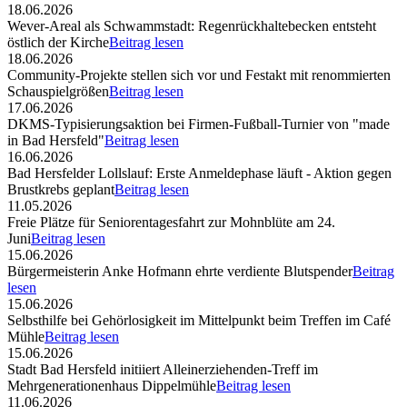
18.06.2026
Wever-Areal als Schwammstadt: Regenrückhaltebecken entsteht
östlich der Kirche
Beitrag lesen
18.06.2026
Community-Projekte stellen sich vor und Festakt mit renommierten
Schauspielgrößen
Beitrag lesen
17.06.2026
DKMS-Typisierungsaktion bei Firmen-Fußball-Turnier von "made
in Bad Hersfeld"
Beitrag lesen
16.06.2026
Bad Hersfelder Lollslauf: Erste Anmeldephase läuft - Aktion gegen
Brustkrebs geplant
Beitrag lesen
11.05.2026
Freie Plätze für Seniorentagesfahrt zur Mohnblüte am 24.
Juni
Beitrag lesen
15.06.2026
Bürgermeisterin Anke Hofmann ehrte verdiente Blutspender
Beitrag
lesen
15.06.2026
Selbsthilfe bei Gehörlosigkeit im Mittelpunkt beim Treffen im Café
Mühle
Beitrag lesen
15.06.2026
Stadt Bad Hersfeld initiiert Alleinerziehenden-Treff im
Mehrgenerationenhaus Dippelmühle
Beitrag lesen
11.06.2026