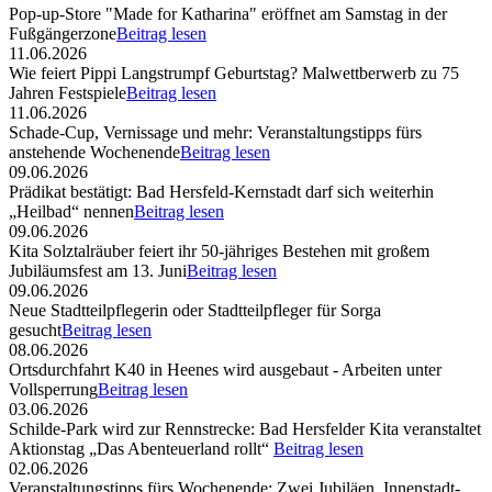
Pop-up-Store "Made for Katharina" eröffnet am Samstag in der
Fußgängerzone
Beitrag lesen
11.06.2026
Wie feiert Pippi Langstrumpf Geburtstag? Malwettberwerb zu 75
Jahren Festspiele
Beitrag lesen
11.06.2026
Schade-Cup, Vernissage und mehr: Veranstaltungstipps fürs
anstehende Wochenende
Beitrag lesen
09.06.2026
Prädikat bestätigt: Bad Hersfeld-Kernstadt darf sich weiterhin
„Heilbad“ nennen
Beitrag lesen
09.06.2026
Kita Solztalräuber feiert ihr 50-jähriges Bestehen mit großem
Jubiläumsfest am 13. Juni
Beitrag lesen
09.06.2026
Neue Stadtteilpflegerin oder Stadtteilpfleger für Sorga
gesucht
Beitrag lesen
08.06.2026
Ortsdurchfahrt K40 in Heenes wird ausgebaut - Arbeiten unter
Vollsperrung
Beitrag lesen
03.06.2026
Schilde-Park wird zur Rennstrecke: Bad Hersfelder Kita veranstaltet
Aktionstag „Das Abenteuerland rollt“
Beitrag lesen
02.06.2026
Veranstaltungstipps fürs Wochenende: Zwei Jubiläen, Innenstadt-