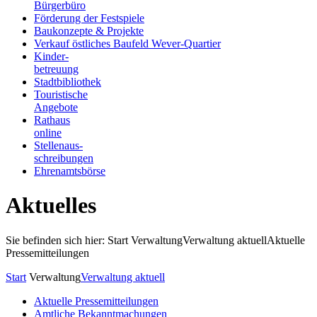
Bürgerbüro
Förderung der Festspiele
Baukonzepte & Projekte
Verkauf östliches Baufeld Wever-Quartier
Kinder-
betreuung
Stadtbibliothek
Touristische
Angebote
Rathaus
online
Stellenaus-
schreibungen
Ehrenamtsbörse
Aktuelles
Sie befinden sich hier: Start
Verwaltung
Verwaltung aktuell
Aktuelle
Pressemitteilungen
Start
Verwaltung
Verwaltung aktuell
Aktuelle Pressemitteilungen
Amtliche Bekanntmachungen