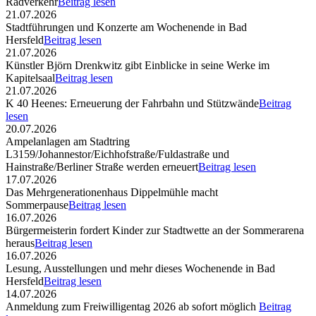
Radverkehr
Beitrag lesen
21.07.2026
Stadtführungen und Konzerte am Wochenende in Bad
Hersfeld
Beitrag lesen
21.07.2026
Künstler Björn Drenkwitz gibt Einblicke in seine Werke im
Kapitelsaal
Beitrag lesen
21.07.2026
K 40 Heenes: Erneuerung der Fahrbahn und Stützwände
Beitrag
lesen
20.07.2026
Ampelanlagen am Stadtring
L3159/Johannestor/Eichhofstraße/Fuldastraße und
Hainstraße/Berliner Straße werden erneuert
Beitrag lesen
17.07.2026
Das Mehrgenerationenhaus Dippelmühle macht
Sommerpause
Beitrag lesen
16.07.2026
Bürgermeisterin fordert Kinder zur Stadtwette an der Sommerarena
heraus
Beitrag lesen
16.07.2026
Lesung, Ausstellungen und mehr dieses Wochenende in Bad
Hersfeld
Beitrag lesen
14.07.2026
Anmeldung zum Freiwilligentag 2026 ab sofort möglich
Beitrag