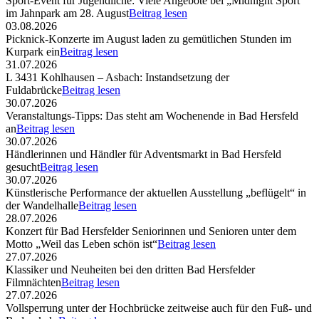
Sport-Event für Jugendliche: Viele Angebote bei „Midnight Sport“
im Jahnpark am 28. August
Beitrag lesen
03.08.2026
Picknick-Konzerte im August laden zu gemütlichen Stunden im
Kurpark ein
Beitrag lesen
31.07.2026
L 3431 Kohlhausen – Asbach: Instandsetzung der
Fuldabrücke
Beitrag lesen
30.07.2026
Veranstaltungs-Tipps: Das steht am Wochenende in Bad Hersfeld
an
Beitrag lesen
30.07.2026
Händlerinnen und Händler für Adventsmarkt in Bad Hersfeld
gesucht
Beitrag lesen
30.07.2026
Künstlerische Performance der aktuellen Ausstellung „beflügelt“ in
der Wandelhalle
Beitrag lesen
28.07.2026
Konzert für Bad Hersfelder Seniorinnen und Senioren unter dem
Motto „Weil das Leben schön ist“
Beitrag lesen
27.07.2026
Klassiker und Neuheiten bei den dritten Bad Hersfelder
Filmnächten
Beitrag lesen
27.07.2026
Vollsperrung unter der Hochbrücke zeitweise auch für den Fuß- und