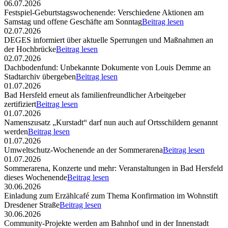
06.07.2026
Festspiel-Geburtstagswochenende: Verschiedene Aktionen am
Samstag und offene Geschäfte am Sonntag
Beitrag lesen
02.07.2026
DEGES informiert über aktuelle Sperrungen und Maßnahmen an
der Hochbrücke
Beitrag lesen
02.07.2026
Dachbodenfund: Unbekannte Dokumente von Louis Demme an
Stadtarchiv übergeben
Beitrag lesen
01.07.2026
Bad Hersfeld erneut als familienfreundlicher Arbeitgeber
zertifiziert
Beitrag lesen
01.07.2026
Namenszusatz „Kurstadt“ darf nun auch auf Ortsschildern genannt
werden
Beitrag lesen
01.07.2026
Umweltschutz-Wochenende an der Sommerarena
Beitrag lesen
01.07.2026
Sommerarena, Konzerte und mehr: Veranstaltungen in Bad Hersfeld
dieses Wochenende
Beitrag lesen
30.06.2026
Einladung zum Erzählcafé zum Thema Konfirmation im Wohnstift
Dresdener Straße
Beitrag lesen
30.06.2026
Community-Projekte werden am Bahnhof und in der Innenstadt