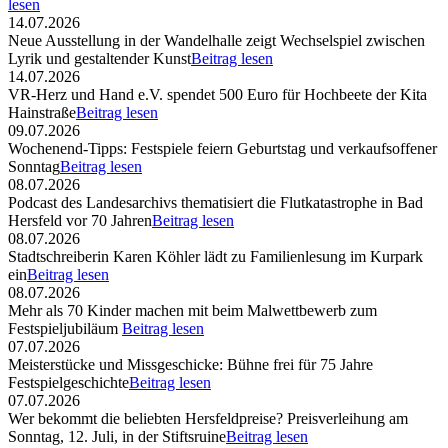
lesen
14.07.2026
Neue Ausstellung in der Wandelhalle zeigt Wechselspiel zwischen
Lyrik und gestaltender Kunst
Beitrag lesen
14.07.2026
VR-Herz und Hand e.V. spendet 500 Euro für Hochbeete der Kita
Hainstraße
Beitrag lesen
09.07.2026
Wochenend-Tipps: Festspiele feiern Geburtstag und verkaufsoffener
Sonntag
Beitrag lesen
08.07.2026
Podcast des Landesarchivs thematisiert die Flutkatastrophe in Bad
Hersfeld vor 70 Jahren
Beitrag lesen
08.07.2026
Stadtschreiberin Karen Köhler lädt zu Familienlesung im Kurpark
ein
Beitrag lesen
08.07.2026
Mehr als 70 Kinder machen mit beim Malwettbewerb zum
Festspieljubiläum
Beitrag lesen
07.07.2026
Meisterstücke und Missgeschicke: Bühne frei für 75 Jahre
Festspielgeschichte
Beitrag lesen
07.07.2026
Wer bekommt die beliebten Hersfeldpreise? Preisverleihung am
Sonntag, 12. Juli, in der Stiftsruine
Beitrag lesen