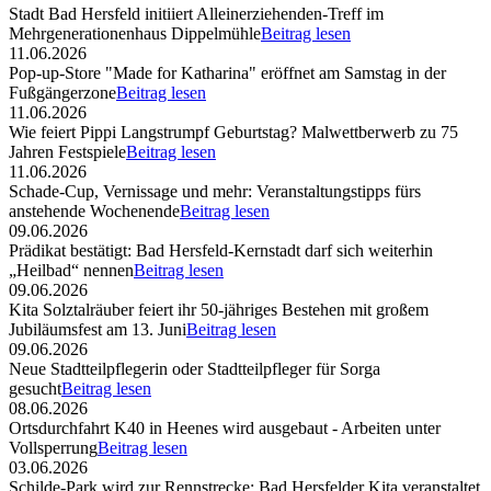
Stadt Bad Hersfeld initiiert Alleinerziehenden-Treff im
Mehrgenerationenhaus Dippelmühle
Beitrag lesen
11.06.2026
Pop-up-Store "Made for Katharina" eröffnet am Samstag in der
Fußgängerzone
Beitrag lesen
11.06.2026
Wie feiert Pippi Langstrumpf Geburtstag? Malwettberwerb zu 75
Jahren Festspiele
Beitrag lesen
11.06.2026
Schade-Cup, Vernissage und mehr: Veranstaltungstipps fürs
anstehende Wochenende
Beitrag lesen
09.06.2026
Prädikat bestätigt: Bad Hersfeld-Kernstadt darf sich weiterhin
„Heilbad“ nennen
Beitrag lesen
09.06.2026
Kita Solztalräuber feiert ihr 50-jähriges Bestehen mit großem
Jubiläumsfest am 13. Juni
Beitrag lesen
09.06.2026
Neue Stadtteilpflegerin oder Stadtteilpfleger für Sorga
gesucht
Beitrag lesen
08.06.2026
Ortsdurchfahrt K40 in Heenes wird ausgebaut - Arbeiten unter
Vollsperrung
Beitrag lesen
03.06.2026
Schilde-Park wird zur Rennstrecke: Bad Hersfelder Kita veranstaltet