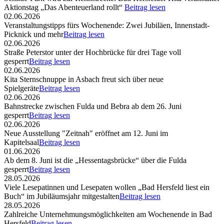
Aktionstag „Das Abenteuerland rollt“
Beitrag lesen
02.06.2026
Veranstaltungstipps fürs Wochenende: Zwei Jubiläen, Innenstadt-
Picknick und mehr
Beitrag lesen
02.06.2026
Straße Peterstor unter der Hochbrücke für drei Tage voll
gesperrt
Beitrag lesen
02.06.2026
Kita Sternschnuppe in Asbach freut sich über neue
Spielgeräte
Beitrag lesen
02.06.2026
Bahnstrecke zwischen Fulda und Bebra ab dem 26. Juni
gesperrt
Beitrag lesen
02.06.2026
Neue Ausstellung "Zeitnah" eröffnet am 12. Juni im
Kapitelsaal
Beitrag lesen
01.06.2026
Ab dem 8. Juni ist die „Hessentagsbrücke“ über die Fulda
gesperrt
Beitrag lesen
28.05.2026
Viele Lesepatinnen und Lesepaten wollen „Bad Hersfeld liest ein
Buch“ im Jubiläumsjahr mitgestalten
Beitrag lesen
28.05.2026
Zahlreiche Unternehmungsmöglichkeiten am Wochenende in Bad
Hersfeld
Beitrag lesen