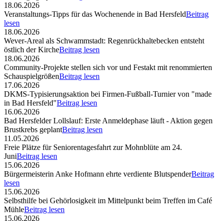
18.06.2026
Veranstaltungs-Tipps für das Wochenende in Bad Hersfeld
Beitrag
lesen
18.06.2026
Wever-Areal als Schwammstadt: Regenrückhaltebecken entsteht
östlich der Kirche
Beitrag lesen
18.06.2026
Community-Projekte stellen sich vor und Festakt mit renommierten
Schauspielgrößen
Beitrag lesen
17.06.2026
DKMS-Typisierungsaktion bei Firmen-Fußball-Turnier von "made
in Bad Hersfeld"
Beitrag lesen
16.06.2026
Bad Hersfelder Lollslauf: Erste Anmeldephase läuft - Aktion gegen
Brustkrebs geplant
Beitrag lesen
11.05.2026
Freie Plätze für Seniorentagesfahrt zur Mohnblüte am 24.
Juni
Beitrag lesen
15.06.2026
Bürgermeisterin Anke Hofmann ehrte verdiente Blutspender
Beitrag
lesen
15.06.2026
Selbsthilfe bei Gehörlosigkeit im Mittelpunkt beim Treffen im Café
Mühle
Beitrag lesen
15.06.2026