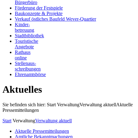
Bürgerbüro
Förderung der Festspiele
Baukonzepte & Projekte
Verkauf östliches Baufeld Wever-Quartier
Kinder-
betreuung
Stadtbibliothek
Touristische
Angebote
Rathaus
online
Stellenaus-
schreibungen
Ehrenamtsbörse
Aktuelles
Sie befinden sich hier: Start
Verwaltung
Verwaltung aktuell
Aktuelle
Pressemitteilungen
Start
Verwaltung
Verwaltung aktuell
Aktuelle Pressemitteilungen
Amtliche Bekanntmachungen