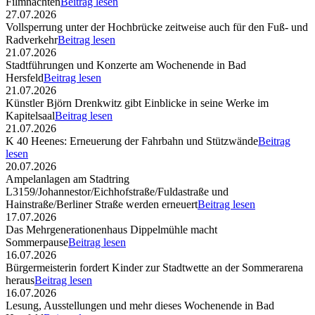
Filmnächten
Beitrag lesen
27.07.2026
Vollsperrung unter der Hochbrücke zeitweise auch für den Fuß- und
Radverkehr
Beitrag lesen
21.07.2026
Stadtführungen und Konzerte am Wochenende in Bad
Hersfeld
Beitrag lesen
21.07.2026
Künstler Björn Drenkwitz gibt Einblicke in seine Werke im
Kapitelsaal
Beitrag lesen
21.07.2026
K 40 Heenes: Erneuerung der Fahrbahn und Stützwände
Beitrag
lesen
20.07.2026
Ampelanlagen am Stadtring
L3159/Johannestor/Eichhofstraße/Fuldastraße und
Hainstraße/Berliner Straße werden erneuert
Beitrag lesen
17.07.2026
Das Mehrgenerationenhaus Dippelmühle macht
Sommerpause
Beitrag lesen
16.07.2026
Bürgermeisterin fordert Kinder zur Stadtwette an der Sommerarena
heraus
Beitrag lesen
16.07.2026
Lesung, Ausstellungen und mehr dieses Wochenende in Bad