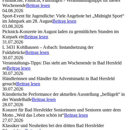
Filmnächte, Flutlicht, Führungen - Veranstaltungstipps für dieses
Wochenende
Beitrag lesen
04.08.2026
Sport-Event für Jugendliche: Viele Angebote bei „Midnight Sport“
im Jahnpark am 28. August
Beitrag lesen
03.08.2026
Picknick-Konzerte im August laden zu gemütlichen Stunden im
Kurpark ein
Beitrag lesen
31.07.2026
L 3431 Kohlhausen – Asbach: Instandsetzung der
Fuldabrücke
Beitrag lesen
30.07.2026
Veranstaltungs-Tipps: Das steht am Wochenende in Bad Hersfeld
an
Beitrag lesen
30.07.2026
Händlerinnen und Händler für Adventsmarkt in Bad Hersfeld
gesucht
Beitrag lesen
30.07.2026
Künstlerische Performance der aktuellen Ausstellung „beflügelt“ in
der Wandelhalle
Beitrag lesen
28.07.2026
Konzert für Bad Hersfelder Seniorinnen und Senioren unter dem
Motto „Weil das Leben schön ist“
Beitrag lesen
27.07.2026
Klassiker und Neuheiten bei den dritten Bad Hersfelder