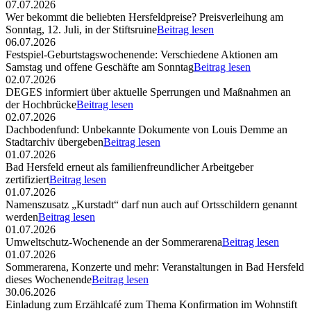
07.07.2026
Wer bekommt die beliebten Hersfeldpreise? Preisverleihung am
Sonntag, 12. Juli, in der Stiftsruine
Beitrag lesen
06.07.2026
Festspiel-Geburtstagswochenende: Verschiedene Aktionen am
Samstag und offene Geschäfte am Sonntag
Beitrag lesen
02.07.2026
DEGES informiert über aktuelle Sperrungen und Maßnahmen an
der Hochbrücke
Beitrag lesen
02.07.2026
Dachbodenfund: Unbekannte Dokumente von Louis Demme an
Stadtarchiv übergeben
Beitrag lesen
01.07.2026
Bad Hersfeld erneut als familienfreundlicher Arbeitgeber
zertifiziert
Beitrag lesen
01.07.2026
Namenszusatz „Kurstadt“ darf nun auch auf Ortsschildern genannt
werden
Beitrag lesen
01.07.2026
Umweltschutz-Wochenende an der Sommerarena
Beitrag lesen
01.07.2026
Sommerarena, Konzerte und mehr: Veranstaltungen in Bad Hersfeld
dieses Wochenende
Beitrag lesen
30.06.2026
Einladung zum Erzählcafé zum Thema Konfirmation im Wohnstift