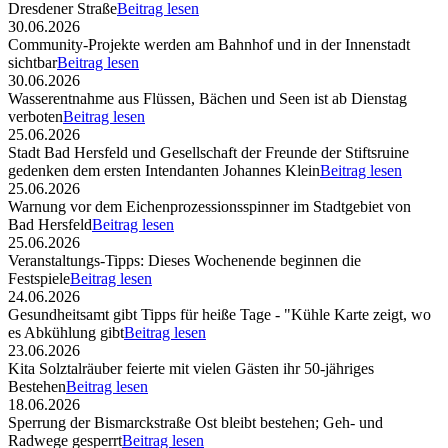
Dresdener Straße
Beitrag lesen
30.06.2026
Community-Projekte werden am Bahnhof und in der Innenstadt
sichtbar
Beitrag lesen
30.06.2026
Wasserentnahme aus Flüssen, Bächen und Seen ist ab Dienstag
verboten
Beitrag lesen
25.06.2026
Stadt Bad Hersfeld und Gesellschaft der Freunde der Stiftsruine
gedenken dem ersten Intendanten Johannes Klein
Beitrag lesen
25.06.2026
Warnung vor dem Eichenprozessionsspinner im Stadtgebiet von
Bad Hersfeld
Beitrag lesen
25.06.2026
Veranstaltungs-Tipps: Dieses Wochenende beginnen die
Festspiele
Beitrag lesen
24.06.2026
Gesundheitsamt gibt Tipps für heiße Tage - "Kühle Karte zeigt, wo
es Abkühlung gibt
Beitrag lesen
23.06.2026
Kita Solztalräuber feierte mit vielen Gästen ihr 50-jähriges
Bestehen
Beitrag lesen
18.06.2026
Sperrung der Bismarckstraße Ost bleibt bestehen; Geh- und
Radwege gesperrt
Beitrag lesen