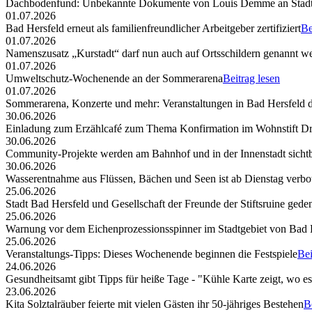
Dachbodenfund: Unbekannte Dokumente von Louis Demme an Stadt
01.07.2026
Bad Hersfeld erneut als familienfreundlicher Arbeitgeber zertifiziert
Be
01.07.2026
Namenszusatz „Kurstadt“ darf nun auch auf Ortsschildern genannt w
01.07.2026
Umweltschutz-Wochenende an der Sommerarena
Beitrag lesen
01.07.2026
Sommerarena, Konzerte und mehr: Veranstaltungen in Bad Hersfeld
30.06.2026
Einladung zum Erzählcafé zum Thema Konfirmation im Wohnstift Dr
30.06.2026
Community-Projekte werden am Bahnhof und in der Innenstadt sicht
30.06.2026
Wasserentnahme aus Flüssen, Bächen und Seen ist ab Dienstag verbo
25.06.2026
Stadt Bad Hersfeld und Gesellschaft der Freunde der Stiftsruine ged
25.06.2026
Warnung vor dem Eichenprozessionsspinner im Stadtgebiet von Bad 
25.06.2026
Veranstaltungs-Tipps: Dieses Wochenende beginnen die Festspiele
Bei
24.06.2026
Gesundheitsamt gibt Tipps für heiße Tage - "Kühle Karte zeigt, wo e
23.06.2026
Kita Solztalräuber feierte mit vielen Gästen ihr 50-jähriges Bestehen
B