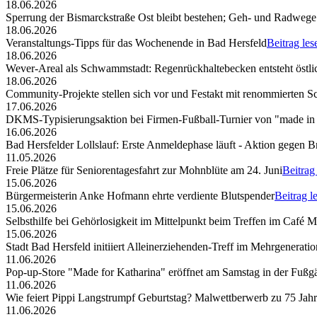
18.06.2026
Sperrung der Bismarckstraße Ost bleibt bestehen; Geh- und Radwege 
18.06.2026
Veranstaltungs-Tipps für das Wochenende in Bad Hersfeld
Beitrag les
18.06.2026
Wever-Areal als Schwammstadt: Regenrückhaltebecken entsteht östli
18.06.2026
Community-Projekte stellen sich vor und Festakt mit renommierten S
17.06.2026
DKMS-Typisierungsaktion bei Firmen-Fußball-Turnier von "made in
16.06.2026
Bad Hersfelder Lollslauf: Erste Anmeldephase läuft - Aktion gegen B
11.05.2026
Freie Plätze für Seniorentagesfahrt zur Mohnblüte am 24. Juni
Beitrag
15.06.2026
Bürgermeisterin Anke Hofmann ehrte verdiente Blutspender
Beitrag l
15.06.2026
Selbsthilfe bei Gehörlosigkeit im Mittelpunkt beim Treffen im Café 
15.06.2026
Stadt Bad Hersfeld initiiert Alleinerziehenden-Treff im Mehrgenerat
11.06.2026
Pop-up-Store "Made for Katharina" eröffnet am Samstag in der Fuß
11.06.2026
Wie feiert Pippi Langstrumpf Geburtstag? Malwettberwerb zu 75 Jahr
11.06.2026