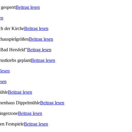
gesperrt
Beitrag lesen
en
ch der Kirche
Beitrag lesen
chauspielgrößen
Beitrag lesen
 Bad Hersfeld"
Beitrag lesen
rustkrebs geplant
Beitrag lesen
 lesen
esen
Mühle
Beitrag lesen
ionenhaus Dippelmühle
Beitrag lesen
gängerzone
Beitrag lesen
en Festspiele
Beitrag lesen