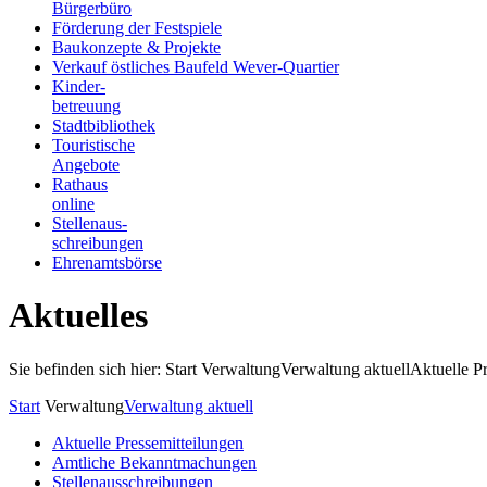
Bürgerbüro
Förderung der Festspiele
Baukonzepte & Projekte
Verkauf östliches Baufeld Wever-Quartier
Kinder-
betreuung
Stadtbibliothek
Touristische
Angebote
Rathaus
online
Stellenaus-
schreibungen
Ehrenamtsbörse
Aktuelles
Sie befinden sich hier: Start
Verwaltung
Verwaltung aktuell
Aktuelle P
Start
Verwaltung
Verwaltung aktuell
Aktuelle Pressemitteilungen
Amtliche Bekanntmachungen
Stellenausschreibungen