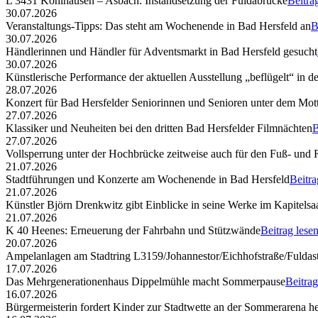
L 3431 Kohlhausen – Asbach: Instandsetzung der Fuldabrücke
Beitra
30.07.2026
Veranstaltungs-Tipps: Das steht am Wochenende in Bad Hersfeld an
B
30.07.2026
Händlerinnen und Händler für Adventsmarkt in Bad Hersfeld gesucht
30.07.2026
Künstlerische Performance der aktuellen Ausstellung „beflügelt“ in d
28.07.2026
Konzert für Bad Hersfelder Seniorinnen und Senioren unter dem Mott
27.07.2026
Klassiker und Neuheiten bei den dritten Bad Hersfelder Filmnächten
B
27.07.2026
Vollsperrung unter der Hochbrücke zeitweise auch für den Fuß- und
21.07.2026
Stadtführungen und Konzerte am Wochenende in Bad Hersfeld
Beitra
21.07.2026
Künstler Björn Drenkwitz gibt Einblicke in seine Werke im Kapitelsa
21.07.2026
K 40 Heenes: Erneuerung der Fahrbahn und Stützwände
Beitrag lese
20.07.2026
Ampelanlagen am Stadtring L3159/Johannestor/Eichhofstraße/Fuldast
17.07.2026
Das Mehrgenerationenhaus Dippelmühle macht Sommerpause
Beitrag
16.07.2026
Bürgermeisterin fordert Kinder zur Stadtwette an der Sommerarena h