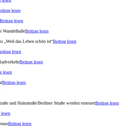
g lesen
eitrag lesen
Beitrag lesen
er Wandelhalle
Beitrag lesen
o „Weil das Leben schön ist“
Beitrag lesen
eitrag lesen
 Radverkehr
Beitrag lesen
g lesen
al
Beitrag lesen
n
raße und Hainstraße/Berliner Straße werden erneuert
Beitrag lesen
 lesen
eraus
Beitrag lesen