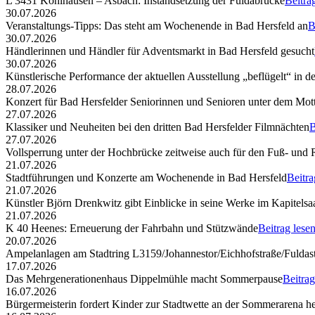
L 3431 Kohlhausen – Asbach: Instandsetzung der Fuldabrücke
Beitra
30.07.2026
Veranstaltungs-Tipps: Das steht am Wochenende in Bad Hersfeld an
B
30.07.2026
Händlerinnen und Händler für Adventsmarkt in Bad Hersfeld gesucht
30.07.2026
Künstlerische Performance der aktuellen Ausstellung „beflügelt“ in d
28.07.2026
Konzert für Bad Hersfelder Seniorinnen und Senioren unter dem Mott
27.07.2026
Klassiker und Neuheiten bei den dritten Bad Hersfelder Filmnächten
B
27.07.2026
Vollsperrung unter der Hochbrücke zeitweise auch für den Fuß- und
21.07.2026
Stadtführungen und Konzerte am Wochenende in Bad Hersfeld
Beitra
21.07.2026
Künstler Björn Drenkwitz gibt Einblicke in seine Werke im Kapitelsa
21.07.2026
K 40 Heenes: Erneuerung der Fahrbahn und Stützwände
Beitrag lese
20.07.2026
Ampelanlagen am Stadtring L3159/Johannestor/Eichhofstraße/Fuldast
17.07.2026
Das Mehrgenerationenhaus Dippelmühle macht Sommerpause
Beitrag
16.07.2026
Bürgermeisterin fordert Kinder zur Stadtwette an der Sommerarena h