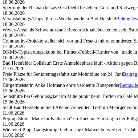
18.06.2026
Sperrung der Bismarckstraße Ost bleibt bestehen; Geh- und Radwege 
18.06.2026
Veranstaltungs-Tipps für das Wochenende in Bad Hersfeld
Beitrag les
18.06.2026
Wever-Areal als Schwammstadt: Regenrückhaltebecken entsteht östli
18.06.2026
Community-Projekte stellen sich vor und Festakt mit renommierten S
17.06.2026
DKMS-Typisierungsaktion bei Firmen-Fußball-Turnier von "made in
16.06.2026
Bad Hersfelder Lollslauf: Erste Anmeldephase läuft - Aktion gegen B
11.05.2026
Freie Plätze für Seniorentagesfahrt zur Mohnblüte am 24. Juni
Beitrag
15.06.2026
Bürgermeisterin Anke Hofmann ehrte verdiente Blutspender
Beitrag l
15.06.2026
Selbsthilfe bei Gehörlosigkeit im Mittelpunkt beim Treffen im Café 
15.06.2026
Stadt Bad Hersfeld initiiert Alleinerziehenden-Treff im Mehrgenerat
11.06.2026
Pop-up-Store "Made for Katharina" eröffnet am Samstag in der Fuß
11.06.2026
Wie feiert Pippi Langstrumpf Geburtstag? Malwettberwerb zu 75 Jahr
11.06.2026