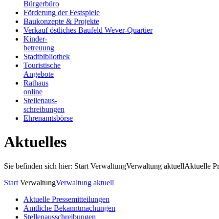
Bürgerbüro
Förderung der Festspiele
Baukonzepte & Projekte
Verkauf östliches Baufeld Wever-Quartier
Kinder-
betreuung
Stadtbibliothek
Touristische
Angebote
Rathaus
online
Stellenaus-
schreibungen
Ehrenamtsbörse
Aktuelles
Sie befinden sich hier: Start
Verwaltung
Verwaltung aktuell
Aktuelle P
Start
Verwaltung
Verwaltung aktuell
Aktuelle Pressemitteilungen
Amtliche Bekanntmachungen
Stellenausschreibungen