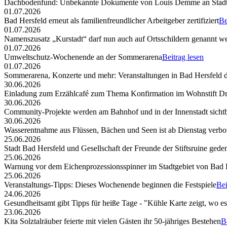
Dachbodenfund: Unbekannte Dokumente von Louis Demme an Stadt
01.07.2026
Bad Hersfeld erneut als familienfreundlicher Arbeitgeber zertifiziert
Be
01.07.2026
Namenszusatz „Kurstadt“ darf nun auch auf Ortsschildern genannt w
01.07.2026
Umweltschutz-Wochenende an der Sommerarena
Beitrag lesen
01.07.2026
Sommerarena, Konzerte und mehr: Veranstaltungen in Bad Hersfeld
30.06.2026
Einladung zum Erzählcafé zum Thema Konfirmation im Wohnstift Dr
30.06.2026
Community-Projekte werden am Bahnhof und in der Innenstadt sicht
30.06.2026
Wasserentnahme aus Flüssen, Bächen und Seen ist ab Dienstag verbo
25.06.2026
Stadt Bad Hersfeld und Gesellschaft der Freunde der Stiftsruine ged
25.06.2026
Warnung vor dem Eichenprozessionsspinner im Stadtgebiet von Bad 
25.06.2026
Veranstaltungs-Tipps: Dieses Wochenende beginnen die Festspiele
Bei
24.06.2026
Gesundheitsamt gibt Tipps für heiße Tage - "Kühle Karte zeigt, wo e
23.06.2026
Kita Solztalräuber feierte mit vielen Gästen ihr 50-jähriges Bestehen
B