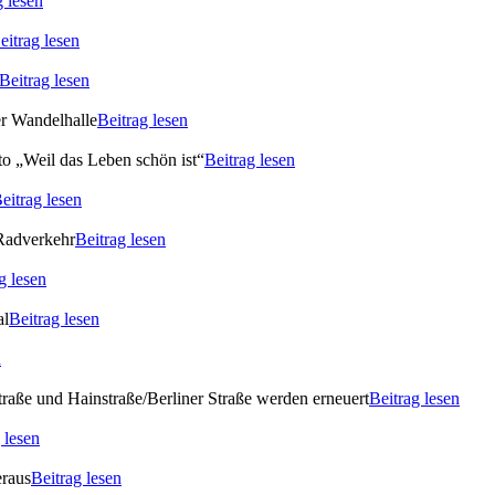
g lesen
eitrag lesen
Beitrag lesen
er Wandelhalle
Beitrag lesen
o „Weil das Leben schön ist“
Beitrag lesen
eitrag lesen
 Radverkehr
Beitrag lesen
g lesen
al
Beitrag lesen
n
raße und Hainstraße/Berliner Straße werden erneuert
Beitrag lesen
 lesen
eraus
Beitrag lesen