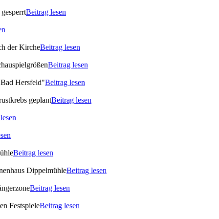
gesperrt
Beitrag lesen
en
ch der Kirche
Beitrag lesen
chauspielgrößen
Beitrag lesen
 Bad Hersfeld"
Beitrag lesen
rustkrebs geplant
Beitrag lesen
 lesen
esen
Mühle
Beitrag lesen
ionenhaus Dippelmühle
Beitrag lesen
gängerzone
Beitrag lesen
en Festspiele
Beitrag lesen