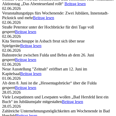
Aktionstag „Das Abenteuerland rollt“
Beitrag lesen
02.06.2026
Veranstaltungstipps fürs Wochenende: Zwei Jubiläen, Innenstadt-
Picknick und mehr
Beitrag lesen
02.06.2026
Straße Peterstor unter der Hochbrücke für drei Tage voll
gesperrt
Beitrag lesen
02.06.2026
Kita Sternschnuppe in Asbach freut sich über neue
Spielgeräte
Beitrag lesen
02.06.2026
Bahnstrecke zwischen Fulda und Bebra ab dem 26. Juni
gesperrt
Beitrag lesen
02.06.2026
Neue Ausstellung "Zeitnah" eröffnet am 12. Juni im
Kapitelsaal
Beitrag lesen
01.06.2026
Ab dem 8. Juni ist die „Hessentagsbrücke“ über die Fulda
gesperrt
Beitrag lesen
28.05.2026
Viele Lesepatinnen und Lesepaten wollen „Bad Hersfeld liest ein
Buch“ im Jubiläumsjahr mitgestalten
Beitrag lesen
28.05.2026
Zahlreiche Unternehmungsmöglichkeiten am Wochenende in Bad
Hersfeld
Beitrag lesen