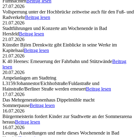
Filmnächten
Beitrag lesen
27.07.2026
Vollsperrung unter der Hochbrücke zeitweise auch für den Fuß- und
Radverkehr
Beitrag lesen
21.07.2026
Stadtführungen und Konzerte am Wochenende in Bad
Hersfeld
Beitrag lesen
21.07.2026
Künstler Björn Drenkwitz gibt Einblicke in seine Werke im
Kapitelsaal
Beitrag lesen
21.07.2026
K 40 Heenes: Erneuerung der Fahrbahn und Stützwände
Beitrag
lesen
20.07.2026
Ampelanlagen am Stadtring
L3159/Johannestor/Eichhofstraße/Fuldastraße und
Hainstraße/Berliner Straße werden erneuert
Beitrag lesen
17.07.2026
Das Mehrgenerationenhaus Dippelmühle macht
Sommerpause
Beitrag lesen
16.07.2026
Bürgermeisterin fordert Kinder zur Stadtwette an der Sommerarena
heraus
Beitrag lesen
16.07.2026
Lesung, Ausstellungen und mehr dieses Wochenende in Bad