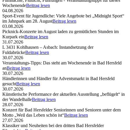
Filmnächte, Flutlicht, Führungen - Veranstaltungstipps für dieses
Wochenende
Beitrag lesen
04.08.2026
Sport-Event für Jugendliche: Viele Angebote bei „Midnight Sport“
im Jahnpark am 28. August
Beitrag lesen
03.08.2026
Picknick-Konzerte im August laden zu gemütlichen Stunden im
Kurpark ein
Beitrag lesen
31.07.2026
L 3431 Kohlhausen – Asbach: Instandsetzung der
Fuldabrücke
Beitrag lesen
30.07.2026
Veranstaltungs-Tipps: Das steht am Wochenende in Bad Hersfeld
an
Beitrag lesen
30.07.2026
Händlerinnen und Händler für Adventsmarkt in Bad Hersfeld
gesucht
Beitrag lesen
30.07.2026
Künstlerische Performance der aktuellen Ausstellung „beflügelt“ in
der Wandelhalle
Beitrag lesen
28.07.2026
Konzert für Bad Hersfelder Seniorinnen und Senioren unter dem
Motto „Weil das Leben schön ist“
Beitrag lesen
27.07.2026
Klassiker und Neuheiten bei den dritten Bad Hersfelder