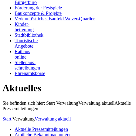
Bürgerbüro
Förderung der Festspiele
Baukonzepte & Projekte
Verkauf östliches Baufeld Wever-Quartier
Kinder-
betreuung
Stadtbibliothek
Touristische
Angebote
Rathaus
online
Stellenaus-
schreibungen
Ehrenamtsbörse
Aktuelles
Sie befinden sich hier: Start
Verwaltung
Verwaltung aktuell
Aktuelle
Pressemitteilungen
Start
Verwaltung
Verwaltung aktuell
Aktuelle Pressemitteilungen
Amtliche Bekanntmachungen