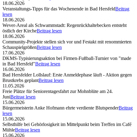
18.06.2026
Veranstaltungs-Tipps für das Wochenende in Bad Hersfeld
Beitrag
lesen
18.06.2026
Wever-Areal als Schwammstadt: Regenrückhaltebecken entsteht
östlich der Kirche
Beitrag lesen
18.06.2026
Community-Projekte stellen sich vor und Festakt mit renommierten
Schauspielgrößen
Beitrag lesen
17.06.2026
DKMS-Typisierungsaktion bei Firmen-Fußball-Turnier von "made
in Bad Hersfeld"
Beitrag lesen
16.06.2026
Bad Hersfelder Lollslauf: Erste Anmeldephase läuft - Aktion gegen
Brustkrebs geplant
Beitrag lesen
11.05.2026
Freie Plätze für Seniorentagesfahrt zur Mohnblüte am 24.
Juni
Beitrag lesen
15.06.2026
Bürgermeisterin Anke Hofmann ehrte verdiente Blutspender
Beitrag
lesen
15.06.2026
Selbsthilfe bei Gehörlosigkeit im Mittelpunkt beim Treffen im Café
Mühle
Beitrag lesen
15.06.2026