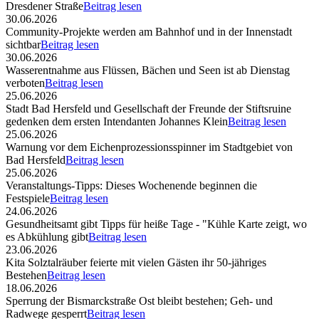
Dresdener Straße
Beitrag lesen
30.06.2026
Community-Projekte werden am Bahnhof und in der Innenstadt
sichtbar
Beitrag lesen
30.06.2026
Wasserentnahme aus Flüssen, Bächen und Seen ist ab Dienstag
verboten
Beitrag lesen
25.06.2026
Stadt Bad Hersfeld und Gesellschaft der Freunde der Stiftsruine
gedenken dem ersten Intendanten Johannes Klein
Beitrag lesen
25.06.2026
Warnung vor dem Eichenprozessionsspinner im Stadtgebiet von
Bad Hersfeld
Beitrag lesen
25.06.2026
Veranstaltungs-Tipps: Dieses Wochenende beginnen die
Festspiele
Beitrag lesen
24.06.2026
Gesundheitsamt gibt Tipps für heiße Tage - "Kühle Karte zeigt, wo
es Abkühlung gibt
Beitrag lesen
23.06.2026
Kita Solztalräuber feierte mit vielen Gästen ihr 50-jähriges
Bestehen
Beitrag lesen
18.06.2026
Sperrung der Bismarckstraße Ost bleibt bestehen; Geh- und
Radwege gesperrt
Beitrag lesen