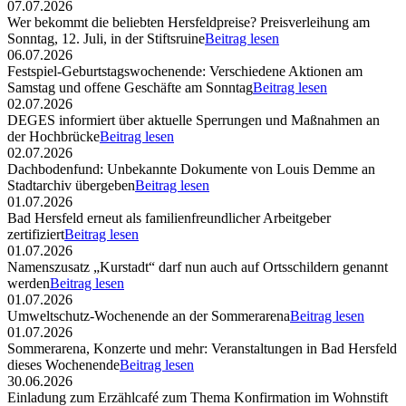
07.07.2026
Wer bekommt die beliebten Hersfeldpreise? Preisverleihung am
Sonntag, 12. Juli, in der Stiftsruine
Beitrag lesen
06.07.2026
Festspiel-Geburtstagswochenende: Verschiedene Aktionen am
Samstag und offene Geschäfte am Sonntag
Beitrag lesen
02.07.2026
DEGES informiert über aktuelle Sperrungen und Maßnahmen an
der Hochbrücke
Beitrag lesen
02.07.2026
Dachbodenfund: Unbekannte Dokumente von Louis Demme an
Stadtarchiv übergeben
Beitrag lesen
01.07.2026
Bad Hersfeld erneut als familienfreundlicher Arbeitgeber
zertifiziert
Beitrag lesen
01.07.2026
Namenszusatz „Kurstadt“ darf nun auch auf Ortsschildern genannt
werden
Beitrag lesen
01.07.2026
Umweltschutz-Wochenende an der Sommerarena
Beitrag lesen
01.07.2026
Sommerarena, Konzerte und mehr: Veranstaltungen in Bad Hersfeld
dieses Wochenende
Beitrag lesen
30.06.2026
Einladung zum Erzählcafé zum Thema Konfirmation im Wohnstift