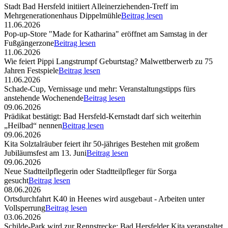
Stadt Bad Hersfeld initiiert Alleinerziehenden-Treff im
Mehrgenerationenhaus Dippelmühle
Beitrag lesen
11.06.2026
Pop-up-Store "Made for Katharina" eröffnet am Samstag in der
Fußgängerzone
Beitrag lesen
11.06.2026
Wie feiert Pippi Langstrumpf Geburtstag? Malwettberwerb zu 75
Jahren Festspiele
Beitrag lesen
11.06.2026
Schade-Cup, Vernissage und mehr: Veranstaltungstipps fürs
anstehende Wochenende
Beitrag lesen
09.06.2026
Prädikat bestätigt: Bad Hersfeld-Kernstadt darf sich weiterhin
„Heilbad“ nennen
Beitrag lesen
09.06.2026
Kita Solztalräuber feiert ihr 50-jähriges Bestehen mit großem
Jubiläumsfest am 13. Juni
Beitrag lesen
09.06.2026
Neue Stadtteilpflegerin oder Stadtteilpfleger für Sorga
gesucht
Beitrag lesen
08.06.2026
Ortsdurchfahrt K40 in Heenes wird ausgebaut - Arbeiten unter
Vollsperrung
Beitrag lesen
03.06.2026
Schilde-Park wird zur Rennstrecke: Bad Hersfelder Kita veranstaltet