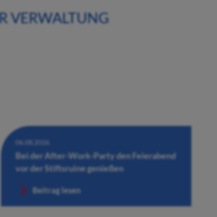
ER VERWALTUNG
06.08.2026
Bei der After-Work-Party den Feierabend
vor der Stiftsruine genießen
Beitrag lesen