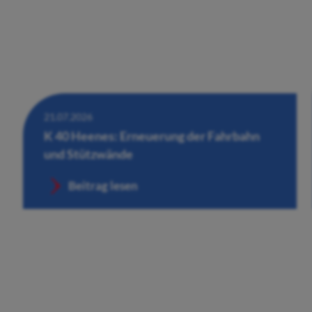
21.07.2026
K 40 Heenes: Erneuerung der Fahrbahn
und Stützwände
Beitrag lesen