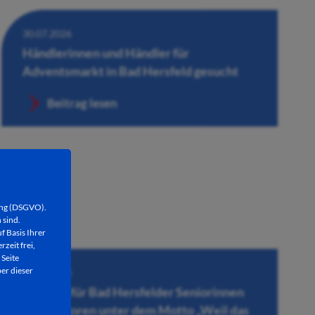
30.07.2026
Händlerinnen und Händler für
Adventsmarkt in Bad Hersfeld gesucht
Beitrag lesen
ung (DSGVO).
 sind.
f Basis Ihrer
rzeit frei,
 Seite
er dieser
28.07.2026
Konzert für Bad Hersfelder Seniorinnen
und Senioren unter dem Motto „Weil das