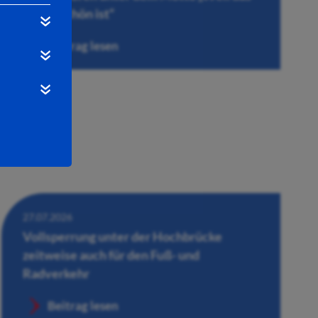
Leben schön ist“
Beitrag lesen
27.07.2026
Vollsperrung unter der Hochbrücke
zeitweise auch für den Fuß- und
Radverkehr
Beitrag lesen