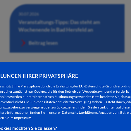
30.07.2026
Veranstaltungs-Tipps: Das steht am
Wochenende in Bad Hersfeld an
Beitrag lesen
LLUNGEN IHRER PRIVATSPHÄRE
e schützt Ihre Privatsphäre durch die Einhaltung der EU-Datenschutz-Grundverordn
 daher zunächst nur Cookies, die für den Betrieb der Webseite zwingend erforderlich
ookies werden nur mit Ihrer aktiven Zustimmung verwendet. Bitte beachten Sie, dass au
eventuell nicht alle Funktionalitäten der Seite zur Verfügung stehen. Es steht Ihnen jede
ng zu geben, zu verweigern oder zurückzuziehen, indem Sie den Link unten auf dieser
tere Informationen finden Sie in unserer
Datenschutzerklärung
. Angaben zum Betreib
30.07.2026
en Sie im
Impressum
.
Künstlerische Performance der aktuellen
okies möchten Sie zulassen?
Ausstellung „beflügelt“ in der