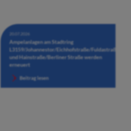
20.07.2026
Ampelanlagen am Stadtring
L3159/Johannestor/Eichhofstraße/Fuldastraße
und Hainstraße/Berliner Straße werden
erneuert
Beitrag lesen