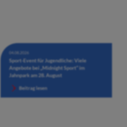
04.08.2026
Sport-Event für Jugendliche: Viele
Angebote bei „Midnight Sport“ im
Jahnpark am 28. August
Beitrag lesen