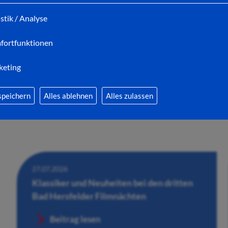
Wandelhalle
istik / Analyse
Beitrag lesen
fortfunktionen
keting
speichern
Alles ablehnen
Alles zulassen
27.07.2026
Klassiker und Neuheiten bei den dritten
Bad Hersfelder Filmnächten
Beitrag lesen