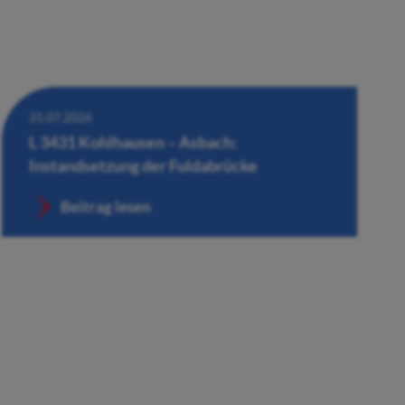
31.07.2026
L 3431 Kohlhausen – Asbach:
Instandsetzung der Fuldabrücke
Beitrag lesen