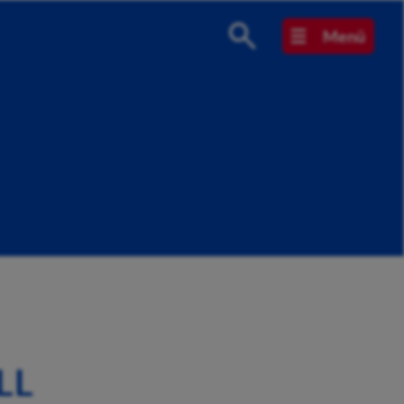
Menü
LL