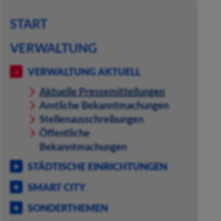
START
VERWALTUNG
VERWALTUNG AKTUELL
Aktuelle Pressemitteilungen
Amtliche Bekanntmachungen
Stellenausschreibungen
Öffentliche
Bekanntmachungen
STÄDTISCHE EINRICHTUNGEN
SMART CITY
SONDERTHEMEN