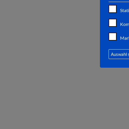
Stat
Kom
Mar
Auswahl 