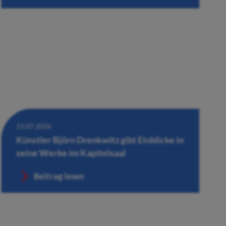
21.07.2026
Künstler Björn Drenkwitz gibt Einblicke in
seine Werke im Kapitelsaal
Beitrag lesen