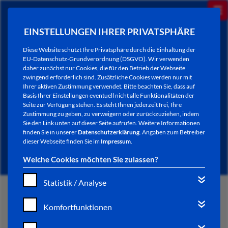
EINSTELLUNGEN IHRER PRIVATSPHÄRE
Diese Website schützt Ihre Privatsphäre durch die Einhaltung der
EU-Datenschutz-Grundverordnung (DSGVO). Wir verwenden
daher zunächst nur Cookies, die für den Betrieb der Webseite
zwingend erforderlich sind. Zusätzliche Cookies werden nur mit
Ihrer aktiven Zustimmung verwendet. Bitte beachten Sie, dass auf
Basis Ihrer Einstellungen eventuell nicht alle Funktionalitäten der
Seite zur Verfügung stehen. Es steht Ihnen jederzeit frei, Ihre
Zustimmung zu geben, zu verweigern oder zurückzuziehen, indem
Sie den Link unten auf dieser Seite aufrufen. Weitere Informationen
AKTUELLES
finden Sie in unserer
Datenschutzerklärung
. Angaben zum Betreiber
dieser Webseite finden Sie im
Impressum
.
Welche Cookies möchten Sie zulassen?
Statistik / Analyse
START
Komfortfunktionen
VERWALTUNG