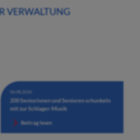
ER VERWALTUNG
06.08.2026
200 Seniorinnen und Senioren schunkeln
mit zur Schlager-Musik
Beitrag lesen