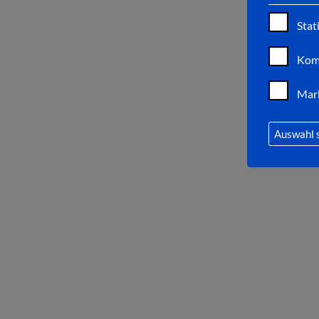
Stat
Kom
Mar
Auswahl 