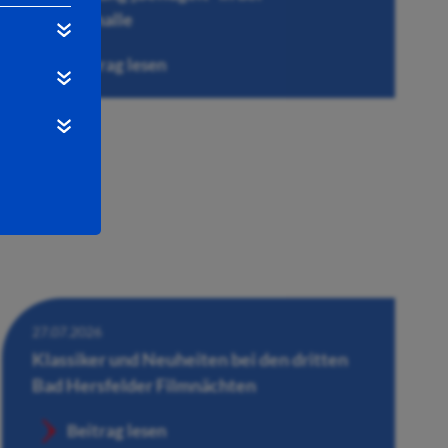
Wandelhalle
Beitrag lesen
27.07.2026
Klassiker und Neuheiten bei den dritten
Bad Hersfelder Filmnächten
Beitrag lesen