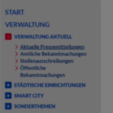
START
VERWALTUNG
VERWALTUNG AKTUELL
Aktuelle Pressemitteilungen
Amtliche Bekanntmachungen
Stellenausschreibungen
Öffentliche
Bekanntmachungen
STÄDTISCHE EINRICHTUNGEN
SMART CITY
SONDERTHEMEN