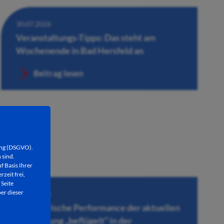
30.07.2026
Veranstaltungs-Tipps: Das steht am
Wochenende in Bad Hersfeld an
Beitrag lesen
ung (DSGVO).
 sind.
f Basis Ihrer
rzeit frei,
 Seite
er dieser
30.07.2026
Künstlerische Performance der aktuellen
Ausstellung „beflügelt“ in der