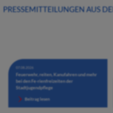
PRESSEMITTEILUNGEN AUS D
07.08.2026
Feuerwehr, reiten, Kanufahren und mehr
bei den Fe-rienfreizeiten der
Stadtjugendpflege
Beitrag lesen