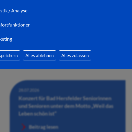
Adventsmarkt in Bad Hersfeld gesucht
istik / Analyse
Beitrag lesen
fortfunktionen
keting
speichern
Alles ablehnen
Alles zulassen
28.07.2026
Konzert für Bad Hersfelder Seniorinnen
und Senioren unter dem Motto „Weil das
Leben schön ist“
Beitrag lesen