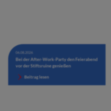
06.08.2026
Bei der After-Work-Party den Feierabend
vor der Stiftsruine genießen
Beitrag lesen