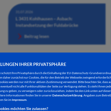
31.07.2026
L 3431 Kohlhausen – Asbach:
Instandsetzung der Fuldabrücke
Beitrag lesen
LLUNGEN IHRER PRIVATSPHÄRE
e schützt Ihre Privatsphäre durch die Einhaltung der EU-Datenschutz-Grundverordn
 daher zunächst nur Cookies, die für den Betrieb der Webseite zwingend erforderlich
ookies werden nur mit Ihrer aktiven Zustimmung verwendet. Bitte beachten Sie, dass au
eventuell nicht alle Funktionalitäten der Seite zur Verfügung stehen. Es steht Ihnen jede
ng zu geben, zu verweigern oder zurückzuziehen, indem Sie den Link unten auf dieser
tere Informationen finden Sie in unserer
Datenschutzerklärung
. Angaben zum Betreib
en Sie im
Impressum
.
30.07.2026
okies möchten Sie zulassen?
Händlerinnen und Händler für