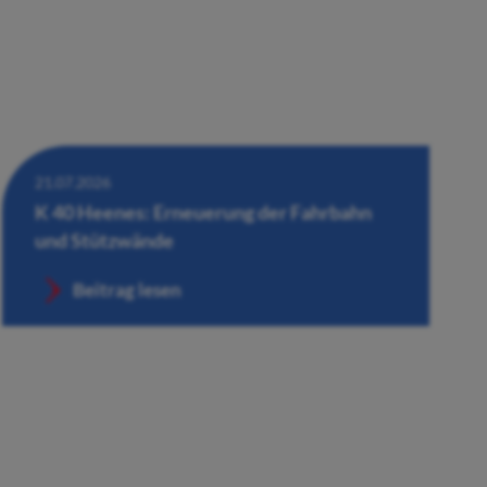
21.07.2026
K 40 Heenes: Erneuerung der Fahrbahn
und Stützwände
Beitrag lesen