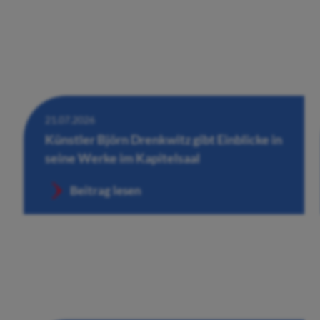
21.07.2026
Künstler Björn Drenkwitz gibt Einblicke in
seine Werke im Kapitelsaal
Beitrag lesen