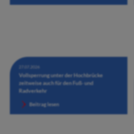
27.07.2026
Vollsperrung unter der Hochbrücke
zeitweise auch für den Fuß- und
Radverkehr
Beitrag lesen