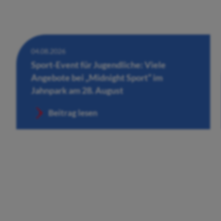
04.08.2026
Sport-Event für Jugendliche: Viele
Angebote bei „Midnight Sport“ im
Jahnpark am 28. August
Beitrag lesen