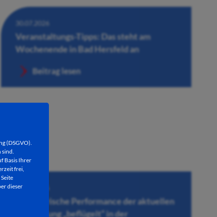
30.07.2026
Veranstaltungs-Tipps: Das steht am
Wochenende in Bad Hersfeld an
Beitrag lesen
ung (DSGVO).
 sind.
f Basis Ihrer
rzeit frei,
 Seite
er dieser
30.07.2026
Künstlerische Performance der aktuellen
Ausstellung „beflügelt“ in der