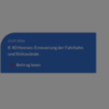
21.07.2026
K 40 Heenes: Erneuerung der Fahrbahn
und Stützwände
Beitrag lesen