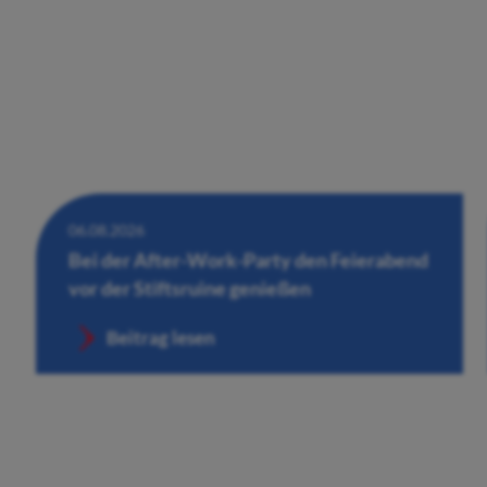
06.08.2026
Bei der After-Work-Party den Feierabend
vor der Stiftsruine genießen
Beitrag lesen