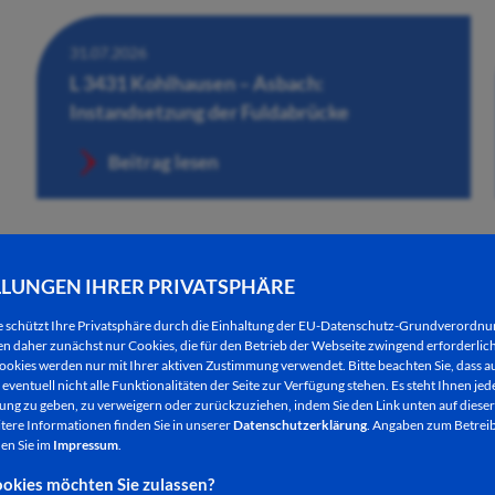
31.07.2026
L 3431 Kohlhausen – Asbach:
Instandsetzung der Fuldabrücke
Beitrag lesen
LLUNGEN IHRER PRIVATSPHÄRE
e schützt Ihre Privatsphäre durch die Einhaltung der EU-Datenschutz-Grundverordn
 daher zunächst nur Cookies, die für den Betrieb der Webseite zwingend erforderlich
ookies werden nur mit Ihrer aktiven Zustimmung verwendet. Bitte beachten Sie, dass au
eventuell nicht alle Funktionalitäten der Seite zur Verfügung stehen. Es steht Ihnen jede
ng zu geben, zu verweigern oder zurückzuziehen, indem Sie den Link unten auf dieser
tere Informationen finden Sie in unserer
Datenschutzerklärung
. Angaben zum Betreib
en Sie im
Impressum
.
30.07.2026
okies möchten Sie zulassen?
Händlerinnen und Händler für