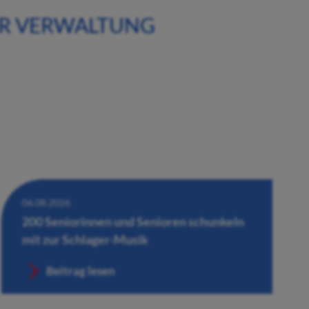
ER VERWALTUNG
06.08.2026
200 Seniorinnen und Senioren schunkeln
mit zur Schlager-Musik
Beitrag lesen