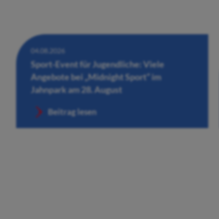
04.08.2026
Sport-Event für Jugendliche: Viele
Angebote bei „Midnight Sport“ im
Jahnpark am 28. August
Beitrag lesen