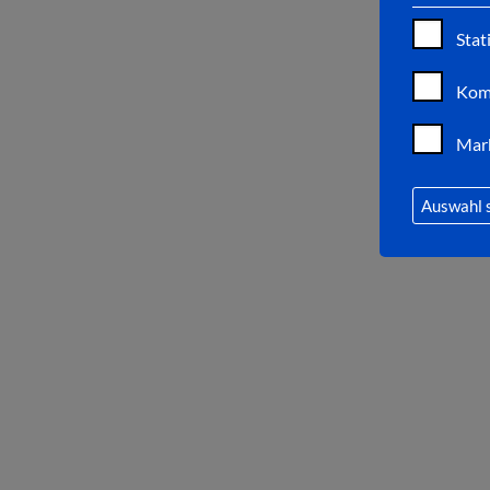
Stat
Kom
Mar
Auswahl 