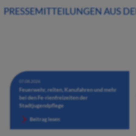
PRESSEMITTEILUNGEN AUS D
07.08.2026
Feuerwehr, reiten, Kanufahren und mehr
bei den Fe-rienfreizeiten der
Stadtjugendpflege
Beitrag lesen