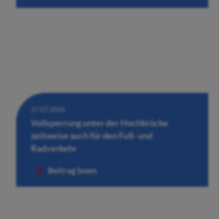
27.07.2026
Vollsperrung unter der Hochbrücke
zeitweise auch für den Fuß- und
Radverkehr
Beitrag lesen