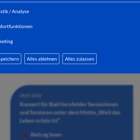
Adventsmarkt in Bad Hersfeld gesucht
istik / Analyse
Beitrag lesen
fortfunktionen
keting
speichern
Alles ablehnen
Alles zulassen
28.07.2026
Konzert für Bad Hersfelder Seniorinnen
und Senioren unter dem Motto „Weil das
Leben schön ist“
Beitrag lesen