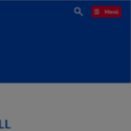
Menü
LL