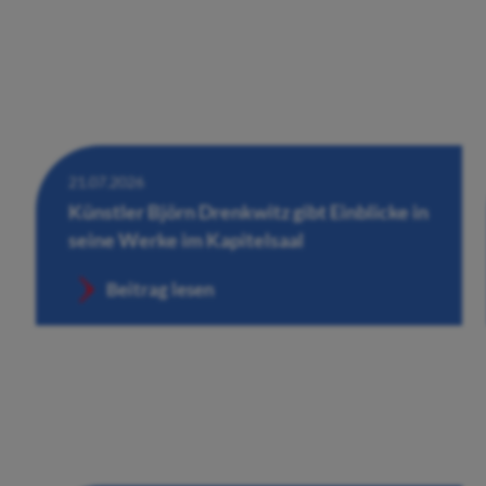
21.07.2026
Künstler Björn Drenkwitz gibt Einblicke in
seine Werke im Kapitelsaal
Beitrag lesen