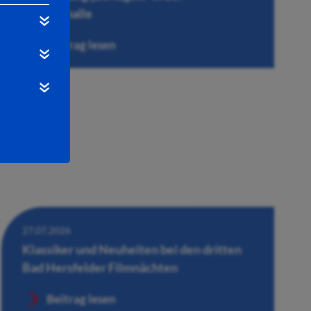
Wandelhalle
Beitrag lesen
27.07.2026
Klassiker und Neuheiten bei den dritten
Bad Hersfelder Filmnächten
Beitrag lesen