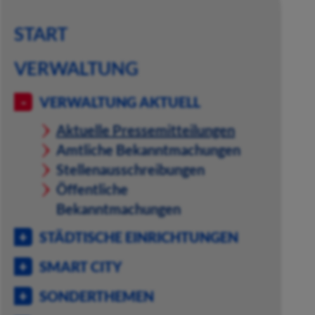
START
VERWALTUNG
VERWALTUNG AKTUELL
Aktuelle Pressemitteilungen
Amtliche Bekanntmachungen
Stellenausschreibungen
Öffentliche
Bekanntmachungen
STÄDTISCHE EINRICHTUNGEN
SMART CITY
SONDERTHEMEN