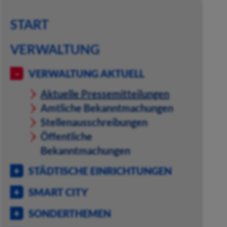
START
VERWALTUNG
VERWALTUNG AKTUELL
Aktuelle Pressemitteilungen
Amtliche Bekanntmachungen
Stellenausschreibungen
Öffentliche
Bekanntmachungen
STÄDTISCHE EINRICHTUNGEN
SMART CITY
SONDERTHEMEN