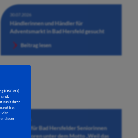
30.07.2026
Händlerinnen und Händler für
Adventsmarkt in Bad Hersfeld gesucht
Beitrag lesen
ung (DSGVO).
 sind.
f Basis Ihrer
rzeit frei,
 Seite
er dieser
28.07.2026
Konzert für Bad Hersfelder Seniorinnen
und Senioren unter dem Motto „Weil das