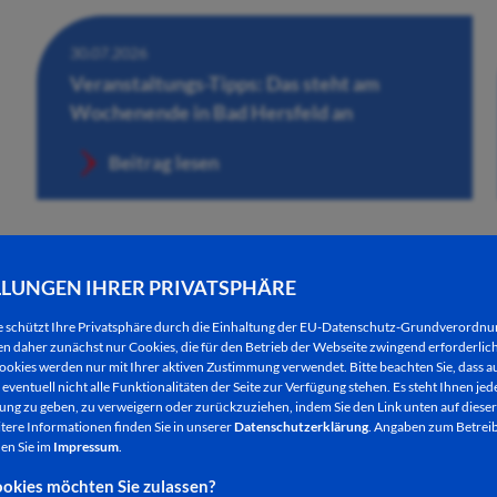
30.07.2026
Veranstaltungs-Tipps: Das steht am
Wochenende in Bad Hersfeld an
Beitrag lesen
LLUNGEN IHRER PRIVATSPHÄRE
e schützt Ihre Privatsphäre durch die Einhaltung der EU-Datenschutz-Grundverordn
 daher zunächst nur Cookies, die für den Betrieb der Webseite zwingend erforderlich
ookies werden nur mit Ihrer aktiven Zustimmung verwendet. Bitte beachten Sie, dass au
eventuell nicht alle Funktionalitäten der Seite zur Verfügung stehen. Es steht Ihnen jede
ng zu geben, zu verweigern oder zurückzuziehen, indem Sie den Link unten auf dieser
tere Informationen finden Sie in unserer
Datenschutzerklärung
. Angaben zum Betreib
30.07.2026
en Sie im
Impressum
.
Künstlerische Performance der aktuellen
okies möchten Sie zulassen?
Ausstellung „beflügelt“ in der