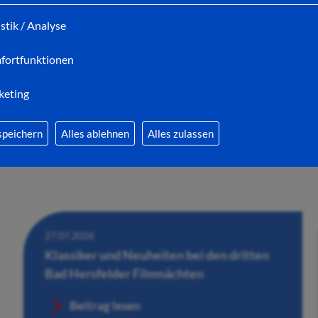
Wandelhalle
istik / Analyse
Beitrag lesen
fortfunktionen
keting
speichern
Alles ablehnen
Alles zulassen
27.07.2026
Klassiker und Neuheiten bei den dritten
Bad Hersfelder Filmnächten
Beitrag lesen