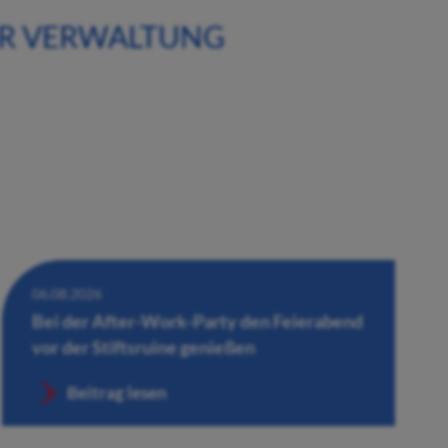
ER VERWALTUNG
06.08.2026
Bei der After-Work-Party den Feierabend
vor der Stiftsruine genießen
Beitrag lesen