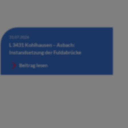
31.07.2026
L 3431 Kohlhausen – Asbach:
Instandsetzung der Fuldabrücke
Beitrag lesen