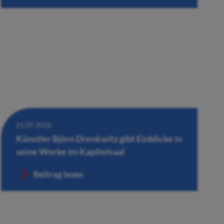
21.07.2026
Künstler Björn Drenkwitz gibt Einblicke in
seine Werke im Kapitelsaal
Beitrag lesen