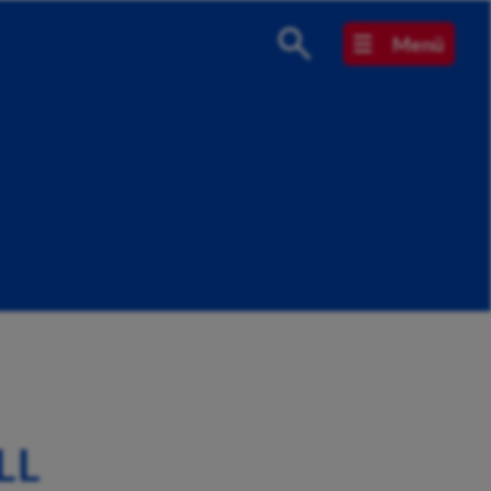
Menü
LL