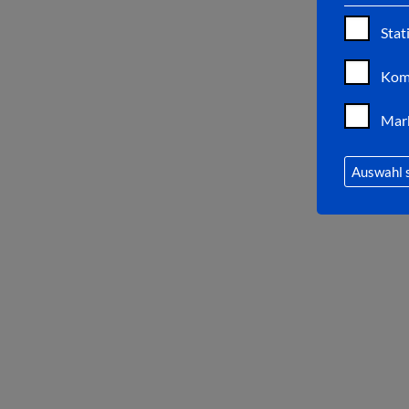
Stat
Kom
Mar
Auswahl 