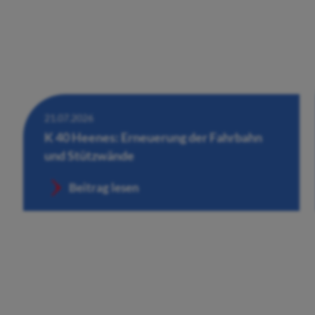
21.07.2026
K 40 Heenes: Erneuerung der Fahrbahn
und Stützwände
Beitrag lesen