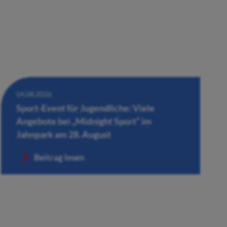
04.08.2026
Sport-Event für Jugendliche: Viele
Angebote bei „Midnight Sport“ im
Jahnpark am 28. August
Beitrag lesen