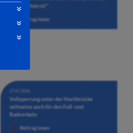
Leben schön ist“
Beitrag lesen
27.07.2026
Vollsperrung unter der Hochbrücke
zeitweise auch für den Fuß- und
Radverkehr
Beitrag lesen