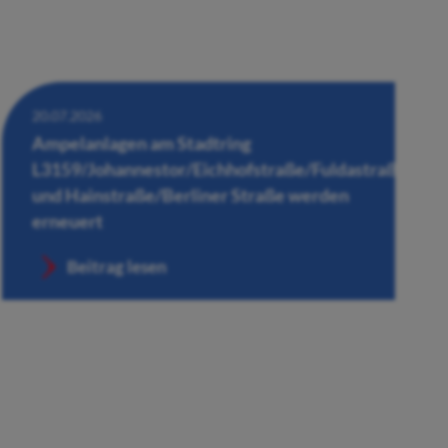
20.07.2026
Ampelanlagen am Stadtring
L3159/Johannestor/Eichhofstraße/Fuldastraße
und Hainstraße/Berliner Straße werden
erneuert
Beitrag lesen