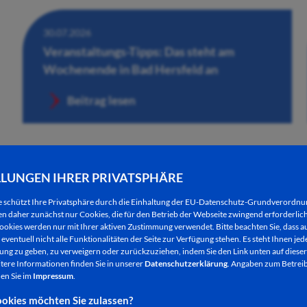
30.07.2026
Veranstaltungs-Tipps: Das steht am
Wochenende in Bad Hersfeld an
Beitrag lesen
LLUNGEN IHRER PRIVATSPHÄRE
e schützt Ihre Privatsphäre durch die Einhaltung der EU-Datenschutz-Grundverordn
 daher zunächst nur Cookies, die für den Betrieb der Webseite zwingend erforderlich
ookies werden nur mit Ihrer aktiven Zustimmung verwendet. Bitte beachten Sie, dass au
eventuell nicht alle Funktionalitäten der Seite zur Verfügung stehen. Es steht Ihnen jede
ng zu geben, zu verweigern oder zurückzuziehen, indem Sie den Link unten auf dieser
tere Informationen finden Sie in unserer
Datenschutzerklärung
. Angaben zum Betreib
30.07.2026
en Sie im
Impressum
.
Künstlerische Performance der aktuellen
okies möchten Sie zulassen?
Ausstellung „beflügelt“ in der