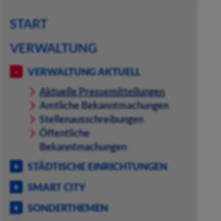
START
VERWALTUNG
VERWALTUNG AKTUELL
Aktuelle Pressemitteilungen
Amtliche Bekanntmachungen
Stellenausschreibungen
Öffentliche
Bekanntmachungen
STÄDTISCHE EINRICHTUNGEN
SMART CITY
SONDERTHEMEN