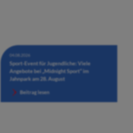
04.08.2026
Sport-Event für Jugendliche: Viele
Angebote bei „Midnight Sport“ im
Jahnpark am 28. August
Beitrag lesen