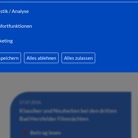
Wandelhalle
istik / Analyse
Beitrag lesen
fortfunktionen
keting
speichern
Alles ablehnen
Alles zulassen
27.07.2026
Klassiker und Neuheiten bei den dritten
Bad Hersfelder Filmnächten
Beitrag lesen