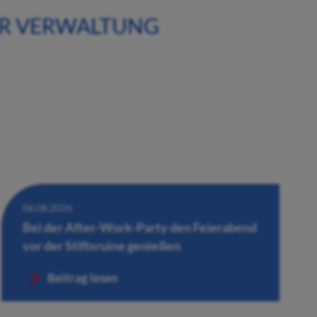
ER VERWALTUNG
06.08.2026
Bei der After-Work-Party den Feierabend
vor der Stiftsruine genießen
Beitrag lesen