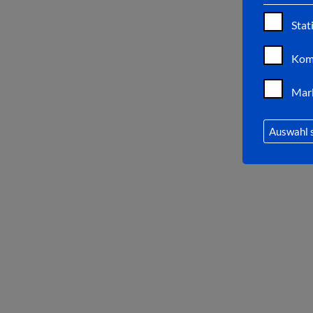
Stat
Kom
Mar
Auswahl 