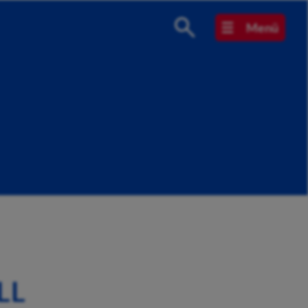
Menü
LL