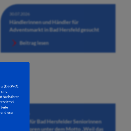
30.07.2026
Händlerinnen und Händler für
Adventsmarkt in Bad Hersfeld gesucht
Beitrag lesen
ung (DSGVO).
 sind.
f Basis Ihrer
rzeit frei,
 Seite
er dieser
28.07.2026
Konzert für Bad Hersfelder Seniorinnen
und Senioren unter dem Motto „Weil das