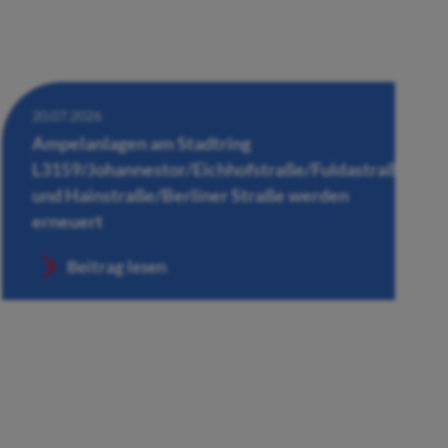
20.07.2026
Ampelanlagen am Stadtring
L3159/Johannestor/Eichhofstraße/Fuldastraße
und Hainstraße/Berliner Straße werden
erneuert
Beitrag lesen