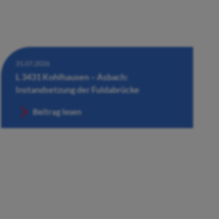
31.07.2026
L 3431 Kohlhausen – Asbach:
Instandsetzung der Fuldabrücke
Beitrag lesen