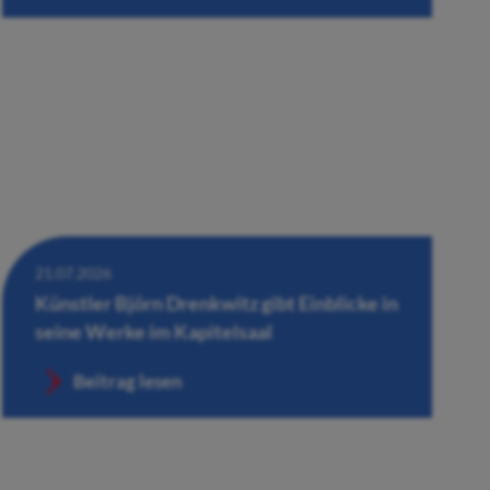
21.07.2026
Künstler Björn Drenkwitz gibt Einblicke in
seine Werke im Kapitelsaal
Beitrag lesen