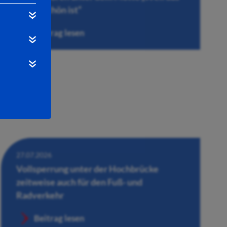
Leben schön ist“
Beitrag lesen
27.07.2026
Vollsperrung unter der Hochbrücke
zeitweise auch für den Fuß- und
Radverkehr
Beitrag lesen