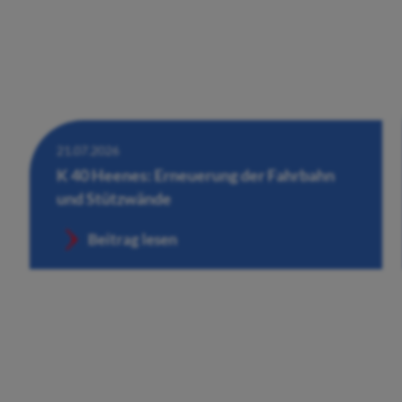
21.07.2026
K 40 Heenes: Erneuerung der Fahrbahn
und Stützwände
Beitrag lesen